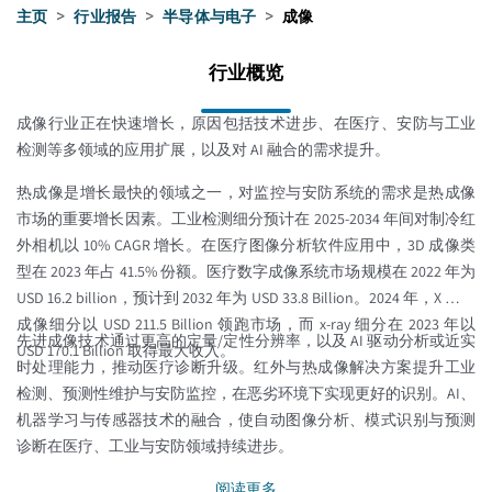
主页
>
行业报告
>
半导体与电子
>
成像
行业概览
成像行业正在快速增长，原因包括技术进步、在医疗、安防与工业
检测等多领域的应用扩展，以及对 AI 融合的需求提升。
热成像是增长最快的领域之一，对监控与安防系统的需求是热成像
市场的重要增长因素。工业检测细分预计在 2025-2034 年间对制冷红
外相机以 10% CAGR 增长。在医疗图像分析软件应用中，3D 成像类
型在 2023 年占 41.5% 份额。医疗数字成像系统市场规模在 2022 年为
USD 16.2 billion，预计到 2032 年为 USD 33.8 Billion。2024 年，X 射线
成像细分以 USD 211.5 Billion 领跑市场，而 x-ray 细分在 2023 年以
先进成像技术通过更高的定量/定性分辨率，以及 AI 驱动分析或近实
USD 170.1 Billion 取得最大收入。
时处理能力，推动医疗诊断升级。红外与热成像解决方案提升工业
检测、预测性维护与安防监控，在恶劣环境下实现更好的识别。AI、
机器学习与传感器技术的融合，使自动图像分析、模式识别与预测
诊断在医疗、工业与安防领域持续进步。
阅读更多