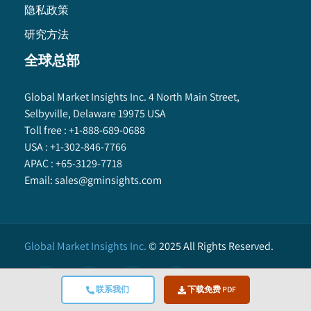
隐私政策
研究方法
全球总部
Global Market Insights Inc. 4 North Main Street,
Selbyville, Delaware 19975 USA
Toll free :
+1-888-689-0688
USA :
+1-302-846-7766
APAC :
+65-3129-7718
Email:
sales@gminsights.com
Global Market Insights Inc.
©
2025
All Rights Reserved.
联系我们
下载免费 PDF