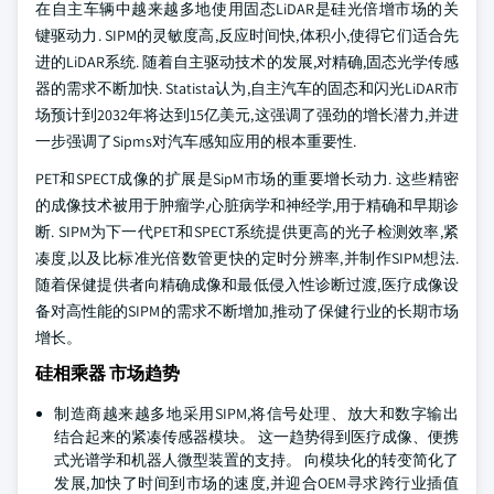
在自主车辆中越来越多地使用固态LiDAR是硅光倍增市场的关
键驱动力. SIPM的灵敏度高,反应时间快,体积小,使得它们适合先
进的LiDAR系统. 随着自主驱动技术的发展,对精确,固态光学传感
器的需求不断加快. Statista认为,自主汽车的固态和闪光LiDAR市
场预计到2032年将达到15亿美元,这强调了强劲的增长潜力,并进
一步强调了Sipms对汽车感知应用的根本重要性.
PET和SPECT成像的扩展是SipM市场的重要增长动力. 这些精密
的成像技术被用于肿瘤学,心脏病学和神经学,用于精确和早期诊
断. SIPM为下一代PET和SPECT系统提供更高的光子检测效率,紧
凑度,以及比标准光倍数管更快的定时分辨率,并制作SIPM想法.
随着保健提供者向精确成像和最低侵入性诊断过渡,医疗成像设
备对高性能的SIPM的需求不断增加,推动了保健行业的长期市场
增长。
硅相乘器 市场趋势
制造商越来越多地采用SIPM,将信号处理、放大和数字输出
结合起来的紧凑传感器模块。 这一趋势得到医疗成像、便携
式光谱学和机器人微型装置的支持。 向模块化的转变简化了
发展,加快了时间到市场的速度,并迎合OEM寻求跨行业插值