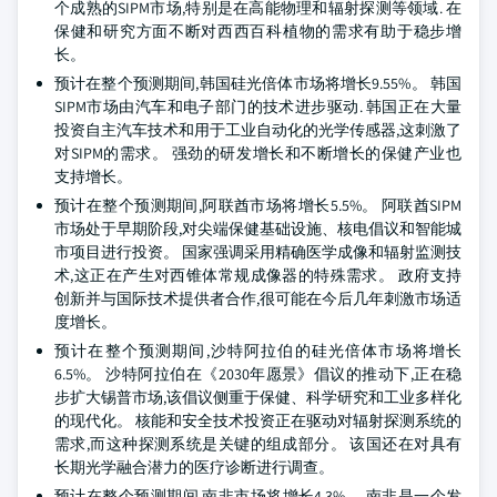
个成熟的SIPM市场,特别是在高能物理和辐射探测等领域. 在
保健和研究方面不断对西西百科植物的需求有助于稳步增
长。
预计在整个预测期间,韩国硅光倍体市场将增长9.55%。 韩国
SIPM市场由汽车和电子部门的技术进步驱动. 韩国正在大量
投资自主汽车技术和用于工业自动化的光学传感器,这刺激了
对SIPM的需求。 强劲的研发增长和不断增长的保健产业也
支持增长。
预计在整个预测期间,阿联酋市场将增长5.5%。 阿联酋SIPM
市场处于早期阶段,对尖端保健基础设施、核电倡议和智能城
市项目进行投资。 国家强调采用精确医学成像和辐射监测技
术,这正在产生对西锥体常规成像器的特殊需求。 政府支持
创新并与国际技术提供者合作,很可能在今后几年刺激市场适
度增长。
预计在整个预测期间,沙特阿拉伯的硅光倍体市场将增长
6.5%。 沙特阿拉伯在《2030年愿景》倡议的推动下,正在稳
步扩大锡普市场,该倡议侧重于保健、科学研究和工业多样化
的现代化。 核能和安全技术投资正在驱动对辐射探测系统的
需求,而这种探测系统是关键的组成部分。 该国还在对具有
长期光学融合潜力的医疗诊断进行调查。
预计在整个预测期间,南非市场将增长4.3%。 南非是一个发