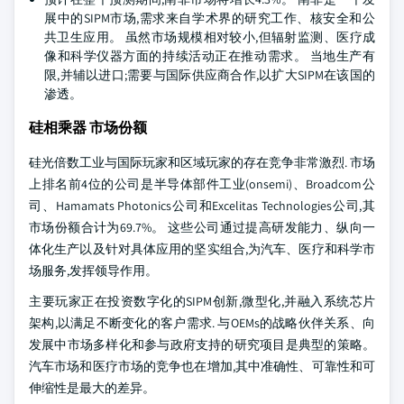
展中的SIPM市场,需求来自学术界的研究工作、核安全和公
共卫生应用。 虽然市场规模相对较小,但辐射监测、医疗成
像和科学仪器方面的持续活动正在推动需求。 当地生产有
限,并辅以进口;需要与国际供应商合作,以扩大SIPM在该国的
渗透。
硅相乘器 市场份额
硅光倍数工业与国际玩家和区域玩家的存在竞争非常激烈. 市场
上排名前4位的公司是半导体部件工业(onsemi)、Broadcom公
司、Hamamats Photonics公司和Excelitas Technologies公司,其
市场份额合计为69.7%。 这些公司通过提高研发能力、纵向一
体化生产以及针对具体应用的坚实组合,为汽车、医疗和科学市
场服务,发挥领导作用。
主要玩家正在投资数字化的SIPM创新,微型化,并融入系统芯片
架构,以满足不断变化的客户需求. 与OEMs的战略伙伴关系、向
发展中市场多样化和参与政府支持的研究项目是典型的策略。
汽车市场和医疗市场的竞争也在增加,其中准确性、可靠性和可
伸缩性是最大的差异。