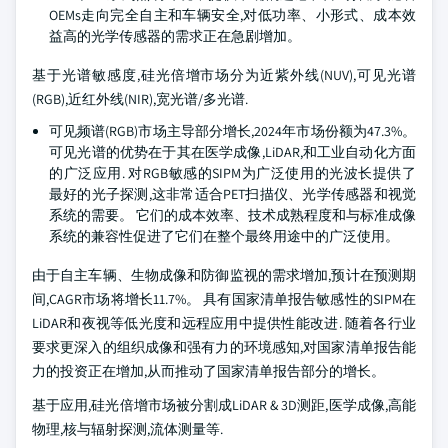
OEMs走向完全自主和车辆安全,对低功率、小形式、成本效
益高的光学传感器的需求正在急剧增加。
基于光谱敏感度,硅光倍增市场分为近紫外线(NUV),可见光谱
(RGB),近红外线(NIR),宽光谱/多光谱.
可见频谱(RGB)市场主导部分增长,2024年市场份额为47.3%。
可见光谱的优势在于其在医学成像,LiDAR,和工业自动化方面
的广泛应用. 对RGB敏感的SIPM为广泛使用的光波长提供了
最好的光子探测,这非常适合PET扫描仪、光学传感器和视觉
系统的需要。 它们的成本效率、技术成熟程度和与标准成像
系统的兼容性促进了它们在整个最终用途中的广泛使用。
由于自主车辆、生物成像和防御监视的需求增加,预计在预测期
间,CAGR市场将增长11.7%。 具有国家清单报告敏感性的SIPM在
LiDAR和夜视等低光度和远程应用中提供性能改进. 随着各行业
要求更深入的组织成像和强有力的环境感知,对国家清单报告能
力的投资正在增加,从而推动了国家清单报告部分的增长。
基于应用,硅光倍增市场被分割成LiDAR & 3D测距,医学成像,高能
物理,核与辐射探测,流体测量等.