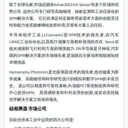
除了全球玩家,市场还拥有AdvanSiD,First Sensor等多个区域和优
势公司. 这些公司专门研究高能物理、辐射监测和工业仪器化的
SIPM解决方案。 它们在满足特定最终用途需求方面的创新灵活
性和能力使其能够继续发挥作用,尽管有大量人员任职。
半导体组件工业,LLC(onsemi)是SIPM技术的领先者,在汽车
LiDAR,工业自动化,以及医疗成像方面都有很强的存在. SensL在
低光感测和飞行时间方面的增强能力. ON半导体是可伸缩,汽车
级的SIPM解决方案的市场领先者,是顶级自主驱动和智能感知技
术增强器.
Hamamatsu Photonics是光探测器技术的领先者,他吹嘘着为医
学成像、高能物理和科学研究设计的模拟和数字SIPM的丰富历
史。 该公司以精度和可靠性著称,向顶级PET系统制造商和研究
中心提供SIPM。 其强调研发和针对应用的创新,使其在高性能
光学解决方案之前保持领先.
硅相乘器 市场公司
在硅光倍体工业中运营的四大公司是: