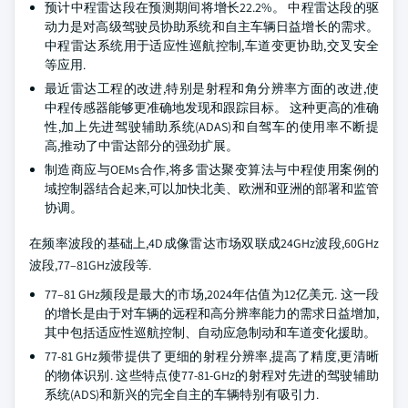
预计中程雷达段在预测期间将增长22.2%。 中程雷达段的驱
动力是对高级驾驶员协助系统和自主车辆日益增长的需求。
中程雷达系统用于适应性巡航控制,车道变更协助,交叉安全
等应用.
最近雷达工程的改进,特别是射程和角分辨率方面的改进,使
中程传感器能够更准确地发现和跟踪目标。 这种更高的准确
性,加上先进驾驶辅助系统(ADAS)和自驾车的使用率不断提
高,推动了中雷达部分的强劲扩展。
制造商应与OEMs合作,将多雷达聚变算法与中程使用案例的
域控制器结合起来,可以加快北美、欧洲和亚洲的部署和监管
协调。
在频率波段的基础上,4D成像雷达市场双联成24GHz波段,60GHz
波段,77–81GHz波段等.
77–81 GHz频段是最大的市场,2024年估值为12亿美元. 这一段
的增长是由于对车辆的远程和高分辨率能力的需求日益增加,
其中包括适应性巡航控制、自动应急制动和车道变化援助。
77-81 GHz频带提供了更细的射程分辨率,提高了精度,更清晰
的物体识别. 这些特点使77-81-GHz的射程对先进的驾驶辅助
系统(ADS)和新兴的完全自主的车辆特别有吸引力.