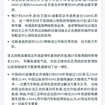
9000+公里的Autobahn在车道合并时看到30%的致命撞车事
故。
预计到2034年,联合王国4D成像雷达市场将超过5.609亿美
元。 这一增长归功于该国雄心勃勃的智能机动计划,该计划
将车辆、传感器和道路网络联系起来。 政府赞助的试点项目
和自主公共汽车和运送舱的活板试验台正在拥挤的城市街道
和配送中心加快雷达的采用。
伦敦超低排放区(ULEZ)将物流公司推向零排放、自主能力车
队。
亚太四维成像雷达市场是增长最快的市场,预计在预测期间将增
长22.8%。 车辆迅速电气化、对自主移动生态系统的投资增加
以及智能城市方案激增,都推动了这一增长。
中国的4D成像雷达市场预计到2034年将超过22亿美元,CAGR
增长22.4%. 中国以政府对ADAS,智能电极的大规模生产和技
术——注重汽车制造,采用先进的雷达解决方案为主导。 当地
的雷达初创企业正在快速兴旺发展,也允许低成本的4D雷达
集成. 例如,中国工业和信息化部(MIIT)将在2025年前授权每辆
新车使用L2 ADAS,而中国汽车制造商协会认为,4D雷达对实现
这一目标至关重要。