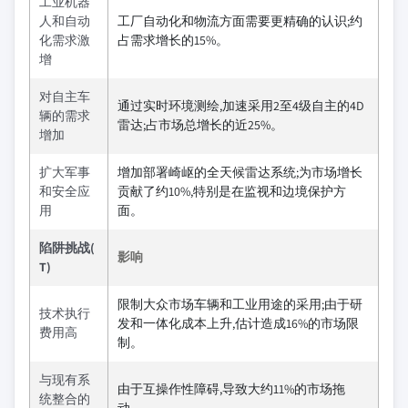
工业机器
人和自动
工厂自动化和物流方面需要更精确的认识;约
化需求激
占需求增长的15%。
增
对自主车
通过实时环境测绘,加速采用2至4级自主的4D
辆的需求
雷达;占市场总增长的近25%。
增加
扩大军事
增加部署崎岖的全天候雷达系统;为市场增长
和安全应
贡献了约10%,特别是在监视和边境保护方
用
面。
陷阱挑战(
影响
T)
限制大众市场车辆和工业用途的采用;由于研
技术执行
发和一体化成本上升,估计造成16%的市场限
费用高
制。
与现有系
由于互操作性障碍,导致大约11%的市场拖
统整合的