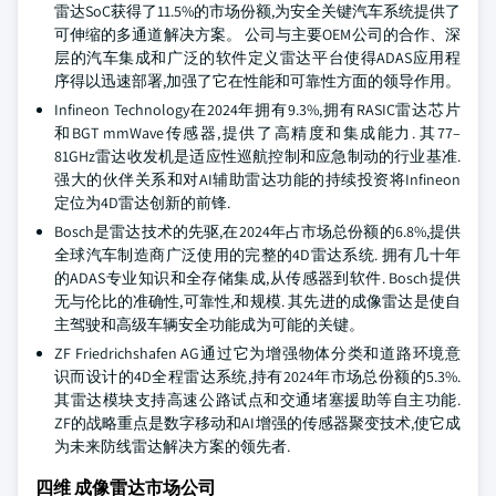
雷达SoC获得了11.5%的市场份额,为安全关键汽车系统提供了
可伸缩的多通道解决方案。 公司与主要OEM公司的合作、深
层的汽车集成和广泛的软件定义雷达平台使得ADAS应用程
序得以迅速部署,加强了它在性能和可靠性方面的领导作用。
Infineon Technology在2024年拥有9.3%,拥有RASIC雷达芯片
和BGT mmWave传感器,提供了高精度和集成能力. 其77–
81GHz雷达收发机是适应性巡航控制和应急制动的行业基准.
强大的伙伴关系和对AI辅助雷达功能的持续投资将Infineon
定位为4D雷达创新的前锋.
Bosch是雷达技术的先驱,在2024年占市场总份额的6.8%,提供
全球汽车制造商广泛使用的完整的4D雷达系统. 拥有几十年
的ADAS专业知识和全存储集成,从传感器到软件. Bosch提供
无与伦比的准确性,可靠性,和规模. 其先进的成像雷达是使自
主驾驶和高级车辆安全功能成为可能的关键。
ZF Friedrichshafen AG通过它为增强物体分类和道路环境意
识而设计的4D全程雷达系统,持有2024年市场总份额的5.3%.
其雷达模块支持高速公路试点和交通堵塞援助等自主功能.
ZF的战略重点是数字移动和AI增强的传感器聚变技术,使它成
为未来防线雷达解决方案的领先者.
四维 成像雷达市场公司