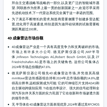
拜自主交通战略等战略的一部分,以及更广泛的智能城市愿
望. 阿联酋作为世界上最一贯的创新国家之一,欢迎尽早采用
先进机动技术,下一代雷达系统完全属于这一承诺的范围。
为了满足不断增长的需求,制造商需要侧重于创建多雷达配
置,优化用于高速通道,特别是因为迪拜硅绿洲的试验需要检
测距离超过200米。
4D 成像雷达市场份额
4D成像雷达产业是一个具有高度竞争力和支离破碎的市场,
市场上有许多大小公司. 德克萨斯仪器公司,NXP半导
体,Infineon Technologies AG,Robert Bosch GmbH,以及ZF
Friedrichshafen AG是市场上的关键角色. 这些公司集体占
2024年市场总份额的47.6%.
德克萨斯仪器公司领先4D成像雷达市场,并凭借其高级
mmWave雷达传感器组合持有2024年总市场份额的14.8%,使
得高分辨率,远程探测成为可能. 它的可伸缩芯片支持ADAS和
自主驱动跨级别应用. TI在低功率设计、强大的信号处理和全
球汽车伙伴关系方面的实力巩固了它在创新和市场渗透方面
的领导作用。
无 半导体在4D成像雷达方面表现优异,2024年通过其RFCMOS