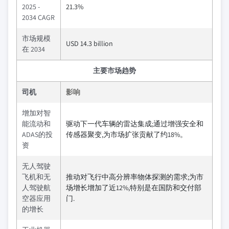
2025 -
21.3%
2034 CAGR
市场规模
USD 14.3 billion
在 2034
主要市场趋势
司机
影响
增加对智
能流动和
驱动下一代车辆的雷达集成;通过增强安全和
ADAS的投
传感器聚变,为市场扩张贡献了约18%。
资
无人驾驶
飞机和无
推动对飞行中高分辨率物体探测的需求;为市
人驾驶航
场增长增加了近12%,特别是在国防和交付部
空器应用
门.
的增长