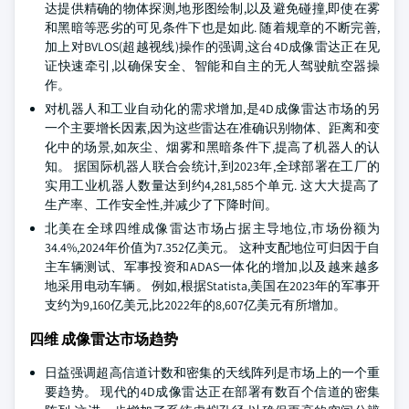
达提供精确的物体探测,地形图绘制,以及避免碰撞,即使在雾
和黑暗等恶劣的可见条件下也是如此. 随着规章的不断完善,
加上对BVLOS(超越视线)操作的强调,这台4D成像雷达正在见
证快速牵引,以确保安全、智能和自主的无人驾驶航空器操
作。
对机器人和工业自动化的需求增加,是4D成像雷达市场的另
一个主要增长因素,因为这些雷达在准确识别物体、距离和变
化中的场景,如灰尘、烟雾和黑暗条件下,提高了机器人的认
知。 据国际机器人联合会统计,到2023年,全球部署在工厂的
实用工业机器人数量达到约4,281,585个单元. 这大大提高了
生产率、工作安全性,并减少了下降时间。
北美在全球四维成像雷达市场占据主导地位,市场份额为
34.4%,2024年价值为7.352亿美元。 这种支配地位可归因于自
主车辆测试、军事投资和ADAS一体化的增加,以及越来越多
地采用电动车辆。 例如,根据Statista,美国在2023年的军事开
支约为9,160亿美元,比2022年的8,607亿美元有所增加。
四维 成像雷达市场趋势
日益强调超高信道计数和密集的天线阵列是市场上的一个重
要趋势。 现代的4D成像雷达正在部署有数百个信道的密集