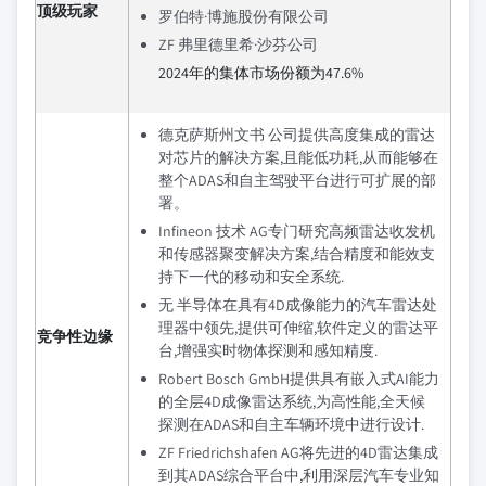
顶级玩家
罗伯特·博施股份有限公司
ZF 弗里德里希·沙芬公司
2024年的集体市场份额为47.6%
德克萨斯州文书 公司提供高度集成的雷达
对芯片的解决方案,且能低功耗,从而能够在
整个ADAS和自主驾驶平台进行可扩展的部
署。
Infineon 技术 AG专门研究高频雷达收发机
和传感器聚变解决方案,结合精度和能效支
持下一代的移动和安全系统.
无 半导体在具有4D成像能力的汽车雷达处
理器中领先,提供可伸缩,软件定义的雷达平
竞争性边缘
台,增强实时物体探测和感知精度.
Robert Bosch GmbH提供具有嵌入式AI能力
的全层4D成像雷达系统,为高性能,全天候
探测在ADAS和自主车辆环境中进行设计.
ZF Friedrichshafen AG将先进的4D雷达集成
到其ADAS综合平台中,利用深层汽车专业知