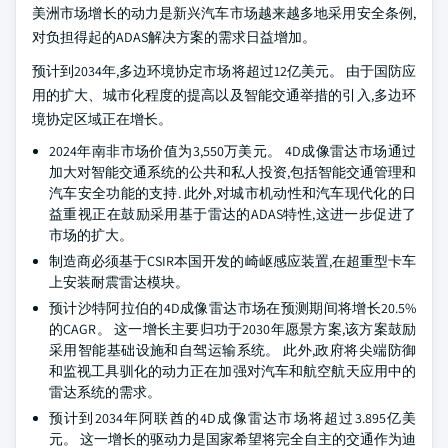
美洲市场增长的动力是新兴汽车市场越来越多地采用安全条例,
对负担得起的ADAS解决方案的需求日益增加。
预计到2034年,多边环境协定市场将超过12亿美元。 由于国防应
用的扩大、城市化程度的提高以及智能交通举措的引入,多边环
境协定区域正在增长。
2024年南非市场价值为3,550万美元。 4D成像雷达市场通过
加大对智能交通系统的公共和私人投资,包括智能交通管理和
汽车安全功能的支持. 此外,对城市机动性和汽车现代化的日
益重视正在鼓励采用基于雷达的ADAS特性,这进一步促进了
市场的扩大。
制造商必须基于CSIR本国开发的崎岖感应装置,在超重型卡车
上安装耐震雷达模块。
预计沙特阿拉伯的4D成像雷达市场在预测期间将增长20.5%
的CAGR。 这一增长主要归功于2030年愿景方案,该方案鼓励
采用智能基础设施和自驾运输系统。 此外,政府将尖端防御
和监视工具驯化的动力正在加强对汽车和航空航天应用中的
雷达系统的需求。
预计到2034年阿联酋的4D成像雷达市场将超过3.895亿美
元。 这一增长的驱动力是国家希望将完全自主的交通作为迪