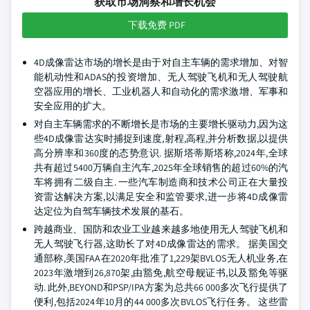
获取市场洞察和增长机会
下载免费 PDF
4D成像雷达市场的增长是由于对自主车辆的需求增加、对智
能机动性和ADAS的投资增加、无人驾驶飞机和无人驾驶航
空器应用的增长、工业机器人和自动化的需求激增、军事和
安全应用的扩大。
对自主车辆需求的不断增长是市场的主要增长驱动力,因为这
些4D成像雷达实时捕捉到速度,射程,高程,并分析数据,以提供
高分辨率和360度的态势意识. 据斯塔蒂斯塔称,2024年,全球
共有超过5400万辆自主汽车,2025年全球销售的超过60%的汽
车将拥有二级自主. 一些汽车制造商和技术公司正在大量投
资雷达解决方案,以满足安全和监管要求,进一步将4D成像雷
达定位为自驾车辆技术发展的基石。
跨越商业、国防和农业工业越来越多地使用无人驾驶飞机和
无人驾驶飞行器,这助长了对4D成像雷达的需求。 据美国交
通部称,美国FAA在2020年批准了1,229架BVLOS无人机业务,在
2023年激增到26,870架,由豁免,航空母舰证书,以及豁免等驱
动. 此外,BEYOND和PSP/IPA方案为总共66 000多次飞行提供了
便利,包括2024年10月的44 000多次BVLOS飞行任务。 这些雷