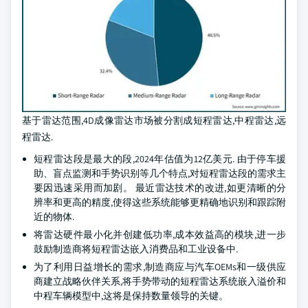
基于雷达范围,4D成像雷达市场被分割成短程雷达,中程雷达,远
程雷达.
短程雷达段是最大的段,2024年估值为12亿美元. 由于停车援
助、盲点监测和手势识别等几个特点,对短程雷达段的需求主
要因迅速采用而加剧。 最近雷达技术的改进,如更清晰的分
辨率和更高的精度,使得这些系统能够更精确地识别和跟踪附
近的物体.
将雷达硬件最小化并创建低功率,成本效益高的模块,进一步
鼓励制造商将短程雷达嵌入消费品和工业设备中.
为了利用日益增长的需求,制造商应与汽车OEMs和一级供应
商建立战略伙伴关系,将手势带动的短程雷达系统嵌入溢价和
中程车辆模型中,这将是保持数量领导的关键。