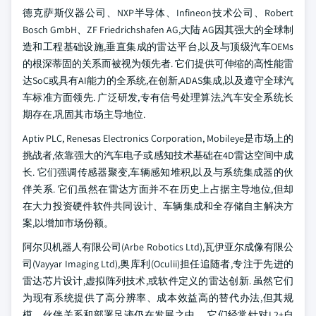
德克萨斯仪器公司、NXP半导体、Infineon技术公司、Robert
Bosch GmbH、ZF Friedrichshafen AG,大陆 AG因其强大的全球制
造和工程基础设施,垂直集成的雷达平台,以及与顶级汽车OEMs
的根深蒂固的关系而被视为领先者. 它们提供可伸缩的高性能雷
达SoC或具有AI能力的全系统,在创新,ADAS集成,以及遵守全球汽
车标准方面领先. 广泛研发,专有信号处理算法,汽车安全系统长
期存在,巩固其市场主导地位.
Aptiv PLC, Renesas Electronics Corporation, Mobileye是市场上的
挑战者,依靠强大的汽车电子或感知技术基础在4D雷达空间中成
长. 它们强调传感器聚变,车辆感知堆积,以及与系统集成器的伙
伴关系. 它们虽然在雷达方面并不在历史上占据主导地位,但却
在大力投资硬件软件共同设计、车辆集成和全存储自主解决方
案,以增加市场份额。
阿尔贝机器人有限公司(Arbe Robotics Ltd),瓦伊亚尔成像有限公
司(Vayyar Imaging Ltd),奥库利(Oculii)担任追随者,专注于先进的
雷达芯片设计,虚拟阵列技术,或软件定义的雷达创新. 虽然它们
为现有系统提供了高分辨率、成本效益高的替代办法,但其规
模、伙伴关系和部署足迹仍在发展之中。 它们经常针对L2+自