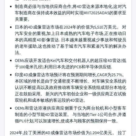
制造商必须与当地供应商合作,将4D雷达来源本地化,这对汽
车制造商在保持成本效益的同时实现MIIT2025ADAS的要求至
关重要。
日本的4D成像雷达市场在2024年的价值为5,510万美元。 对
汽车安全的重视,加上日本成熟的汽车电子市场,正在推动日
本的高精度4D影像雷达. 日本越来越重视减少事故和驾驶员
的老年援助,这也推动了基于城市汽车和紧凑汽车的解决办
法。
OEMs应该开发适合Kei汽车和交付机器人的超压缩4D雷达(低
于100毫米孔径),利用日本先进的PCB和半导体供应链.
印度4D成像雷达市场预计将在预测期间增长,CAGR为25.7%。
本区域的增长是由于交通密度不断增长、对车辆安全系统的
认识不断提高以及政府推动将车辆安全系统组成部分本地化
正在鼓励采用。 新兴的汽车初创企业和一级供应商正在试验
双轮机和成本敏感的客运段的4D雷达。
OEMs和雷达溶液供应商应侧重于仅为两台轮机和小型客车
制造的小型节能4D雷达装置。 与当地的Tier-1公司合作,并遵
循PLI计划,可以加速增长,使成本与顾客的预期保持一致。
2024年,拉丁美洲的4D成像雷达市场价值为1.204亿美元。 拉丁