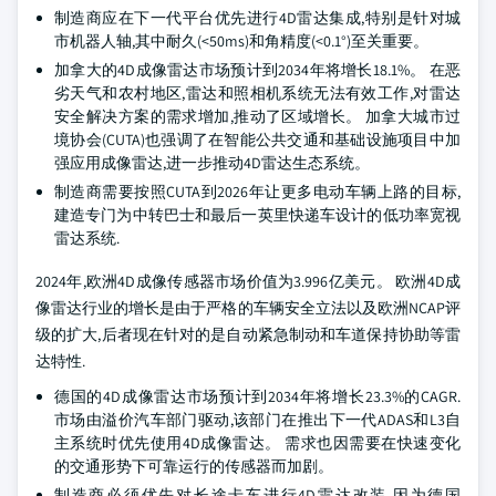
制造商应在下一代平台优先进行4D雷达集成,特别是针对城
市机器人轴,其中耐久(<50ms)和角精度(<0.1°)至关重要。
加拿大的4D成像雷达市场预计到2034年将增长18.1%。 在恶
劣天气和农村地区,雷达和照相机系统无法有效工作,对雷达
安全解决方案的需求增加,推动了区域增长。 加拿大城市过
境协会(CUTA)也强调了在智能公共交通和基础设施项目中加
强应用成像雷达,进一步推动4D雷达生态系统。
制造商需要按照CUTA到2026年让更多电动车辆上路的目标,
建造专门为中转巴士和最后一英里快递车设计的低功率宽视
雷达系统.
2024年,欧洲4D成像传感器市场价值为3.996亿美元。 欧洲4D成
像雷达行业的增长是由于严格的车辆安全立法以及欧洲NCAP评
级的扩大,后者现在针对的是自动紧急制动和车道保持协助等雷
达特性.
德国的4D成像雷达市场预计到2034年将增长23.3%的CAGR.
市场由溢价汽车部门驱动,该部门在推出下一代ADAS和L3自
主系统时优先使用4D成像雷达。 需求也因需要在快速变化
的交通形势下可靠运行的传感器而加剧。
制造商必须优先对长途卡车进行4D雷达改装,因为德国