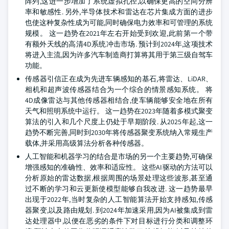
阵列,这进一步增加了系统虚拟孔径,以确保更高的空间分辨
率和敏感性. 另外,半导体技术和雷达在芯片集成方面的进步
也使这种复杂性成为可能,同时确保电力效率和可管理的系统
规模。 这一趋势在2021年左右开始受到欢迎,此前第一个带
有额外天线的高清4D系统冲击市场. 预计到2024年,这项技术
将进入主流,因为许多汽车制造商打算将其用于第三级自驾车
功能。
传感器引信正在成为先进车辆感知的基石,将雷达、LiDAR、
相机和超声波传感器结合为一个综合的情景感知系统。 将
4D成像雷达与其他传感器相结合,使车辆能够安全地在所有
天气和照明系统中运行。 这一趋势在2023年随着多模式聚变
算法的引入和几个尺度上仍处于早期阶段. 从2025年起,这一
趋势不断完善,同时到2030年将传感器聚变系统纳入常规生产
载体,并采用高级算法分析各种传感器。
人工智能和机器学习的结合是市场的另一个主要趋势,可确保
增强感知的准确性、效率和适应性。 这些AI驱动的方法可以
分析原始的雷达数据,根据周围的场景处理这些波形,甚至通
过不断的学习和云更新使模型能够自我改进. 这一趋势最早
出现于2022年,当时复杂的人工智能算法开始支持感知,传感
器聚变,以及路由规划. 到2024年加速采用,因为AI被集成到雷
达处理器中,以便在恶劣的条件下对目标进行分类和调整环