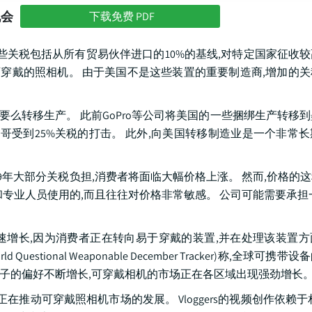
机会
下载免费 PDF
些关税包括从所有贸易伙伴进口的10%的基线,对特定国家征收
许多可穿戴的照相机。 由于美国不是这些装置的重要制造商,增加的
要么转移生产。 此前GoPro等公司将美国的一些捆绑生产转移
哥受到25%关税的打击。 此外,向美国转移制造业是一个非常
19年大部分关税负担,消费者将面临大幅价格上涨。 然而,价格的
专业人员使用的,而且往往对价格非常敏感。 公司可能需要承担
增长,因为消费者正在转向易于穿戴的装置,并在处理该装置方
stional Weaponable December Tracker)称,全球可携
对躯体化电子的偏好不断增长,可穿戴相机的市场正在各区域出现强劲增长
推动可穿戴照相机市场的发展。 Vloggers的视频创作依赖于