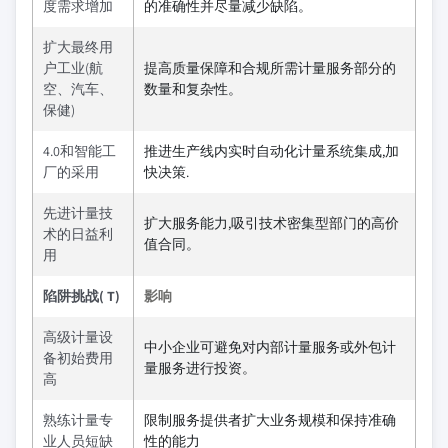
度需求增加
的准确性并尽量减少缺陷。
扩大最终用
户工业(航
提高质量保障和合规所需计量服务部分的
空、汽车、
数量和复杂性。
保健)
4.0和智能工
推进生产线内实时自动化计量系统集成,加
厂的采用
快决策.
先进计量技
扩大服务能力,吸引技术密集型部门的高价
术的日益利
值合同。
用
陷阱挑战( T)
影响
高级计量设
中小企业可避免对内部计量服务或外包计
备初始费用
量服务进行投资。
高
熟练计量专
限制服务提供者扩大业务规模和保持准确
业人员短缺
性的能力