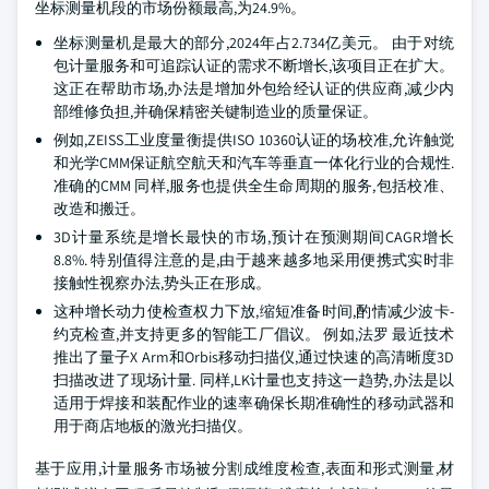
坐标测量机段的市场份额最高,为24.9%。
坐标测量机是最大的部分,2024年占2.734亿美元。 由于对统
包计量服务和可追踪认证的需求不断增长,该项目正在扩大。
这正在帮助市场,办法是增加外包给经认证的供应商,减少内
部维修负担,并确保精密关键制造业的质量保证。
例如,ZEISS工业度量衡提供ISO 10360认证的场校准,允许触觉
和光学CMM保证航空航天和汽车等垂直一体化行业的合规性.
准确的CMM 同样,服务也提供全生命周期的服务,包括校准、
改造和搬迁。
3D计量系统是增长最快的市场,预计在预测期间CAGR增长
8.8%. 特别值得注意的是,由于越来越多地采用便携式实时非
接触性视察办法,势头正在形成。
这种增长动力使检查权力下放,缩短准备时间,酌情减少波卡-
约克检查,并支持更多的智能工厂倡议。 例如,法罗 最近技术
推出了量子X Arm和Orbis移动扫描仪,通过快速的高清晰度3D
扫描改进了现场计量. 同样,LK计量也支持这一趋势,办法是以
适用于焊接和装配作业的速率确保长期准确性的移动武器和
用于商店地板的激光扫描仪。
基于应用,计量服务市场被分割成维度检查,表面和形式测量,材