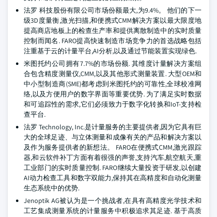
法罗 科技股份有限公司市场份额最大,为9.4%。 他们的下一
级3D度量衡,激光扫描,和便携式CMM解决方案以最大限度地
提高商店地板上的检查生产率和提供离散制造中的实时质量
控制而闻名. FARO提高快速制造市场竞争力的首选战略包括
注重基于云的计量平台,AI分析,以及通过节能装置实现绿色.
米图托约公司拥有7.7%的市场份额. 其维度计量解决方案组
合包含精度测量仪,CMM,以及其他形式测量装置. 大型OEM和
中小型制造商(SME)都考虑到米图托约的可靠性,全球校准网
络,以及方便用户的数字界面等重要优势. 为了满足实时数据
和可追踪性的需求,它们必须致力于数字化转换和IoT-支持检
查平台.
法罗 Technology, Inc.是计量服务的主要提供者,因为它具有巨
大的全球足迹、与立体测量和成像有关的产品和解决方案以
及作为服务提供者的新想法。 FARO在便携式CMM,激光跟踪
器,和云软件补丁方面有着很强的声誉,支持汽车,航空航天,重
工业部门的实时质量控制. FARO继续大量投资于研发,以创建
AI动力检查工具和数字双能力,保持其在高精度和自动化测量
生态系统中的优势.
Jenoptik AG被认为是一个挑战者,在具有高精度光学技术和
工艺集成测量系统的计量服务中积极追求其足迹. 基于高质