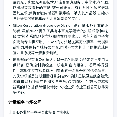
量的光子和激光测量技术,耶诺普蒂克服务于半导体,汽车,医
疗器械等高增长的市场. 该公司正在用有针对性的购买来巩
固其立场,并将智能传感器和数字接口纳入其产品线,以缩小
与经证实的维度和表面计量领先者的差距。
Nikon Corporation (Metrology Division)是计量服务行业的追
随者. 虽然Nikon提供了具有丰富光学遗产的尖端成像和X射
线/CT检查系统,但其市场影响在航空航天、汽车和微电子方
面更为专业和应用。 Nikon的方法是提高高分辨率、无损测
试能力,并保持全球持续存在,同时不大力扩展至便携式或内
置计量系统等一般服务领域。
度量衡伙伴有限公司被认为是一流的玩家,为特定客户部门提
供服务,提供定制的检查、校准和咨询服务。 公司将灵活
性、本地化存在和具体应用知识置于高量合同的优先位置。
其优势领域是短期测量项目,符合ISO的认证,以及在航空航天,
国防,能源行业建立长期客户关系. 通过响应、定制和成本效
益高的服务提供,计量伙伴比中小企业和专业工程公司获得竞
争优势。
计量服务市场公司
计量服务业的一些著名市场参与者包括: