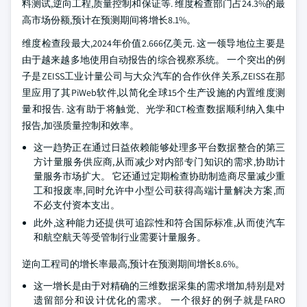
料测试,逆向工程,质量控制和保证等. 维度检查部门占24.3%的最
高市场份额,预计在预测期间将增长8.1%。
维度检查段最大,2024年价值2.666亿美元. 这一领导地位主要是
由于越来越多地使用自动报告的综合视察系统。 一个突出的例
子是ZEISS工业计量公司与大众汽车的合作伙伴关系,ZEISS在那
里应用了其PiWeb软件,以简化全球15个生产设施的内置维度测
量和报告. 这有助于将触觉、光学和CT检查数据顺利纳入集中
报告,加强质量控制和效率。
这一趋势正在通过日益依赖能够处理多平台数据整合的第三
方计量服务供应商,从而减少对内部专门知识的需求,协助计
量服务市场扩大。 它还通过定期检查协助制造商尽量减少重
工和报废率,同时允许中小型公司获得高端计量解决方案,而
不必支付资本支出。
此外,这种能力还提供可追踪性和符合国际标准,从而使汽车
和航空航天等受管制行业需要计量服务。
逆向工程司的增长率最高,预计在预测期间增长8.6%。
这一增长是由于对精确的三维数据采集的需求增加,特别是对
遗留部分和设计优化的需求。 一个很好的例子就是FARO