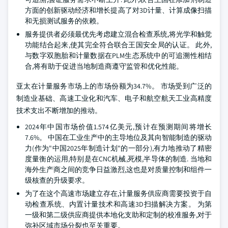
方面的创新驱动经济和增长提高了对3D计量、计算成像扫描
和无损测试服务的依赖。
服务提供者必须最优先考虑建立混合检查系统,将光学和触觉
功能结合起来,使其完全符合联合王国安全局的认证。 此外,
与数字双胞胎和计量数据在PLM生态系统中的可追溯性相结
合,将有助于促进当地制造商遵守监管和优化性能。
亚太在计量服务市场上的市场份额为34.7%。 市场受到广泛的
制造业基础、高速工业化和汽车、电子和航空航天工业高精度
技术支出不断增加的推动。
2024年中国市场价值1.574亿美元,预计在预测期间将增长
7.6%。 中国在工业生产中的主导地位及其向智能制造的驱动
力(作为"中国2025年制造计划"的一部分),有力地推动了精密
度量衡的运用,特别是在CNC机械,死模,半导体的制造. 当地和
海外生产商之间的竞争日益激烈,这也是对质量控制和组件一
级核查的升级要求。
为了在这个高速市场建立存在,计量服务供应商需要投资于自
动检查系统、内置计量技术和高速3D扫描解决方案。 为第
一级和第二级供应商提供本地化支助和定制的校准服务,对于
弥补区域市场分裂也至关重要。