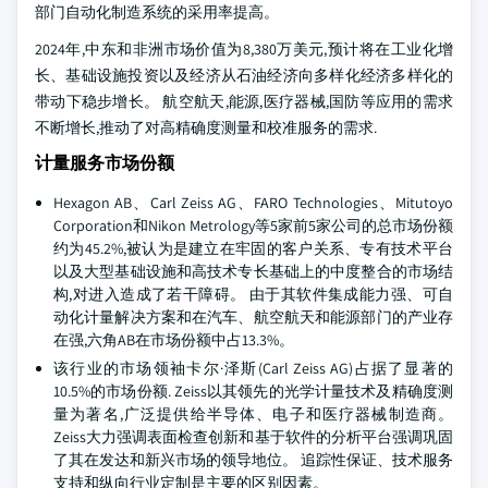
部门自动化制造系统的采用率提高。
2024年,中东和非洲市场价值为8,380万美元,预计将在工业化增
长、基础设施投资以及经济从石油经济向多样化经济多样化的
带动下稳步增长。 航空航天,能源,医疗器械,国防等应用的需求
不断增长,推动了对高精确度测量和校准服务的需求.
计量服务市场份额
Hexagon AB、Carl Zeiss AG、FARO Technologies、Mitutoyo
Corporation和Nikon Metrology等5家前5家公司的总市场份额
约为45.2%,被认为是建立在牢固的客户关系、专有技术平台
以及大型基础设施和高技术专长基础上的中度整合的市场结
构,对进入造成了若干障碍。 由于其软件集成能力强、可自
动化计量解决方案和在汽车、航空航天和能源部门的产业存
在强,六角AB在市场份额中占13.3%。
该行业的市场领袖卡尔·泽斯(Carl Zeiss AG)占据了显著的
10.5%的市场份额. Zeiss以其领先的光学计量技术及精确度测
量为著名,广泛提供给半导体、电子和医疗器械制造商。
Zeiss大力强调表面检查创新和基于软件的分析平台强调巩固
了其在发达和新兴市场的领导地位。 追踪性保证、技术服务
支持和纵向行业定制是主要的区别因素。