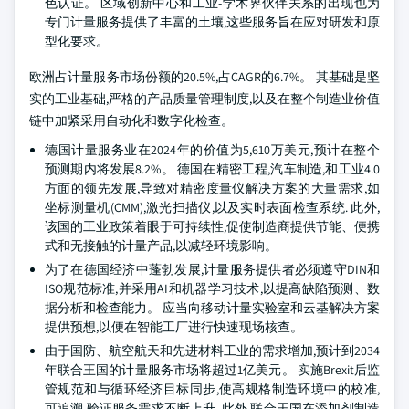
色认证。 区域创新中心和工业-学术界伙伴关系的出现也为
专门计量服务提供了丰富的土壤,这些服务旨在应对研发和原
型化要求。
欧洲占计量服务市场份额的20.5%,占CAGR的6.7%。 其基础是坚
实的工业基础,严格的产品质量管理制度,以及在整个制造业价值
链中加紧采用自动化和数字化检查。
德国计量服务业在2024年的价值为5,610万美元,预计在整个
预测期内将发展8.2%。 德国在精密工程,汽车制造,和工业4.0
方面的领先发展,导致对精密度量仪解决方案的大量需求,如
坐标测量机(CMM),激光扫描仪,以及实时表面检查系统. 此外,
该国的工业政策着眼于可持续性,促使制造商提供节能、便携
式和无接触的计量产品,以减轻环境影响。
为了在德国经济中蓬勃发展,计量服务提供者必须遵守DIN和
ISO规范标准,并采用AI和机器学习技术,以提高缺陷预测、数
据分析和检查能力。 应当向移动计量实验室和云基解决方案
提供预想,以便在智能工厂进行快速现场核查。
由于国防、航空航天和先进材料工业的需求增加,预计到2034
年联合王国的计量服务市场将超过1亿美元。 实施Brexit后监
管规范和与循环经济目标同步,使高规格制造环境中的校准,
可追溯,验证服务需求不断上升. 此外,联合王国在添加剂制造