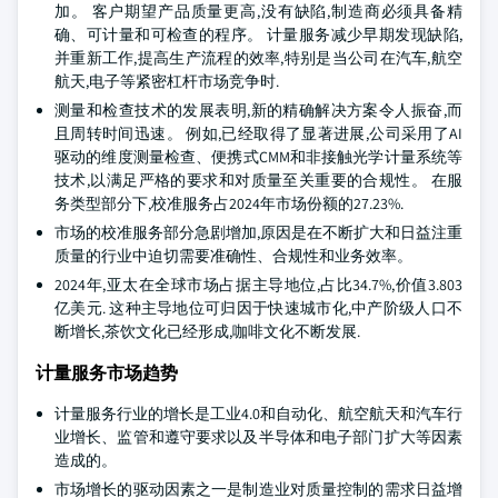
加。 客户期望产品质量更高,没有缺陷,制造商必须具备精
确、可计量和可检查的程序。 计量服务减少早期发现缺陷,
并重新工作,提高生产流程的效率,特别是当公司在汽车,航空
航天,电子等紧密杠杆市场竞争时.
测量和检查技术的发展表明,新的精确解决方案令人振奋,而
且周转时间迅速。 例如,已经取得了显著进展,公司采用了AI
驱动的维度测量检查、便携式CMM和非接触光学计量系统等
技术,以满足严格的要求和对质量至关重要的合规性。 在服
务类型部分下,校准服务占2024年市场份额的27.23%.
市场的校准服务部分急剧增加,原因是在不断扩大和日益注重
质量的行业中迫切需要准确性、合规性和业务效率。
2024年,亚太在全球市场占据主导地位,占比34.7%,价值3.803
亿美元. 这种主导地位可归因于快速城市化,中产阶级人口不
断增长,茶饮文化已经形成,咖啡文化不断发展.
计量服务市场趋势
计量服务行业的增长是工业4.0和自动化、航空航天和汽车行
业增长、监管和遵守要求以及半导体和电子部门扩大等因素
造成的。
市场增长的驱动因素之一是制造业对质量控制的需求日益增