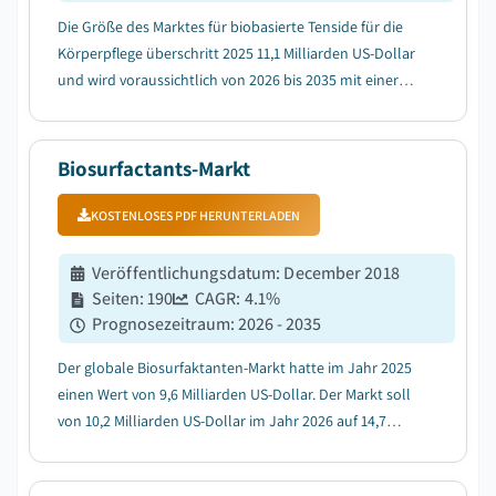
Die Größe des Marktes für biobasierte Tenside für die
Körperpflege überschritt 2025 11,1 Milliarden US-Dollar
und wird voraussichtlich von 2026 bis 2035 mit einer
jährlichen Wachstumsrate (CAGR) von 6,3 % wachsen,
getrieben durch die steigende Nachfrage nach
nachhaltigen und biologisch abbaubaren Kö...
Biosurfactants-Markt
KOSTENLOSES PDF HERUNTERLADEN
Veröffentlichungsdatum
:
December 2018
Seiten
:
190
CAGR:
4.1
%
Prognosezeitraum
:
2026 - 2035
Der globale Biosurfaktanten-Markt hatte im Jahr 2025
einen Wert von 9,6 Milliarden US-Dollar. Der Markt soll
von 10,2 Milliarden US-Dollar im Jahr 2026 auf 14,7
Milliarden US-Dollar im Jahr 2035 anwachsen, mit einer
durchschnittlichen jährlichen Wachstumsrate (CAGR)