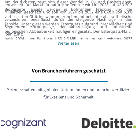
Am deutlichsten zeigt sich dieser Wandel in Öl- und Gasbetrieben.
entwickelt. Der Markt für natürliche Tenside wird für 2023 auf USD 20,3
Biobasierte Tenside werden in Bohrungen, Fracking und der
Milliarden geschätzt und soll von 2024 bis 2032 eine CAGR von 5,3%
verbesserten Ölrückgewinnung zunehmend beliebter als synthetische
verzeichnen, beeinflusst durch die steigende Nachfrage in den
Tenside. Unter diesen werden Esterquats aufgrund ihrer Mildheit und
Segmenten Körperpflege, Haushaltsreinigung und industrielle
biologischen Abbaubarkeit häufiger eingesetzt. Der Esterquats-Markt
Reinigung.
hatte 2024 einen Wert von USD 2,6 Milliarden und soll zwischen 2025
Weiterlesen
und 2034 mit einer CAGR von mehr als 9,2% wachsen, getragen durch
die zunehmende Anwendung in Weichspülern,
Körperpflegeprodukten und umweltfreundlichen Formulierungen.
Von Branchenführern geschätzt
Partnerschaften mit globalen Unternehmen und branchenzertifiziert
für Exzellenz und Sicherheit