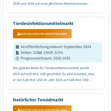
2026 und 2035 mit einer jährlichen Wachstumsrate
(CAGR) von 6,8 % wachsen, was auf die steigende
Nachfrage nach milden Formulierungen
zurückzuführen ist....
Tierdesinfektionsmittelmarkt
KOSTENLOSES PDF HERUNTERLADEN
Veröffentlichungsdatum
:
September 2024
Seiten
:
210
CAGR:
8.5
%
Prognosezeitraum
:
2026-2035
Der globale Markt für Tierdesinfektionsmittel wurde
2025 auf 4,05 Mrd. USD geschätzt. Es wird erwartet, dass
er von 4,26 Mrd. USD im Jahr 2026 auf 8,86 Mrd. USD bis
2035 wächst, was einer durchschnittlichen jährlichen
Wachstumsrate (CAGR) von 8,5 % von 2026 bis 2035
entspricht....
Natürlicher Tensidmarkt
KOSTENLOSES PDF HERUNTERLADEN