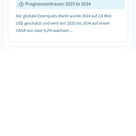
Prognosezeitraum
:
2025 to 2034
Der globale Esterquats-Markt wurde 2024 auf 2,6 Mrd.
USD geschätzt und wird von 2025 bis 2034 auf einem
CAGR von über 9,2% wachsen....
Markt für Ölfeldtenside
KOSTENLOSES PDF HERUNTERLADEN
Veröffentlichungsdatum
:
March 2020
Seiten
:
200
CAGR:
4.1
%
Prognosezeitraum
:
2024 - 2032
Ölfeld Surfactants Die Marktgröße erreichte 2023 1,16
Mrd. USD und wird von 2024 bis 2032 mit 4,1% CAGR
wachsen....