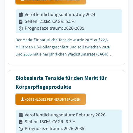
Veröffentlichungsdatum
:
July 2024
Seiten
:
210
CAGR:
5.5
%
Prognosezeitraum
:
2026-2035
Der Markt für natürliche Tenside wurde 2025 auf 22,5
Milliarden US-Dollar geschätzt und soll zwischen 2026
und 2035 mit einer jährlichen Wachstumsrate (CAGR)
von 5,5 % wachsen, angetrieben durch die steigende
Nachfrage in den Bereichen Körperpflege und
Kosmetik....
Biobasierte Tenside für den Markt für
Körperpflegeprodukte
KOSTENLOSES PDF HERUNTERLADEN
Veröffentlichungsdatum
:
February 2026
Seiten
:
180
CAGR:
6.3
%
Prognosezeitraum
:
2026-2035