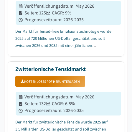
Veröffentlichungsdatum
:
May 2026
Seiten
:
125
CAGR:
9
%
Prognosezeitraum
:
2026-2035
Der Markt für Tensid-freie Emulsionstechnologie wurde
2025 auf 720 Millionen US-Dollar geschätzt und soll
zwischen 2026 und 2035 mit einer jährlichen
Wachstumsrate (CAGR) von 9 % wachsen, getrieben
durch regulatorische Vorgaben zur Reduzierung des
Einsatzes herkömmlicher Tenside....
Zwitterionische Tensidmarkt
KOSTENLOSES PDF HERUNTERLADEN
Veröffentlichungsdatum
:
May 2026
Seiten
:
132
CAGR:
6.8
%
Prognosezeitraum
:
2026-2035
Der Markt für zwitterionische Tenside wurde 2025 auf
3,5 Milliarden US-Dollar geschätzt und soll zwischen