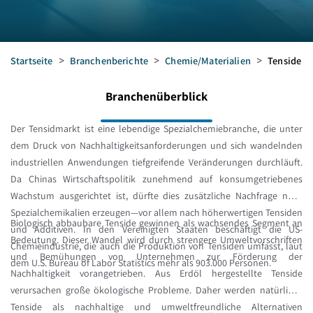
Startseite
>
Branchenberichte
>
Chemie/Materialien
>
Tenside
Branchenüberblick
Der Tensidmarkt ist eine lebendige Spezialchemiebranche, die unter
dem Druck von Nachhaltigkeitsanforderungen und sich wandelnden
industriellen Anwendungen tiefgreifende Veränderungen durchläuft.
Da Chinas Wirtschaftspolitik zunehmend auf konsumgetriebenes
Wachstum ausgerichtet ist, dürfte dies zusätzliche Nachfrage nach
Spezialchemikalien erzeugen—vor allem nach höherwertigen Tensiden
Biologisch abbaubare Tenside gewinnen als wachsendes Segment an
und Additiven. In den Vereinigten Staaten beschäftigt die US-
Bedeutung. Dieser Wandel wird durch strengere Umweltvorschriften
Chemieindustrie, die auch die Produktion von Tensiden umfasst, laut
und Bemühungen von Unternehmen zur Förderung der
dem U.S. Bureau of Labor Statistics mehr als 903.000 Personen.
Nachhaltigkeit vorangetrieben. Aus Erdöl hergestellte Tenside
verursachen große ökologische Probleme. Daher werden natürliche
Tenside als nachhaltige und umweltfreundliche Alternativen