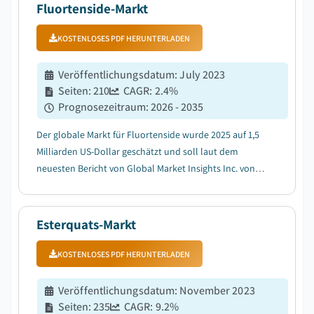
von 4,1 %, laut dem neuesten Beri...
Fluortenside-Markt
KOSTENLOSES PDF HERUNTERLADEN
Veröffentlichungsdatum
:
July 2023
Seiten
:
210
CAGR:
2.4
%
Prognosezeitraum
:
2026 - 2035
Der globale Markt für Fluortenside wurde 2025 auf 1,5
Milliarden US-Dollar geschätzt und soll laut dem
neuesten Bericht von Global Market Insights Inc. von
1,54 Milliarden US-Dollar im Jahr 2026 auf 1,91
Milliarden US-Dollar bis 2035 anwachsen, mit einer
durchschnittlichen jährlichen Wachstumsrate (...
Esterquats-Markt
KOSTENLOSES PDF HERUNTERLADEN
Veröffentlichungsdatum
:
November 2023
Seiten
:
235
CAGR:
9.2
%