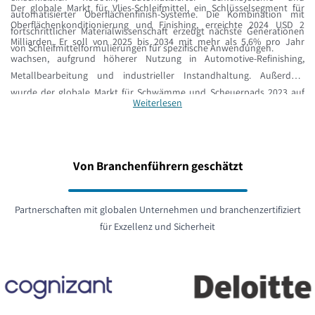
Der globale Markt für Vlies-Schleifmittel, ein Schlüsselsegment für
automatisierter Oberflächenfinish-Systeme. Die Kombination mit
Oberflächenkonditionierung und Finishing, erreichte 2024 USD 2
fortschrittlicher Materialwissenschaft erzeugt nächste Generationen
Milliarden. Er soll von 2025 bis 2034 mit mehr als 5,6% pro Jahr
von Schleifmittelformulierungen für spezifische Anwendungen.
wachsen, aufgrund höherer Nutzung in Automotive-Refinishing,
Metallbearbeitung und industrieller Instandhaltung. Außerdem
wurde der globale Markt für Schwämme und Scheuerpads 2023 auf
Weiterlesen
USD 4,7 Milliarden bewertet. Umwelt- und Nachhaltigkeitsaspekte
gewinnen ebenfalls an Bedeutung, wobei Hersteller verstärkt auf
langlebigere Formeln, weniger Abfall und recycelbare Trägerpapiere
achten.
Von Branchenführern geschätzt
Partnerschaften mit globalen Unternehmen und branchenzertifiziert
für Exzellenz und Sicherheit