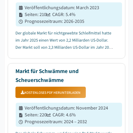
Veröffentlichungsdatum
:
March 2023
Seiten
:
210
CAGR:
5.4
%
Prognosezeitraum
:
2026-2035
Der globale Markt für nichtgewebte Schleifmittel hatte
im Jahr 2025 einen Wert von 2,2 Milliarden US-Dollar.
Der Markt soll von 2,3 Milliarden US-Dollar im Jahr 2026
auf 3,6 Milliarden US-Dollar im Jahr 2035 wachsen, mit
einer durchschnittlichen jährlichen Wachstumsrate
(CAGR) von 5,4%....
Markt für Schwämme und
Scheuerschwämme
KOSTENLOSES PDF HERUNTERLADEN
Veröffentlichungsdatum
:
November 2024
Seiten
:
220
CAGR:
4.6
%
Prognosezeitraum
:
2024 – 2032