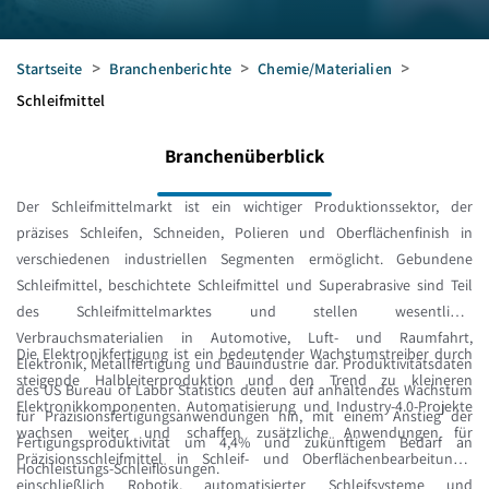
Startseite
>
Branchenberichte
>
Chemie/Materialien
>
Schleifmittel
Branchenüberblick
Der Schleifmittelmarkt ist ein wichtiger Produktionssektor, der
präzises Schleifen, Schneiden, Polieren und Oberflächenfinish in
verschiedenen industriellen Segmenten ermöglicht. Gebundene
Schleifmittel, beschichtete Schleifmittel und Superabrasive sind Teil
des Schleifmittelmarktes und stellen wesentliche
Verbrauchsmaterialien in Automotive, Luft- und Raumfahrt,
Die Elektronikfertigung ist ein bedeutender Wachstumstreiber durch
Elektronik, Metallfertigung und Bauindustrie dar. Produktivitätsdaten
steigende Halbleiterproduktion und den Trend zu kleineren
des US Bureau of Labor Statistics deuten auf anhaltendes Wachstum
Elektronikkomponenten. Automatisierung und Industry-4.0-Projekte
für Präzisionsfertigungsanwendungen hin, mit einem Anstieg der
wachsen weiter und schaffen zusätzliche Anwendungen für
Fertigungsproduktivität um 4,4% und zukünftigem Bedarf an
Präzisionsschleifmittel in Schleif- und Oberflächenbearbeitung—
Hochleistungs-Schleiflösungen.
einschließlich Robotik, automatisierter Schleifsysteme und