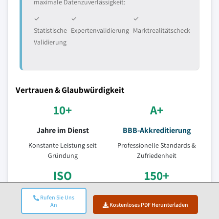
maximale Datenzuverlässigkeit:
✓
✓
✓
Statistische
Expertenvalidierung
Marktrealitätscheck
Validierung
Vertrauen & Glaubwürdigkeit
10+
A+
Jahre im Dienst
BBB-Akkreditierung
Konstante Leistung seit
Professionelle Standards &
Gründung
Zufriedenheit
ISO
150+
Zertifizierte Qualität
Forschungsanalytiker
Rufen Sie Uns
An
Kostenloses PDF Herunterladen
ISO 9001-2015 zertifiziertes
Über 10+