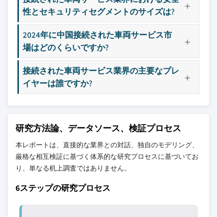
3.7 主要なニュースとイニシアチブ
9.4 アジア太平洋
10.11 イツラン
性とセキュリティセグメントのサイズは?
3.8 ユースケース
9.4.1 中国
10.12 日産
3.8.1 保険
9.4.2 インド
10.13 Octo Telematics
2024年に中国接続された車両サービス市
3.8.2 共有モビリティ
9.4.3 日本
10.14 クアルコム
場はどのくらいですか?
3.8.3 フリート管理
9.4.4 オーストラリア
10.15 Sierra Wireless
接続された車両サービス業界の主要なプレ
3.8.4 その他
9.4.5 韓国
10.16 SiriusXMコネクテッドビークルサービス
イヤーは誰ですか?
3.9 主要なコネクテッドビークルサービス
9.4.6 東南アジア
10.17 テスラ
3.10 規制環境
9.5 ラテンアメリカ
10.18 トヨタ
3.11 影響要因
9.5.1 ブラジル
10.19 Verizon Connect
3.11.1 成長ドライバー
9.5.2 メキシコ
10.20 フォルクスワーゲン
研究方法論、データソース、検証プロセス
3.11.1.1 ソフトウェア定義車両へのシフト
9.5.3 アルゼンチン
10.21 Zubie
本レポートは、直接的な業界との対話、独自のモデリング、
3.11.1.2 4G/5GおよびV2X接続の拡大
9.6 中東・アフリカ
厳格な相互検証に基づく体系的な研究プロセスに基づいてお
主要な競合他社が見当たりませんか？
3.11.1.3 車内安全性、利便性、効率性の需
9.6.1 アラブ首長国連邦
り、単なる机上調査ではありません。
このレポートに掲載されている企業は厳選さ
要増加
9.6.2 南アフリカ
れたものであり、競合全体を網羅するもので
6ステップの研究プロセス
3.11.1.4 フリート管理と商用テレマティク
9.6.3 サウジアラビア
はありません。
ス
3.11.2 産業の落とし穴と課題