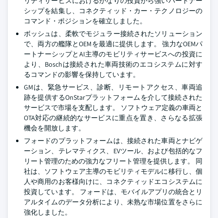
リティサービスにおけるかなりの投資から強いパートナー
シップを結集し、コネクティッド・カー・テクノロジーの
コマンド・ポジションを確立しました。
ボッシュは、柔軟でモジュラー接続されたソリューション
で、両方の艦隊とOEMを最適に提供します。 強力なOEMパ
ートナーシップとAI主導のモビリティサービスへの投資に
より、Boschは接続された車両技術のエコシステムに対す
るコマンドの影響を保持しています。
GMは、緊急サービス、診断、リモートアクセス、車両追
跡を提供するOnStarプラットフォームを介して接続された
サービスで市場を支配します。 ソフトウェア定義の車両と
OTA対応の継続的なサービスに重点を置き、さらなる拡張
機会を開放します。
フォードのプラットフォームは、接続された車両とナビゲ
ーション、テレマティクス、EVツール、および包括的なフ
リート管理のための強力なフリート管理を提供します。 同
社は、ソフトウェア主導のモビリティモデルに移行し、個
人や商用のお客様向けに、コネクティッドエコシステムに
投資しています。 フォードは、モバイルアプリの統合とリ
アルタイムのデータ分析により、未熟な市場位置をさらに
強化しました。