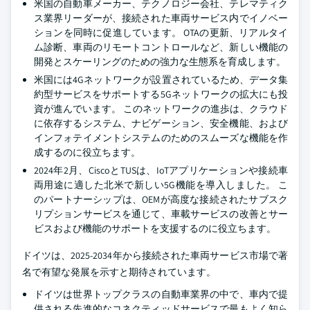
米国の自動車メーカー、テクノロジー会社、テレマティク
ス業界リーダーが、接続された車両サービス内でイノベー
ションを同時に促進しています。 OTAの更新、リアルタイ
ム診断、車両のリモートコントロールなど、新しい機能の
開発とスケーリングのための強力な生態系を育成します。
米国には4Gネットワークが設置されているため、データ集
約型サービスをサポートする5Gネットワークの拡大にも投
資が進んでいます。 このネットワークの進歩は、クラウド
に依存するシステム、ナビゲーション、安全機能、および
インフォテイメントシステムのためのスムーズな機能を作
成するのに役立ちます。
2024年2月、CiscoとTUSは、IoTアプリケーションや接続車
両用途に適した北米で新しい5G機能を導入しました。 こ
のパートナーシップは、OEMが高度な接続されたサブスク
リプションサービスを通じて、車載サービスの改善とサー
ビスおよび機能のサポートを支援するのに役立ちます。
ドイツは、2025-2034年から接続された車両サービス市場で著
名で有望な発展を示すと期待されています。
ドイツは世界トップクラスの自動車業界の中で、車内で提
供される先進的なコネクティッドサービスで最もよく知ら