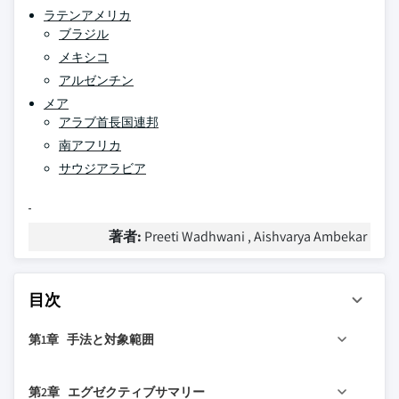
ラテンアメリカ
ブラジル
メキシコ
アルゼンチン
メア
アラブ首長国連邦
南アフリカ
サウジアラビア
著者:
Preeti Wadhwani , Aishvarya Ambekar
目次
第1章 手法と対象範囲
1.1 調査設計
第2章 エグゼクティブサマリー