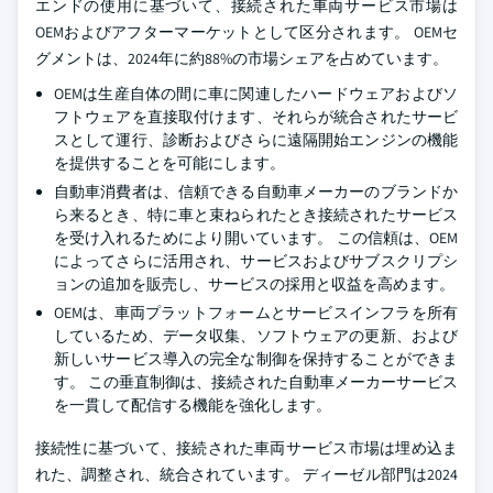
エンドの使用に基づいて、接続された車両サービス市場は
OEMおよびアフターマーケットとして区分されます。 OEMセ
グメントは、2024年に約88%の市場シェアを占めています。
OEMは生産自体の間に車に関連したハードウェアおよびソ
フトウェアを直接取付けます、それらが統合されたサービ
スとして運行、診断およびさらに遠隔開始エンジンの機能
を提供することを可能にします。
自動車消費者は、信頼できる自動車メーカーのブランドか
ら来るとき、特に車と束ねられたとき接続されたサービス
を受け入れるためにより開いています。 この信頼は、OEM
によってさらに活用され、サービスおよびサブスクリプシ
ョンの追加を販売し、サービスの採用と収益を高めます。
OEMは、車両プラットフォームとサービスインフラを所有
しているため、データ収集、ソフトウェアの更新、および
新しいサービス導入の完全な制御を保持することができま
す。 この垂直制御は、接続された自動車メーカーサービス
を一貫して配信する機能を強化します。
接続性に基づいて、接続された車両サービス市場は埋め込ま
れた、調整され、統合されています。 ディーゼル部門は2024