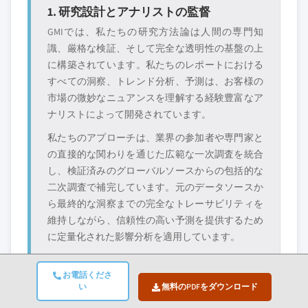
1. 研究設計とアナリストの監督
当社の市場収益計算は、個別にプロファイル
3.11.2.1 サイバーセキュリティとデータプ
されていないメーカー、販売業者、専門業者
GMIでは、私たちの研究方法論は人間の専門知
ライバシーのリスク
を含む全地域の全プレイヤーを考慮したボト
識、厳格な検証、そして完全な透明性の基盤の上
3.11.2.2 テクノロジー統合の高コスト
ムアップ手法を採用しています。プロファイ
に構築されています。私たちのレポートにおける
3.12 成長可能性分析
ルセクションは戦略的に重要なプレイヤーに
すべての洞察、トレンド分析、予測は、お客様の
3.13 ポーター分析
焦点を当てており、市場規模の範囲を定義す
市場の微妙なニュアンスを理解する経験豊富なア
3.14 PESTEL分析
るものではありません。
ナリストによって開発されています。
競合環境には以下も含まれる可能性があります
私たちのアプローチは、業界の参加者や専門家と
グローバルトップ
市場アクセスを支
の直接的な関わりを通じた広範な一次調査を統合
層に属さない地
配する販売代理店
し、検証済みのグローバルソースからの包括的な
域・国内限定のリ
やチャネルパート
二次調査で補完しています。元のデータソースか
ーダー企業
ナー
ら最終的な洞察までの完全なトレーサビリティを
維持しながら、信頼性の高い予測を提供するため
新興の破壊的企
特定の用途やエン
に定量化された影響分析を適用しています。
業、スタートアッ
ドユースに特化し
プ、または隣接業
たニッチプレイヤ
界からの参入者
ー
お電話くださ
い
無料のPDFをダウンロード