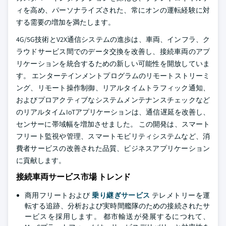
ィを高め、パーソナライズされた、常にオンの運転経験に対
する需要の増加を満たします。
4G/5G技術とV2X通信システムの進歩は、車両、インフラ、ク
ラウドサービス間でのデータ交換を改善し、接続車両のアプ
リケーションを統合するための新しい可能性を開放していま
す。 エンターテインメントプログラムのリモートストリーミ
ング、リモート操作制御、リアルタイムトラフィック通知、
およびプロアクティブなシステムメンテナンスチェックなど
のリアルタイムIoTアプリケーションは、通信遅延を改善し、
センサーに帯域幅を増加させました。 この開発は、スマート
フリート監視や管理、スマートモビリティシステムなど、消
費者サービスの改善された品質、ビジネスアプリケーション
に貢献します。
接続車両サービス市場 トレンド
商用フリートおよび
乗り継ぎサービス
テレメトリーを運
転する追跡、分析および実時間艦隊のための接続されたサ
ービスを採用します。 都市輸送が発展するにつれて、