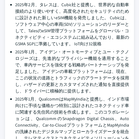
2025年2月、タレスは、Cubic社と提携し、世界的な自動車
接続のより使いやすく、高度化されたセキュリティのため
に設計された新しいeSIM機能を発売しました。 Cubicは、
ソフトウェア中心の車両(SDV)ソリューションのリーダーと
して、TalesのeSIM管理プラットフォームをグローバル・コ
ネクティビティ・エコシステムに組み込んでおり、最新の
GSMA SGPに準拠しています。 IoT向け32規格
2025年1月、アイデン・オートモーティブとユー・テクノ
ロジーズは、先進的なプライバシー機能を適用すること
で、車内サービスを強化する戦略的パートナーシップを発
足しました。 アイデンの車載プラットフォームは、現在、
ここの状況の道路とトラフィックのアラートデータを採用
し、ハザードの更新とカスタマイズされた通知を直接提供
し、ドライバーに積極的に提供します。
2025年1月、QualcommはMapMyIndiaと提携し、インド市場
向けに手頃な価格かつ特別に設計されたコネクティッド車
に関連する先住民の技術を作成します。 このコラボレーシ
ョンは、QualcommのSnapdragon Digital Chassis、Auto
Connectivity、Car-to-CloudプラットフォームとMapMyIndia
の洗練されたデジタルマップとローカライズデータを統合
し、テレマティクスとコネクティビティソリューションを