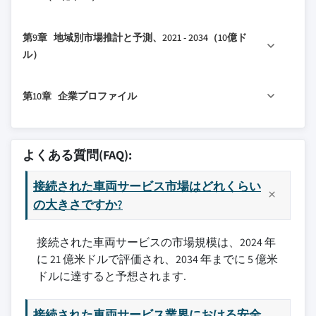
7.2.1 セダン
3.4.2.1.1 主要材料の価格変動
8.1 主要トレンド
7.2.2 SUV
3.4.2.1.2 サプライチェーンの再構築
第9章 地域別市場推計と予測、2021 - 2034（10億ド
8.2 OEM
7.2.3 ハッチバック
3.4.2.1.3 生産コストへの影響
ル）
8.3 アフターマーケット
7.3 商用車
3.4.2.2 ディマンドサイドの影響（販売価
格）
9.1 主要トレンド
7.3.1 LCV
第10章 企業プロファイル
3.4.2.2.1 エンド市場への価格伝達
9.2 北米
7.3.2 MCV
3.4.2.2.2 市場シェアのダイナミクス
9.2.1 米国
7.3.3 HCV
10.1 AT&T
3.4.2.2.3 消費者の反応パターン
9.2.2 カナダ
7.4 二輪車および三輪車
10.2 BMW
よくある質問(FAQ):
3.4.3 影響を受ける主要企業
9.3 欧州
7.5 オフハイウェイ車両
10.3 ボッシュ
3.4.4 戦略的産業対応
9.3.1 英国
接続された車両サービス市場はどれくらい
10.4 コンチネンタル
3.4.4.1 サプライチェーンの再構成
9.3.2 ドイツ
の大きさですか?
10.5 フォード
3.4.4.2 価格戦略と製品戦略
9.3.3 フランス
10.6 ゼネラルモーターズ
3.4.4.3 政策への関与
接続された車両サービスの市場規模は、2024 年
9.3.4 イタリア
10.7 Geotab
に 21 億米ドルで評価され、2034 年までに 5 億米
3.4.5 見通しと今後の検討事項
9.3.5 スペイン
10.8 ハーマン
ドルに達すると予想されます.
3.5 テクノロジーとイノベーションの状況
9.3.6 ロシア
10.9 HEREテクノロジーズ
3.6 特許分析
9.3.7 北欧諸国
10.10 ヒュンダイ
接続された車両サービス業界における安全