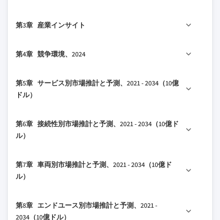
1.1.1 調査アプローチ
1.1.2 データ収集方法
2.1 産業360°概要、2021 - 2034
第3章 産業インサイト
1.2 基本推計と計算
1.2.1 基準年の計算
3.1 産業エコシステム分析
第4章 競争環境、2024
1.2.2 市場推定のための主要トレンド
3.2 サプライヤーの状況
1.3 予測モデル
3.2.1 自動車メーカー
4.1 はじめに
第5章 サービス別市場推計と予測、2021 - 2034（10億
1.4 一次調査と検証
3.2.2 自動車テクノロジープロバイダー
4.2 企業の市場シェア分析
ドル）
1.4.1 一次情報源
3.2.3 クラウドおよびITサービスプロバイダー
4.3 競争ポジショニングマトリックス
1.4.2 データマイニングソース
3.2.4 エンドユース
5.1 主要トレンド
4.4 戦略的展望マトリックス
第6章 接続性別市場推計と予測、2021 - 2034（10億ド
1.5 市場の対象範囲と定義
3.3 利益率分析
5.2 安全性とセキュリティ
ル）
3.4 トランプ政権の関税の影響
5.3 リモート操作
3.4.1 貿易への影響
6.1 主要トレンド
5.4 ナビゲーションとインフォテインメント
第7章 車両別市場推計と予測、2021 - 2034（10億ド
3.4.1.1 貿易量の混乱
6.2 エンベデッド
5.5 車両管理
ル）
3.4.1.2 報復措置
6.3 テザード
5.6 ドライバー支援
7.1 主要トレンド
3.4.2 産業への影響
6.4 インテグレーテッド
5.7 その他
第8章 エンドユース別市場推計と予測、2021 -
7.2 乗用車
3.4.2.1 サプライサイドの影響（原材料）
2034（10億ドル）