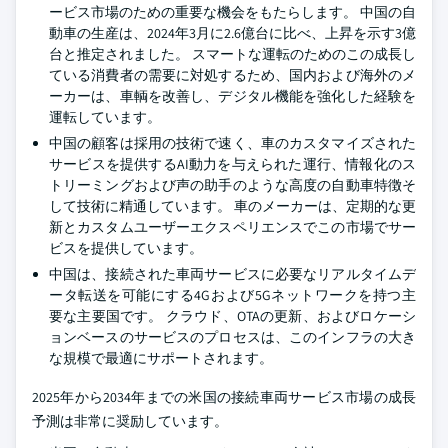
ービス市場のための重要な機会をもたらします。 中国の自
動車の生産は、2024年3月に2.6億台に比べ、上昇を示す3億
台と推定されました。 スマートな運転のためのこの成長し
ている消費者の需要に対処するため、国内および海外のメ
ーカーは、車輌を改善し、デジタル機能を強化した経験を
運転しています。
中国の顧客は採用の技術で速く、車のカスタマイズされた
サービスを提供するAI動力を与えられた運行、情報化のス
トリーミングおよび声の助手のような高度の自動車特徴そ
して技術に精通しています。 車のメーカーは、定期的な更
新とカスタムユーザーエクスペリエンスでこの市場でサー
ビスを提供しています。
中国は、接続された車両サービスに必要なリアルタイムデ
ータ転送を可能にする4Gおよび5Gネットワークを持つ主
要な主要国です。 クラウド、OTAの更新、およびロケーシ
ョンベースのサービスのプロセスは、このインフラの大き
な規模で最適にサポートされます。
2025年から2034年までの米国の接続車両サービス市場の成長
予測は非常に奨励しています。