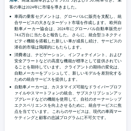
用車
、高速道路車およびオフの2つおよび3つの荷車引き。 乗
客の車は2024年に市場を導きました。
車両の乗客セグメントは、グローバルに販売を支配し、統
合サービスの大きなターゲット市場を作成します。 欧州自
動車メーカー協会は、2024年にグローバル自動車販売が
74.6万台に当たると報告した。 さらに、統合型コネクティ
ビティ機能を搭載した新しい車が成長し続け、サービスの
潜在的市場は飛躍的にもたらします。
消費者は、ナビゲーション、インフォテイメント、および
安全アラートなどの高度な機能が標準として提供されてい
ることを期待しています。 クライアントの期待の変化は、
自動メーカーをプッシュして、新しいモデルを差別化する
ための統合サービスを提供します。
自動車メーカーは、カスタマイズ可能なドライバープロフ
ァイルやスマートフォンの統合、サブスクリプションアッ
プグレードなどの機能を使用して、自社のオーナーシップ
エクスペリエンスを向上させるために、統合サービスに焦
点を当てています。 これらのサービスは、現代の車両マー
ケティングと顧客の忠誠プログラムに不可欠です。