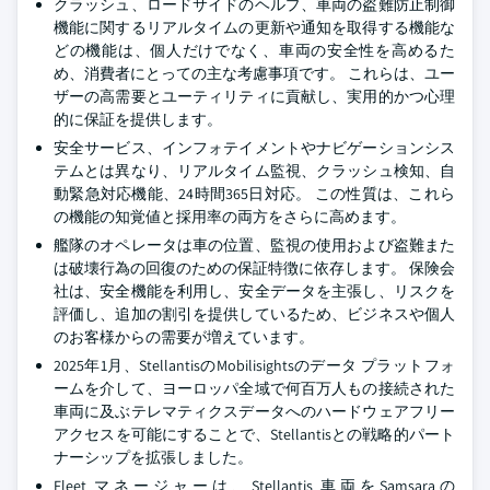
クラッシュ、ロードサイドのヘルプ、車両の盗難防止制御
機能に関するリアルタイムの更新や通知を取得する機能な
どの機能は、個人だけでなく、車両の安全性を高めるた
め、消費者にとっての主な考慮事項です。 これらは、ユー
ザーの高需要とユーティリティに貢献し、実用的かつ心理
的に保証を提供します。
安全サービス、インフォテイメントやナビゲーションシス
テムとは異なり、リアルタイム監視、クラッシュ検知、自
動緊急対応機能、24時間365日対応。 この性質は、これら
の機能の知覚値と採用率の両方をさらに高めます。
艦隊のオペレータは車の位置、監視の使用および盗難また
は破壊行為の回復のための保証特徴に依存します。 保険会
社は、安全機能を利用し、安全データを主張し、リスクを
評価し、追加の割引を提供しているため、ビジネスや個人
のお客様からの需要が増えています。
2025年1月、StellantisのMobilisightsのデータ プラットフォ
ームを介して、ヨーロッパ全域で何百万人もの接続された
車両に及ぶテレマティクスデータへのハードウェアフリー
アクセスを可能にすることで、Stellantisとの戦略的パート
ナーシップを拡張しました。
Fleet マネージャーは、Stellantis 車両をSamsaraの