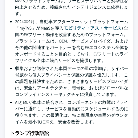
MaaSプラットフォームは、サービスデリバリーと効率性を
向上させるため、接続されたインテリジェンスに依存しま
す。
2024年9月、自動車アフターマーケットプラットフォーム
「myTVS」がMaaSを導入
モビリティ・アス・サービス
) 全
国のEVフリート動作を改善するためのプラットフォーム。
プラットフォームは、OEM、サービスプロバイダ、および
その他の関連するパートナーを含むEVエコシステム全体を
オンボードすることを目的としており、EVフリートのライ
フサイクル全体に統合サービスを提供します。
収集および送信された車両データの量の増加は、サイバー
脅威から個人プライバシーと保護の保護を優先します。 こ
の課題を解決するために、さまざまなサービスプロバイダ
は、安全なアーキテクチャ、暗号化、およびグローバルな
コンプライアンスアーキテクチャに投資しています。
AIとMLが車体に統合され、コンポーネントの故障のドライ
バーに通知し、サービスを自動的にスケジュールするのに
役立ちます。 この最適化は、特に商用車や車両のダウンタ
イムを最小限に抑え、安全を改善します。
トランプ行政訴訟