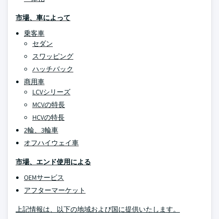
市場、車によって
乗客車
セダン
スワッピング
ハッチバック
商用車
LCVシリーズ
MCVの特長
HCVの特長
2輪、3輪車
オフハイウェイ車
市場、エンド使用による
OEMサービス
アフターマーケット
上記情報は、以下の地域および国に提供いたします。