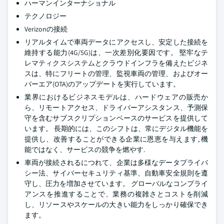
ハーマンインターナショナル
テクノロジー
Verizonの接続
リアルタイムで車両データにアクセスし、安定した接続を
維持する能力(4G/5G)は、一次差別化要因です。 堅牢なテ
レマティクスシステムとクラウドインフラを備えたビジネ
スは、特にフリートの管理、監視車両の管理、およびオー
バーエア(OTA)のアップデートを実行しています。
業界におけるビジネスモデルは、ハードウェアの販売か
ら、リモートアクセス、ドライバーアシスタンス、予測保
守を含むサブスクリプションベースのサービスを提供して
います。 長期的には、このシフトは、常にデジタル機能を
提供し、改善することができる企業に恩恵を与えます, 機
能ではなく、サービスの競争を燃やす.
車両が接続されるにつれて、企業は多様なデータプライバ
シー法、サイバーセキュリティ基準、自動車安全規則を遵
守し、圧力を増加させています。 グローバルなコンプライ
アンスを推進することで、業務の複雑さとコストを削減
し、リソースやスケールの大きい能力をしっかり確保でき
ます。