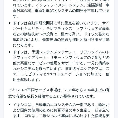
れています。 インフォテイメントシステム、遠隔診断、車
両対車(V2I)、車両対車(V2X)システムの開発を主導していま
す。
ドイツは自動車研究開発に常に重点を置いています。 サイ
バーセキュリティ、テレマティクス、ソフトウェア定義車
などの接続技術への投資は、極めて高い。 ドイツの強力な
R&D能力により、先進技術の急速な採用と商用利用が可能
になります。
ドイツは、予測システムメンテナンス、リアルタイムのト
ラフィックアラート、リモートソフトウェアの更新などの
他の高度なサービスの使用をサポートする、十分に構築さ
れたシステムを持っています。 政府のイニシアチブは、ス
マートモビリティとV2Xコミュニケーションに加えて、使
用を奨励します。
メキシコの車両サービス市場は、2025年から2034年までの有
意で有望な成長を経験することが期待されています。
メキシコは、自動車のエコシステムの一部であり、輸出お
よび国内の使用のために何百万台の車を生産し、組み立て
ます。 OEMは、工場レベルの車両に埋め込まれた接続を実