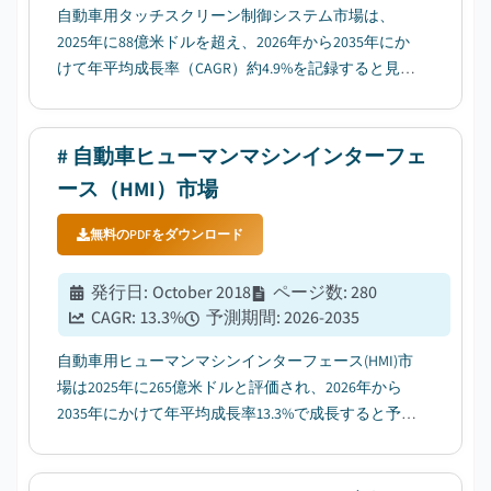
自動車用タッチスクリーン制御システム市場は、
2025年に88億米ドルを超え、2026年から2035年にか
けて年平均成長率（CAGR）約4.9%を記録すると見込
まれており、コネクテッドカーやスマートカーに対
する消費者需要の高まりが成長をけん引していま
す。...
# 自動車ヒューマンマシンインターフェ
ース（HMI）市場
無料のPDFをダウンロード
発行日
:
October 2018
ページ数
:
280
CAGR:
13.3
%
予測期間
:
2026-2035
自動車用ヒューマンマシンインターフェース(HMI)市
場は2025年に265億米ドルと評価され、2026年から
2035年にかけて年平均成長率13.3%で成長すると予測
されています。この成長は、先進的なデジタルダッ
シュボード、バッテリー可視化、およびエネルギー