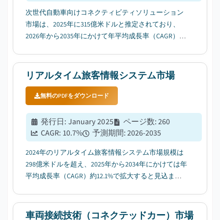
次世代自動車向けコネクティビティソリューション
市場は、2025年に315億米ドルと推定されており、
2026年から2035年にかけて年平均成長率（CAGR）
12.4%で成長すると見込まれている。その成長をけん
引するのは、5GおよびC-V2Xインフラの普及拡大
だ。...
リアルタイム旅客情報システム市場
無料のPDFをダウンロード
発行日
:
January 2025
ページ数
:
260
CAGR:
10.7
%
予測期間
:
2026-2035
2024年のリアルタイム旅客情報システム市場規模は
298億米ドルを超え、2025年から2034年にかけては年
平均成長率（CAGR）約12.1%で拡大すると見込まれ
ており、その要因としてモバイル端末やアプリの普
及拡大が挙げられる。...
車両接続技術（コネクテッドカー）市場