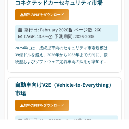
管理インターフェースへの需要増加によって牽引さ
コネクテッドカーセキュリティ市場
れています。...
無料のPDFをダウンロード
発行日
:
February 2026
ページ数
:
260
CAGR:
13.6
%
予測期間
:
2026-2035
2025年には、接続型車両のセキュリティ市場規模は
39億ドルを超え、2026年から2035年までの間に、接
続型およびソフトウェア定義車両の採用が増加する
ことで、年平均成長率13.6%で成長すると予想されて
います。...
自動車向けV2E（Vehicle-to-Everything）
市場
無料のPDFをダウンロード
発行日
:
May 2023
ページ数
:
270
CAGR:
21.8
%
予測期間
:
2026-2035