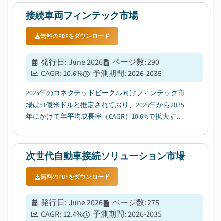
接続車両フィンテック市場
無料のPDFをダウンロード
発行日
:
June 2026
ページ数
:
290
CAGR:
10.6
%
予測期間
:
2026-2035
2025年のコネクテッドビークル向けフィンテック市
場は51億米ドルと推定されており、2026年から2035
年にかけて年平均成長率（CAGR）10.6%で拡大する
と見込まれている。その成長をけん引するのは、
OEM（自動車メーカー）が収益の安定化とサブスク
リプションモデルに注力していることだ。...
次世代自動車接続ソリューション市場
無料のPDFをダウンロード
発行日
:
June 2026
ページ数
:
275
CAGR:
12.4
%
予測期間
:
2026-2035