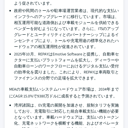
よう促されています。
政府や民間のトールや駐車場運営業者は、現代的な支払い
インフラへのアップグレードに移行しています。市場は、
相互運用可能な道路側および車載モジュールを供給できる
ベンダーを好むようになっています。さらに、ITSのアップ
グレードとユーティリティとのパートナーシップによるイ
ンセンティブにより、トールや充電用途の標準化されたハ
ードウェアの相互運用性が促進されています。
2025年10月、REPAYはEmotive Softwareと提携し、自動車セ
クターに支払いプラットフォームを拡大し、ディーラーや
自動車ローンのワークフローにおけるデジタル支払い受付
の効率化を図りました。これにより、REPAYは車両取引と
ファイナンスの分野での足場を拡大できます。
MEAの車載支払いシステムハードウェア市場は、2034年まで
にCAGR 15.0%で9380万ドルに成長すると予測されています。
湾岸諸国は、EV充電の展開を加速させ、規制タリフを実施
しており、充電取引に対応した統合車載支払い機能が必要
となっています。車載ハードウェアは、支払いのトークン
化、充電ネットワークを横断する機能、およびオペレータ