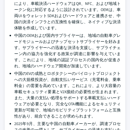
により、車載決済ハードウェアはQR、NFC、および地域ト
ークン化に対応するように設計されています。OEMは、車
両UIをウォレットSDKおよびハードウェアと連携させ、中
国の決済インフラとの互換性を確保し、ネイティブな決済
体験を作成しています。
中国のOEMおよび国内サプライヤーは、地域の自動車グレ
ードモジュールおよびチップセットサプライヤーを好みま
す。サプライヤーへの迅速な決済を支援し、サプライチェ
ーン内の協力を強化する政策が調達に影響を与えていま
す。これにより、地域の認証プロセスの国内化が促進さ
れ、地域のハードウェア開発が加速しています。
中国のEVの成熟とロボタクシーのパイロットプロジェクト
への大規模投資が、自動支払いサービス（充電料金、乗車
料金）の需要を高めています。これにより、より大容量の
車載セキュリティ要素とV2X接続の必要性が生まれます。
また、大量の支払い処理をサポートする車載支払いハード
ウェアが必要となり、完全なOTA機能によるセキュリティ
更新が可能で、地域のモビリティプラットフォームと互換
性があり、統合できることが求められます。
2025年9月、主要な中国の自動車メーカーが、調達プロセ
スの改善の一環として、サプライヤーへの迅速な支払いを