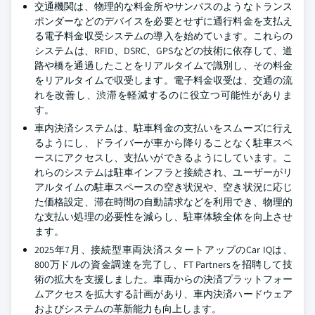
交通機関は、物理的な料金所やサンパスのようなトランス
ポンダーなどのデバイスを必要とせずに通行料金を支払え
る電子料金収受システムの導入を始めています。これらの
システムは、RFID、DSRC、GPSなどの技術に依存して、道
路や橋を通過したことをリアルタイムで識別し、その料金
をリアルタイムで収受します。電子料金収受は、交通の流
れを改善し、渋滞を軽減するのに役立つ可能性がありま
す。
車内決済システムは、駐車料金の支払いをスムーズに行え
るようにし、ドライバーが車から降りることなく駐車スペ
ースにアクセスし、支払いができるようにしています。こ
れらのシステムは駐車インフラと接続され、ユーザーがリ
アルタイムの駐車スペースの空き状況や、空き状況に応じ
た価格設定、滞在時間の自動請求などを利用でき、物理的
な支払い処理の必要性を減らし、駐車体験全体を向上させ
ます。
2025年7月、接続型車両決済スタートアップのCar IQは、
800万ドルの資金調達を完了し、FT Partnersを招聘して技
術の拡大を支援しました。車両からの決済プラットフォー
ムアクセスを拡大する計画があり、車内決済ハードウェア
およびシステムの革新能力も向上します。