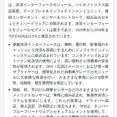
は、決済インターフェースモジュール、バイオメトリクス認
証装置、ディスプレイ＆インフォテインメントユニット、接
続コンポーネント、センサー＆コントローラ、組み込みセキ
ュリティハードウェアに分類されます。決済インターフェー
スモジュールセグメントは最大であり、2025年から2034年ま
でのCAGRは12.5％と推定されています。
車載決済インターフェースは、燃料、通行料、駐車場のキ
ャッシュレス決済を容易にするためにインフォテインメン
トシステムに組み込まれています。コンタクトレスおよび
トークン化決済の使用により、高い便利さと消費者の安全
性が提供されます。OEM（元請けメーカー）および第一級
サプライヤーは、標準化された自動車グレードのモジュー
ルに大規模な投資を行い、さまざまな車両における堅牢
性、信頼性、相互運用性を保証しています。
指紋、顔、手のひら静脈センサーなどのさまざまなバイオ
メトリクスセンサーは、車両に組み込まれ、無操作決済シ
ステムを安全にします。これらの装置は、ドライバー認
証、個人設定、詐欺防止に役立ちます。OEMは、タンパー
プルーフハードウェアとセキュアエレメントを使用して、