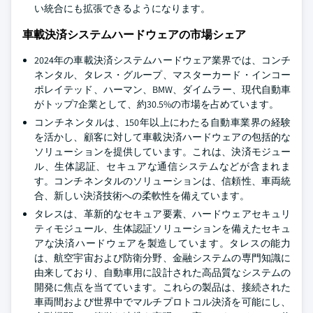
い統合にも拡張できるようになります。
車載決済システムハードウェアの市場シェア
2024年の車載決済システムハードウェア業界では、コンチ
ネンタル、タレス・グループ、マスターカード・インコー
ポレイテッド、ハーマン、BMW、ダイムラー、現代自動車
がトップ7企業として、約30.5%の市場を占めています。
コンチネンタルは、150年以上にわたる自動車業界の経験
を活かし、顧客に対して車載決済ハードウェアの包括的な
ソリューションを提供しています。これは、決済モジュー
ル、生体認証、セキュアな通信システムなどが含まれま
す。コンチネンタルのソリューションは、信頼性、車両統
合、新しい決済技術への柔軟性を備えています。
タレスは、革新的なセキュア要素、ハードウェアセキュリ
ティモジュール、生体認証ソリューションを備えたセキュ
アな決済ハードウェアを製造しています。タレスの能力
は、航空宇宙および防衛分野、金融システムの専門知識に
由来しており、自動車用に設計された高品質なシステムの
開発に焦点を当てています。これらの製品は、接続された
車両間および世界中でマルチプロトコル決済を可能にし、