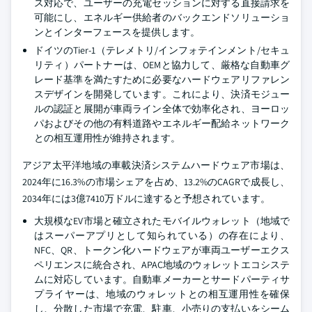
ス対応で、ユーザーの充電セッションに対する直接請求を
可能にし、エネルギー供給者のバックエンドソリューショ
ンとインターフェースを提供します。
ドイツのTier-1（テレメトリ/インフォテインメント/セキュ
リティ）パートナーは、OEMと協力して、厳格な自動車グ
レード基準を満たすために必要なハードウェアリファレン
スデザインを開発しています。これにより、決済モジュー
ルの認証と展開が車両ライン全体で効率化され、ヨーロッ
パおよびその他の有料道路やエネルギー配給ネットワーク
との相互運用性が維持されます。
アジア太平洋地域の車載決済システムハードウェア市場は、
2024年に16.3%の市場シェアを占め、13.2%のCAGRで成長し、
2034年には3億7410万ドルに達すると予想されています。
大規模なEV市場と確立されたモバイルウォレット（地域で
はスーパーアプリとして知られている）の存在により、
NFC、QR、トークン化ハードウェアが車両ユーザーエクス
ペリエンスに統合され、APAC地域のウォレットエコシステ
ムに対応しています。自動車メーカーとサードパーティサ
プライヤーは、地域のウォレットとの相互運用性を確保
し、分散した市場で充電、駐車、小売りの支払いをシーム