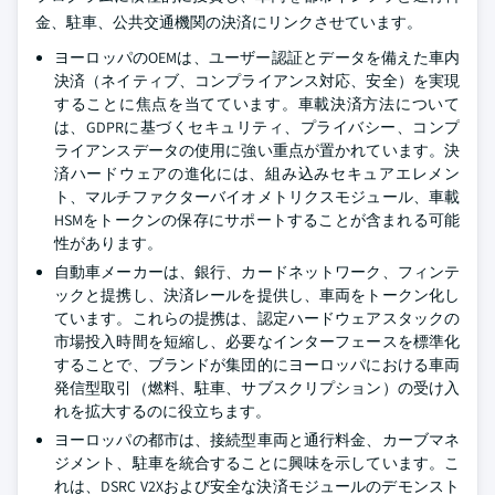
金、駐車、公共交通機関の決済にリンクさせています。
ヨーロッパのOEMは、ユーザー認証とデータを備えた車内
決済（ネイティブ、コンプライアンス対応、安全）を実現
することに焦点を当てています。車載決済方法について
は、GDPRに基づくセキュリティ、プライバシー、コンプ
ライアンスデータの使用に強い重点が置かれています。決
済ハードウェアの進化には、組み込みセキュアエレメン
ト、マルチファクターバイオメトリクスモジュール、車載
HSMをトークンの保存にサポートすることが含まれる可能
性があります。
自動車メーカーは、銀行、カードネットワーク、フィンテ
ックと提携し、決済レールを提供し、車両をトークン化し
ています。これらの提携は、認定ハードウェアスタックの
市場投入時間を短縮し、必要なインターフェースを標準化
することで、ブランドが集団的にヨーロッパにおける車両
発信型取引（燃料、駐車、サブスクリプション）の受け入
れを拡大するのに役立ちます。
ヨーロッパの都市は、接続型車両と通行料金、カーブマネ
ジメント、駐車を統合することに興味を示しています。こ
れは、DSRC V2Xおよび安全な決済モジュールのデモンスト