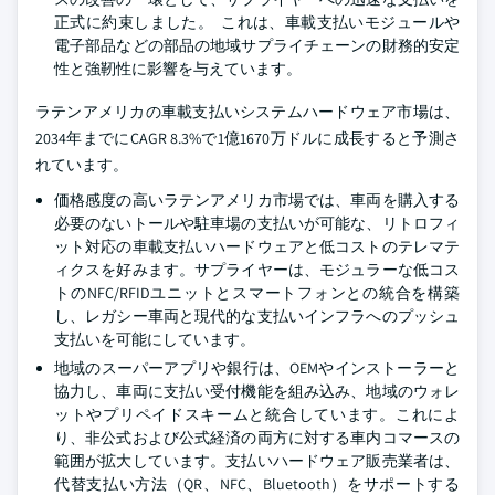
正式に約束しました。 これは、車載支払いモジュールや
電子部品などの部品の地域サプライチェーンの財務的安定
性と強靭性に影響を与えています。
ラテンアメリカの車載支払いシステムハードウェア市場は、
2034年までにCAGR 8.3%で1億1670万ドルに成長すると予測さ
れています。
価格感度の高いラテンアメリカ市場では、車両を購入する
必要のないトールや駐車場の支払いが可能な、リトロフィ
ット対応の車載支払いハードウェアと低コストのテレマテ
ィクスを好みます。サプライヤーは、モジュラーな低コス
トのNFC/RFIDユニットとスマートフォンとの統合を構築
し、レガシー車両と現代的な支払いインフラへのプッシュ
支払いを可能にしています。
地域のスーパーアプリや銀行は、OEMやインストーラーと
協力し、車両に支払い受付機能を組み込み、地域のウォレ
ットやプリペイドスキームと統合しています。これによ
り、非公式および公式経済の両方に対する車内コマースの
範囲が拡大しています。支払いハードウェア販売業者は、
代替支払い方法（QR、NFC、Bluetooth）をサポートする