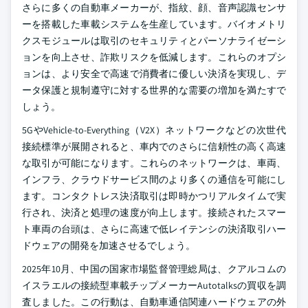
さらに多くの自動車メーカーが、指紋、顔、音声認識センサ
ーを搭載した車載システムを生産しています。バイオメトリ
クスモジュールは取引のセキュリティとパーソナライゼーシ
ョンを向上させ、詐欺リスクを低減します。これらのオプシ
ョンは、より安全で高速で消費者に優しい決済を実現し、デ
ータ保護と規制遵守に対する世界的な需要の増加を満たすで
しょう。
5GやVehicle-to-Everything（V2X）ネットワークなどの次世代
接続標準が展開されると、車内でのさらに信頼性の高く高速
な取引が可能になります。これらのネットワークは、車両、
インフラ、クラウドサービス間のより多くの通信を可能にし
ます。コンタクトレス決済取引は即時かつリアルタイムで実
行され、決済と処理の速度が向上します。接続されたスマー
ト車両の台頭は、さらに高速で低レイテンシの決済取引ハー
ドウェアの開発を加速させるでしょう。
2025年10月、中国の国家市場監督管理総局は、クアルコムの
イスラエルの接続型車載チップメーカーAutotalksの買収を調
査しました。この行動は、自動車通信関連ハードウェアの外