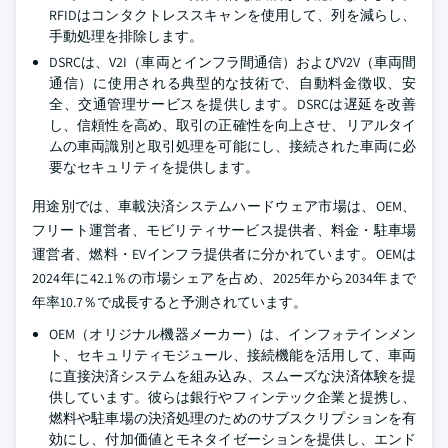
RFIDはコンタクトレススキャンを使用して、列を減らし、
手動処理を排除します。
DSRCは、V2I（車両とインフラ間通信）およびV2V（車両間
通信）に使用される典型的な技術で、自動料金徴収、安
全、交通管理サービスを提供します。DSRCは遅延を改善
し、信頼性を高め、取引の正確性を向上させ、リアルタイ
ムの車両識別と取引処理を可能にし、接続された車両に必
要なセキュリティを提供します。
用途別では、車載決済システムハードウェア市場は、OEM、
フリート運営者、モビリティサービス提供者、料金・駐車場
運営者、燃料・EVインフラ提供者に分かれています。OEMは
2024年に42.1％の市場シェアを占め、2025年から2034年まで
年率10.7％で成長すると予測されています。
OEM（オリジナル機器メーカー）は、インフォテインメン
ト、セキュリティモジュール、接続機能を活用して、車両
に直接決済システムを組み込み、スムーズな決済体験を提
供しています。彼らは銀行やフィンテック企業と提携し、
燃料や駐車場の決済処理のためのサブスクリプションを有
効にし、付加価値とモネタイゼーションを提供し、エンド