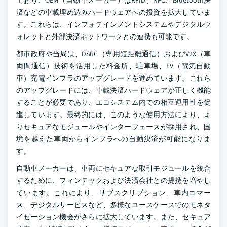
ており、OEM（自動車メーカー）はRFID、NFC、Bluetooth決
済などの車載埋め込みハードウェアへの投資を拡大していま
す。これらは、インフォテインメントシステムやデジタルウ
ォレットと外部決済ネットワークとの連携も可能です。
都市政府や当局は、DSRC（専用短距離通信）およびV2X（車
両間通信）技術を活用した料金所、駐車場、EV（電気自動
車）充電インフラのアップグレードを進めています。これら
のアップグレードには、車載決済ハードウェアが正しく機能
することが必要であり、エコシステム内での相互運用性を促
進しています。最終的には、このような使用方法により、よ
りセキュアなモジュールやインターフェースが採用され、国
境を越えた車両からインフラへの自動決済が可能になりま
す。
自動車メーカーは、車両にセキュアな取引モジュールを統合
するために、フィンテックおよび決済会社との提携を増やし
ています。これにより、サブスクリプション、車内コマー
ス、デジタルサービスなど、多様なユースケースでのモネタ
イゼーション機会がさらに拡大しています。また、セキュア