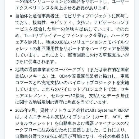
ーの請求ソリューションとの統合をサポートし、ユーザー
エクスペリエンスを向上させる必要があります。
自治体と通信事業者は、モビリティプロジェクトに関与し
ており、接続性、モビリティ、支払い、ナビゲーションサ
ービスを統合した単一の体験を提供しています。そのた
め、Tier-1サプライヤーとフィンテック企業は、ハードウ
ェアを開発し、地域の支払いソリューションとモバイルウ
ォレットの相互運用性をサポートするハードウェアを開発
しています。これにより、都市回廊における車載支払いが
さらに促進されます。
地域の通信事業者やスーパーアプリ（または潜在的な国家
支払いスキーム）は、OEMや充電運営業者と協力し、車載
コマースとEV充電支払いのパイロットプロジェクトを実施
しています。これらのパイロットプロジェクトでは、セキ
ュアエレメント、セルラー/5G接続、支払いとデータ居住
に関する地域規制の遵守に焦点を当てています。
2025年9月、貸付ソフトウェア会社のAlfa SystemsとREPAY
は、オムニチャネル支払いオプション（カード、ACH、デ
ジタルウォレット）を自動車および機器ファイナンスのワ
ークフローに組み込むために提携しました。これにより、
自動車分野での支払い処理が可能になり、今後の車載支払