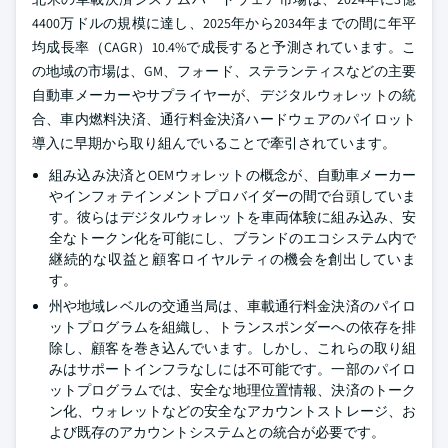
4400万ドルの規模に達し、2025年から2034年までの間に年平
均成長率（CAGR）10.4%で成長すると予測されています。こ
の地域の市場は、GM、フォード、ステランティスなどの主要
自動車メーカーやサプライヤーが、デジタルウォレットの統
合、車内燃料決済、通行料金決済ハードウェアのパイロット
導入に早期から取り組んでいることで牽引されています。
組み込み決済とOEMウォレットの概念が、自動車メーカー
やインフォテインメントプロバイダーの間で台頭していま
す。彼らはデジタルウォレットを車両体験に組み込み、安
全なトークン化を可能にし、ブランドのエコシステム内で
継続的な収益と顧客ロイヤルティの機会を創出していま
す。
州や地域レベルの交通当局は、車載通行料金決済のパイロ
ットプログラムを組織し、トランスポンダーへの依存を排
除し、顧客を巻き込んでいます。しかし、これらの取り組
みはサポートインフラなしには不可能です。一部のパイロ
ットプログラムでは、安全な地理位置情報、決済のトーク
ン化、ウォレットなどの安全なアカウントストレージ、お
よび既存のアカウントシステムとの統合が必要です。