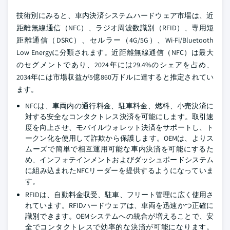
技術別にみると、車内決済システムハードウェア市場は、近
距離無線通信（NFC）、ラジオ周波数識別（RFID）、専用短
距離通信（DSRC）、セルラー（4G/5G）、Wi-Fi/Bluetooth
Low Energyに分類されます。近距離無線通信（NFC）は最大
のセグメントであり、2024年には29.4%のシェアを占め、
2034年には市場収益が5億860万ドルに達すると推定されてい
ます。
NFCは、車両内の通行料金、駐車料金、燃料、小売決済に
対する安全なコンタクトレス決済を可能にします。取引速
度を向上させ、モバイルウォレット決済をサポートし、ト
ークン化を使用して詐欺から保護します。OEMは、よりス
ムーズで簡単で相互運用可能な車内決済を可能にするた
め、インフォテインメントおよびダッシュボードシステム
に組み込まれたNFCリーダーを提供するようになっていま
す。
RFIDは、自動料金収受、駐車、フリート管理に広く使用さ
れています。RFIDハードウェアは、車両を迅速かつ正確に
識別できます。OEMシステムへの統合が増えることで、安
全でコンタクトレスで効率的な決済が可能になります。