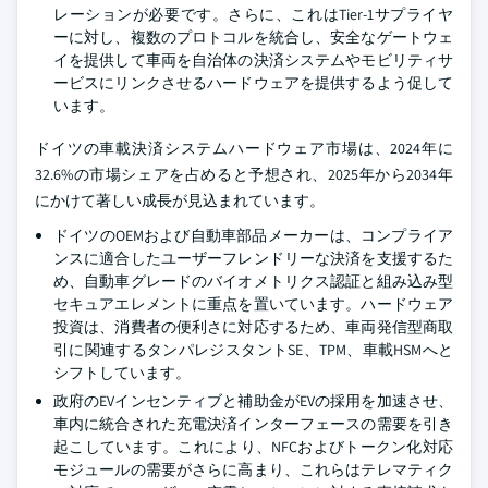
レーションが必要です。さらに、これはTier-1サプライヤ
ーに対し、複数のプロトコルを統合し、安全なゲートウェ
イを提供して車両を自治体の決済システムやモビリティサ
ービスにリンクさせるハードウェアを提供するよう促して
います。
ドイツの車載決済システムハードウェア市場は、2024年に
32.6%の市場シェアを占めると予想され、2025年から2034年
にかけて著しい成長が見込まれています。
ドイツのOEMおよび自動車部品メーカーは、コンプライア
ンスに適合したユーザーフレンドリーな決済を支援するた
め、自動車グレードのバイオメトリクス認証と組み込み型
セキュアエレメントに重点を置いています。ハードウェア
投資は、消費者の便利さに対応するため、車両発信型商取
引に関連するタンパレジスタントSE、TPM、車載HSMへと
シフトしています。
政府のEVインセンティブと補助金がEVの採用を加速させ、
車内に統合された充電決済インターフェースの需要を引き
起こしています。これにより、NFCおよびトークン化対応
モジュールの需要がさらに高まり、これらはテレマティク