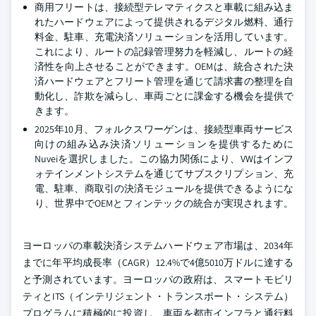
商用フリートは、接続型テレマティクスと車載に組み込ま
れたハードウェアによって提供されるデジタル燃料、通行
料金、駐車、充電決済ソリューションを活用しています。
これにより、ルートの記録管理努力を軽減し、ルートの経
済性を向上させることができます。OEMは、統合された決
済ハードウェアとフリート管理を通じて請求書の整理を自
動化し、詐欺を減らし、車両ごとに課金する機会を提供で
きます。
2025年10月、フォルクスワーゲンは、接続型車両サービス
向けの組み込み決済ソリューションを提供するために
Nuveiを選択しました。この協力関係により、VWはインフ
ォテインメントシステムを通じてサブスクリプション、充
電、駐車、商取引の決済モジュールを提供できるようにな
り、世界中でOEMとフィンテックの統合が実現されます。
ヨーロッパの車載決済システムハードウェア市場は、2034年
までに年平均成長率（CAGR）12.4%で4億5010万ドルに達する
と予測されています。ヨーロッパの政府は、スマートモビリ
ティとITS（インテリジェント・トランスポート・システム）
プログラムに積極的に投資し、車両を都市インフラと通行料