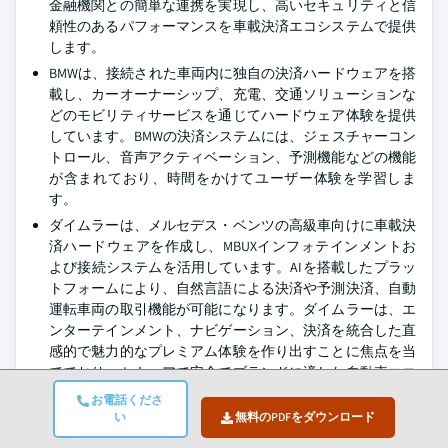
金融機関との簡単な連携を実現し、高いセキュリティと信
頼性のあるパフォーマンスを車載決済エコシステムで提供
します。
BMWは、接続された車両内に独自の決済ハードウェアを搭
載し、カーオーナーシップ、充電、交通ソリューションな
どのモビリティサービスを通じてハードウェア体験を提供
しています。BMWの決済システムには、ジェスチャーコン
トロール、音声アクティベーション、予測機能などの機能
が含まれており、時間をかけてユーザー体験を学習しま
す。
ダイムラーは、メルセデス・ベンツの高級車向けに車載決
済ハードウェアを作成し、MBUXインフォテインメントお
よび接続システムを活用しています。AIを搭載したプラッ
トフォームにより、自然言語による決済や予測決済、自動
運転車両の取引機能が可能になります。ダイムラーは、エ
ンターテインメント、ナビゲーション、決済を統合した直
感的で魅力的なプレミアム体験を作り出すことに焦点を当
てており、セキュアで安全でブランドに適した自動車エコ
システムを提供しています。
お電話くださ
い
無料のPDFをダウンロード
ハーマンは、自動車インフォテインメントと決済ハードウ
ェアの経験を組み合わせ、エンターテインメント、ナビゲ