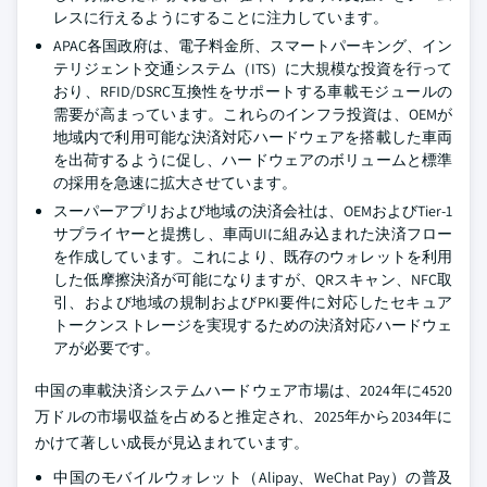
レスに行えるようにすることに注力しています。
APAC各国政府は、電子料金所、スマートパーキング、イン
テリジェント交通システム（ITS）に大規模な投資を行って
おり、RFID/DSRC互換性をサポートする車載モジュールの
需要が高まっています。これらのインフラ投資は、OEMが
地域内で利用可能な決済対応ハードウェアを搭載した車両
を出荷するように促し、ハードウェアのボリュームと標準
の採用を急速に拡大させています。
スーパーアプリおよび地域の決済会社は、OEMおよびTier-1
サプライヤーと提携し、車両UIに組み込まれた決済フロー
を作成しています。これにより、既存のウォレットを利用
した低摩擦決済が可能になりますが、QRスキャン、NFC取
引、および地域の規制およびPKI要件に対応したセキュア
トークンストレージを実現するための決済対応ハードウェ
アが必要です。
中国の車載決済システムハードウェア市場は、2024年に4520
万ドルの市場収益を占めると推定され、2025年から2034年に
かけて著しい成長が見込まれています。
中国のモバイルウォレット（Alipay、WeChat Pay）の普及