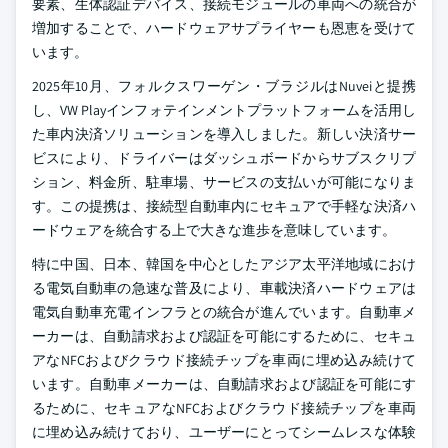
要素、生体認証デバイス、接続モジュールの車両への統合が
増加することで、ハードウェアサプライヤーも恩恵を受けて
います。
2025年10月、フォルクスワーゲン・ブラジルはNuveiと提携
し、VW Playインフォテインメントプラットフォームを活用し
た車内決済ソリューションを導入しました。新しい決済サー
ビスにより、ドライバーはダッシュボードからサブスクリプ
ション、料金所、駐車場、サービスの支払いが可能になりま
す。この提携は、接続型自動車内にセキュアで手軽な決済ハ
ードウェアを統合する上で大きな進歩を意味しています。
特に中国、日本、韓国を中心としたアジア太平洋地域におけ
る電気自動車の急速な普及により、車載決済ハードウェアは
電気自動車充電インフラとの統合が進んでいます。自動車メ
ーカーは、自動請求および認証を可能にするために、セキュ
アなNFCおよびクラウド接続チップを車両に埋め込み続けて
います。自動車メーカーは、自動請求および認証を可能にす
るために、セキュアなNFCおよびクラウド接続チップを車両
に埋め込み続けており、ユーザーにとってシームレスな体験