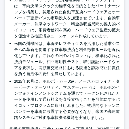
は、車両決済スタックの標準化を目的としたパートナーシ
ップを構築し、認定された自動車互換ハードウェアとオー
バーエア更新パスの市場投入を加速させています。自動車
メーカー、決済ネットワーク、料金徴収当局間の協力的パ
イロットは、消費者信頼を高め、ハードウェア生産の拡大
を促進する検証済みユースケースを作成しています。
米国の州機関は、車両テレマティクスを活用した請求シス
テムの革新を促進する駐車場決済と料金徴収ルールを近代
化しています。これらの州のパイロットは、標準化された
決済モジュール、相互運用性テスト、取引認証ハードウェ
アを要求し、高頻度交通路における調達と詐欺防止に責任
を負う自治体の要件を満たしています。
2025年10月に、ボルボ・カーUSA、ノースカロライナ・タ
ーピーク・オーソリティ、マスターカードは、ボルボのイ
ンフォテインメントシステムを通じてトークン化されたカ
ードを使用して通行料金を直接支払うことを可能にするパ
イロットプログラムに取り組みました。物理的なトランス
ポンダーを車両に設置する必要がなくなり、米国の高速道
路システムに対する車載決済機能を実証しました。
北米の車載決済システムハードウェア市場は、2024年に3億