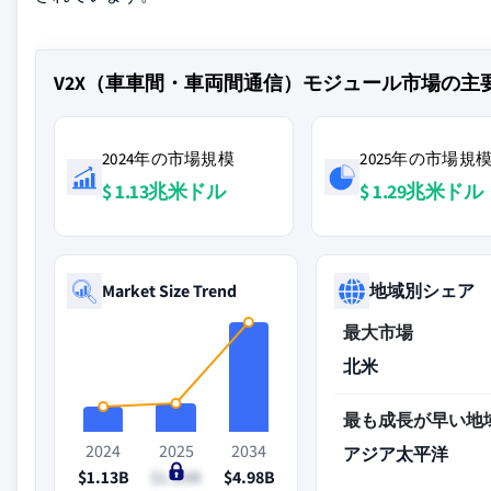
V2X（車車間・車両間通信）モジュール市場の主
2024年の市場規模
2025年の市場規
$ 1.13兆米ドル
$ 1.29兆米ドル
Market Size Trend
地域別シェア
最大市場
北米
最も成長が早い地
2024
2025
2034
アジア太平洋
$1.13B
$1.29B
$4.98B