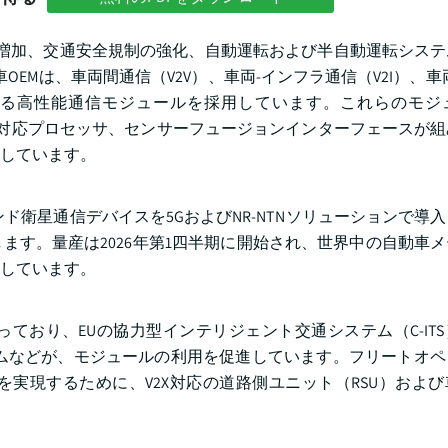
要増加、交通安全規制の強化、自動運転および半自動運転シス
車OEMは、車両間通信（V2V）、車両-インフラ通信（V2I）、車
トする高性能通信モジュールを採用しています。これらのモジ
、AI対応プロセッサ、センサーフュージョンインターフェースが
しています。
ードバンド衛星通信デバイスを5GおよびNR-NTNソリューションで
ます。量産は2026年第1四半期に開始され、世界中の自動車
しています。
ており、EUの協力型インテリジェント交通システム（C-IT
ステムなどが、モジュールの利用を促進しています。フリートオ
実現するために、V2X対応の道路側ユニット（RSU）およ