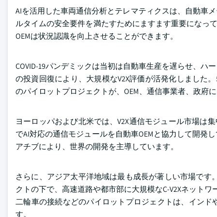
AIを活用した車両通信分析とテレマティクスは、自動車
ルタイムの安全要件を満たすためにますます重要になってい
OEMは状況認識を向上させることができます。
COVID-19パンデミックは当初は自動車生産を遅らせ
の投資回復により、大規模なV2X評価が活発化しました。
のパイロットプロジェクトが、OEM、通信事業者、政府
ヨーロッパおよび北米では、V2X通信モジュール市場は集中してお
でAI対応の通信モジュールを自動車OEMと協力して開
アチブにより、世界の開発を主導しています。
さらに、アジア太平洋地域は最も成長が著しい市場です。
クトの下で、高速道路や都市部に大規模なC-V2Xネット
二輪車の接続などのパイロットプロジェクトは、インド
す。