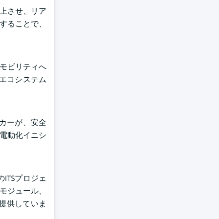
向上させ、リア
合することで、
型モビリティへ
型エコシステム
メーカーが、安全
両電動化イニシ
ITSプロジェ
トモジュール、
提供していま