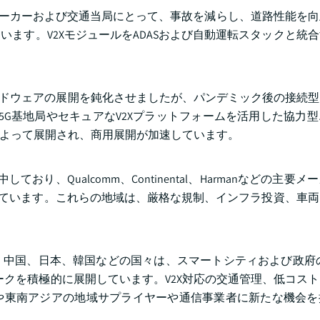
メーカーおよび交通当局にとって、事故を減らし、道路性能を
ます。V2XモジュールをADASおよび自動運転スタックと統
、ハードウェアの展開を鈍化させましたが、パンデミック後の接続
5G基地局やセキュアなV2Xプラットフォームを活用した協力
によって展開され、商用展開が加速しています。
り、Qualcomm、Continental、Harmanなどの主要
発しています。これらの地域は、厳格な規制、インフラ投資、車
中国、日本、韓国などの国々は、スマートシティおよび政府の
ワークを積極的に展開しています。V2X対応の交通管理、低コス
や東南アジアの地域サプライヤーや通信事業者に新たな機会を