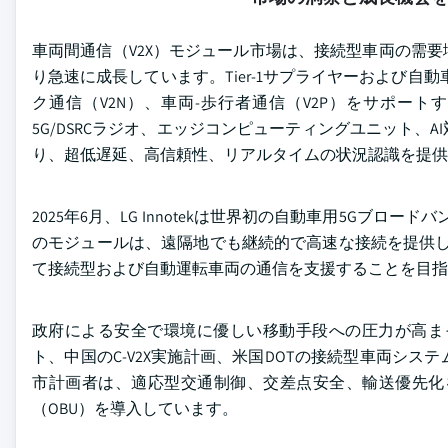
車両間通信（V2X）モジュール市場は、接続型車両の需
り急速に成長しています。Tier-1サプライヤーおよび自動
ク通信（V2N）、車両-歩行者通信（V2P）をサポー
5G/DSRCラジオ、エッジコンピューティングユニット
り、超低遅延、高信頼性、リアルタイムの状況認識を提供
2025年6月、LG Innotekは世界初の自動車用5Gブロ
のモジュールは、遠隔地でも継続的で高速な接続を提供し
て接続型および自動運転車両の通信を支援することを目指
政府による安全で環境に優しい移動手段への圧力が高まっ
ト、中国のC-V2X実施計画、米国DOTの接続型車両シ
市計画者は、適応型交通制御、交差点安全、輸送優先化を
（OBU）を導入しています。