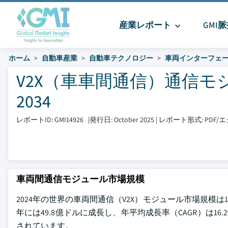
産業レポート
GMI
ホーム
自動車産業
自動車テクノロジー
車両インターフェ
V2X（車車間通信）通信モジ
2034
レポートID: GMI14926
|
発行日: October 2025
|
レポート形式: PDF
車両間通信モジュール市場規模
2024年の世界の車両間通信（V2X）モジュール市場規模は11
年には49.8億ドルに成長し、年平均成長率（CAGR）は16.2%にな
されています。