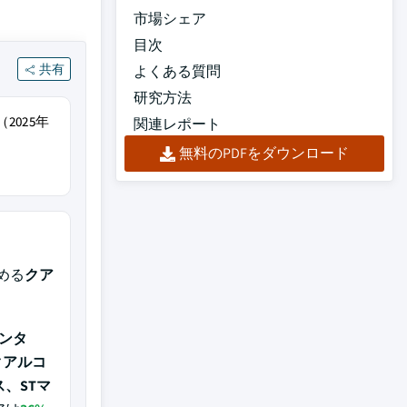
市場シェア
目次
共有
よくある質問
研究方法
2025年
関連レポート
無料のPDFをダウンロード
める
クア
ンタ
クアルコ
、STマ