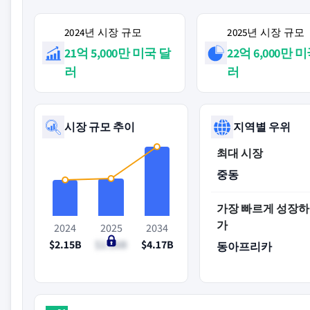
2024년 시장 규모
2025년 시장 규모
21억 5,000만 미국 달
22억 6,000만 
러
러
시장 규모 추이
지역별 우위
최대 시장
중동
가장 빠르게 성장하
가
2024
2025
2034
$2.15B
$2.26B
$4.17B
동아프리카