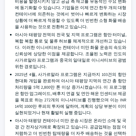
비용을 발생시키지 않고 공급 측 재고를 유동적인 수요 변화
에 동기화할 수 있습니다. 기업들은 이제 연간 한두 개의 대형
컨테이너에 의존하는 것에서 벗어나 빠르게 변화하는 시장
상황에 더 빠르게 적응할 수 있도록 더 빈번한 소형 화물 배송
을 사용하는 것으로 전환하고 있습니다.
아시아 태평양 전역의 전국 및 지역 프로그램은 항만 터미널,
복합 복합 통로 및 물류 허브를 체계적으로 개선하고 있습니
다. 이러한 이니셔티브는 컨테이너 미만 화물 운송의 속도와
신뢰성에 상당한 이점을 제공합니다. 조율된 노력은 인도의
사가르말라 프로그램과 중국의 일대일로 이니셔티브의 광범
위한 경로입니다.
2025년 4월, 사가르말라 프로그램은 지금까지 103건의 항만
현대화 개입을 완료하여 아시아 태평양 지역의 연간 총 항만
처리량을 5억 2,800만 톤 이상 증가시켰습니다. 이 프로그램
은 항만 업그레이드, 배후지 연결 및 연안 해운 인센티브 제공
을 목표로 하는 272개의 이니셔티브를 진행했으며 이는 INR
14억 1000만 루피의 투자에 달하며, 계획의 상당 부분이 이미
실현되었거나 현재 활발히 실행 중입니다.
아시아 태평양 컨테이너 미만 운송 시장은 온라인 소매 및 국
경 간 전자상거래로 확장되고 있습니다. 공급업체는 점점 더
저렴하고 더 빈번한 탑재량을 더 자주 배송하는 것을 선택하