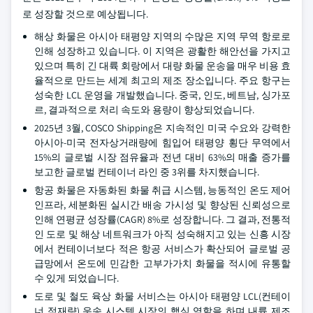
로 성장할 것으로 예상됩니다.
해상 화물은 아시아 태평양 지역의 수많은 지역 무역 항로로
인해 성장하고 있습니다. 이 지역은 광활한 해안선을 가지고
있으며 특히 긴 대륙 회랑에서 대량 화물 운송을 매우 비용 효
율적으로 만드는 세계 최고의 제조 장소입니다. 주요 항구는
성숙한 LCL 운영을 개발했습니다. 중국, 인도, 베트남, 싱가포
르, 결과적으로 처리 속도와 용량이 향상되었습니다.
2025년 3월, COSCO Shipping은 지속적인 미국 수요와 강력한
아시아-미국 전자상거래량에 힘입어 태평양 횡단 무역에서
15%의 글로벌 시장 점유율과 전년 대비 63%의 매출 증가를
보고한 글로벌 컨테이너 라인 중 3위를 차지했습니다.
항공 화물은 자동화된 화물 취급 시스템, 능동적인 온도 제어
인프라, 세분화된 실시간 배송 가시성 및 향상된 신뢰성으로
인해 연평균 성장률(CAGR) 8%로 성장합니다. 그 결과, 전통적
인 도로 및 해상 네트워크가 아직 성숙해지고 있는 신흥 시장
에서 컨테이너보다 적은 항공 서비스가 확산되어 글로벌 공
급망에서 온도에 민감한 고부가가치 화물을 적시에 유통할
수 있게 되었습니다.
도로 및 철도 육상 화물 서비스는 아시아 태평양 LCL(컨테이
너 적재량) 운송 시스템 시장의 핵심 역할을 하며 내륙 제조