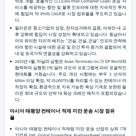
역로 개발, 효율적인 LCL(Less-than-Container Load) 운송 서
비스를 제공하는 항만 및 물류 인프라에 대한 지속적인 투자
에 힘입어 약 8%의 CAGR로 시장 점유율을 주도하고 있습니
다.
필리핀은 중소기업의 성장, 전자상거래의 급증, 아세안 내 교
류 강화에 힘입어 시장 성장이 확대되고 있습니다. 동남아시
아의 유리한 지리적 배치는 "건설, 건설, 건설" 인프라 전략에
따라 항만 시설에 대한 공공 및 민간 투자 증가와 결합되어 국
내 및 초국가적 연결성을 강화하고 있습니다.
2025년 5월, 마닐라 남항은 Asian Terminals Inc.가 DP World와
협력하여 실행한 1억 달러 규모의 프로그램에 따라 포괄적인
현대화를 거쳤습니다. 주요 개선 사항에는 부두 3 선석의
600m 이상 확장, 약 20,000TEU를 처리할 수 있는 컨테이너 야
적장의 확장, 환경적으로 지속 가능한 육상 기계로 보완된 필
리핀 최대 규모의 선박 대 육상 크레인 배치가 포함되었습니
다.
아시아 태평양 컨테이너 적재 미만 운송 시장 점유
율
아시아 태평양 컨테이너 적재량 미만 운송 산업의 상위 7개
기업은 DHL Global Forwarding, Kuehne+Nagel International,