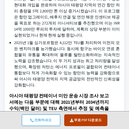
현대화 개입을 완료하여 아시아 태평양 지역의 연간 항만 처
리 총량을 5억 2,800만 톤 이상 증가시켰습니다. 이 프로그램
은 항만 업그레이드, 배후지 연결 및 연안 해운 인센티브 제공
을 목표로 하는 272개의 이니셔티브를 추진했으며 이는 INR
14억 1000만 루피의 투자에 달하며, 계획의 상당 부분이 이미
실현되었거나 현재 현재 실행 중입니다.
2025년 1월 싱가포르항은 4,112만 TEU를 처리하여 이전의 모
든 벤치마크를 능가했습니다. 동시에 항구는 바이오 연료 혼
합물의 유통을 확대하여 물류를 탈탄소화하려는 지속적인
노력을 강조했습니다. 이 두 가지 성과는 최고 처리량을 달성
했으며, 확장된 저탄소 에너지 프로필이 결합되어 컨테이너
통합보다 적게 가속화할 수 있는 항만의 능력을 강화함으로
써 아시아 태평양 전역의 지역 공급망의 전반적인 신뢰성을
강화합니다.
아시아 태평양 컨테이너 미만 운송 시장 조사 보고
서에는 다음 부문에 대해 2021년부터 2034년까지
수익(백만 달러) 및 TEU 측면에서 추정 및 예측을
통해 업계에 대한 심층적인 내용이 포함되어 있습
전화하세요
무료 PDF 다운로드
니다.