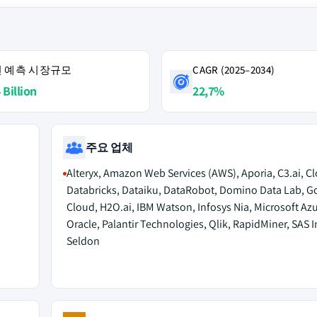
4년 예측 시장규모
CAGR (2025–2034)
 Billion
22,7%
주요 업체
Alteryx, Amazon Web Services (AWS), Aporia, C3.ai, C
Databricks, Dataiku, DataRobot, Domino Data Lab, G
Cloud, H2O.ai, IBM Watson, Infosys Nia, Microsoft Azu
Oracle, Palantir Technologies, Qlik, RapidMiner, SAS In
Seldon