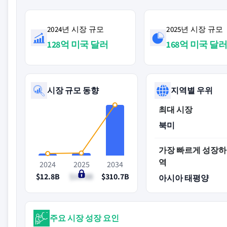
2024년 시장 규모
2025년 시장 규모
128억 미국 달러
168억 미국 달
시장 규모 동향
지역별 우위
최대 시장
북미
가장 빠르게 성장하
역
2024
2025
2034
$12.8B
$16.8B
$310.7B
아시아 태평양
주요 시장 성장 요인