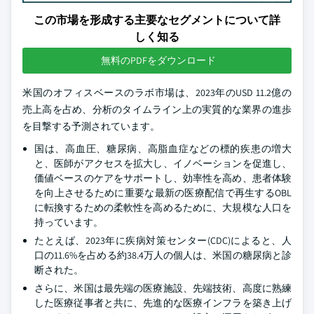
この市場を形成する主要なセグメントについて詳
しく知る
無料のPDFをダウンロード
米国のオフィスベースのラボ市場は、2023年のUSD 11.2億の
売上高を占め、分析のタイムライン上の実質的な業界の進歩
を目撃する予測されています。
国は、高血圧、糖尿病、高脂血症などの標的疾患の増大
と、医師がアクセスを拡大し、イノベーションを促進し、
価値ベースのケアをサポートし、効率性を高め、患者体験
を向上させるために重要な最新の医療配信で再生するOBL
に転換するための柔軟性を高めるために、大規模な人口を
持っています。
たとえば、2023年に疾病対策センター(CDC)によると、人
口の11.6%を占める約38.4万人の個人は、米国の糖尿病と診
断された。
さらに、米国は最先端の医療施設、先端技術、高度に熟練
した医療従事者と共に、先進的な医療インフラを築き上げ