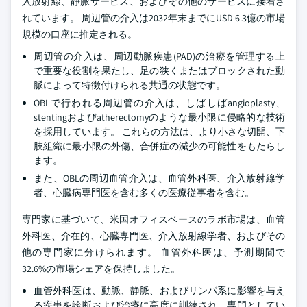
入放射線、静脈サービス、およびその他のサービスに接着さ
れています。 周辺管の介入は2032年末までにUSD 6.3億の市場
規模の口座に推定される。
周辺管の介入は、周辺動脈疾患(PAD)の治療を管理する上
で重要な役割を果たし、足の狭くまたはブロックされた動
脈によって特徴付けられる共通の状態です。
OBLで行われる周辺管の介入は、しばしばangioplasty、
stentingおよびatherectomyのような最小限に侵略的な技術
を採用しています。 これらの方法は、より小さな切開、下
肢組織に最小限の外傷、合併症の減少の可能性をもたらし
ます。
また、OBLの周辺血管介入は、血管外科医、介入放射線学
者、心臓病専門医を含む多くの医療従事者を含む。
専門家に基づいて、米国オフィスベースのラボ市場は、血管
外科医、介在的、心臓専門医、介入放射線学者、およびその
他の専門家に分けられます。 血管外科医は、予測期間で
32.6%の市場シェアを保持しました。
血管外科医は、動脈、静脈、およびリンパ系に影響を与え
る疾患を診断および治療に高度に訓練され、専門としてい