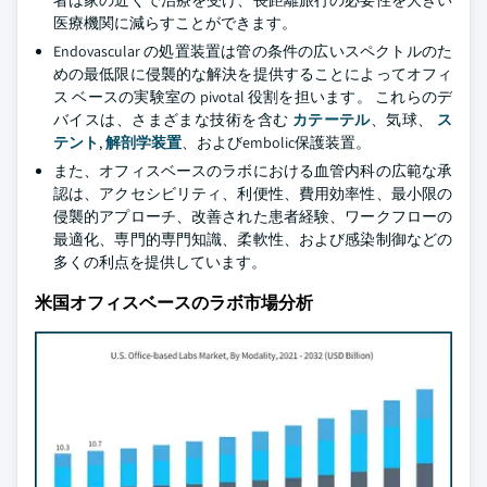
者は家の近くで治療を受け、長距離旅行の必要性を大きい
医療機関に減らすことができます。
Endovascular の処置装置は管の条件の広いスペクトルのた
めの最低限に侵襲的な解決を提供することによってオフィ
ス ベースの実験室の pivotal 役割を担います。 これらのデ
バイスは、さまざまな技術を含む
カテーテル
、気球、
ス
テント
,
解剖学装置
、およびembolic保護装置。
また、オフィスベースのラボにおける血管内科の広範な承
認は、アクセシビリティ、利便性、費用効率性、最小限の
侵襲的アプローチ、改善された患者経験、ワークフローの
最適化、専門的専門知識、柔軟性、および感染制御などの
多くの利点を提供しています。
米国オフィスベースのラボ市場分析