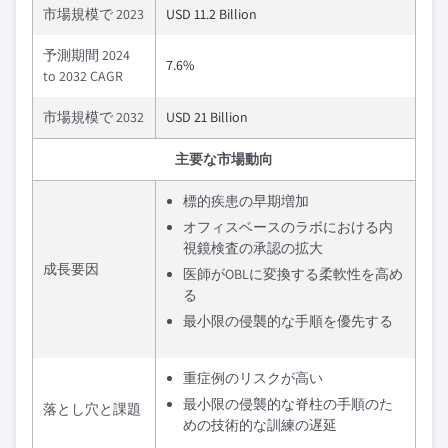
市場規模で 2023
USD 11.2 Billion
予測期間 2024
7.6%
to 2032 CAGR
市場規模で 2032
USD 21 Billion
主要な市場動向
標的疾患の早期増加
オフィスベースのラボにおける内
視鏡検査の承認の拡大
成長要因
医師がOBLに変換する柔軟性を高め
る
最小限の侵襲的な手順を優先する
重症例のリスクが高い
最小限の侵襲的な脊柱の手順のた
落とし穴と課題
めの技術的な訓練の遅延