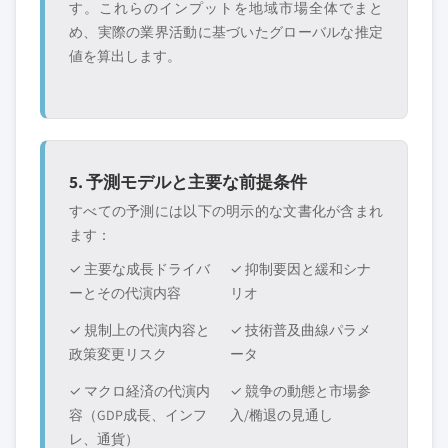
す。これらのインプットを地域市場全体でまと
め、実際の業界活動に基づいたグローバルな推定
値を算出します。
5. 予測モデルと主要な前提条件
すべての予測には以下の明示的な文書化が含まれ
ます：
✓ 主要な成長ドライバ
✓ 抑制要因と緩和シナ
ーとその代演内容
リオ
✓ 規制上の代演内容と
✓ 技術普及曲線パラメ
政策変更リスク
ータ
✓ マクロ経済の代演内
✓ 競争の動態と市場参
容（GDP成長、インフ
入/椭退の見通し
レ、通貨）