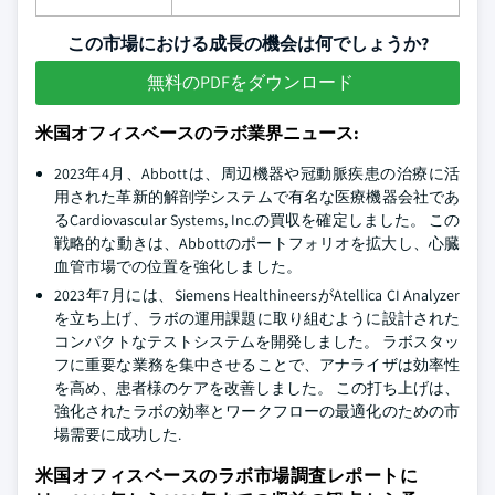
この市場における成長の機会は何でしょうか?
無料のPDFをダウンロード
米国オフィスベースのラボ業界ニュース:
2023年4月、Abbottは、周辺機器や冠動脈疾患の治療に活
用された革新的解剖学システムで有名な医療機器会社であ
るCardiovascular Systems, Inc.の買収を確定しました。 この
戦略的な動きは、Abbottのポートフォリオを拡大し、心臓
血管市場での位置を強化しました。
2023年7月には、Siemens HealthineersがAtellica CI Analyzer
を立ち上げ、ラボの運用課題に取り組むように設計された
コンパクトなテストシステムを開発しました。 ラボスタッ
フに重要な業務を集中させることで、アナライザは効率性
を高め、患者様のケアを改善しました。 この打ち上げは、
強化されたラボの効率とワークフローの最適化のための市
場需要に成功した.
米国オフィスベースのラボ市場調査レポートに