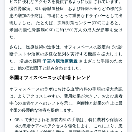
ビスに便利なアクセスを提供するように設計されています。
慢性腎臓病、深い静脈血栓症、および静脈不全などの標的疾
患の増加の予防は、市場にとって重要なドライバーとして出
現しました。 たとえば、疾病対策センター(CDC)によると、
米国の慢性腎臓病(CKD)に約3,500万人の成人が影響を受け
た。
さらに、医療技術の進歩は、オフィスベースの設定内での診
断テストや治療の多様な配列を実行する機能を拡大しまし
た。 増加の採用
子宮内膜治療装置
さまざまな手順のため
に、他の貢献因子と組み合わせました。
米国オフィスベースラボ市場 トレンド
オフィスベースのラボにおける血管内科の手順の増大承認
は、よりアクセスしやすい、費用効果が大きい、および患者
中心の血管ケアへのシフトを示し、利便性と結果の向上に最
小限の侵襲的な治療を提供します。
OBLs で実行される血管内科の手順は、特に農村や保護区
域の患者ケアへのアクセスを強化します。 これにより、患