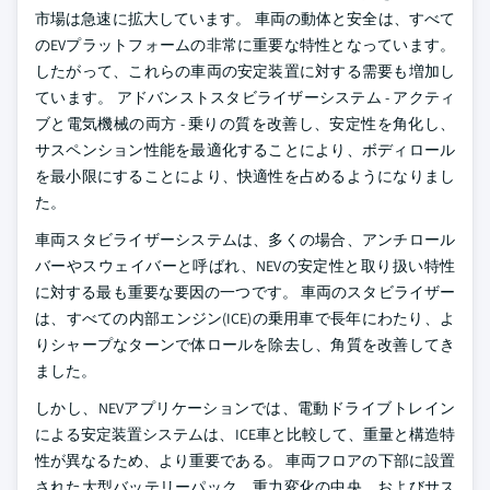
市場は急速に拡大しています。 車両の動体と安全は、すべて
のEVプラットフォームの非常に重要な特性となっています。
したがって、これらの車両の安定装置に対する需要も増加し
ています。 アドバンストスタビライザーシステム - アクティ
ブと電気機械の両方 - 乗りの質を改善し、安定性を角化し、
サスペンション性能を最適化することにより、ボディロール
を最小限にすることにより、快適性を占めるようになりまし
た。
車両スタビライザーシステムは、多くの場合、アンチロール
バーやスウェイバーと呼ばれ、NEVの安定性と取り扱い特性
に対する最も重要な要因の一つです。 車両のスタビライザー
は、すべての内部エンジン(ICE)の乗用車で長年にわたり、よ
りシャープなターンで体ロールを除去し、角質を改善してき
ました。
しかし、NEVアプリケーションでは、電動ドライブトレイン
による安定装置システムは、ICE車と比較して、重量と構造特
性が異なるため、より重要である。 車両フロアの下部に設置
された大型バッテリーパック、重力変化の中央、およびサス