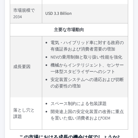
市場規模で
USD 3.3 Billion
2034
主要な市場動向
電気・ハイブリッド車に対する政府の
有価証券および消費者需要の増加
NEVの乗用制御と取り扱い性能を強化
機械からインテリジェント、センサー
成長要因
一体型スタビライザーへのシフト
安定装置システムへの適応および切断
の必要性の増加
スペース制約による包装課題
落とし穴と
開発途上国の安定化装置の改善に重点
課題
を置いた低い消費者およびOEM
この市場における成長の機会は何でしょうか?