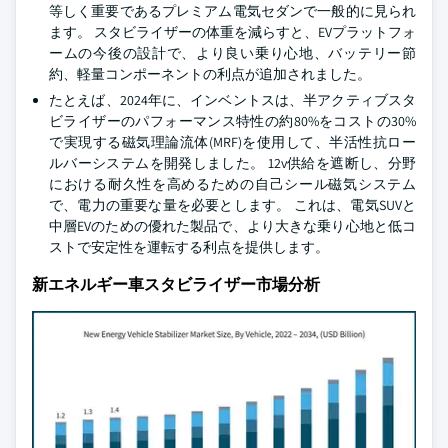
等しく重要であるプレミアム電気セダンで一般的に見られ
ます。 スタビライザーの体重を減らすと、EVプラットフォ
ームの今後の設計で、より良い乗り心地、バッテリー節
約、軽量コンポーネントの利点が追加されました。
たとえば、2024年に、インベントスは、半アクティブスタ
ビライザーのパフォーマンス特性の約80%をコストの30%
で実現する磁気理論流体(MRF)を使用して、半活性抗ロー
ルバーシステムを開発しました。 12v供給を遮断し、分野
における耐久性を高めるための自己シール磁気システム
で、電力の重要な量を必要とします。 これは、電気SUVと
中層EVのための優れた製品で、より大きな乗り心地と低コ
ストで安定性を運転する利点を提供します。
新エネルギー車スタビライザー市場分析