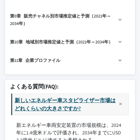
7.2 油圧式スタビライザーシステム
2.5 将来展望と戦略的提言
3.1.6 ディスラプター
4.5 主要な動向
7.3 電気機械式スタビライザーシステム
8.1 主要トレンド
3.2 影響を与える要因
第9章 販売チャネル別市場推定値と予測（2021年～
4.5.1 合併・買収
7.4 電子制御式スタビライザーバー
8.1.1 乗用車
2034年）
3.2.1 成長ドライバー
4.5.2 パートナーシップと提携
7.5 従来の機械式システム
8.1.2 セダン
3.2.1.1 電気自動車およびハイブリッド車
4.5.3 新製品発売
9.1 主要トレンド
8.1.3 ハッチバック
に対する政府の義務と消費者需要の増加
第10章 地域別市場推定値と予測（2021年～2034年）
4.5.4 拡大計画と資金調達
9.2 OEM
8.1.4 SUV
3.2.1.2 NEVにおける乗り心地制御とハン
9.3 アフターマーケット
8.1.5 MUV
10.1 北米
ドリング性能の向上に対する需要
第11章 企業プロファイル
8.2 商用車
10.1.1 米国
3.2.1.3 機械式から知能化・センサー統合
8.2.1 軽商用車
10.1.2 カナダ
11.1 AAM
型スタビライザーへの移行
8.2.2 中型商用車
10.2 欧州
11.2 ADDCO
3.2.1.4 適応型および切り離し可能なスタ
よくある質問(FAQ):
8.2.3 重商用車
ビライザーシステムの必要性の増加
10.2.1 英国
11.3 Chuo Spring
3.2.2 業界の落とし穴と課題
10.2.2 ドイツ
新しいエネルギー車スタビライザー市場は
11.4 DAEWON
3.2.2.1 特に電気機械式およびアクティブ
10.2.3 フランス
どれくらいの大きさですか?
11.5 Dongfeng
システム
10.2.4 イタリア
11.6 JAMNA AUTO INDUSTRIES LIMITED
3.2.2.2 スペース制約によるパッケージン
新エネルギー車両安定装置の市場規模は、2024
10.2.5 スペイン
11.7 Sogefi Group
グの課題
年に1.4億米ドルで評価され、2034年までにUSD
10.2.6 ウクライナ
11.8 Kongsberg Automotive
3.2.3 市場機会