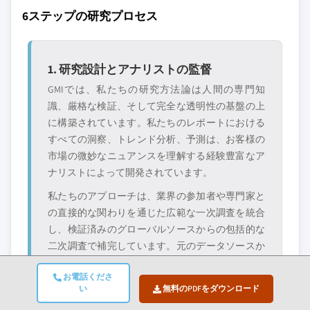
10.5.2 サウジアラビア
3.8.4 ラテンアメリカ
はありません。
6ステップの研究プロセス
10.5.3 UAE
3.8.5 中東・アフリカ
3.9 生産統計
当社の市場収益計算は、個別にプロファイル
1. 研究設計とアナリストの監督
されていないメーカー、販売業者、専門業者
3.9.1 生産拠点
を含む全地域の全プレイヤーを考慮したボト
3.9.2 消費拠点
GMIでは、私たちの研究方法論は人間の専門知
ムアップ手法を採用しています。プロファイ
識、厳格な検証、そして完全な透明性の基盤の上
3.9.3 輸出入
ルセクションは戦略的に重要なプレイヤーに
に構築されています。私たちのレポートにおける
3.10 コスト内訳分析
焦点を当てており、市場規模の範囲を定義す
すべての洞察、トレンド分析、予測は、お客様の
3.11 持続可能性分析
るものではありません。
市場の微妙なニュアンスを理解する経験豊富なア
3.11.1 持続可能な取り組み
競合環境には以下も含まれる可能性があります
ナリストによって開発されています。
3.11.2 廃棄物削減戦略
グローバルトップ
市場アクセスを支
私たちのアプローチは、業界の参加者や専門家と
3.11.3 生産におけるエネルギー効率
層に属さない地
配する販売代理店
の直接的な関わりを通じた広範な一次調査を統合
域・国内限定のリ
やチャネルパート
3.11.4 環境に優しい取り組み
し、検証済みのグローバルソースからの包括的な
ーダー企業
ナー
3.11.5 カーボンフットプリントの考慮事項
二次調査で補完しています。元のデータソースか
ら最終的な洞察までの完全なトレーサビリティを
新興の破壊的企
特定の用途やエン
お電話くださ
維持しながら、信頼性の高い予測を提供するため
業、スタートアッ
ドユースに特化し
い
無料のPDFをダウンロード
プ、または隣接業
たニッチプレイヤ
に定量化された影響分析を適用しています。
界からの参入者
ー