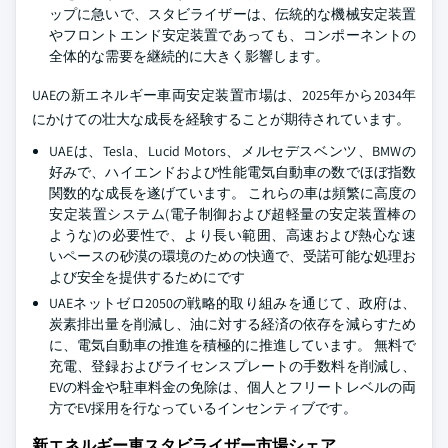
ップに急いで、スタビライザーは、伝統的な機械安定装置
やフロントエンド安定装置であっても、コンポーネントの
全体的な需要を継続的に大きく影響します。
UAEの新エネルギー車両安定装置市場は、2025年から2034年
にかけての壮大な成長を経験することが期待されています。
UAEは、Tesla、Lucid Motors、メルセデスベンツ、BMWの
好みで、ハイエンドおよび性能電気自動車の数でほぼ指数
関数的な成長を遂げています。 これらの車は頻繁に高度の
安定装置システム(電子制御および超軽量の安定装置棒の
ような)の必要性で、より長い範囲、高速および熱心な速
いペースの砂漠の環境のための快適で、受諾可能な処理お
よび安全を提供するためにです
UAEネットゼロ2050の戦略的取り組みを通じて、政府は、
炭素排出量を削減し、油に対する経済の依存を減らすため
に、電気自動車の推進を積極的に推進しています。 無料で
充電、登録およびライセンスプレートの手数料を削減し、
EVの料金や駐車料金の免除は、個人とフリートレベルの両
方でEV採用を行なっているインセンティブです。
新エネルギー車スタビライザー市場シェア