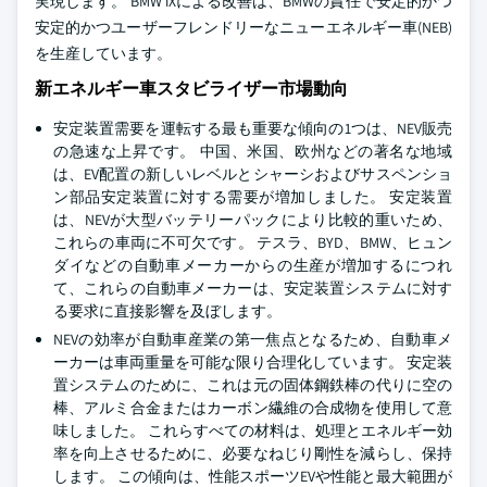
実現します。 BMW iXによる改善は、BMWの責任で安定的かつ
安定的かつユーザーフレンドリーなニューエネルギー車(NEB)
を生産しています。
新エネルギー車スタビライザー市場動向
安定装置需要を運転する最も重要な傾向の1つは、NEV販売
の急速な上昇です。 中国、米国、欧州などの著名な地域
は、EV配置の新しいレベルとシャーシおよびサスペンショ
ン部品安定装置に対する需要が増加しました。 安定装置
は、NEVが大型バッテリーパックにより比較的重いため、
これらの車両に不可欠です。 テスラ、BYD、BMW、ヒュン
ダイなどの自動車メーカーからの生産が増加するにつれ
て、これらの自動車メーカーは、安定装置システムに対す
る要求に直接影響を及ぼします。
NEVの効率が自動車産業の第一焦点となるため、自動車メ
ーカーは車両重量を可能な限り合理化しています。 安定装
置システムのために、これは元の固体鋼鉄棒の代りに空の
棒、アルミ合金またはカーボン繊維の合成物を使用して意
味しました。 これらすべての材料は、処理とエネルギー効
率を向上させるために、必要なねじり剛性を減らし、保持
します。 この傾向は、性能スポーツEVや性能と最大範囲が