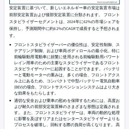
安定装置に基づいて、新しいエネルギー車の安定装置市場は
前部安定装置および後部安定装置に分類されます。 フロント
スタビライザーセグメントは、2024年に62%の市場シェアを
保持し、予測期間中に約8.2%のCAGRで成長すると予想されま
す。
フロントスタビライザーバーの優位性は、安定性制御、ス
テアリング制御、および車両ボディロールの最小化、特に
前輪駆動用電動車に頻繁に使用される前輪駆動用パワート
レイン用車のための主要なスタビライザーであるフロント
スタビライザーバーに起因することができます。 バッテリ
ーと電動モーターの重みは、多くの場合、フロントアクス
ル上にあるため、コンパクトで中型バッテリー電気自動車
(BEV)の場合、フロントサスペンションシステムはより大き
な効果をもたらします。
適切な安全および乗車の慰めを保障するためには、高度お
よび耐久の前部安定装置棒のさまざまな形態は定義されま
す。 また、フロントスタビライザーは、車両の動的な処理
に影響を及ぼすリアまたはセンタースタビライザーよりも
プロセスを破壊し、回転する際の負荷が高くなります。 高