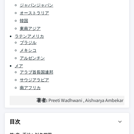
ジャパンジャパン
オーストラリア
韓国
東南アジア
ラテンアメリカ
ブラジル
メキシコ
アルゼンチン
メア
アラブ首長国連邦
サウジアラビア
南アフリカ
著者:
Preeti Wadhwani , Aishvarya Ambekar
目次