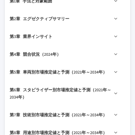
第1章 手法と対象範囲
1.1 調査設計
第2章 エグゼクティブサマリー
1.1.1 調査アプローチ
1.1.2 データ収集方法
2.1 業界概要（2021年～2034年）
第3章 業界インサイト
1.2 基本推定値と計算
2.2 主要市場トレンド
1.2.1 基準年の計算
2.2.1 地域別
3.1 業界エコシステム分析
第4章 競合状況（2024年）
1.2.2 市場推定のための主要トレンド
2.2.2 車両別
3.1.1 サプライヤーの状況
1.3 予測モデル
2.2.3 スタビライザー別
3.1.1.1 原材料サプライヤー
4.1 はじめに
第5章 車両別市場推定値と予測（2021年～2034年）
1.4 一次調査と検証
2.2.4 技術別
3.1.1.2 コンポーネントメーカー
4.2 企業の市場シェア分析
1.4.1 一次ソース
2.2.5 用途別
3.1.1.3 技術プロバイダー
4.2.1 北米
5.1 主要トレンド
1.4.2 データマイニングソース
第6章 スタビライザー別市場推定値と予測（2021年～
2.2.6 販売チャネル別
3.1.1.4 アフターマーケットサプライヤー
4.2.2 欧州
5.2 バッテリー式電気自動車（BEV）
2034年）
1.5 市場の対象範囲と定義
2.3 TAM分析（2025年～2034年）
3.1.1.5 システムインテグレーター
4.2.3 アジア太平洋
5.3 プラグインハイブリッド車（PHEV）
2.4 CXOの視点：戦略的必須事項
3.1.2 コスト構造
4.2.4 ラテンアメリカ
6.1 主要トレンド
5.4 ハイブリッド車（HEV）
第7章 技術別市場推定値と予測（2021年～2034年）
2.4.1 業界幹部にとっての重要な意思決定ポイン
3.1.3 利益率
4.2.5 中東・アフリカ
6.2 フロントスタビライザー
5.5 燃料電池車（FCEV）
ト
3.1.4 各段階における付加価値
4.3 競争ポジショニングマトリックス
6.3 リアスタビライザー
7.1 主要トレンド
2.4.2 市場プレーヤーにとっての重要な成功要因
第8章 用途別市場推定値と予測（2021年～2034年）
3.1.5 サプライチェーンに影響を与える要因
4.4 戦略的展望マトリックス