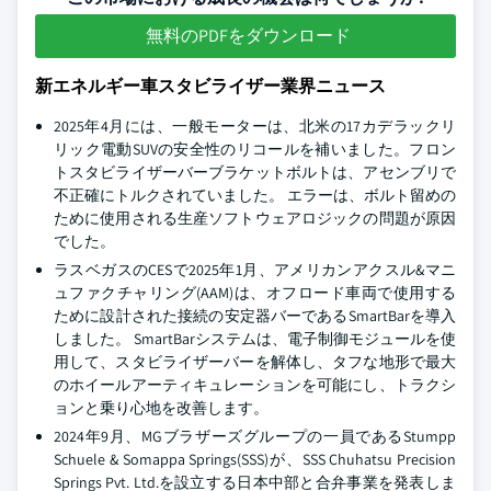
無料のPDFをダウンロード
新エネルギー車スタビライザー業界ニュース
2025年4月には、一般モーターは、北米の17カデラックリ
リック電動SUVの安全性のリコールを補いました。フロン
トスタビライザーバーブラケットボルトは、アセンブリで
不正確にトルクされていました。 エラーは、ボルト留めの
ために使用される生産ソフトウェアロジックの問題が原因
でした。
ラスベガスのCESで2025年1月、アメリカンアクスル&マニ
ュファクチャリング(AAM)は、オフロード車両で使用する
ために設計された接続の安定器バーであるSmartBarを導入
しました。 SmartBarシステムは、電子制御モジュールを使
用して、スタビライザーバーを解体し、タフな地形で最大
のホイールアーティキュレーションを可能にし、トラクシ
ョンと乗り心地を改善します。
2024年9月、MGブラザーズグループの一員であるStumpp
Schuele & Somappa Springs(SSS)が、SSS Chuhatsu Precision
Springs Pvt. Ltd.を設立する日本中部と合弁事業を発表しま