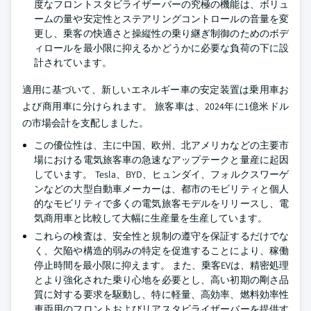
度なフロントスタビライザーバーの究極の機能は、ボリュ
ームの量や安定性とステアリングコントロールの音量を変
更し、乗客の快適さと操縦性の乗り継ぎ制御のためのボデ
ィロールを最小限に抑えるかどうかに必要な負荷の下に設
計されています。
適用に基づいて、新しいエネルギー車の安定装置は乗用車お
よび商用車に分けられます。 旅客車は、2024年に1億米ドル
の市場会計を支配しました。
この優位性は、主に中国、欧州、北アメリカなどの主要市
場における電気旅客車の急速なアップテークと量産に起因
しています。 Tesla、BYD、ヒュンダイ、フォルクスワーゲ
ンなどの大型自動車メーカーは、都市のモビリティと個人
的なモビリティで多くの電気旅客モデルをリリースし、電
気商用車と比較して大幅に生産量を生産しています。
これらの検査は、安全性と規制の遵守を保証するだけでな
く、欠陥や構造的弱みの特定を促進することにより、稼働
停止時間を最小限に抑えます。 また、乗客EVは、精密処理
とより強化された乗り心地を必要とし、高い初期の剛さ品
質に対する要求を駆動し、特に軽量、高効率、燃料効率性
車両用のフロントおよびリアスタビライザーバーを提供す