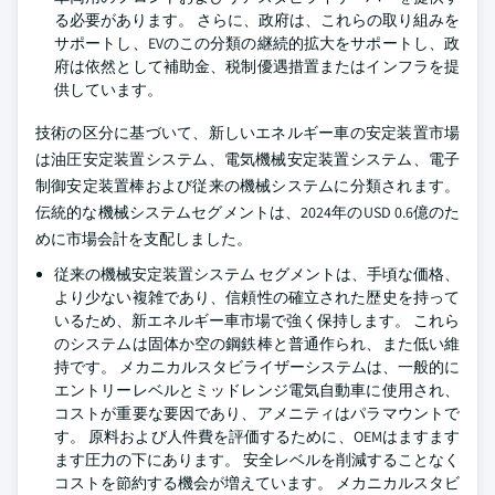
る必要があります。 さらに、政府は、これらの取り組みを
サポートし、EVのこの分類の継続的拡大をサポートし、政
府は依然として補助金、税制優遇措置またはインフラを提
供しています。
技術の区分に基づいて、新しいエネルギー車の安定装置市場
は油圧安定装置システム、電気機械安定装置システム、電子
制御安定装置棒および従来の機械システムに分類されます。
伝統的な機械システムセグメントは、2024年のUSD 0.6億のた
めに市場会計を支配しました。
従来の機械安定装置システム セグメントは、手頃な価格、
より少ない複雑であり、信頼性の確立された歴史を持って
いるため、新エネルギー車市場で強く保持します。 これら
のシステムは固体か空の鋼鉄棒と普通作られ、また低い維
持です。 メカニカルスタビライザーシステムは、一般的に
エントリーレベルとミッドレンジ電気自動車に使用され、
コストが重要な要因であり、アメニティはパラマウントで
す。 原料および人件費を評価するために、OEMはますます
ます圧力の下にあります。 安全レベルを削減することなく
コストを節約する機会が増えています。 メカニカルスタビ