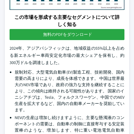
この市場を形成する主要なセグメントについて詳
しく知る
無料のPDFをダウンロード
2024年、アジアパシフィックは、地域収益の55%以上を占め
る新エネルギー車両安定化市場の最大シェアを保有し、約
300万ドルを調達しました。
規制対応、大型電気自動車(EV)製造工程、技術開発、国内
需要の高まりにより、成長を体感できます。 中国は世界最
大のNEV市場であり、政府の強力な支持を継続することに
より、この傾向は維持される可能性があります。 国家のイ
ニシアチブは、Tesla、フォルクスワーゲン、中国でのNEV
生産を拡大するなど、国内の自動車メーカーを奨励してい
ます。
NEVの生産は増加し続けますように、主要な懸濁液のコン
ポーネントの需要は、自動車の制御に直接寄与する安定装
置棒のような、増加します、特に重い電池電気自動車