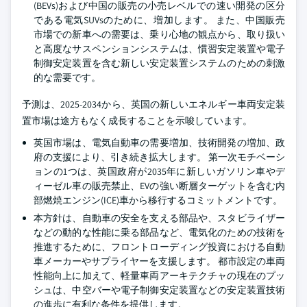
(BEVs)および中国の販売の小売レベルでの速い開発の区分
である電気SUVsのために、増加します。 また、中国販売
市場での新車への需要は、乗り心地の観点から、取り扱い
と高度なサスペンションシステムは、慣習安定装置や電子
制御安定装置を含む新しい安定装置システムのための刺激
的な需要です。
予測は、2025-2034から、英国の新しいエネルギー車両安定装
置市場は途方もなく成長することを示唆しています。
英国市場は、電気自動車の需要増加、技術開発の増加、政
府の支援により、引き続き拡大します。 第一次モチベーシ
ョンの1つは、英国政府が2035年に新しいガソリン車やデ
ィーゼル車の販売禁止、EVの強い断層ターゲットを含む内
部燃焼エンジン(ICE)車から移行するコミットメントです。
本方針は、自動車の安全を支える部品や、スタビライザー
などの動的な性能に乗る部品など、電気化のための技術を
推進するために、フロントローディング投資における自動
車メーカーやサプライヤーを支援します。 都市設定の車両
性能向上に加えて、軽量車両アーキテクチャの現在のプッ
シュは、中空バーや電子制御安定装置などの安定装置技術
の進歩に有利な条件を提供します。