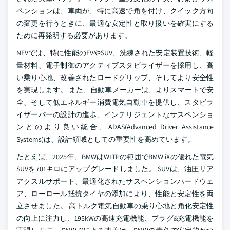
ペンションは、車両が、特に高速で角を付け、クイック方向
の変更を行うときに、最適な安定性と取り扱いを確実にする
ために再発明する必要があります。
NEVでは、特に性能のEVやSUV、洗練された安定装置技術、軽
量材料、電子制御のアクティブスタビライザーを採用し、高
い乗り心地、改善されたロードグリップ、そしてより安全性
を実現します。 また、自動車メーカーは、よりスマートで安
全、そして低エネルギー消費電気自動車を提供し、スタビラ
イザーバーの設計の進歩、インテリジェントなサスペンショ
ンとのより良い統合、ADAS(Advanced Driver Assistance
Systems)は、設計領域としての重要性を高めています。
たとえば、2025年、BMWはWLTPの範囲でBMW iXの優れた電気
SUVを701キロにアップグレードしました。 SUVは、油圧リア
アクスルサポート、最適化されたサスペンションハードウェ
ア、ローロール抵抗タイヤの添加により、性能と安定性を両
立させました。 高トルク電気自動車の乗り心地と角化安定性
の向上に注力し、195kWの高速充電機能、プラグ&充電機能を