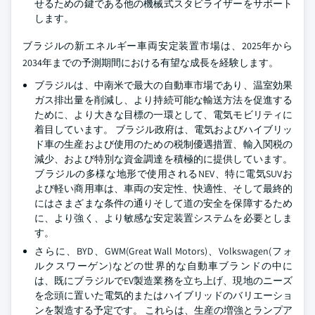
せるための鍵である他の機械式スタビライザーをサポート
します。
ブラジルの新エネルギー車両安定装置市場は、2025年から
2034年までの予測期間における有望な成長を経験します。
ブラジルは、中南米で最大の自動車市場であり、温室効果
ガス排出量を削減し、より持続可能な輸送方法を促進する
ために、より大きな目標の一環として、電気モビリティに
着目しています。 ブラジル政府は、電気およびハイブリッ
ド車の生産および使用のための税制優遇措置、輸入関税の
減少、および特別な資金調達を積極的に提供しています。
ブラジルの多様な地形で使用されるNEV、特に電気SUVお
よび軽い商用車は、車両の安定性、快適性、そして最終的
にはさまざまな条件の通りそして道の安全を保障するため
に、より強く、より敏感な安定装置システムを必要としま
す。
さらに、BYD、GWM(Great Wall Motors)、Volkswagen(フォ
ルクスワーゲン)などの世界的な自動車ブランドの中に
は、既にブラジルでEV製造業務を立ち上げ、現地のニーズ
を念頭に置いた電気的またはハイブリッドのバリエーショ
ンを製造する予定です。 これらは、生産の増強とランプア