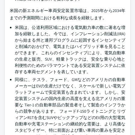
米国の新エネルギー車両安定装置市場は、2025年から2034年
までの予測期間における有利な成長を経験します。
米国は、公道利用区域における電気動力車の数に著名な増
加を経験しました。 今では、インフレーション削減法(IRA)
から始まる州と連邦プログラムに起因するインセンティブ
と削減のおかげで、電気またはハイブリッド車を見ること
ができます。 これらのインセンティブにより、電気自動車
の生産と販売、SUV、軽量トラックは、安全な乗り心地と
利便性のためのパラマウントである安定装置システムに依
存する車両セグメントを表しています。
同様に、テスラ、フォード、GMなどのアメリカの自動車
メーカーはEVの生産だけでなく、スケールで新しい電気プ
ラットフォームで安定装置も含まれています。 しかし、安
定装置システムの国内生産の高度を支える北アメリカの重
要な Tier-1 の自動車部品の製造者そして製造のインフラか
らの競争があります。 フォードF-150ライトニングとリヴ
ィアンR1Tを含むSUVやピックアップなどのEV用の大型電気
自動車や充電ステーションの継続的な需要は、より高価な
スタビライザー、特に前面および重い車両の重みを安定さ