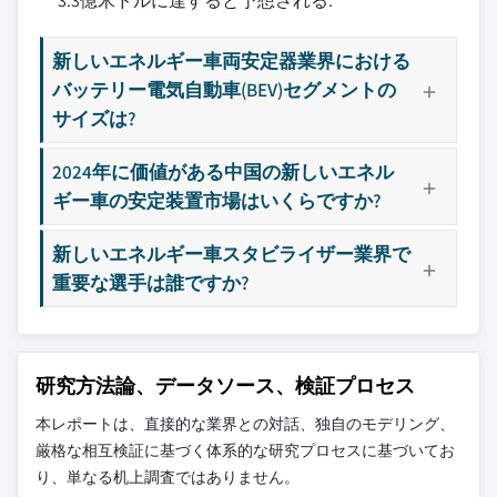
3.3億米ドルに達すると予想される.
10.2.7 ロシア
11.9 Mubea
3.2.3.1 電気式オフロード車におけるパフ
10.2.8 北欧
11.10 NHK International
ォーマンス部品とカスタマイズの成長
新しいエネルギー車両安定器業界における
10.3 アジア太平洋
11.11 Hendrickson
バッテリー電気自動車(BEV)セグメントの
3.2.3.2 OTA（無線通信）を介したスタビ
10.3.1 中国
11.12 Sogefi
ライザー調整・制御ソリューションの可
サイズは?
10.3.2 インド
11.13 SwayTec
能性
10.3.3 日本
11.14 Tata
2024年に価値がある中国の新しいエネル
3.3 成長可能性分析
10.3.4 オーストラリア
ギー車の安定装置市場はいくらですか?
11.15 Thyssenkrupp
3.4 ポーターの分析
10.3.5 韓国
11.16 Tinsley Bridge
3.5 PESTEL分析
新しいエネルギー車スタビライザー業界で
10.3.6 東南アジア
11.17 TMT(CSR)
3.6 技術とイノベーションの状況
重要な選手は誰ですか?
10.4 ラテンアメリカ
11.18 Tower
3.6.1 現在の技術
10.4.1 ブラジル
11.19 Wanxiang
3.6.2 新興技術
10.4.2 メキシコ
11.20 Yangzhou Dongsheng
3.7 特許分析
10.4.3 アルゼンチン
研究方法論、データソース、検証プロセス
11.21 ZF
3.8 規制環境
10.4.4 チリ
3.8.1 北米
本レポートは、直接的な業界との対話、独自のモデリング、
主要な競合他社が見当たりませんか？
10.5 中東・アフリカ
厳格な相互検証に基づく体系的な研究プロセスに基づいてお
3.8.2 欧州
このレポートに掲載されている企業は厳選さ
10.5.1 南アフリカ
り、単なる机上調査ではありません。
3.8.3 アジア太平洋
れたものであり、競合全体を網羅するもので