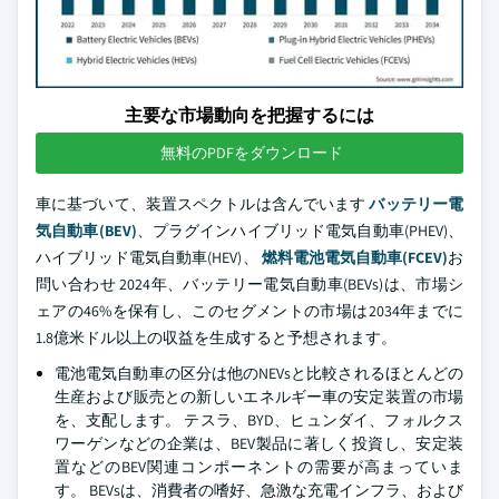
主要な市場動向を把握するには
無料のPDFをダウンロード
車に基づいて、装置スペクトルは含んでいます
バッテリー電
気自動車(BEV)
、プラグインハイブリッド電気自動車(PHEV)、
ハイブリッド電気自動車(HEV)、
燃料電池電気自動車(FCEV)
お
問い合わせ 2024年、バッテリー電気自動車(BEVs)は、市場シ
ェアの46%を保有し、このセグメントの市場は2034年までに
1.8億米ドル以上の収益を生成すると予想されます。
電池電気自動車の区分は他のNEVsと比較されるほとんどの
生産および販売との新しいエネルギー車の安定装置の市場
を、支配します。 テスラ、BYD、ヒュンダイ、フォルクス
ワーゲンなどの企業は、BEV製品に著しく投資し、安定装
置などのBEV関連コンポーネントの需要が高まっていま
す。 BEVsは、消費者の嗜好、急激な充電インフラ、および