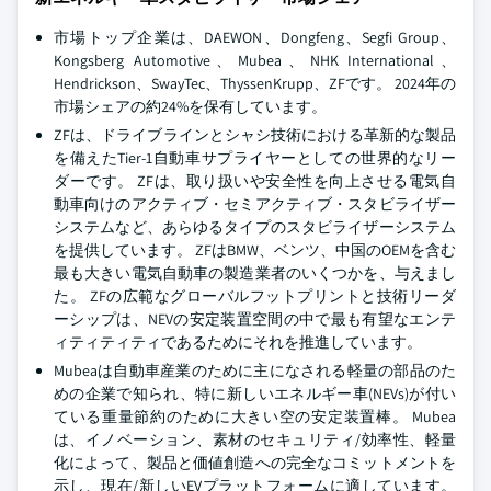
市場トップ企業は、DAEWON、Dongfeng、Segfi Group、
Kongsberg Automotive、Mubea、NHK International、
Hendrickson、SwayTec、ThyssenKrupp、ZFです。 2024年の
市場シェアの約24%を保有しています。
ZFは、ドライブラインとシャシ技術における革新的な製品
を備えたTier-1自動車サプライヤーとしての世界的なリー
ダーです。 ZFは、取り扱いや安全性を向上させる電気自
動車向けのアクティブ・セミアクティブ・スタビライザー
システムなど、あらゆるタイプのスタビライザーシステム
を提供しています。 ZFはBMW、ベンツ、中国のOEMを含む
最も大きい電気自動車の製造業者のいくつかを、与えまし
た。 ZFの広範なグローバルフットプリントと技術リーダ
ーシップは、NEVの安定装置空間の中で最も有望なエンテ
ィティティティであるためにそれを推進しています。
Mubeaは自動車産業のために主になされる軽量の部品のた
めの企業で知られ、特に新しいエネルギー車(NEVs)が付い
ている重量節約のために大きい空の安定装置棒。 Mubea
は、イノベーション、素材のセキュリティ/効率性、軽量
化によって、製品と価値創造への完全なコミットメントを
示し、現在/新しいEVプラットフォームに適しています。