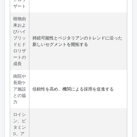
ザート
植物由
来およ
びハイ
ブリッ
持続可能性とベジタリアンのトレンドに沿った
ドヒド
新しいセグメントを開拓する
ロリザ
ートの
成長
病院や
長期ケ
ア施設
信頼性を高め、機関による採用を促進する
との協
力
ロイシ
ン、ビ
タミン
D、ア