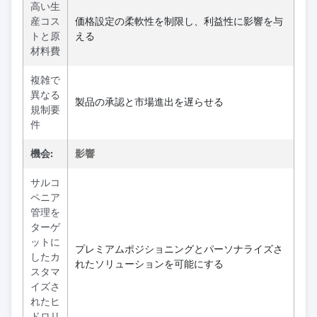
高い生
産コス
価格設定の柔軟性を制限し、利益性に影響を与
トと原
える
材料費
複雑で
異なる
製品の承認と市場進出を遅らせる
規制要
件
機会:
影響
サルコ
ペニア
管理を
ターゲ
ットに
プレミアムポジショニングとパーソナライズさ
したカ
れたソリューションを可能にする
スタマ
イズさ
れたヒ
ドロリ