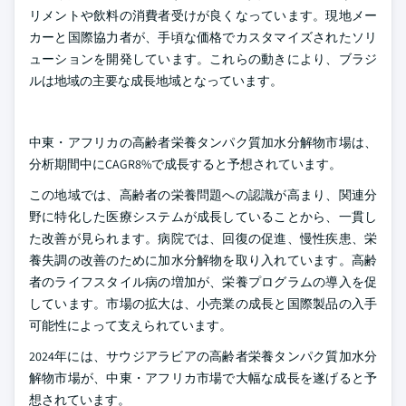
リメントや飲料の消費者受けが良くなっています。現地メー
カーと国際協力者が、手頃な価格でカスタマイズされたソリ
ューションを開発しています。これらの動きにより、ブラジ
ルは地域の主要な成長地域となっています。
中東・アフリカの高齢者栄養タンパク質加水分解物市場は、
分析期間中にCAGR8%で成長すると予想されています。
この地域では、高齢者の栄養問題への認識が高まり、関連分
野に特化した医療システムが成長していることから、一貫し
た改善が見られます。病院では、回復の促進、慢性疾患、栄
養失調の改善のために加水分解物を取り入れています。高齢
者のライフスタイル病の増加が、栄養プログラムの導入を促
しています。市場の拡大は、小売業の成長と国際製品の入手
可能性によって支えられています。
2024年には、サウジアラビアの高齢者栄養タンパク質加水分
解物市場が、中東・アフリカ市場で大幅な成長を遂げると予
想されています。