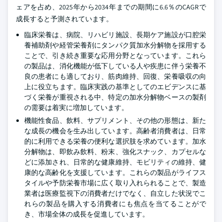
ェアを占め、2025年から2034年までの期間に6.6％のCAGRで
成長すると予測されています。
臨床栄養は、病院、リハビリ施設、長期ケア施設が口腔栄
養補助剤や経管栄養剤にタンパク質加水分解物を採用する
ことで、引き続き重要な応用分野となっています。これら
の製品は、消化機能が低下している人や疾患に伴う栄養不
良の患者にも適しており、筋肉維持、回復、栄養吸収の向
上に役立ちます。臨床実践の基準としてのエビデンスに基
づく栄養が重視される中、特定の加水分解物ベースの製剤
の需要は着実に増加しています。
機能性食品、飲料、サプリメント、その他の形態は、新た
な成長の機会を生み出しています。高齢者消費者は、日常
的に利用できる栄養の便利な選択肢を求めています。加水
分解物は、即飲み飲料、粉末、強化スナック、カプセルな
どに添加され、日常的な健康維持、モビリティの維持、健
康的な高齢化を支援しています。これらの製品がライフス
タイルや予防栄養市場に広く取り入れられることで、製造
業者は医療監視下の消費者だけでなく、自立した状況でこ
れらの製品を購入する消費者にも焦点を当てることがで
き、市場全体の成長を促進しています。