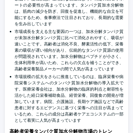
ートの必要性が高まっています。タンパク質加水分解物
は、筋肉の減少を防ぎ、回復を促進し、機能的な自立を可
能にするため、食事療法で注目されており、長期的な需要
を生み出しています
市場成長を支える主な要因の一つは、加水分解タンパク質
が未加水分解タンパク質に比べて消化されやすく、吸収が
速いことです。高齢者は消化不良、酵素活性の低下、栄養
素の吸収が遅い傾向があり、伝統的なタンパク質源の使用
が問題視されています。加水分解物はペプチドが小さく、
生体利用率が高いため、これらの欠点を補うことができ、
高齢者栄養製品メーカーの間で人気が高まっています
市場規模の拡大をさらに推進しているのは、臨床栄養や病
院栄養システムへのタンパク質加水分解物の導入拡大で
す。医療栄養会社は、加水分解物の臨床的利点と耐容性を
活かした経口栄養補助食品、経管栄養、回復食の開発が増
加しています。病院、介護施設、長期ケア施設などで高齢
患者に対するエビデンスに基づく栄養への注目が高まって
いるため、これらの成分は高齢者ケアエコシステムの一部
として着実に人気が高まっています
高齢者栄養タンパク質加水分解物市場のトレン