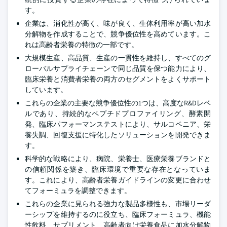
す。
企業は、消化性が高く、味が良く、生体利用率が高い加水
分解物を作成することで、競争優位性を高めています。こ
れは高齢者栄養の特徴の一部です。
大規模生産、高品質、生産の一貫性を維持し、すべてのグ
ローバルサプライチェーンで同じ品質を保つ能力により、
臨床栄養と消費者栄養の両方のセグメントをよくサポート
しています。
これらの企業の主要な競争優位性の1つは、高度なR&Dレベ
ルであり、持続的なペプチドプロファイリング、酵素開
発、臨床パフォーマンステストにより、サルコペニア、栄
養失調、回復支援に特化したソリューションを開発できま
す。
科学的な戦略により、病院、栄養士、医療栄養ブランドと
の信頼関係を築き、臨床環境で重要な存在となっていま
す。これにより、高齢者栄養ガイドラインの変更に合わせ
てフォーミュラを調整できます。
これらの企業に見られる強力な製品多様性も、市場リーダ
ーシップを維持するのに役立ち、臨床フォーミュラ、機能
性飲料、サプリメント、高齢者向け栄養食品に加水分解物