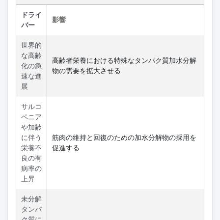
ドライ
影響
バー
世界的
な高齢
高齢者栄養における特殊なタンパク質加水分解
化の急
物の需要を拡大させる
速な進
展
サルコ
ペニア
や加齢
に伴う
筋肉の維持と回復のための加水分解物の採用を
栄養不
促進する
良の有
病率の
上昇
未分解
タンパ
ク質に