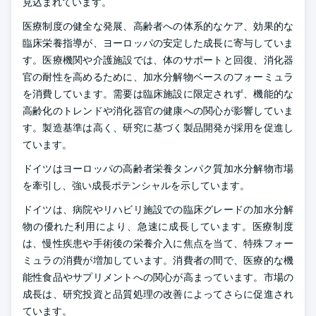
見込まれています。
医療制度の健全な発展、高齢者への体系的なケア、効果的な
臨床栄養指導が、ヨーロッパの安定した成長に寄与していま
す。医療機関や介護施設では、体のサポートと回復、消化器
官の耐性を高めるために、加水分解物ベースのフォーミュラ
を消費しています。需要は臨床施設に限定されず、機能的な
高齢化のトレンドや消化器官の健康への関心が影響していま
す。製造基準は高く、研究に基づく製品開発が採用を促進し
ています。
ドイツはヨーロッパの高齢者栄養タンパク質加水分解物市場
を牽引し、強い成長ポテンシャルを示しています。
ドイツは、病院やリハビリ施設での臨床グレードの加水分解
物の優れた利用により、急速に成長しています。医療制度
は、慢性疾患や手術後の栄養介入に焦点を当て、特殊フォー
ミュラの消費が増加しています。消費者の間で、医療的な機
能性食品やサプリメントへの関心が高まっています。市場の
成長は、研究投資と品質処理の改善によってさらに促進され
ています。