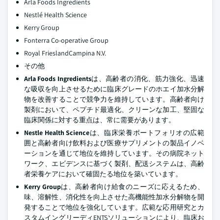
Arla Foods Ingredients
Nestlé Health Science
Kerry Group
Fonterra Co-operative Group
Royal FrieslandCampina N.V.
その他
Arla Foods Ingredients
は、高齢者の消化、筋力強化、迅速
な吸収を向上させるために臨床グレードのホエイ加水分解
物を改善することで競争力を維持しています。高齢者向け
製剤において、ペプチド最適化、クリーンな加工、堅固な
臨床関係に対する重点は、常に需要があります。
Nestle Health Science
は、臨床栄養ポートフォリオの広範
囲と高齢者向け飲料および医療サプリメントの製品イノベ
ーションを通じて地位を維持しています。その病院ネット
ワーク、エビデンスに基づく製剤、配送システムは、高齢
者栄養ケアにおいて確固たる地位を築いています。
Kerry Group
は、高齢者向け給食のニーズに応えるため、
味、溶解性、消化性を向上させた高機能性加水分解物を開
発することで地位を強化しています。広範な応用研究とカ
スタムイングリーディENTSソリューションにより、臨床お