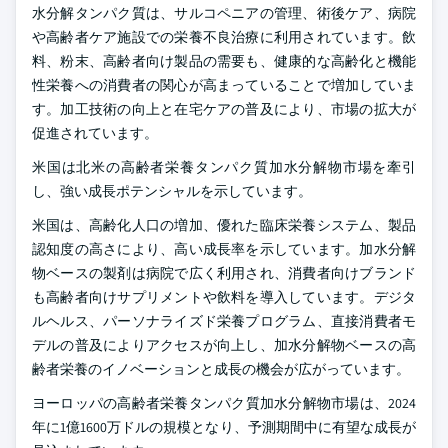
水分解タンパク質は、サルコペニアの管理、術後ケア、病院
や高齢者ケア施設での栄養不良治療に利用されています。飲
料、粉末、高齢者向け製品の需要も、健康的な高齢化と機能
性栄養への消費者の関心が高まっていることで増加していま
す。加工技術の向上と在宅ケアの普及により、市場の拡大が
促進されています。
米国は北米の高齢者栄養タンパク質加水分解物市場を牽引
し、強い成長ポテンシャルを示しています。
米国は、高齢化人口の増加、優れた臨床栄養システム、製品
認知度の高さにより、高い成長率を示しています。加水分解
物ベースの製剤は病院で広く利用され、消費者向けブランド
も高齢者向けサプリメントや飲料を導入しています。デジタ
ルヘルス、パーソナライズド栄養プログラム、直接消費者モ
デルの普及によりアクセスが向上し、加水分解物ベースの高
齢者栄養のイノベーションと成長の機会が広がっています。
ヨーロッパの高齢者栄養タンパク質加水分解物市場は、2024
年に1億1600万ドルの規模となり、予測期間中に有望な成長が