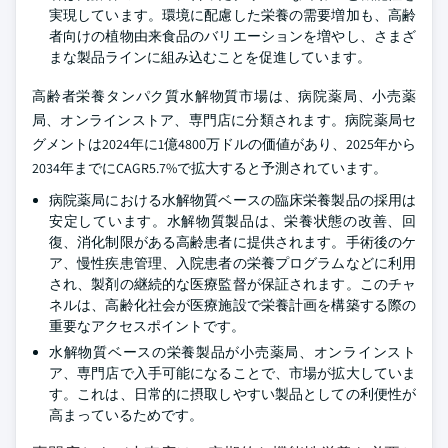
実現しています。環境に配慮した栄養の需要増加も、高齢
者向けの植物由来食品のバリエーションを増やし、さまざ
まな製品ラインに組み込むことを促進しています。
高齢者栄養タンパク質水解物質市場は、病院薬局、小売薬
局、オンラインストア、専門店に分類されます。病院薬局セ
グメントは2024年に1億4800万ドルの価値があり、2025年から
2034年までにCAGR5.7%で拡大すると予測されています。
病院薬局における水解物質ベースの臨床栄養製品の採用は
安定しています。水解物質製品は、栄養状態の改善、回
復、消化制限がある高齢患者に提供されます。手術後のケ
ア、慢性疾患管理、入院患者の栄養プログラムなどに利用
され、製剤の継続的な医療監督が保証されます。このチャ
ネルは、高齢化社会が医療施設で栄養計画を構築する際の
重要なアクセスポイントです。
水解物質ベースの栄養製品が小売薬局、オンラインスト
ア、専門店で入手可能になることで、市場が拡大していま
す。これは、日常的に摂取しやすい製品としての利便性が
高まっているためです。