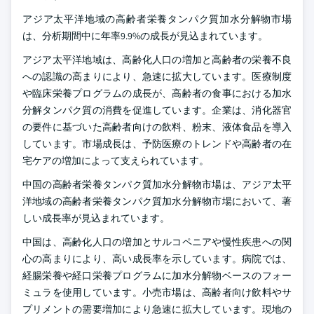
アジア太平洋地域の高齢者栄養タンパク質加水分解物市場
は、分析期間中に年率9.9%の成長が見込まれています。
アジア太平洋地域は、高齢化人口の増加と高齢者の栄養不良
への認識の高まりにより、急速に拡大しています。医療制度
や臨床栄養プログラムの成長が、高齢者の食事における加水
分解タンパク質の消費を促進しています。企業は、消化器官
の要件に基づいた高齢者向けの飲料、粉末、液体食品を導入
しています。市場成長は、予防医療のトレンドや高齢者の在
宅ケアの増加によって支えられています。
中国の高齢者栄養タンパク質加水分解物市場は、アジア太平
洋地域の高齢者栄養タンパク質加水分解物市場において、著
しい成長率が見込まれています。
中国は、高齢化人口の増加とサルコペニアや慢性疾患への関
心の高まりにより、高い成長率を示しています。病院では、
経腸栄養や経口栄養プログラムに加水分解物ベースのフォー
ミュラを使用しています。小売市場は、高齢者向け飲料やサ
プリメントの需要増加により急速に拡大しています。現地の