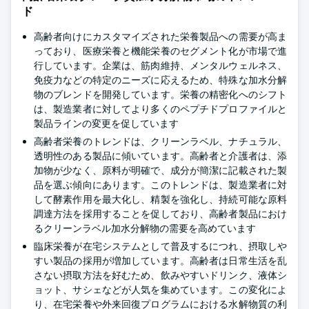
ド
高齢者向けにカスタマイズされた栄養製品への需要が高ま
っており、医療栄養と機能栄養のセグメント化が市場で進
行しています。企業は、筋肉維持、メンタルウェルネス、
免疫力などの特定のニーズに応えるため、特殊な加水分解
物のブレンドを開発しています。栄養の精密化へのシフト
は、製造業者に対してより多くのペプチドプロファイルと
製品ラインの変更を促しています
高齢者栄養のトレンドは、クリーンラベル、ナチュラル、
透明性のある製品に傾いています。高齢者と介護者は、添
加物が少なく、原料が明確で、成分が簡潔に記載された製
品を選ぶ傾向にあります。このトレンドは、製造業者に対
して酵素作用を最大化し、精製を強化し、持続可能な原料
調達方法を採用することを促しており、高齢者製品におけ
るクリーンラベル加水分解物の需要を高めています
臨床栄養が在宅システムとして普及するにつれ、摂取しや
すい製品の採用が増加しています。高齢者は日常生活を乱
さない摂取方法を好むため、飲みやすいドリンク、液体シ
ョット、サシェなどが人気を集めています。この変化によ
り、在宅栄養や外来回復プログラムにおける水解物質の利