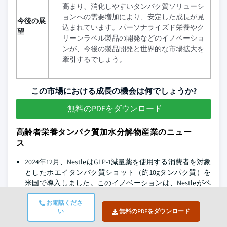
高まり、消化しやすいタンパク質ソリューシ
ョンへの需要増加により、安定した成長が見
今後の展
込まれています。パーソナライズド栄養やク
望
リーンラベル製品の開発などのイノベーショ
ンが、今後の製品開発と世界的な市場拡大を
牽引するでしょう。
この市場における成長の機会は何でしょうか?
無料のPDFをダウンロード
高齢者栄養タンパク質加水分解物産業のニュー
ス
2024年12月、NestleはGLP-1減量薬を使用する消費者を対象
としたホエイタンパク質ショット（約10gタンパク質）を
米国で導入しました。このイノベーションは、Nestleがペ
プチド（加水分解物のような）に基づく製品を開発する可
お電話くださ
能性を示しており、これは特に高齢者栄養製剤に転用でき
い
無料のPDFをダウンロード
ます。