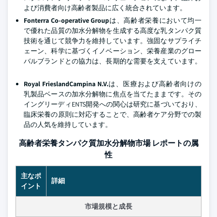
よび消費者向け高齢者製品に広く統合されています。
Fonterra Co-operative Group
は、高齢者栄養において均一
で優れた品質の加水分解物を生成する高度な乳タンパク質
技術を通じて競争力を維持しています。強固なサプライチ
ェーン、科学に基づくイノベーション、栄養産業のグロー
バルブランドとの協力は、長期的な需要を支えています。
Royal FrieslandCampina N.V.
は、医療および高齢者向けの
乳製品ベースの加水分解物に焦点を当てたままです。その
イングリーディENTS開発への関心は研究に基づいており、
臨床栄養の原則に対応することで、高齢者ケア分野での製
品の人気を維持しています。
高齢者栄養タンパク質加水分解物市場 レポートの属
性
主なポ
詳細
イント
市場規模と成長