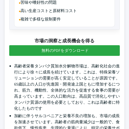
苦味や嗜好性の問題
高い生産コストと原材料コスト
複雑で多様な規制要件
市場の洞察と成長機会を得る
無料のPDFをダウンロード
高齢者栄養タンパク質加水分解物市場は、高齢化社会の進
行により徐々に成長を続けています。これは、特殊栄養ソ
リューションの需要が高く安定していることが原因です。
65歳以上の人口が先進国・開発途上国ともに増加するにつ
れ、筋力、機動性、全体的な活力を促進する食事の需要が
高まっています。この人口動向は、高品質で消化しやすい
タンパク質源の使用を必要としており、これは高齢者に特
化したものです
加齢に伴うサルコペニアと栄養不良の増加も、市場の成長
を加速させています。高齢者の筋肉量減少は一般的で、食
欲低下、慢性疾患、生理的な衰退により、特定の栄養サポ