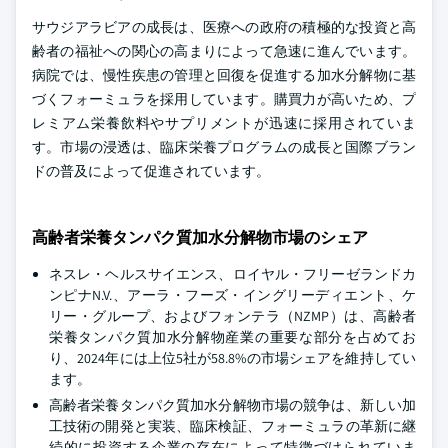
サウジアラビアの成長は、医療への政府の積極的な投資と高
齢者の福祉への関心の高まりによって急速に進んでいます。
病院では、慢性疾患の管理と回復を促進する加水分解物に基
づくフォーミュラを採用しています。購買力が高いため、プ
レミアム栄養飲料やサプリメントが迅速に採用されていま
す。市場の浸透は、臨床栄養プログラムの成長と国際ブラン
ドの普及によって促進されています。
高齢者栄養タンパク質加水分解物市場のシェア
ネスレ・ヘルスサイエンス、ロイヤル・フリーゼランドカ
ンピナN.V.、アーラ・フーズ・イングリーディエント、ケ
リー・グループ、およびフォンテラ（NZMP）は、高齢者
栄養タンパク質加水分解物産業の重要な部分を占めてお
り、2024年には上位5社が58.8%の市場シェアを維持してい
ます。
高齢者栄養タンパク質加水分解物市場の競争は、新しい加
工技術の開発と実装、臨床検証、フォーミュラの革新に継
続的に投資する企業の存在によって特徴づけられていま