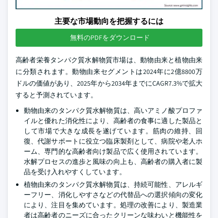
主要な市場動向を把握するには
無料のPDFをダウンロード
高齢者栄養タンパク質水解物質市場は、動物由来と植物由来
に分類されます。動物由来セグメントは2024年に2億8800万
ドルの価値があり、2025年から2034年までにCAGR7.3%で拡大
すると予測されています。
動物由来のタンパク質水解物質は、高いアミノ酸プロファ
イルと優れた消化性により、高齢者の食事に適した製品と
して市場で大きな成長を遂げています。筋肉の維持、回
復、代謝サポートに役立つ臨床製剤として、病院や老人ホ
ーム、専門的な高齢者向け製品で広く使用されています。
水解プロセスの進歩と風味の向上も、高齢者の購入者に製
品を受け入れやすくしています。
植物由来のタンパク質水解物質は、持続可能性、アレルギ
ーフリー、消化しやすさなどの代替品への選択傾向の変化
により、注目を集めています。処理の改善により、製造業
者は高齢者のニーズに合ったクリーンな味わいと機能性を