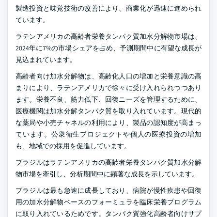
製造投資と味覚技術の改善により、商業化が迅速に進められ
ています。
ラテンアメリカの高齢者栄養タンパク質加水分解物市場は、
2024年に7%の市場シェアを占め、予測期間中に有望な成長が
見込まれています。
高齢者向け加水分解物は、高齢化人口の増加と栄養意識の高
まりにより、ラテンアメリカで徐々に受け入れられつつあり
ます。栄養不良、筋力低下、回復ニーズを管理するために、
医療機関は加水分解タンパク質を取り入れています。現代的
な薬局や小売チャネルの利用により、製品の認知度が高まっ
ています。公衆衛生プロジェクトや個人の医療投資の増加
も、地域での採用を促進しています。
ブラジルはラテンアメリカの高齢者栄養タンパク質加水分解
物市場を牽引し、分析期間中に顕著な成長を示しています。
ブラジルは最も急速に成長しており、病院が慢性疾患や回復
用の加水分解物ベースのフォーミュラを臨床栄養プログラム
に取り入れているためです。タンパク質強化高齢者向けサプ