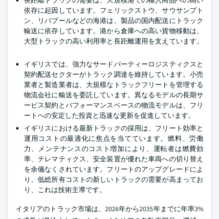
依存に起因しています。フェリックストウ、サウサンプト
ン、リバプールなどの海港は、製品の国内配送にトラック
輸送に依存しています。港から倉庫への高い貨物移動は、
大型トラックの高い利用率と長距離運用を支えています。
イギリスでは、強力なサードパーティーロジスティクスと
契約配送セクターがトラック調達を維持しています。小売
業者と製造業者は、大規模なトラックフリートを管理する
物流会社に輸送を委託しています。異なるモデルの長期サ
ービス契約とパフォーマンスベースの物流モデルは、フリ
ートへの安定した投資と迅速な更新を促進しています。
イギリスにおける最新トラックの採用は、フリート効率と
運用コストの最適化に焦点を当てています。燃料、労働
力、メンテナンスのコスト増加により、運転者は燃費効
率、テレマティクス、安全装置が優れた車両への切り替え
を余儀なくされています。フリートのアップグレードによ
り、低総所有コストの新しいトラックの需要が高まってお
り、これは技術主導です。
イタリアのトラック市場は、2026年から2035年までに年率3%