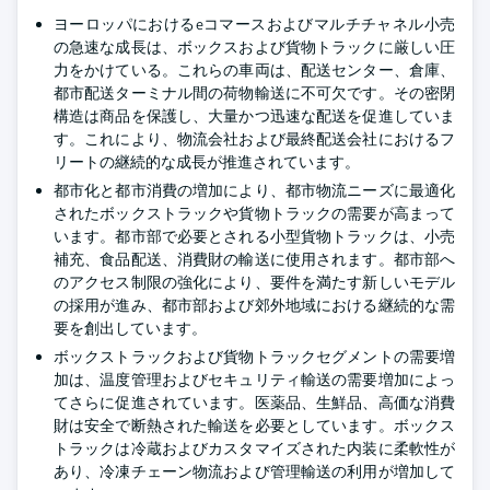
ヨーロッパにおけるeコマースおよびマルチチャネル小売
の急速な成長は、ボックスおよび貨物トラックに厳しい圧
力をかけている。これらの車両は、配送センター、倉庫、
都市配送ターミナル間の荷物輸送に不可欠です。その密閉
構造は商品を保護し、大量かつ迅速な配送を促進していま
す。これにより、物流会社および最終配送会社におけるフ
リートの継続的な成長が推進されています。
都市化と都市消費の増加により、都市物流ニーズに最適化
されたボックストラックや貨物トラックの需要が高まって
います。都市部で必要とされる小型貨物トラックは、小売
補充、食品配送、消費財の輸送に使用されます。都市部へ
のアクセス制限の強化により、要件を満たす新しいモデル
の採用が進み、都市部および郊外地域における継続的な需
要を創出しています。
ボックストラックおよび貨物トラックセグメントの需要増
加は、温度管理およびセキュリティ輸送の需要増加によっ
てさらに促進されています。医薬品、生鮮品、高価な消費
財は安全で断熱された輸送を必要としています。ボックス
トラックは冷蔵およびカスタマイズされた内装に柔軟性が
あり、冷凍チェーン物流および管理輸送の利用が増加して