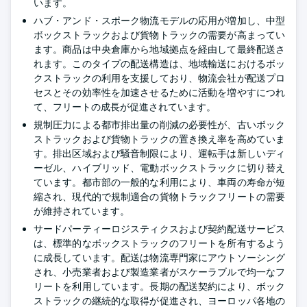
います。
ハブ・アンド・スポーク物流モデルの応用が増加し、中型
ボックストラックおよび貨物トラックの需要が高まってい
ます。商品は中央倉庫から地域拠点を経由して最終配送さ
れます。このタイプの配送構造は、地域輸送におけるボッ
クストラックの利用を支援しており、物流会社が配送プロ
セスとその効率性を加速させるために活動を増やすにつれ
て、フリートの成長が促進されています。
規制圧力による都市排出量の削減の必要性が、古いボック
ストラックおよび貨物トラックの置き換え率を高めていま
す。排出区域および騒音制限により、運転手は新しいディ
ーゼル、ハイブリッド、電動ボックストラックに切り替え
ています。都市部の一般的な利用により、車両の寿命が短
縮され、現代的で規制適合の貨物トラックフリートの需要
が維持されています。
サードパーティーロジスティクスおよび契約配送サービス
は、標準的なボックストラックのフリートを所有するよう
に成長しています。配送は物流専門家にアウトソーシング
され、小売業者および製造業者がスケーラブルで均一なフ
リートを利用しています。長期の配送契約により、ボック
ストラックの継続的な取得が促進され、ヨーロッパ各地の