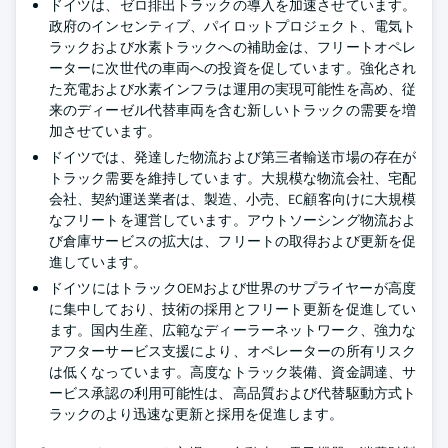
ドイツは、ゼロ排出トラックの導入を加速させています。
政府のインセンティブ、パイロットプロジェクト、電気ト
ラックおよび水素トラックへの補助金は、フリートオペレ
ーターに次世代の車両への投資を促しています。強化され
た充電および水素インフラは運用の実現可能性を高め、従
来のディーゼル代替車両を含む新しいトラックの需要を増
加させています。
ドイツでは、発達した物流および第三者輸送市場の存在が
トラック需要を維持しています。大規模な物流会社、宅配
会社、契約運送業者は、製造、小売、EC顧客向けに大規模
なフリートを運営しています。アウトソーシング物流およ
び倉庫サービスの拡大は、フリートの取得および更新を促
進しています。
ドイツにはトラックOEMおよび世界のサプライヤーが高度
に集中しており、技術の採用とフリート更新を促進してい
ます。国内生産、広範なディーラーネットワーク、強力な
アフターサービス支援により、オペレーターの所有リスク
は低くなっています。高度なトラック装備、資金調達、サ
ービス承認の利用可能性は、高品質および代替駆動方式ト
ラックのより迅速な更新と採用を促進します。