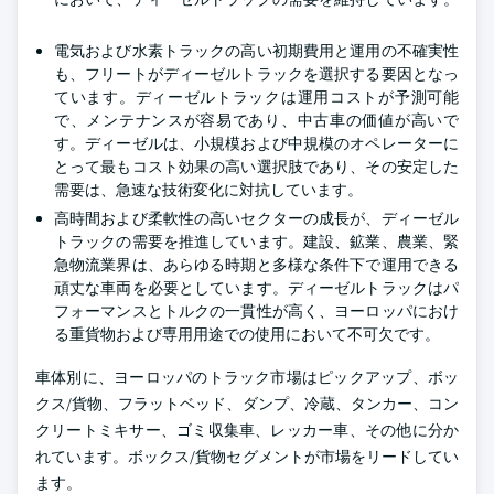
電気および水素トラックの高い初期費用と運用の不確実性
も、フリートがディーゼルトラックを選択する要因となっ
ています。ディーゼルトラックは運用コストが予測可能
で、メンテナンスが容易であり、中古車の価値が高いで
す。ディーゼルは、小規模および中規模のオペレーターに
とって最もコスト効果の高い選択肢であり、その安定した
需要は、急速な技術変化に対抗しています。
高時間および柔軟性の高いセクターの成長が、ディーゼル
トラックの需要を推進しています。建設、鉱業、農業、緊
急物流業界は、あらゆる時期と多様な条件下で運用できる
頑丈な車両を必要としています。ディーゼルトラックはパ
フォーマンスとトルクの一貫性が高く、ヨーロッパにおけ
る重貨物および専用用途での使用において不可欠です。
車体別に、ヨーロッパのトラック市場はピックアップ、ボッ
クス/貨物、フラットベッド、ダンプ、冷蔵、タンカー、コン
クリートミキサー、ゴミ収集車、レッカー車、その他に分か
れています。ボックス/貨物セグメントが市場をリードしてい
ます。