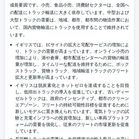
成長要因です。小売、食品小売、消費財セクターは、全国へ
の配送にトラック輸送に大きく依存しています。中型および
大型トラックの需要は、地域、都市、都市間の物流作業にお
いて、国内貨物輸送にトラックを使用することで維持されて
います。
イギリスでは、ECサイトの拡大と宅配サービスの増加によ
り、トラックの需要が高まっています。オンライン小売の
増加により、港や倉庫、都市配送センターへの貨物の輸送
量が増加し、タイムリーな配送を維持するために、ボック
ストラック、貨物トラック、地域輸送トラックのフリート
拡大と更新率が高まっています。
イギリスは脱炭素化とネットゼロを達成することを目指
し、低排出トラックの導入を促進しています。古いディー
ゼルトラックは、政府のインセンティブ、都市のクリーン
エアゾーン、フリートの持続可能性目標を促進するために
新しいモデルに置き換えられています。電気トラックの試
験と充電インフラへの投資増加は、新しい車両プラットフ
ォームの需要を強化し、従来のフリートの市場更新を促進
しています。
長距離トラックの需要は、大規模港での輸入商品への高い