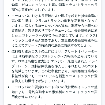
効率、ゼロエミッション対応の新型クラス8トラックの長
期的な需要が生まれています。
ヨーロッパにおける長距離および国境を越えた貨物輸送の
高い取引量は、クラス8トラックの重要な需要源となって
います。拡大するヨーロッパ内の貿易、港湾から内陸への
貨物輸送、製造業のサプライチェーンは、長距離輸送に適
した大型トレーラーの需要を生み出しています。クラス8
トラックは引き続き重要であり、重量物の長距離輸送を担
うことでフリートの持続的な成長に貢献するでしょう。
燃料費と運用コストの上昇により、フリートオペレーター
はより効率的なクラス8トラックへの転換を迫られていま
す。OEMは高度な空力設計エンジン、最適化されたドライ
ブトレーン、燃料節約技術を導入し、キロあたりのコスト
を削減しています。この効率化により、長距離輸送業者の
収益性が向上し、古いモデルを新型クラス8トラックに置
き換える動機付けが強まっています。
ヨーロッパの主要貨物ルート沿いの代替燃料インフラの整
備により、電気自動車や水素燃料のクラス8トラックの実
用化が進んでいます。