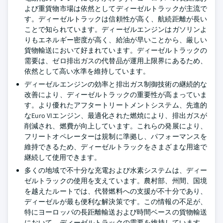
よび重貨物市場は依然としてディーゼルトラックが主流で
す。ディーゼルトラックは信頼性が高く、航続距離が長い
ことで知られています。ディーゼルエンジンはガソリンよ
りもエネルギー密度が高く、給油が早いことから、厳しい
貨物輸送において好まれています。ディーゼルトラックの
需要は、ゼロ排出ガスの代替品が運用上限界にあるため、
依然として高い水準を維持しています。
ディーゼルエンジンの効率と排出ガス制御技術の継続的な
改善により、ディーゼルトラックの重要性が高まっていま
す。より優れたアフタートリートメントシステム、先進的
なEuro VIエンジン、最適化された燃焼により、排出ガスが
削減され、燃費が向上しています。これらの発展により、
フリートオペレーターは規制に準拠し、パフォーマンスを
維持できるため、ディーゼルトラックをさまざまな用途で
継続して使用できます。
多くの地域で不十分な充電および水素システムは、ディー
ゼルトラックの使用を支えています。農村部、州間、国境
を越えたルートでは、代替燃料への支援が不十分であり、
ディーゼルが最も便利な解決策です。この情報の不足が、
特にヨーロッパの長距離輸送および時間ベースの貨物輸送
において、ディーゼルトラックの需要を維持しています。