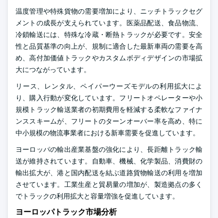
温度管理や特殊貨物の需要増加により、ニッチトラックセグ
メントの成長が支えられています。医薬品配送、食品物流、
冷鎖輸送には、特殊な冷蔵・断熱トラックが必要です。安全
性と品質基準の向上が、規制に適合した最新車両の需要を高
め、高付加価値トラックやカスタムボディデザインの市場拡
大につながっています。
リース、レンタル、ペイパーウーズモデルの利用拡大によ
り、購入行動が変化しています。フリートオペレーターや小
規模トラック輸送業者の初期費用を軽減する柔軟なファイナ
ンススキームが、フリートのターンオーバー率を高め、特に
中小規模の物流事業者における新車需要を促進しています。
ヨーロッパの輸出産業基盤の強化により、長距離トラック輸
送が維持されています。自動車、機械、化学製品、消費財の
輸出拡大が、港と国内配送を結ぶ道路貨物輸送の利用を増加
させています。工業生産と貿易量の増加が、製造拠点の多く
でトラックの利用拡大と容量増強を促進しています。
ヨーロッパトラック市場分析