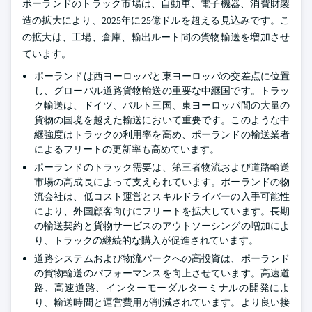
ポーランドのトラック市場は、自動車、電子機器、消費財製
造の拡大により、2025年に25億ドルを超える見込みです。こ
の拡大は、工場、倉庫、輸出ルート間の貨物輸送を増加させ
ています。
ポーランドは西ヨーロッパと東ヨーロッパの交差点に位置
し、グローバル道路貨物輸送の重要な中継国です。トラッ
ク輸送は、ドイツ、バルト三国、東ヨーロッパ間の大量の
貨物の国境を越えた輸送において重要です。このような中
継強度はトラックの利用率を高め、ポーランドの輸送業者
によるフリートの更新率も高めています。
ポーランドのトラック需要は、第三者物流および道路輸送
市場の高成長によって支えられています。ポーランドの物
流会社は、低コスト運営とスキルドライバーの入手可能性
により、外国顧客向けにフリートを拡大しています。長期
の輸送契約と貨物サービスのアウトソーシングの増加によ
り、トラックの継続的な購入が促進されています。
道路システムおよび物流パークへの高投資は、ポーランド
の貨物輸送のパフォーマンスを向上させています。高速道
路、高速道路、インターモーダルターミナルの開発によ
り、輸送時間と運営費用が削減されています。より良い接