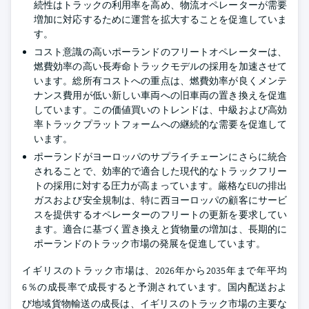
続性はトラックの利用率を高め、物流オペレーターが需要
増加に対応するために運営を拡大することを促進していま
す。
コスト意識の高いポーランドのフリートオペレーターは、
燃費効率の高い長寿命トラックモデルの採用を加速させて
います。総所有コストへの重点は、燃費効率が良くメンテ
ナンス費用が低い新しい車両への旧車両の置き換えを促進
しています。この価値買いのトレンドは、中級および高効
率トラックプラットフォームへの継続的な需要を促進して
います。
ポーランドがヨーロッパのサプライチェーンにさらに統合
されることで、効率的で適合した現代的なトラックフリー
トの採用に対する圧力が高まっています。厳格なEUの排出
ガスおよび安全規制は、特に西ヨーロッパの顧客にサービ
スを提供するオペレーターのフリートの更新を要求してい
ます。適合に基づく置き換えと貨物量の増加は、長期的に
ポーランドのトラック市場の発展を促進しています。
イギリスのトラック市場は、2026年から2035年まで年平均
6％の成長率で成長すると予測されています。国内配送およ
び地域貨物輸送の成長は、イギリスのトラック市場の主要な