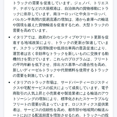
トラックの需要を促進しています。ジェノバ、トリエス
テ、ナポリなどの大規模港は、自治体内の貨物移動にトラ
ックに依存しています。南ヨーロッパと中央ヨーロッパ、
バルカン半島間の貿易流通の増加は、港から倉庫への輸送
や国境を越えた貨物輸送を促進するため、大型トラックの
需要を高めています。
イタリアでは、政府のインセンティブやフリート更新を促
進する地域政策により、トラックの更新が加速していま
す。スクラップ処理制度や低排出車両の普及促進により、
運営者は古く非効率なトラックを新しいものに交換する動
機付けを受けています。これらのプログラムは、フリート
の平均年齢を低下させ、排出ガス基準への適合性を高め、
新しいディーゼルトラックや代替燃料を使用するトラック
の需要を刺激しています。
イタリアのトラック市場は、サードパーティーロジスティ
クスや宅配サービスの拡大によって成長しています。電子
商取引の人気上昇と小売業者や製造業者による輸送のアウ
トソーシングの増加により、標準化されたスケーラブルな
フリートの需要が高まっています。ロジスティクス提供業
者は、サービスの信頼性を高め、都市部や地域間の輸送ル
ートにおける配送頻度を増加させるため、トラックへの投