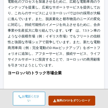
電動化のプロセスを加速させるために、広範な電動車両のラ
インナップを提案し、広範なサポートサービスを提供してお
り、これらのサービスによりヨーロッパではEVの採用が大幅
に進んでいます。また、脱炭素化と都市物流のニーズの変化
に対応し、持続可能性のイメージを向上させるために、合弁
事業や生産拡大に取り組んでいます。
いすゞ
は、7.5トン車の
ような小規模市場（例：イギリス市場）でもフリートの信頼
性と強固な市場シェアで競争しています。また、新たな電動
商用車両（例：完全電動のD-Maxピックアップ）をポートフ
ォリオに追加し、アフターサービス、接続サービス、ライフ
サイクルサポートに投資することで、ヨーロッパの商用顧客
を引きつけようとしています。
ヨーロッパのトラック市場企業
お電話くださ
トラック業界で活動する主要企業は以下の通りです：
い
無料のPDFをダウンロード
ベラーズ