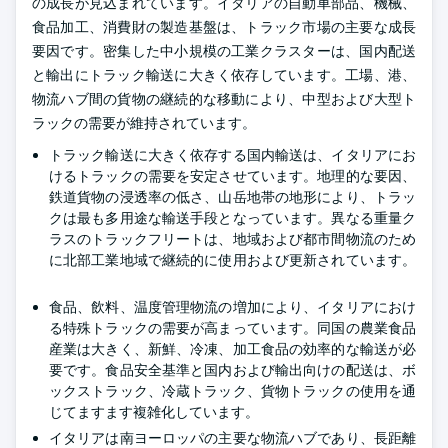
の成長が見込まれています。イタリアの自動車部品、機械、
食品加工、消費財の製造基盤は、トラック市場の主要な成長
要因です。密集した中小規模の工業クラスターは、国内配送
と輸出にトラック輸送に大きく依存しています。工場、港、
物流ハブ間の貨物の継続的な移動により、中型および大型ト
ラックの需要が維持されています。
トラック輸送に大きく依存する国内輸送は、イタリアにお
けるトラックの需要を安定させています。地理的な要因、
鉄道貨物の浸透率の低さ、山岳地帯の地形により、トラッ
クは最も多用途な輸送手段となっています。異なる重量ク
ラスのトラックフリートは、地域および都市間物流のため
に北部工業地域で継続的に使用および更新されています。
食品、飲料、温度管理物流の増加により、イタリアにおけ
る特殊トラックの需要が高まっています。同国の農業食品
産業は大きく、新鮮、冷凍、加工食品の効率的な輸送が必
要です。食品安全基準と国内および輸出向けの配送は、ボ
ックストラック、冷蔵トラック、貨物トラックの使用を通
じてますます複雑化しています。
イタリアは南ヨーロッパの主要な物流ハブであり、長距離