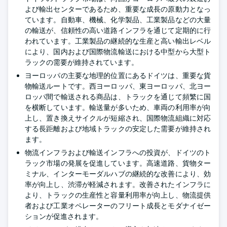
よび輸出センターであるため、重要な成長の原動力となっ
ています。自動車、機械、化学製品、工業製品などの大量
の輸送が、信頼性の高い道路インフラを通じて定期的に行
われています。工業製品の継続的な生産と高い輸出レベル
により、国内および国際物流輸送における中型から大型ト
ラックの需要が維持されています。
ヨーロッパの主要な地理的位置にあるドイツは、重要な貨
物輸送ルートです。西ヨーロッパ、東ヨーロッパ、北ヨー
ロッパ間で輸送される商品は、トラックを通じて頻繁に国
を横断しています。輸送量が多いため、車両の利用率が向
上し、置き換えサイクルが短縮され、国際物流組織に対応
する長距離および地域トラックの安定した需要が維持され
ます。
物流インフラおよび輸送インフラへの投資が、ドイツのト
ラック市場の発展を促進しています。高速道路、貨物ター
ミナル、インターモーダルハブの継続的な改善により、効
率が向上し、渋滞が軽減されます。改善されたインフラに
より、トラックの生産性と容量利用率が向上し、物流提供
者および工業オペレーターのフリート成長とモダナイゼー
ションが促進されます。