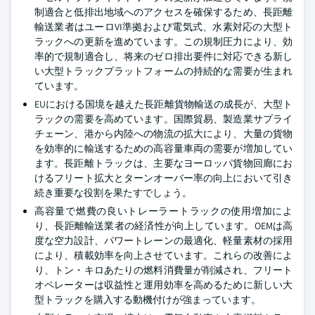
制適合と低排出地域へのアクセスを確保するため、長距離
輸送業者はユーロVI準拠および電気式、水素対応の大型ト
ラックへの更新を進めています。この規制圧力により、効
率的で規制適合し、将来のゼロ排出要件に対応できる新し
い大型トラックプラットフォームの持続的な需要が生まれ
ています。
EUにおける国境を越えた長距離貨物輸送の成長が、大型ト
ラックの需要を高めています。国際貿易、製造業サプライ
チェーン、港から内陸への物流の拡大により、大量の貨物
を効率的に輸送するための高容量車両の需要が増加してい
ます。長距離トラックは、主要なヨーロッパ貨物回廊にお
けるフリート拡大とターンオーバー率の向上において引き
続き重要な役割を果たすでしょう。
高容量で燃費の良いトレーラートラックの使用増加によ
り、長距離輸送業者の経済性が向上しています。OEMは高
度な空力設計、パワートレーンの最適化、軽量素材の採用
により、積載効率を向上させています。これらの改善によ
り、トン・キロあたりの燃料消費量が削減され、フリート
オペレーターは収益性と運用効率を高めるために新しい大
型トラックを購入する動機付けが強まっています。