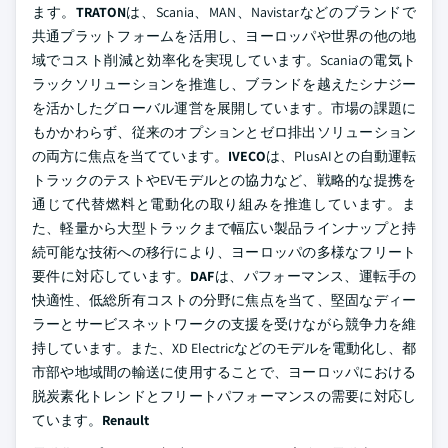
ます。
TRATON
は、Scania、MAN、Navistarなどのブランドで
共通プラットフォームを活用し、ヨーロッパや世界の他の地
域でコスト削減と効率化を実現しています。Scaniaの電気ト
ラックソリューションを推進し、ブランドを越えたシナジー
を活かしたグローバル運営を展開しています。市場の課題に
もかかわらず、従来のオプションとゼロ排出ソリューション
の両方に焦点を当てています。
IVECO
は、PlusAIとの自動運転
トラックのテストやEVモデルとの協力など、戦略的な提携を
通じて代替燃料と電動化の取り組みを推進しています。ま
た、軽量から大型トラックまで幅広い製品ラインナップと持
続可能な技術への移行により、ヨーロッパの多様なフリート
要件に対応しています。
DAF
は、パフォーマンス、運転手の
快適性、低総所有コストの分野に焦点を当て、堅固なディー
ラーとサービスネットワークの支援を受けながら競争力を維
持しています。また、XD Electricなどのモデルを電動化し、都
市部や地域間の輸送に使用することで、ヨーロッパにおける
脱炭素化トレンドとフリートパフォーマンスの需要に対応し
ています。
Renault