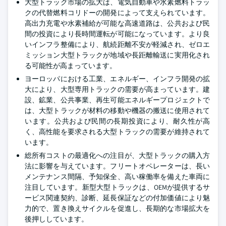
大型トラック市場の拡大は、電気自動車や水素燃料トラッ
クの代替燃料コリドーの開発によって支えられています。
高出力充電や水素補給が可能な高速道路は、公共および民
間の投資により長時間運転が可能になっています。より良
いインフラ整備により、航続距離不安が軽減され、ゼロエ
ミッション大型トラックが地域や長距離輸送に実用化され
る可能性が高まっています。
ヨーロッパにおける工業、エネルギー、インフラ開発の拡
大により、大型専用トラックの需要が高まっています。建
設、鉱業、公共事業、再生可能エネルギープロジェクトで
は、大型トラックが材料の移動や機器の搬送に使用されて
います。公共および民間の長期投資により、耐久性が高
く、高性能を要求される大型トラックの需要が維持されて
います。
総所有コストの最適化への注目が、大型トラックの購入方
法に影響を与えています。フリートオペレーターは、長い
メンテナンス間隔、予知保全、高い稼働率を備えた車両に
注目しています。新型大型トラックは、OEMが提供するサ
ービス関連契約、診断、延長保証などの付加価値により魅
力的で、置き換えサイクルを促進し、長期的な市場拡大を
後押ししています。