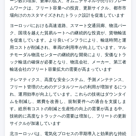
ージ数の増加、倉庫の拡大、オムニチャネル小売りのフレー
ムワークは、フリート容量への投資、更新サイクル、都市市
場向けのカスタマイズされたトラック設計を促進しています
ヨーロッパにおける高速道路、スマート交通回廊、物流パー
ク、国境を越えた貿易ルートへの継続的な投資が、貨物輸送
を促進しています。より良いインフラにより、輸送時間と運
用コストが削減され、車両の利用率が向上しています。マル
チモーダル物流センターの継続的な開発により、安価なトラ
ック輸送の確保が必要となり、物流会社、メーカー、第三者
輸送会社のフリート容量拡大の需要が高まっています
テレマティクス、高度な安全システム、予測メンテナンス、
フリート管理のためのデジタルツールの利用が増加するにつ
れ、運用効率が向上しています。これらの技術はダウンタイ
ムを削減し、燃費を改善し、規制要件への適合を支援しま
す。総所有コストの削減と生産性の向上の需要が高まる中、
技術的に高度なトラックへの需要は増加し、フリートの更新
サイクルが加速しています
北ヨーロッパは、電気化プロセスの早期導入と効果的な持続