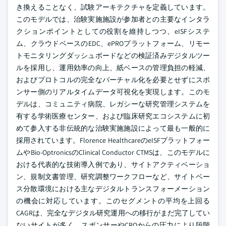
き換えることなく、試験アーキテクチャを定義しています。
このモデルでは、治験実施施設が参加者との主要なインタラ
クションポイントとしての役割を維持しつつ、eISFシステ
ム、クラウドベースのEDC、ePROプラットフォーム、リモー
トモニタリングダッシュボードなどの検証済みデジタルツー
ルを採用し、運用効率の向上、紙ベースの管理負担の軽減、
およびプロトコルの完全なバーチャル化を必要とせずにスポ
ンサー側のリアルタイムデータ可視化を実現します。このモ
デルは、コミュニティ病院、レガシーな研究管理システムを
有する学術医療センター、および臨床研究エコシステムに初
めて参入する非伝統的な治験実施施設によって最も一般的に
採用されています。Florence HealthcareのeISFプラットフォー
ムやBio-OptronicsのClinical Conductor CTMSは、このモデルに
おける代表的な技術導入例であり、サイトアクティベーショ
ン、規制文書管理、研究調整ワークフローなど、サイトベー
ス分散環境における主なデジタルトランスフォーメーション
の機会に対応しています。このセグメントの平均を上回る
CAGRは、完全なデジタル研究運用への移行がまだ完了してい
ないサイトが多く、スポンサーやCROからの圧力により段階