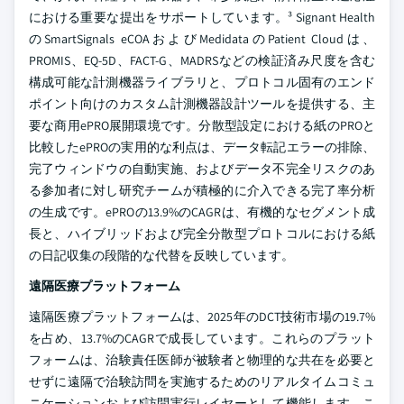
における重要な提出をサポートしています。³ Signant Health
のSmartSignals eCOAおよびMedidataのPatient Cloudは、
PROMIS、EQ-5D、FACT-G、MADRSなどの検証済み尺度を含む
構成可能な計測機器ライブラリと、プロトコル固有のエンド
ポイント向けのカスタム計測機器設計ツールを提供する、主
要な商用ePRO展開環境です。分散型設定における紙のPROと
比較したePROの実用的な利点は、データ転記エラーの排除、
完了ウィンドウの自動実施、およびデータ不完全リスクのあ
る参加者に対し研究チームが積極的に介入できる完了率分析
の生成です。ePROの13.9%のCAGRは、有機的なセグメント成
長と、ハイブリッドおよび完全分散型プロトコルにおける紙
の日記収集の段階的な代替を反映しています。
遠隔医療プラットフォーム
遠隔医療プラットフォームは、2025年のDCT技術市場の19.7%
を占め、13.7%のCAGRで成長しています。これらのプラット
フォームは、治験責任医師が被験者と物理的な共在を必要と
せずに遠隔で治験訪問を実施するためのリアルタイムコミュ
ニケーションおよび訪問実行レイヤーとして機能します。こ