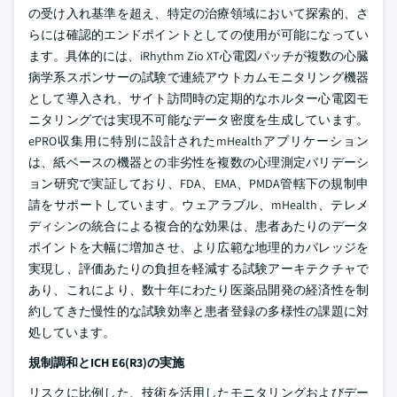
の受け入れ基準を超え、特定の治療領域において探索的、さ
らには確認的エンドポイントとしての使用が可能になってい
ます。具体的には、iRhythm Zio XT心電図パッチが複数の心臓
病学系スポンサーの試験で連続アウトカムモニタリング機器
として導入され、サイト訪問時の定期的なホルター心電図モ
ニタリングでは実現不可能なデータ密度を生成しています。
ePRO収集用に特別に設計されたmHealthアプリケーション
は、紙ベースの機器との非劣性を複数の心理測定バリデーシ
ョン研究で実証しており、FDA、EMA、PMDA管轄下の規制申
請をサポートしています。ウェアラブル、mHealth、テレメ
ディシンの統合による複合的な効果は、患者あたりのデータ
ポイントを大幅に増加させ、より広範な地理的カバレッジを
実現し、評価あたりの負担を軽減する試験アーキテクチャで
あり、これにより、数十年にわたり医薬品開発の経済性を制
約してきた慢性的な試験効率と患者登録の多様性の課題に対
処しています。
規制調和とICH E6(R3)の実施
リスクに比例した、技術を活用したモニタリングおよびデー