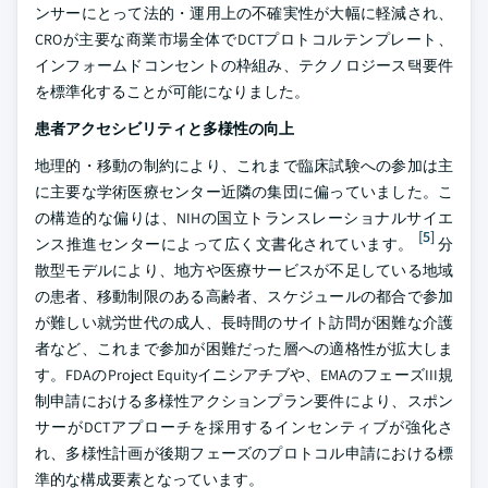
ンサーにとって法的・運用上の不確実性が大幅に軽減され、
CROが主要な商業市場全体でDCTプロトコルテンプレート、
インフォームドコンセントの枠組み、テクノロジース택要件
を標準化することが可能になりました。
患者アクセシビリティと多様性の向上
地理的・移動の制約により、これまで臨床試験への参加は主
に主要な学術医療センター近隣の集団に偏っていました。こ
の構造的な偏りは、NIHの国立トランスレーショナルサイエ
[5]
ンス推進センターによって広く文書化されています。
分
散型モデルにより、地方や医療サービスが不足している地域
の患者、移動制限のある高齢者、スケジュールの都合で参加
が難しい就労世代の成人、長時間のサイト訪問が困難な介護
者など、これまで参加が困難だった層への適格性が拡大しま
す。FDAのProject Equityイニシアチブや、EMAのフェーズIII規
制申請における多様性アクションプラン要件により、スポン
サーがDCTアプローチを採用するインセンティブが強化さ
れ、多様性計画が後期フェーズのプロトコル申請における標
準的な構成要素となっています。