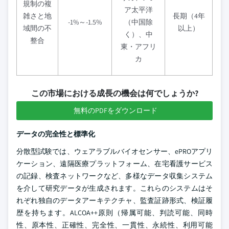
規制の複
ア太平洋
雑さと地
長期（4年
-1%～-1.5%
（中国除
域間の不
以上）
く）、中
整合
東・アフリ
カ
この市場における成長の機会は何でしょうか?
無料のPDFをダウンロード
データの完全性と標準化
分散型試験では、ウェアラブルバイオセンサー、ePROアプリ
ケーション、遠隔医療プラットフォーム、在宅看護サービス
の記録、検査ネットワークなど、多様なデータ収集システム
を介して研究データが生成されます。これらのシステムはそ
れぞれ独自のデータアーキテクチャ、監査証跡形式、検証履
歴を持ちます。ALCOA++原則（帰属可能、判読可能、同時
性、原本性、正確性、完全性、一貫性、永続性、利用可能