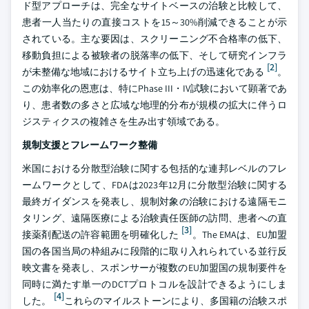
ド型アプローチは、完全なサイトベースの治験と比較して、
患者一人当たりの直接コストを15～30%削減できることが示
されている。主な要因は、スクリーニング不合格率の低下、
移動負担による被験者の脱落率の低下、そして研究インフラ
[2]
が未整備な地域におけるサイト立ち上げの迅速化である
。
この効率化の恩恵は、特にPhase III・IV試験において顕著であ
り、患者数の多さと広域な地理的分布が規模の拡大に伴うロ
ジスティクスの複雑さを生み出す領域である。
規制支援とフレームワーク整備
米国における分散型治験に関する包括的な連邦レベルのフレ
ームワークとして、FDAは2023年12月に分散型治験に関する
最終ガイダンスを発表し、規制対象の治験における遠隔モニ
タリング、遠隔医療による治験責任医師の訪問、患者への直
[3]
接薬剤配送の許容範囲を明確化した
。The EMAは、EU加盟
国の各国当局の枠組みに段階的に取り入れられている並行反
映文書を発表し、スポンサーが複数のEU加盟国の規制要件を
同時に満たす単一のDCTプロトコルを設計できるようにしま
[4]
した。
これらのマイルストーンにより、多国籍の治験スポ