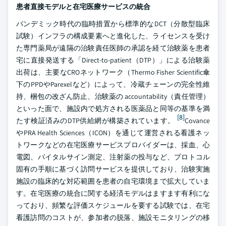
患者直接モデルと在宅医療サービスの統合
パンデミック時代の臨時措置から標準的なDCT（分散型臨床
試験）インフラの構成要素へと進化した、ライセンスを受け
た専門薬局が遠隔の治験責任医師の承認を経て治験薬を患者
宅に直接発送する「Direct-to-patient（DTP）」による治験薬
出荷は、主要なCROネットワーク（Thermo Fisher Scientific傘
下のPPDやParexelなど）によって、冷蔵チェーンの完全性維
持、梱包の改ざん防止、治験薬の accountability（責任管理）
といった面で、施設内で処方される医薬品と同等の基準を満
[8]
たす検証済みのDTP供給網が構築されています。
Covance
やPRA Health Sciences（ICON）を通じて運営される看護ネッ
トワークなどの在宅医療サービスプロバイダーは、採血、心
電図、バイタルサイン測定、注射薬の投与など、プロトコル
固有の手順に基づく訪問サービスを提供しており、治験実施
施設の臨床的な対応範囲を患者の自宅環境まで拡大していま
す。在宅医療の統合に関する経済モデルはますます有利にな
っており、頻繁な評価スケジュールを要する試験では、在宅
看護訪問のコストが、参加者の脱落、施設モニタリングの移