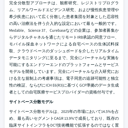
完全分散型アプローチは、観察研究、レジストリプログラ
ム、リアルワールドエビデンス研究、および慢性疾患管理や
希少疾患において広く分散した患者集団を対象とした忍容性
の高い治療法を伴う介入的な設定において最も一般的です。
Medable、Science 37、Curebaseなどの企業は、参加者募集か
らデジタルチャネルを通じたリモートIRB承認の同意フロー、
モバイル採血ネットワークによる自宅ベースの生体試料採
取、クラウドベースのダッシュボードを介したリアルタイム
データモニタリングに至るまで、完全にバーチャルな実施を
可能にするエンドツーエンドのプラットフォームとサービス
モデルを開発しています。完全にバーチャルな介入研究にお
ける主な規制上の考慮事項は、電子同意の追跡可能性と独立
性の検証、ならびにICH E6(R3)に基づくGCP準拠のデータ生成
者としての自宅医療サービスプロバイダーの資格付与です。
サイトベース分散モデル
サイトベース分散モデルは、2025年の市場において14.5%を占
め、最も高いセグメントCAGR 13.9%で成長しており、既存の
臨床サイトインフラをDCT技術機能で拡張するのではなく置