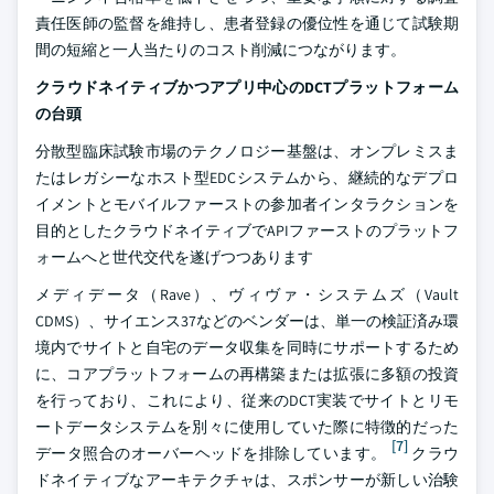
責任医師の監督を維持し、患者登録の優位性を通じて試験期
間の短縮と一人当たりのコスト削減につながります。
クラウドネイティブかつアプリ中心のDCTプラットフォーム
の台頭
分散型臨床試験市場のテクノロジー基盤は、オンプレミスま
たはレガシーなホスト型EDCシステムから、継続的なデプロ
イメントとモバイルファーストの参加者インタラクションを
目的としたクラウドネイティブでAPIファーストのプラットフ
ォームへと世代交代を遂げつつあります
メディデータ（Rave）、ヴィヴァ・システムズ（Vault
CDMS）、サイエンス37などのベンダーは、単一の検証済み環
境内でサイトと自宅のデータ収集を同時にサポートするため
に、コアプラットフォームの再構築または拡張に多額の投資
を行っており、これにより、従来のDCT実装でサイトとリモ
ートデータシステムを別々に使用していた際に特徴的だった
[7]
データ照合のオーバーヘッドを排除しています。
クラウ
ドネイティブなアーキテクチャは、スポンサーが新しい治験