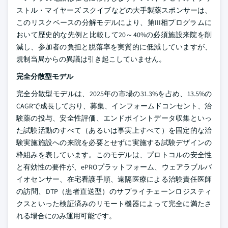
ストル・マイヤーズ スクイブなどの大手製薬スポンサーは、
このリスクベースの分解モデルにより、第III相プログラムに
おいて歴史的な先例と比較して20～40%の必須施設来院を削
減し、参加者の負担と脱落率を実質的に低減していますが、
規制当局からの異議は引き起こしていません。
完全分散型モデル
完全分散型モデルは、2025年の市場の31.3%を占め、13.5%の
CAGRで成長しており、募集、インフォームドコンセント、治
験薬の投与、安全性評価、エンドポイントデータ収集といっ
た試験活動のすべて（あるいは事実上すべて）を固定的な治
験実施施設への来院を必要とせずに実施する試験デザインの
枠組みを表しています。このモデルは、プロトコルの安全性
と有効性の要件が、ePROプラットフォーム、ウェアラブルバ
イオセンサー、在宅看護手順、遠隔医療による治験責任医師
の訪問、DTP（患者直送型）のサプライチェーンロジスティ
クスといった検証済みのリモート機器によって完全に満たさ
れる場合にのみ運用可能です。