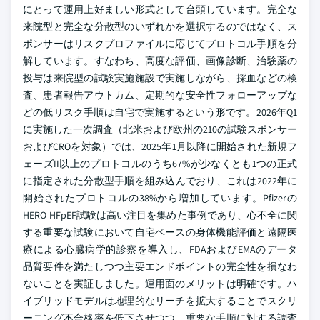
にとって運用上好ましい形式として台頭しています。完全な
来院型と完全な分散型のいずれかを選択するのではなく、ス
ポンサーはリスクプロファイルに応じてプロトコル手順を分
解しています。すなわち、高度な評価、画像診断、治験薬の
投与は来院型の試験実施施設で実施しながら、採血などの検
査、患者報告アウトカム、定期的な安全性フォローアップな
どの低リスク手順は自宅で実施するという形です。2026年Q1
に実施した一次調査（北米および欧州の210の試験スポンサー
およびCROを対象）では、2025年1月以降に開始された新規フ
ェーズII以上のプロトコルのうち67%が少なくとも1つの正式
に指定された分散型手順を組み込んでおり、これは2022年に
開始されたプロトコルの38%から増加しています。Pfizerの
HERO-HFpEF試験は高い注目を集めた事例であり、心不全に関
する重要な試験において自宅ベースの身体機能評価と遠隔医
療による心臓病学的診察を導入し、FDAおよびEMAのデータ
品質要件を満たしつつ主要エンドポイントの完全性を損なわ
ないことを実証しました。運用面のメリットは明確です。ハ
イブリッドモデルは地理的なリーチを拡大することでスクリ
ーニング不合格率を低下させつつ、重要な手順に対する調査