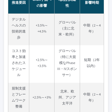
推進要因
影響時期
の影響
性
デジタル
グローバル
ヘルスの
+3.5%～
中期（2～4
（主に北
技術的進
+4.5%
年）
米・欧州）
歩
コスト効
グローバル
率と加速
（特に大規
+2.5%～
短期（2年
されたス
模なPhase
+3.5%
以内）
ケジュー
III・IVスポン
ル
サー）
規制支援
北米、欧
とフレー
中期（2～4
+2.5%～+3%
州、アジア
ムワーク
年）
太平洋
整備