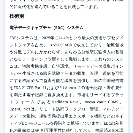
的に近代化が進んでいることを反映しています。
技術別
電子データキャプチャ（EDC）システム
EDCシステムは、2025年に24.4%という最大の技術サブセグメ
ントシェアを占め、13.5%のCAGRで成長しており、治療領域
や分散モデルにかかわらず、あらゆる分散型試験導入の基盤
となるデータインフラ層として機能します。これらのシステ
ムは、治験実施施設、自宅環境、リモートデータ収集ポイン
トから生成される臨床試験データの収集、管理、送信を可能
にする検証済みで監査可能な環境を提供し、紙の症例報告書
をFDA 21 CFR Part 11およびEU Annex 11の電子記録・署名要件
を満たす電子記録に置き換えます。市場をリードするプラッ
トフォームであるMedidata Rave、Veeva Vault CDMS、
OpenClinicaは、リモート訪問ワークフロー管理、マルチソー
スデータ集約、規制当局提出用エクスポート機能などのネイ
ティブDCTモジュールを段階的に拡張しています。EDCの差別
化の最前線はAPI相互運用性に移行しており、検証済みEDC環