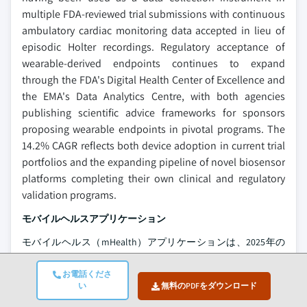
multiple FDA-reviewed trial submissions with continuous
ambulatory cardiac monitoring data accepted in lieu of
episodic Holter recordings. Regulatory acceptance of
wearable-derived endpoints continues to expand
through the FDA's Digital Health Center of Excellence and
the EMA's Data Analytics Centre, with both agencies
publishing scientific advice frameworks for sponsors
proposing wearable endpoints in pivotal programs. The
14.2% CAGR reflects both device adoption in current trial
portfolios and the expanding pipeline of novel biosensor
platforms completing their own clinical and regulatory
validation programs.
モバイルヘルスアプリケーション
モバイルヘルス（mHealth）アプリケーションは、2025年の
DCT技術市場の12.1%を占め、14.1%のCAGRを記録しており、
スマートフォンやタブレットベースのアプリケーションを通
お電話くださ
い
無料のPDFをダウンロード
じて、被験者がePROの完了、服薬アドヒアランスの追跡、遠