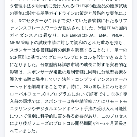
タ管理手法を明示的に受け入れるICH E6(R3)医薬品の臨床試験
の実施に関する基準ガイドラインの策定と段階的な実施によ
り、DCTセクターがこれまで欠いていた多管轄にわたるリフ
ァレンスフレームワークが提供されました。米国FDAの国内
ガイダンスとは異なり、ICH E6(R3)はFDA、EMA、PMDA、
MHRA管轄下の試験申請に対して調和のとれた重みを持ち、
スポンサーは各管轄固有の解釈を調整することなく、単一の
GCP原則に基づいてグローバルプロトコルを設計できるよう
になりました。分散型臨床試験市場の成長に対する実務的な
影響は、スポンサーが複数の規制管轄に同時に分散型要素を
導入する際に発生していた法的・コンプライアンスのオーバ
ーヘッドを削減することです。特に、20カ国以上にわたるグ
ローバルフェーズIIIプログラムにおいて顕著です。E6(R3)導
入前の環境では、スポンサーは各申請管轄ごとにリモートモ
ニタリングやデジタルエンドポイント手法の受け入れ可能性
について個別に科学的助言を得る必要があり、このプロセス
により後期フェーズのプロトコル開発期間が4～8ヶ月延長さ
れていました。