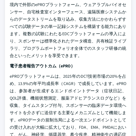
境内で外部のePROプラットフォーム、ウェアラブルバイオセ
ンサー、自宅検査室インターフェース、遠隔医療システムか
らのデータストリームを取り込み、収集方法にかかわらずす
べての試験データの単一記録システムを構築する能力にあり
ます。複数の試験にわたるEDCプラットフォームの導入によ
り、スポンサーは標準化されたデータ構造、共有検証ライブ
ラリ、プログラムポートフォリオ全体でのスタッフ研修の統
合といったメリットを享受できます。
電子患者報告アウトカム（ePRO）
ePROプラットフォームは、2025年のDCT技術市場の20%を占
め、13.9%の年平均成長率（CAGR）で成長しています。ePRO
は、参加者が生成するエンドポイントデータ（症状日記、
QOL評価、機能状態測定、服薬アドヒアランスログなど）を
収集、タイムスタンプ付与、スポンサーの臨床データ環境へ
サイトを介さずに送信する主要なメカニズムとして機能しま
す。ePROデータの規制当局による一次エンドポイントとして
の受け入れが大幅に拡大しており、FDA、EMA、PMDAにおい
て、がん、神経学、循環器学、希少疾患、精神衛生の適応症