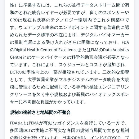
性）に準拠するには、これらの並行データストリーム間で調
和のとれた統合レイヤーが必要ですが、多くのスポンサーや
CROは現在も既存のテクノロジー環境内でこれを構築中で
す。ウェアラブル由来のエンドポイントに関する普遍的に認
められたデータ標準の不在により、デジタルバイオマーカー
の規制当局による受け入れがさらに困難になっており、FDA
のDigital Health Center of ExcellenceまたはEMAのData Analytics
Centreとのケースバイケースの科学的助言会議が必要となっ
ています。これにより、スケジュールとコストが追加され、
DCTの効率性向上の一部が相殺されています。二次的な影響
として、大手製薬企業がマルチシステムのデータ統合を大規
模に管理するために配備している専門の検証エンジニアリン
グリソースを欠く中小規模および新興のバイオテックスポン
サーに不均衡な負担がかかっています。
規制の複雑さと地域間の不整合
FDAおよびEMAが有効なガイダンスを発行している一方で、
多国籍DCTの実施に不可欠な各国の規制当局間で大きな規制
の断片化が続いています。日本のPMDA、インドのCDSCO、ブ