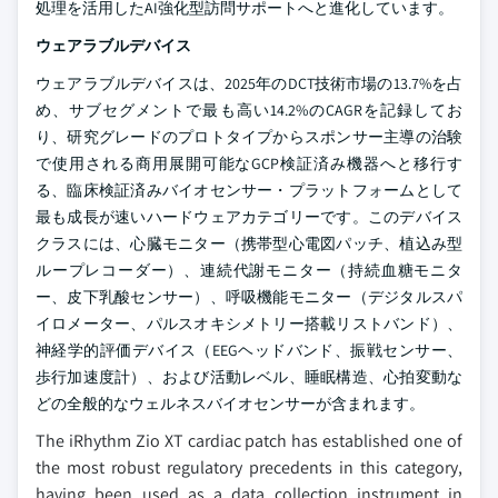
処理を活用したAI強化型訪問サポートへと進化しています。
ウェアラブルデバイス
ウェアラブルデバイスは、2025年のDCT技術市場の13.7%を占
め、サブセグメントで最も高い14.2%のCAGRを記録してお
り、研究グレードのプロトタイプからスポンサー主導の治験
で使用される商用展開可能なGCP検証済み機器へと移行す
る、臨床検証済みバイオセンサー・プラットフォームとして
最も成長が速いハードウェアカテゴリーです。このデバイス
クラスには、心臓モニター（携帯型心電図パッチ、植込み型
ループレコーダー）、連続代謝モニター（持続血糖モニタ
ー、皮下乳酸センサー）、呼吸機能モニター（デジタルスパ
イロメーター、パルスオキシメトリー搭載リストバンド）、
神経学的評価デバイス（EEGヘッドバンド、振戦センサー、
歩行加速度計）、および活動レベル、睡眠構造、心拍変動な
どの全般的なウェルネスバイオセンサーが含まれます。
The iRhythm Zio XT cardiac patch has established one of
the most robust regulatory precedents in this category,
having been used as a data collection instrument in