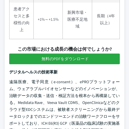
患者アク
新興市場・
セスと多
長期（4年
+1%～+1.5%
医療不足地
様性の向
以上）
域
上
この市場における成長の機会は何でしょうか?
無料のPDFをダウンロード
デジタルヘルスの技術革新
遠隔医療、電子同意（e-consent）、ePROプラットフォー
ム、ウェアラブルバイオセンサーなどのイノベーションが、
治験データの収集・送信・検証方法を根本から再構築してい
る。Medidata Rave、Veeva Vault CDMS、OpenClinicaなどのク
ラウド型EDCシステムは、被験者スクリーニングから最終デ
ータロックまでのエンドツーエンドの治験ワークフローをサ
ポートしており、ICH E6(R3) GCP（医薬品の臨床試験の実施基