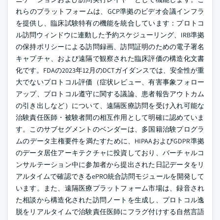
れらのプラットフォームは、GCP準拠のビデオ会議インフラ
を提供し、臨床試験特有の機能を統合しています：プロトコ
ル訪問ウィンドウに連動した予約スケジューリング、IRB準拠
の保持ポリシーによる訪問録画、訪問証明のための電子署名
キャプチャ、および遠隔で観察された臨床評価の構造化文書
化です。FDAの2023年12月のDCTガイダンスでは、安全性が重
大でないプロトコル評価（症状レビュー、有害事象フォロー
アップ、プロトコル遵守に関する議論、患者報告アウトカム
の引き出しなど）について、遠隔医療訪問を受け入れ可能な
治験責任医師・被験者間の相互作用として明確に認めていま
す。このサブセグメントのベンダーは、多国籍治験プログラ
ムのデータ主権要件を満たすために、HIPAAおよびGDPR準拠
のデータ居住アーキテクチャに投資しており、バーチャルコ
ンサルテーション中に参加者から提出された日記データをリ
アルタイムで確認できるePRO統合訪問モジュールを開発して
います。また、遠隔医療プラットフォーム市場は、録音され
た相談から構造化された訪問ノートを生成し、プロトコル逸
脱をリアルタイムで治験責任医師にフラグ付けする自然言語