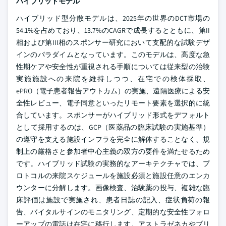
ハイブリッドモデル
ハイブリッド型分散モデルは、2025年の世界のDCT市場の
54.1%を占めており、13.7%のCAGRで成長するとともに、第II
相および第III相のスポンサー研究において支配的な試験デザ
インのパラダイムとなっています。このモデルは、高度な急
性期ケアや安全性が重視される手順については従来型の治験
実施施設への来院を維持しつつ、在宅での検体採取、
ePRO（電子患者報告アウトカム）の実施、遠隔医療による安
全性レビュー、電子同意といったリモート要素を選択的に統
合しています。スポンサーがハイブリッド形式をデフォルト
として採用するのは、GCP（医薬品の臨床試験の実施基準）
の遵守を支える施設インフラを完全に解体することなく、規
制上の厳格さと参加者中心主義の双方の要件を満たせるため
です。ハイブリッド試験の実務的なアーキテクチャでは、プ
ロトコルの来院スケジュールを施設必須と施設任意のエンカ
ウンターに分解します。画像検査、治験薬の投与、複雑な臨
床評価は施設で実施され、患者日誌の記入、症状負荷の報
告、バイタルサインのモニタリング、定期的な安全性フォロ
ーアップの電話は在宅に移行します。アストラゼネカやブリ