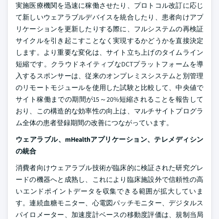
実施医療機関を迅速に稼働させたり、プロトコル改訂に応じ
て新しいウェアラブルデバイスを統合したり、患者向けアプ
リケーションを更新したりする際に、フルシステムの再検証
サイクルを引き起こすことなく実現するかどうかを直接決定
します。より重要な変化は、サイト立ち上げのタイムライン
短縮です。クラウドネイティブなDCTプラットフォームを導
入するスポンサーは、従来のオンプレミスシステムと別管理
のリモートモジュールを使用した試験と比較して、中央値で
サイト稼働までの期間が15～20%短縮されることを報告して
おり、この構造的な効率性の向上は、マルチサイトプログラ
ム全体の患者登録期間の改善につながっています。
ウェアラブル、mHealthアプリケーション、テレメディシン
の統合
消費者向けウェアラブル技術が臨床的に検証された研究グレ
ードの機器へと成熟し、これにより臨床施設外で信頼性の高
いエンドポイントデータを収集できる範囲が拡大していま
す。連続血糖モニター、心電図パッチモニター、デジタルス
パイロメーター、加速度計ベースの移動度評価は、規制当局