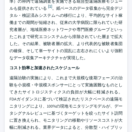
準）の枠内で遠隔調査を実施できる統合型遠隔医療モジュー
[1]
ルも提供されている
。紙ベースのデータ収集から完全デジ
タル・検証済みシステムへの移行により、平均的なサイト稼
働までの期間が短縮され、従来の大学病院に限られていた研
究者層が、地域医療ネットワークや専門医療グループといっ
たこれまで研究エコシステムから排除されていた層まで拡大
した。その結果、被験者層の拡大、より代表的な被験者集団
の確保、そして単一サイトの混乱に左右されにくいより強靭
なデータ収集アーキテクチャが実現した。
コスト効率と加速されたスケジュール
遠隔治験の実施により、これまで大規模な後期フェーズの治
験を小規模・中規模スポンサーにとって実施困難なものとし
てきたサイトロジスティクスの負担が大幅に軽減される。
FDAガイダンスに基づいて検証されたリスクベースの遠隔モ
ニタリングにより、100%の現地モニタリングモデルが、デー
タシグナルレビューに基づくターゲットを絞ったサイト訪問
に置き換えられ、モニタリングの移動やリソースコストが大
幅に削減される。業界データによると、分散型・ハイブリッ