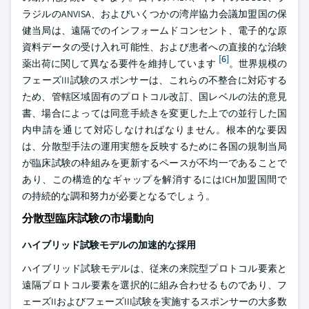
ラジルのANVISA、およびいくつかの湾岸協力会議加盟国の保
健当局は、遠隔でのインフォームドコンセント、電子的な原
資料データの受け入れ可能性、および患者への直接的な治験
[6]
薬出荷に関して異なる要件を維持しています
。世界規模の
フェーズIII試験のスポンサーは、これらの不整合に対応する
ため、管轄区域固有のプロトコル改訂、国レベルの法的意見
書、場合によっては同意手続きを変更した上での並行した国
内申請を通じて対応しなければなりません。根本的な要因
は、分散型手法の運用実態を反映するために各国の規制当局
が臨床試験の枠組みを更新するペースが不均一であることで
あり、この構造的なギャップを解消するにはICH加盟国間で
の持続的な調和努力が必要となるでしょう。
分散型臨床試験の市場動向
ハイブリッド試験モデルの加速的な採用
ハイブリッド試験モデルは、従来の来院型プロトコル要素と
遠隔プロトコル要素を選択的に組み合わせるものであり、フ
ェーズIIおよびフェーズIII試験を実施するスポンサーの大多数