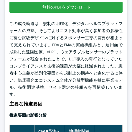
無料のPDFをダウンロード
この成長軌道は、規制の明確化、デジタルヘルスプラットフ
ォームの成熟、そしてよりコスト効率が高く参加者の多様性
に富む試験デザインに対するスポンサー主導の需要が相まっ
て支えられています。FDAとEMAの実施枠組みと、運用面で
成熟した遠隔医療、ePRO、ウェアラブルセンサーのプラット
フォームが統合されたことで、DCT導入の障壁となっていた
コンプライアンスと技術的課題が大幅に軽減されました。患
者中心主義が差別化要因から規制上の期待へと進化するに伴
い、臨床研究エコシステム全体が分散型機能を軸に事業モデ
ル、技術調達基準、サイト選定の枠組みを再構築していま
す。
主要な推進要因
推進要因の影響分析
CAGR予測へ
地理的関連