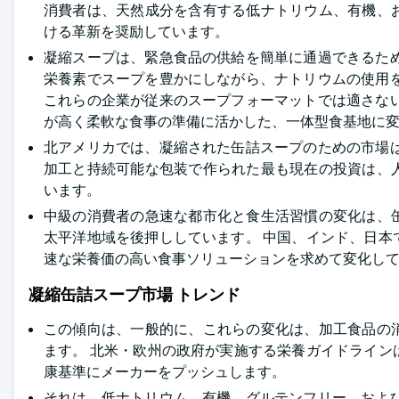
消費者は、天然成分を含有する低ナトリウム、有機、
ける革新を奨励しています。
凝縮スープは、緊急食品の供給を簡単に通過できるた
栄養素でスープを豊かにしながら、ナトリウムの使用
これらの企業が従来のスープフォーマットでは適さな
が高く柔軟な食事の準備に活かした、一体型食基地に
北アメリカでは、凝縮された缶詰スープのための市場
加工と持続可能な包装で作られた最も現在の投資は、
います。
中級の消費者の急速な都市化と食生活習慣の変化は、
太平洋地域を後押ししています。 中国、インド、日
速な栄養価の高い食事ソリューションを求めて変化し
凝縮缶詰スープ市場 トレンド
この傾向は、一般的に、これらの変化は、加工食品の
ます。 北米・欧州の政府が実施する栄養ガイドライ
康基準にメーカーをプッシュします。
それは、低ナトリウム、有機、グルテンフリー、およ