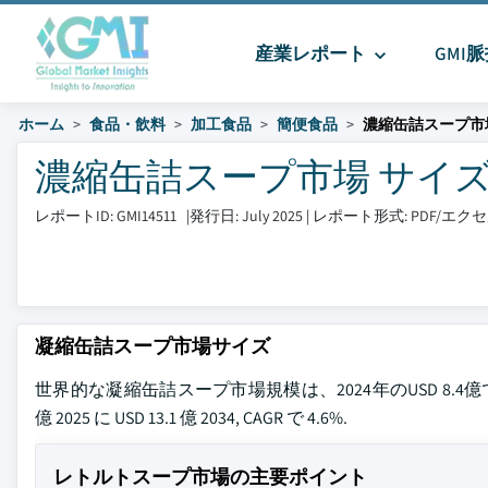
産業レポート
GMI
ホーム
食品・飲料
加工食品
簡便食品
濃縮缶詰スープ市
濃縮缶詰スープ市場 サイズとシェ
レポートID: GMI14511
|
発行日: July 2025
|
レポート形式: PDF/エ
凝縮缶詰スープ市場サイズ
世界的な凝縮缶詰スープ市場規模は、2024年のUSD 8.
億 2025 に USD 13.1 億 2034, CAGR で 4.6%.
レトルトスープ市場の主要ポイント