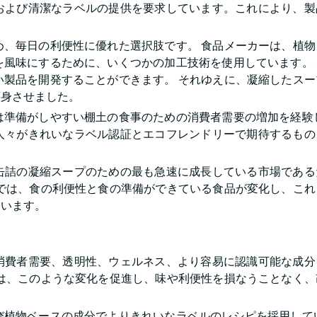
および清潔なラベルの提供を要求しています。これにより、製
め、毎日の利便性に優れた選択肢です。 食品メーカーは、植物
を風味にするために、いくつかの加工技術を使用しています。 
い製品を開発することができます。 それゆえに、凝縮したスー
変身させました。
は準備がしやすい棚土の食事のための消費者需要の増加を経験し
人々がきれいなラベル認証とエコフレンドリーで期待するもの
缶詰の凝縮スープのための最も急速に成長している市場である
本では、食の利便性と食の準備ができている食品が変化し、これ
ています。
消費者需要、透明性、ウェルネス、より容易に認識可能な成分
ンは、このような変化を促進し、味や利便性を損なうことなく、
び植物ベースの成分でよりきれいなラベルのレシピを採用してい