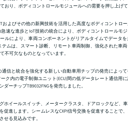
ており、ボディコントロールモジュールへの需要を押し上げて
oTおよびその他の新興技術を活用した高度なボディコントロ
急速な進歩とIoT技術の統合により、ボディコントロールモ
ュールにより、車両コンポーネントがリアルタイムでデータを
ステムは、スマート診断、リモート車両制御、強化された車両
て不可欠なものとなっています。
の通信と統合を強化する新しい自動車用チップの発売によって
ットワーク内の電子制御ユニット(ECU)間の低データレート通信用
ダーチップTB9032FNGを発売しました。
ングホイールスイッチ、メータークラスタ、ドアロックなど、
を促進します。シームレスなCXPI信号交換を促進することで
上させる見込みです。