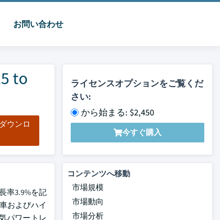
お問い合わせ
to
ライセンスオプションをご覧くだ
さい:
から始まる: $2,450
をダウンロ
今すぐ購入
ド
コンテンツへ移動
市場規模
率3.9%を記
市場動向
動車およびハイ
市場分析
気パワートレ