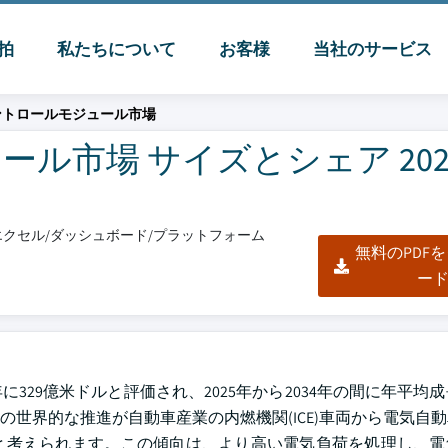
脈拍
私たちについて
お客様
当社のサービス
ントロールモジュール市場
市場 サイズとシェア 2025 
F/エクセル/ダッシュボード/プラットフォーム
無料のPDF
ー
329億米ドルと評価され、2025年から2034年の間に年平均成長
世界的な推進が自動車産業の内燃機関(ICE)車両から電気自
と考えられます。この傾向は、より高い電気負荷を処理し、電