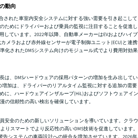
の動向
、統合された車室内安全システムに対する強い需要を引き起こし
守のためにドライバーおよび乗員の監視に注目することを促進
用しています。2022年以降、自動車メーカーはEVおよびハイ
カメラおよび赤外線センサーが電子制御ユニット(ECU)と連
準化されたDMSシステム向けのモジュール式でより費用対効
の成長は、DMSハードウェアの採用パターンの増加を生み出して
の増加は、ドライバーのリアルタイム監視に対する追加の需要
に、ハードウェアインザループ(HiL)およびソフトウェアインザル
散漫の信頼性の高い検出を確保しています。
乗員安全のための新しいソリューションを導いています。クラウ
りスマートでより反応性の高いDMS技術を促進しています。2
警告システムの車両設計への統合を増加させています。2026