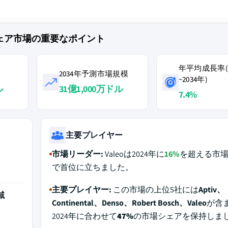
ウェア市場の重要なポイント
年平均成長率(2
2034年予測市場規模
~2034年)
ル
31億1,000万ドル
7.4%
主要プレイヤー
市場リーダー:
Valeoは2024年に
16%
を超える市
で首位に立ちました。
主要プレイヤー:
この市場の上位5社には
Aptiv、
域
Continental、Denso、Robert Bosch、Valeo
が含
2024年に合わせて
47%
の市場シェアを保持しま