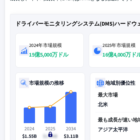
ドライバーモニタリングシステム(DMS)ハード
2024年市場規模
2025年市場規模
15億5,000万ドル
16億4,000万ド
市場規模の推移
地域別優位性
最大市場
北米
最も成長が速い地
2024
2025
2034
アジア太平洋
$1.55B
$1.64B
$3.11B