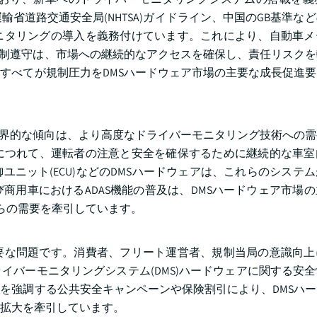
国運輸省道路交通安全局(NHTSA)ガイドライン、中国のGB基準な
ニタリングの導入を義務付けています。これにより、自動車メ
規制遵守は、市場への継続的なアクセスを確保し、責任リスク
すべてが規制圧力をDMSハードウェア市場の主要な成長促進
の世界的な傾向は、より高度なドライバーモニタリング技術への
につれて、運転者の注意と安全を確保するために継続的な車室
ニット(ECU)などのDMSハードウェアは、これらのシステ
商用車におけるADAS機能の普及は、DMSハードウェア市場
からの需要を牽引しています。
要な問題です。消費者、フリート運営者、規制当局の意識向上
イバーモニタリングシステム(DMS)ハードウェアに関する安
を強調する公共安全キャンペーンや保険割引により、DMSハ
拡大を牽引しています。