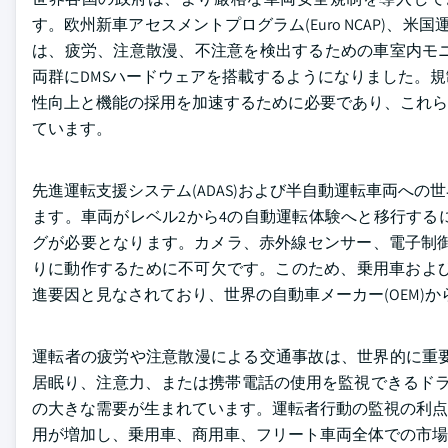
す。欧州新車アセスメントプログラム(Euro NCAP)、米
は、疲労、注意散漫、不注意を検出するための車室内モ
両群にDMSハードウェアを搭載するようになりました。
性向上と機能の採用を加速するために必要であり、これら
ています。
先進運転支援システム(ADAS)および半自動運転車両へ
ます。車両がレベル2から4の自動運転体験へと移行する
グが必要となります。カメラ、赤外線センサー、電子制御ユ
りに動作するために不可欠です。このため、乗用車および
進要因と見なされており、世界の自動車メーカー(OEM)
運転者の疲労や注意散漫による交通事故は、世界的に重
居眠り、注意力、または携帯電話の使用を監視できるドラ
の大きな需要が生まれています。運転者行動の監視の利点
用が増加し、乗用車、商用車、フリート車両全体での市場