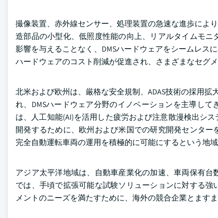
撮像装置、赤外線センサー、処理装置の急速な進歩により
造部品の小型化、低照度性能の向上、リアルタイムモニ
影響を与えることなく、DMSハードウェアをシームレス
ハードウェアのコスト削減が促進され、さまざまなセグ
北米および欧州は、厳格な安全規制、ADAS技術の採用拡
れ、DMSハードウェア分野のイノベーションを主導してき
は、人工知能(AI)を活用した疲労および注意散漫検出
開発するために、欧州および米国での研究開発センター
完全自動運転車両の運用を積極的に可能にするという地域
アジア太平洋地域は、自動車産業化の加速、車両保有台
では、手頃で拡張可能な試験ソリューションに対する強
メントのニーズを満たすために、海外の競合企業とますま