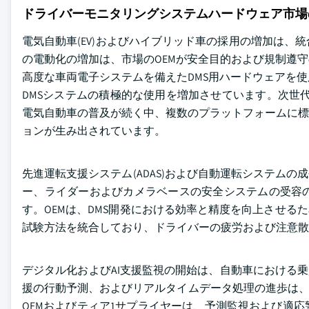
ドライバーモニタリングシステムハードウェア市場
電気自動車(EV)およびハイブリッド車の採用の増加は
の電動化の増加は、市場のOEMが安全目的および規制遵
高度な車両電子システムを備えたDMS用ハードウェアを使
DMSシステムの積極的な使用を増加させています。次世代
電気自動車の普及が続く中、複数のプラットフォームに標
ョンが生み出されています。
先進運転支援システム(ADAS)および自動運転システム
ー、ライダーおよびカメラベースの安全システムの受容
す。OEMは、DMS開発における効率と精度を向上させるため
試験方法を統合しており、ドライバーの疲労および注意
デジタル化およびAI支援監視の開始は、自動車における
援の行動予測、およびリアルタイムデータ処理の進歩は、よ
OEMおよびティア1サプライヤーは、予測監視および適応