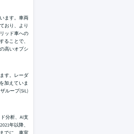
ています。車両
しており、より
ブリッド車への
携することで、
果の高いオプシ
います。レーダ
を加えていま
ープ(SiL)
ド分析、AI支
021年以降、
年までに、車室