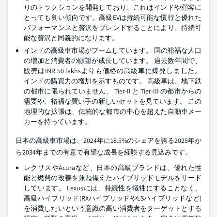
りのトラクションを開発しており、これはインドや顧客に
とっても良い傾向です。高級EVは持続可能な慣行と優れた
パフォーマンスと贅沢をブレンドすることにより、持続可
能な贅沢と同義的になります。
インドの高級車市場がブームしています。 国の裕福な人口
の増加と消費者の願望が成長しています。 過去数年間で、
販売はINR 50 lakhsよりも価格の高級車に爆発しました。
インドの購買力の増加を示すものです。 高級車は、地下鉄
の都市に限られていません。 Tier-II と Tier-III の都市からの
需要や、裕福な買い手の新しいセットを見ています。 この
地理的な拡張は、伝統的な都市の中心を超えた自動車メー
カーを持っています。
日本の高級車市場は、2024年に18.5%のシェアを誇る2025年か
ら2034年までの有意で有望な成長を経験する見込みです。
レクサスやAcuraなど、日本の高級ブランドは、優れた性
能と燃費の改善を兼ね備えたハイブリッドモデルをリード
しています。 Lexusには、持続性を犠牲にすることなく、
高級ハイブリッド(RXハイブリッドやLSハイブリッドなど)
を消費したいという意識の高い消費者をターゲットとする