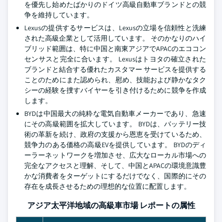
を優先し始めたばかりのドイツ高級自動車ブランドとの競
争を維持しています。
Lexusの提供するサービスは、Lexusの立場を信頼性と洗練
された高級企業として活用しています。 そのかなりのハイ
ブリッド範囲は、特に中国と南東アジアでAPACのエココン
センサスと完全に合います。 Lexusはトヨタの確立された
ブランドと結合する優れたカスタマー サービスを提供する
ことのためにまた認められ、慰め、技能および静かなタク
シーの経験を捜すバイヤーを引き付けるために競争を作成
します。
BYDは中国最大の純粋な電気自動車メーカーであり、急速
にその高級範囲を拡大しています。 BYDは、バッテリー技
術の革新を続け、政府の支援から恩恵を受けているため、
競争力のある価格の高級EVを提供しています。 BYDのディ
ーラーネットワークを増加させ、広大なローカル市場への
完全なアクセスと理解、そして、中国とAPACの環境意識豊
かな消費者をターゲットにするだけでなく、国際的にその
存在を成長させるための理想的な位置に配置します。
アジア太平洋地域の高級車市場 レポートの属性