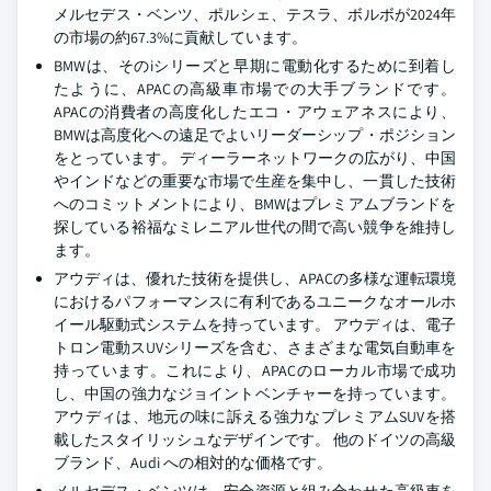
メルセデス・ベンツ、ポルシェ、テスラ、ボルボが2024年
の市場の約67.3%に貢献しています。
BMWは、そのiシリーズと早期に電動化するために到着し
たように、APACの高級車市場での大手ブランドです。
APACの消費者の高度化したエコ・アウェアネスにより、
BMWは高度化への遠足でよいリーダーシップ・ポジション
をとっています。 ディーラーネットワークの広がり、中国
やインドなどの重要な市場で生産を集中し、一貫した技術
へのコミットメントにより、BMWはプレミアムブランドを
探している裕福なミレニアル世代の間で高い競争を維持し
ます。
アウディは、優れた技術を提供し、APACの多様な運転環境
におけるパフォーマンスに有利であるユニークなオールホ
イール駆動式システムを持っています。 アウディは、電子
トロン電動スUVシリーズを含む、さまざまな電気自動車を
持っています。これにより、APACのローカル市場で成功
し、中国の強力なジョイントベンチャーを持っています。
アウディは、地元の味に訴える強力なプレミアムSUVを搭
載したスタイリッシュなデザインです。 他のドイツの高級
ブランド、Audi への相対的な価格です。