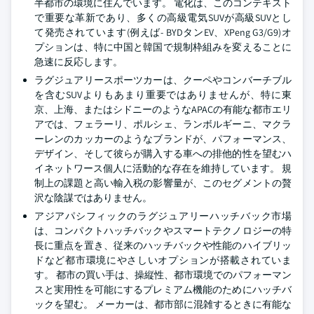
半都市の環境に住んでいます。 電化は、このコンテキスト
で重要な革新であり、多くの高級電気SUVが高級SUVとし
て発売されています(例えば- BYDタンEV、XPeng G3/G9)オ
プションは、特に中国と韓国で規制枠組みを変えることに
急速に反応します。
ラグジュアリースポーツカーは、クーペやコンバーチブル
を含むSUVよりもあまり重要ではありませんが、特に東
京、上海、またはシドニーのようなAPACの有能な都市エリ
アでは、フェラーリ、ポルシェ、ランボルギーニ、マクラ
ーレンのカッカーのようなブランドが、パフォーマンス、
デザイン、そして彼らが購入する車への排他的性を望むハ
イネットワース個人に活動的な存在を維持しています。 規
制上の課題と高い輸入税の影響量が、このセグメントの贅
沢な陰謀ではありません。
アジアパシフィックのラグジュアリーハッチバック市場
は、コンパクトハッチバックやスマートテクノロジーの特
長に重点を置き、従来のハッチバックや性能のハイブリッ
ドなど都市環境にやさしいオプションが搭載されていま
す。 都市の買い手は、操縦性、都市環境でのパフォーマン
スと実用性を可能にするプレミアム機能のためにハッチバ
ックを望む。 メーカーは、都市部に混雑するときに有能な