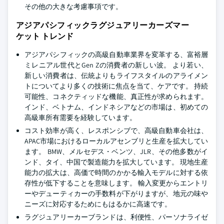
その他の大きな考慮事項です。
アジアパシフィックラグジュアリーカーズマー
ケット トレンド
アジアパシフィックの高級自動車業界を変革する、富裕層
ミレニアル世代とGen Zの消費者の新しい波。 より若い、
新しい消費者は、伝統よりもライフスタイルのアライメン
トについてより多くの技術に焦点を当て、ケアです。 持続
可能性、コネクティッドな機能、真正性が求められます。
インド、ベトナム、インドネシアなどの市場は、初めての
高級車所有需要を経験しています。
コスト効率が高く、レスポンシブで、高級自動車会社は、
APAC市場におけるローカルアセンブリと生産を拡大してい
ます。 BMW、メルセデス・ベンツ、JLR、その他多数がイ
ンド、タイ、中国で製造能力を拡大しています。 現地生産
能力の拡大は、高価で時間のかかる輸入モデルに対する依
存性が低下することを意味します。 輸入変更からエントリ
ーやデューティカーの手数料が下がりますが、地元の味や
ニーズに対応するためにもはるかに高速です。
ラグジュアリーカーブランドは、利便性、パーソナライゼ