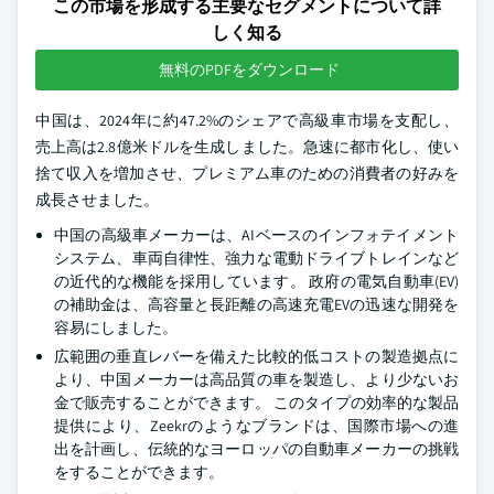
この市場を形成する主要なセグメントについて詳
しく知る
無料のPDFをダウンロード
中国は、2024年に約47.2%のシェアで高級車市場を支配し、
売上高は2.8億米ドルを生成しました。急速に都市化し、使い
捨て収入を増加させ、プレミアム車のための消費者の好みを
成長させました。
中国の高級車メーカーは、AIベースのインフォテイメント
システム、車両自律性、強力な電動ドライブトレインなど
の近代的な機能を採用しています。 政府の電気自動車(EV)
の補助金は、高容量と長距離の高速充電EVの迅速な開発を
容易にしました。
広範囲の垂直レバーを備えた比較的低コストの製造拠点に
より、中国メーカーは高品質の車を製造し、より少ないお
金で販売することができます。 このタイプの効率的な製品
提供により、Zeekrのようなブランドは、国際市場への進
出を計画し、伝統的なヨーロッパの自動車メーカーの挑戦
をすることができます。