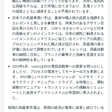
幅広い種類の高級ハイブリッドがあります。 完全に電気的
な高級モデルは、まだ市場に出てきており、充電インフラ
の成長とともに成長することが予測されています。
日本での高級車買い手は、素材や職人技の品質を強調する
エレガンスと美しさを象徴する、拘束力のあるデザイン言
語を受け入れています。 LSやトヨタセンチュリーなど日本
の高級セダンのメインステイは、日本の感性に触発される
ハイエンドのミニマリズムに似ているインテリアの高度に
プロビジョニングされた職人技が設計され、高級感の過小
評価に合わせて調整されています。 トレンドは、高級自動
車の細部に注目し、ブランドの豪華さと洗練を意識する日
本の精神性を表しています。
2025年6月、LexusはRZの電気自動車への更新を明らかにし
ましたり、プロセスの電池そしてモーター出力を更新しま
す。 RZの新しいFスポーツバージョンが「レクサス・イン
タラクティブ・マニュアル・ドライブ」を特徴とし、運転
経験のマニュアル・トランスミッションの感触をシミュレ
ートした仮想ギアシフトシステムが本質的に導入されまし
た。
韓国の高級車市場は、韓国の経済が着実に成長し続けている