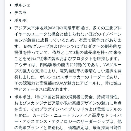
ポルシェ
テスラ
ボルボ
アジア太平洋地域(APAC)の高級車市場は、多くの主要プレ
イヤーのユニークな機会と信じられないほどのイノベーシ
ョンが急速に成長しているため、有意で競争力がありま
す。 BMWグループおよびベンツはプロダクトの例外的な
提供を持っていて、依然として3桁の成長率を持って来る
ことをそれに従来の贅沢およびプロダクトを維持します。
アウディは、四輪駆動の能力に特徴的であり、VWグルー
プの強力な支持により、電気自動車の素晴らしい選択を開
発しました。 ポルシェはスポーツカーのリーダーであり、
その認識力と高性能のSUVが魅力にアピールし、常に独占
性とステータスに惹かれます。
ボルボは、特に中国と韓国の消費者に安全、持続可能性、
およびスカンジナビア最小限の高級デザインの魅力に焦点
を当て、そのプラグインハイブリッドおよび電気モデルの
ために。 カーボン・ニュートラルティと高度なドライバ
ー・アシスタンス・テクノロジーのリーダーシップは、他
の高級ブランドと差別化し、価格設定は、最近持続可能性