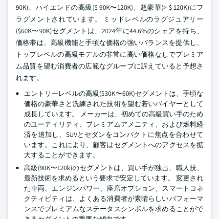
90K)、ハイエンドの高級($ 90K〜120K)、超豪華(> $ 120K)にフ
ラグメントされています。 ミッドレベルのラグジュアリー
($60K〜90K)セグメントは、2024年に44.6%のシェアを持ち、
価格帯は、高級機能と手頃な価格の強いバランスを提供し、
トップレベルの高級モデルの非常に高い価格なしでプレミア
ム品質を望む消費者の広範なグループに訴えていると予想さ
れます。
エントリーレベルの高級($30K〜60K)セグメントは、手頃な
価格の豪華さと洗練された技術を望む若いバイヤーとして
成長しています。 メーカーは、初めての高級買い手のため
のユーティリティ、プレミアムアメニティ、および燃料経
済を追加し、SUVとセダンをコンパクトに焦点を合わせて
います。これにより、顧客はセグメントへのアクセスを拡
大することができます。
高級(90K〜120k)のセグメントは、買い手が独占、職人技、
最新技術を求めるという要求で安定しています。 変更され
た車両、エンジンパワー、座席オプション、スマートコネ
クティビティは、よくある消費者が素晴らしいパフォーマ
ンスでプレミアムなステータスシンボルを求めることがで