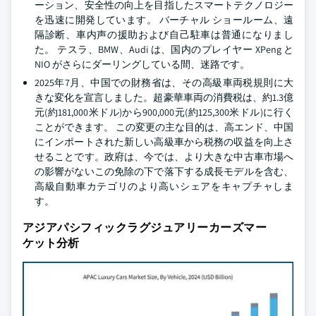
ーション、安全性の向上を目指したスマートテクノロジー
を迅速に開発しています。 バーチャル ショールーム、遠
隔診断、車内声の援助および自己駐車は普通になりまし
た。 テスラ、BMW、Audi は、国内のプレイヤー XPeng と
NIO がさらにダーリングしている間、迷路です。
2025年7月、中国での財務省は、その高級車両税規則に大
きな変化を宣言しました。超豪華車両の消費税は、約1.3億
元(約181,000米ドル)から900,000元(約125,300米ドル)に行く
ことができます。 この変更の主な目的は、高エンド、中国
にインポートされた新しい高級車から税務の収益を向上さ
せることです。政府は、今では、より大きな中古車市場へ
の影響がないこの免除の下で落下する成長モデルを含む、
高級自動車カテゴリのより高いシェアをキャプチャしま
す。
アジアパシフィックラグジュアリーカーズマー
ケット分析