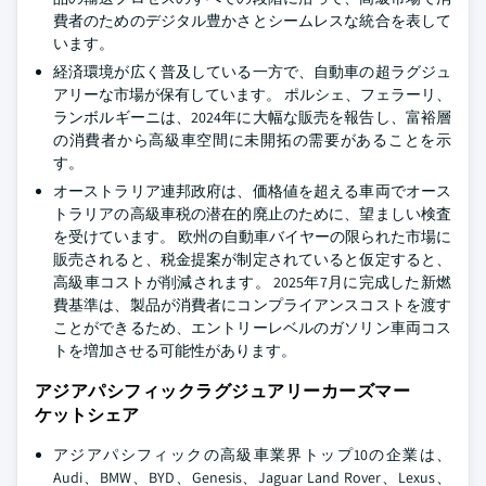
費者のためのデジタル豊かさとシームレスな統合を表して
います。
経済環境が広く普及している一方で、自動車の超ラグジュ
アリーな市場が保有しています。 ポルシェ、フェラーリ、
ランボルギーニは、2024年に大幅な販売を報告し、富裕層
の消費者から高級車空間に未開拓の需要があることを示
す。
オーストラリア連邦政府は、価格値を超える車両でオース
トラリアの高級車税の潜在的廃止のために、望ましい検査
を受けています。 欧州の自動車バイヤーの限られた市場に
販売されると、税金提案が制定されていると仮定すると、
高級車コストが削減されます。 2025年7月に完成した新燃
費基準は、製品が消費者にコンプライアンスコストを渡す
ことができるため、エントリーレベルのガソリン車両コス
トを増加させる可能性があります。
アジアパシフィックラグジュアリーカーズマー
ケットシェア
アジアパシフィックの高級車業界トップ10の企業は、
Audi、BMW、BYD、Genesis、Jaguar Land Rover、Lexus、