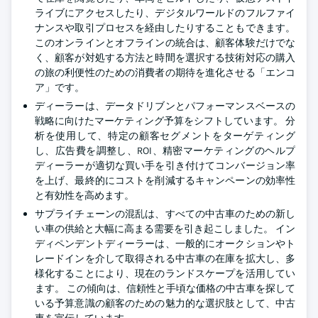
ライブにアクセスしたり、デジタルワールドのフルファイ
ナンスや取引プロセスを経由したりすることもできます。
このオンラインとオフラインの統合は、顧客体験だけでな
く、顧客が対処する方法と時間を選択する技術対応の購入
の旅の利便性のための消費者の期待を進化させる「エンコ
ア」です。
ディーラーは、データドリブンとパフォーマンスベースの
戦略に向けたマーケティング予算をシフトしています。 分
析を使用して、特定の顧客セグメントをターゲティング
し、広告費を調整し、ROI、精密マーケティングのヘルプ
ディーラーが適切な買い手を引き付けてコンバージョン率
を上げ、最終的にコストを削減するキャンペーンの効率性
と有効性を高めます。
サプライチェーンの混乱は、すべての中古車のための新し
い車の供給と大幅に高まる需要を引き起こしました。 イン
ディペンデントディーラーは、一般的にオークションやト
レードインを介して取得される中古車の在庫を拡大し、多
様化することにより、現在のランドスケープを活用してい
ます。 この傾向は、信頼性と手頃な価格の中古車を探して
いる予算意識の顧客のための魅力的な選択肢として、中古