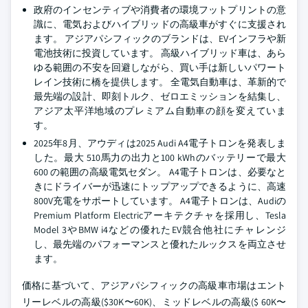
政府のインセンティブや消費者の環境フットプリントの意
識に、電気およびハイブリッドの高級車がすぐに支援され
ます。 アジアパシフィックのブランドは、EVインフラや新
電池技術に投資しています。 高級ハイブリッド車は、あら
ゆる範囲の不安を回避しながら、買い手は新しいパワート
レイン技術に橋を提供します。 全電気自動車は、革新的で
最先端の設計、即刻トルク、ゼロエミッションを結集し、
アジア太平洋地域のプレミアム自動車の顔を変えていま
す。
2025年8月、アウディは2025 Audi A4電子トロンを発表しま
した。最大 510馬力の出力と100 kWhのバッテリーで最大
600 の範囲の高級電気セダン。 A4電子トロンは、必要なと
きにドライバーが迅速にトップアップできるように、高速
800V充電をサポートしています。 A4電子トロンは、Audiの
Premium Platform Electricアーキテクチャを採用し、Tesla
Model 3やBMW i4などの優れたEV競合他社にチャレンジ
し、最先端のパフォーマンスと優れたルックスを両立させ
ます。
価格に基づいて、アジアパシフィックの高級車市場はエント
リーレベルの高級($30K〜60K)、ミッドレベルの高級($ 60K〜