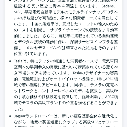
メルセデス・ベンツは、安全資源と組み合わせた高級車を
建設する長い歴史に資本を調達しています。 Sedans、
SUV、早期電気自動車モデルのモデルラインナップ(EQラベ
ルの持ち運びが可能)は、様々な消費者ニーズを満たして
います。 中国の製造車は、完成したユニットの輸入のため
のコストを削減し、サプライチェーンでの接続をより効率
的にしました。 さらに、自動車に搭載されている自動運転
とデジタル接続の進歩に伴い、深層サービスインフラを整
備し、メルセデス・ベンツは確立された足元をそのままに
位置づけています。
Teslaは、特にテックの精通した消費者ベースで、電気車両
空間への早期参入の貢献に基づいて構築されている驚くべ
き市場シェアを持っています。 Teslaのデザイナーの審美
的、電池範囲およびオートパイロット機能は、特にAPAC領
域で若い顧客にアピールします。 同様に、テスラの充電ネ
ットワークとエントリーレベルのモデルを拡張し、高級EV
の手頃な価格の価格設定を提供して、新興企業は、APAC領
域でテスラの高級ブランドの位置を強化することができま
した。
Jaguarランドローバーは、新しい顧客基盤全体を近代化し
ながら、地元の英国遺産にタップする高級SUVとオフロー