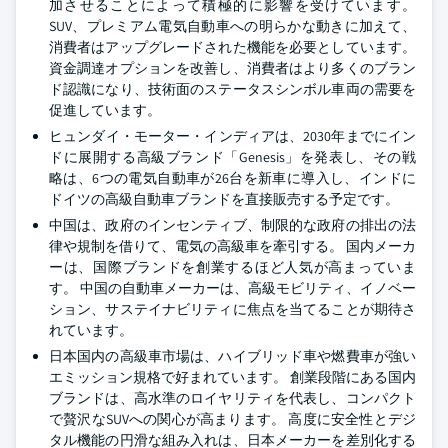
加させることによって積極的に影響を受けています。
SUV、プレミアム電気自動車への明らかな動きに加えて、
消費者はアップグレードされた機能を必要としています。
資金調達オプションを改善し、消費者はより多くのブラン
ド認識になり、技術面のステータスシンボル車両の需要を
促進しています。
ヒュンダイ・モーター・インディアは、2030年までにイン
ドに展開する高級ブランド「Genesis」を発表し、その戦
略は、6つの電気自動車が26台を新車に導入し、インドに
ドイツの高級自動車ブランドを直接販売する予定です。
中国は、政府のインセンティブ、制限的な政府の排出の法
律や規制を借りて、電気の高級車を牽引する。 国内メーカ
ーは、国際ブランドを創業するほど人気が高まっていま
す。 中国の自動車メーカーは、高級モビリティ、イノベー
ション、サステイナビリティに焦点を当てることが期待さ
れています。
日本国内の高級車市場は、ハイブリッド車や燃費車が強い
エミッション規格で好まれています。 創業段階にある国内
ブランドは、高水準のロイヤリティを代表し、コンパクト
で贅沢なSUVへの関心が高まります。 高度に安全性とデジ
タル機能の円滑な組み入れは、日本メーカーを差別化する