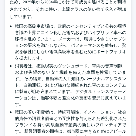
ため、2025年から2034年にかけて高成長を遂げることが期待
されており、それに伴い、上流クラスの使い捨て収入が増加
しています。
韓国の高級車市場は、政府のインセンティブと公共の環境
意識の上昇にコイン化した電気およびハイブリッド車への
移行を進めています。 メーカーは、環境にやさしいオプシ
ョンの要求を満たしながら、パフォーマンスを維持し、贅
沢を犠牲にしない電気高級車を含むためにポートフォリオ
を拡大します。
消費者は、拡張現実のダッシュボード、車両の音声制御、
および失望のない安全機能を備えた車両を検索していま
す。 その結果、自動車の人工知能のパーソナルアシスタン
ト、自動運転、および強力な接続された車のエコシステム
に製造が組み込まれています。 デジタルトランスフォーメ
ーションは、顧客体験と差別化の技術を贅沢に変えていま
す。
韓国の若い消費者は、持続可能性、イノベーション、社会
的責任の消費者価値との互換性を与えられた差別化された
ブランドを持つ高級自動車産業の新しいフロンティアで
す。 新興消費者の期待は、都市圏に生きるためにアピール