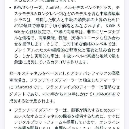
きるセグメントの重要な傾向です。
BMW 5シリーズ、Audi A6、メルセデスベンツEクラス、テ
スラモデルS(ロングレンジ)などのモデルを含む中級高級車
クラスは、成長した収入と中級の消費者の上昇のために
APAC領域で非常に手頃な価格とみなされます。 $ 60K- $
90K から価格設定で、中級の高級車は、非常にリーズナブ
ルな価格で、高級機能、性能、技術のユニークな組み合わ
せを提供します - そして、この手頃な価格のレベルでは、
プレミアムのための継続的な都市化と需要と組み合わせ
る、しかし実用的な車は、中級レベルの高級な地域で最も
急速に成長しているカテゴリを作ります。
セールスチャネルをベースとしたアジアパシフィックの高級
車市場は、フランチャイズディーラーと独立したディーラー
に Bifurcated です。 フランチャイズのディーラーは優勢なセ
グメントであり、2025年から2034年にかけて11.1%のCAGRで
成長すると予想されます。
フランチャイズディーラーは、顧客が購入するためのシー
ムレスなオムニチャネルの機会を提供するために、すぐに
デジタルプラットフォームを採用しています。 オンライン
で在庫を閲覧したり、車両をビルドしたり、仮想テストド