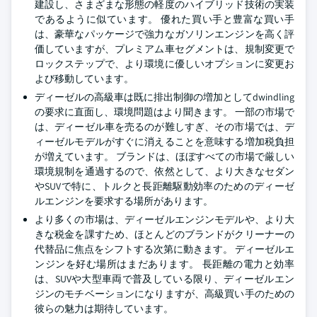
建設し、さまざまな形態の軽度のハイブリッド技術の実装
であるように似ています。 優れた買い手と豊富な買い手
は、豪華なパッケージで強力なガソリンエンジンを高く評
価していますが、プレミアム車セグメントは、規制変更で
ロックステップで、より環境に優しいオプションに変更お
よび移動しています。
ディーゼルの高級車は既に排出制御の増加としてdwindling
の要求に直面し、環境問題はより聞きます。 一部の市場で
は、ディーゼル車を売るのが難しすぎ、その市場では、デ
ィーゼルモデルがすぐに消えることを意味する増加税負担
が増えています。 ブランドは、ほぼすべての市場で厳しい
環境規制を通過するので、依然として、より大きなセダン
やSUVで特に、トルクと長距離駆動効率のためのディーゼ
ルエンジンを要求する場所があります。
より多くの市場は、ディーゼルエンジンモデルや、より大
きな税金を課すため、ほとんどのブランドがクリーナーの
代替品に焦点をシフトする次第に動きます。 ディーゼルエ
ンジンを好む場所はまだあります。 長距離の電力と効率
は、SUVや大型車両で普及している限り、ディーゼルエン
ジンのモチベーションになりますが、高級買い手のための
彼らの魅力は期待しています。