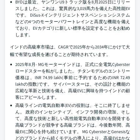
BYDは最近、ヤンワンU9トラック版を8月2025日にリリー
スしました。これは、驚異的な3,019馬力を備えた高性能EV
です。 DiSus-Xインテリジェントサスペンションシステム
などの4つのモーターパワートレインと高度な機能を備え
ており、EVカテゴリに新しい標準を設定することをお勧め
します。
インドの高級車市場は、CAGRで2025年から2034年にかけて大
幅で有望な成長を遂げることが期待されています。
2025年8月- MGモーターインドは、正式に全電気Cyberster
ロードスターを転がしました。 チタンモデルのエントリー
価格は、INR 74.99 lakh(事前に予約するためのINR 72.49
lakhの指数)です。 サイバースターは、その設計と機能の
広範な革新と技術を備え、高級EVに興味を持つインドの顧
客にアピールします。
高級ラインの電気自動車(EV)の役割は、そこに終了しませ
ん。 政府のインセンティブ、インフラ開発の増加、そし
て、高度な技術と新しい高性能電気自動車(EV)を開発する
高級ブランドが競争する高級ブランドは、今後数年間、高
級EVに関心を持ち続けています。 MG CybersterとGenesisな
どのブランドから続くモデルの導入により、高級EVはかな