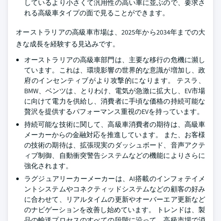
しているより小さくて汎用性の高い車に並ぶので、要求さ
れる高級車タイプの面で見ることができます。
オーストラリアの高級車市場は、2025年から2034年までの大
きな成長を経験する見込みです。
オーストラリアの高級車部門は、主要な移行の危機に瀕し
ています。これは、環境影響の世界的な意識が増加し、政
府のインセンティブがより攻撃的になります。 テスラ、
BMW、ベンツは、とりわけ、電気が急激に拡大し、EV市場
に向けて電力を供給し、消費者に手頃な価格の持続可能な
贅沢を提供するパフォーマンス重視のEVを持っています。
持続可能な技術に関して、高級車消費者の期待は、高級車
メーカーからの金融対応を推進しています。 また、お客様
の技術の期待は、拡張現実のダッシュボード、音声アクテ
ィブ制御、自動衝突警告システムなどの機能によりさらに
強化されます。
ラグジュアリーカーメーカーは、AI搭載のインフォテイメ
ントシステムやコネクティッドシステムなどの顧客の好み
に合わせて、リアルタイムの更新やオーバーエア更新など
のナビゲーションを改善し始めています。 トレンドは、製
品の輸送プロセスのすべての段階に沿って、高級市場で消