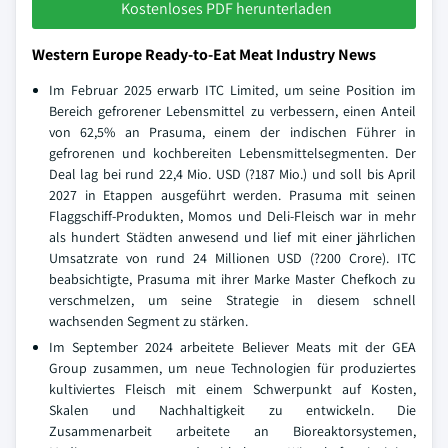
Kostenloses PDF herunterladen
Western Europe Ready-to-Eat Meat Industry News
Im Februar 2025 erwarb ITC Limited, um seine Position im
Bereich gefrorener Lebensmittel zu verbessern, einen Anteil
von 62,5% an Prasuma, einem der indischen Führer in
gefrorenen und kochbereiten Lebensmittelsegmenten. Der
Deal lag bei rund 22,4 Mio. USD (?187 Mio.) und soll bis April
2027 in Etappen ausgeführt werden. Prasuma mit seinen
Flaggschiff-Produkten, Momos und Deli-Fleisch war in mehr
als hundert Städten anwesend und lief mit einer jährlichen
Umsatzrate von rund 24 Millionen USD (?200 Crore). ITC
beabsichtigte, Prasuma mit ihrer Marke Master Chefkoch zu
verschmelzen, um seine Strategie in diesem schnell
wachsenden Segment zu stärken.
Im September 2024 arbeitete Believer Meats mit der GEA
Group zusammen, um neue Technologien für produziertes
kultiviertes Fleisch mit einem Schwerpunkt auf Kosten,
Skalen und Nachhaltigkeit zu entwickeln. Die
Zusammenarbeit arbeitete an Bioreaktorsystemen,