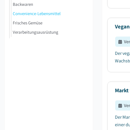
Backwaren
Convenience-Lebensmittel
Frisches Gemüse
Vegan
Verarbeitungsausrüstung
Ve
Der veg
Wachstu
Markt
Ve
Der Mar
einer d