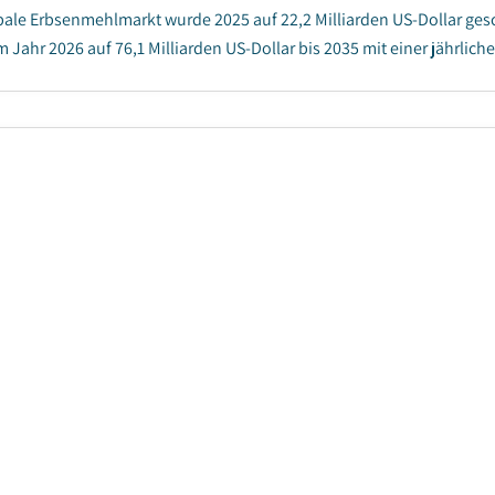
bale Erbsenmehlmarkt wurde 2025 auf 22,2 Milliarden US-Dollar geschä
im Jahr 2026 auf 76,1 Milliarden US-Dollar bis 2035 mit einer jährli
enmarkt
röffentlichungsdatum
:
September 2023
|
Seiten
:
220
|
CAGR
stenmarkt wurde 2025 auf 22,1 Milliarden US-Dollar geschätzt und s
hen Wachstumsrate (CAGR) von 3,2 % wachsen, was auf die steigend
uführen ist, die durch die weltweite Ausweitung der ...
 für Obstkonserven
röffentlichungsdatum
:
September 2024
|
Seiten
:
190
|
CAGR