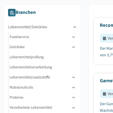
Branchen
Recons
Lebensmittel/Getränke
Foodservice
Ve
Getränke
Der Mar
von 3,7
Lebensmittelprüfung
Lebensmittelverarbeitung
Lebensmittelzusatzstoffe
Garne
Nutraceuticals
Ve
Proteine
Der Gar
Verarbeitete Lebensmittel
Wachstu