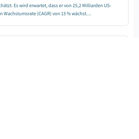
tzt. Es wird erwartet, dass er von 25,2 Milliarden US-
chen Wachstumsrate (CAGR) von 13 % wächst....
KOSTENLOSES PDF HERUNTERLADEN
:
3.2
%
|
Prognosezeitraum
:
2026-2035
oll zwischen 2026 und 2035 mit einer durchschnittlichen
e Nachfrage nach hochwertigem Tierfutter
KOSTENLOSES PDF HERUNTERLADEN
:
5.3
%
|
Prognosezeitraum
:
2026-2035