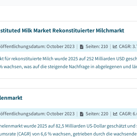
tituted Milk Market Rekonstituierter Milchmarkt
röffentlichungsdatum
:
October 2023
|
Seiten
:
210
|
CAGR:
3.
kt für rekonstituierte Milch wurde 2025 auf 252 Milliarden USD gesc
% wachsen, was auf die steigende Nachfrage in abgelegenen und län
lenmarkt
röffentlichungsdatum
:
October 2023
|
Seiten
:
220
|
CAGR:
6.
nelenmarkt wurde 2025 auf 82,5 Milliarden US-Dollar geschätzt und 
msrate (CAGR) von 6,6 % wachsen, getrieben durch die wachsende B