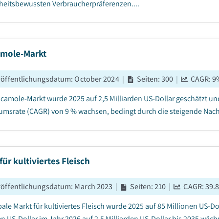
eitsbewussten Verbraucherpräferenzen....
mole-Markt
röffentlichungsdatum
:
October 2024
|
Seiten
:
300
|
CAGR:
9
camole-Markt wurde 2025 auf 2,5 Milliarden US-Dollar geschätzt und
msrate (CAGR) von 9 % wachsen, bedingt durch die steigende Nach
für kultiviertes Fleisch
röffentlichungsdatum
:
March 2023
|
Seiten
:
210
|
CAGR:
39.
ale Markt für kultiviertes Fleisch wurde 2025 auf 85 Millionen US-Dol
en US-Dollar im Jahr 2026 auf 2,5 Milliarden US-Dollar bis 2035 wäc