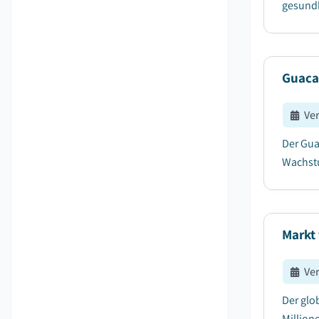
gesundh
Guaca
Ve
Der Gua
Wachstu
Markt 
Ve
Der glob
Million