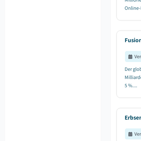
Online-
Fusio
Ve
Der glo
Milliar
5 %....
Erbse
Ve