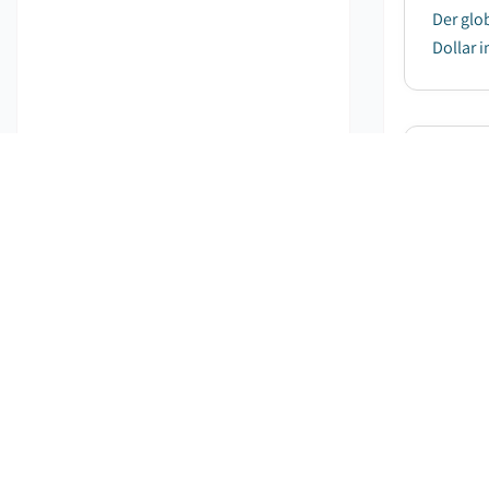
Der glo
Dollar 
Gerst
Ve
Der Ger
jährlic
zurückz
Markt
Ve