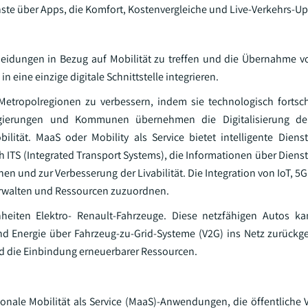
enste über Apps, die Komfort, Kostenvergleiche und Live-Verkehrs-Up
heidungen in Bezug auf Mobilität zu treffen und die Übernahme vo
 eine einzige digitale Schnittstelle integrieren.
Metropolregionen zu verbessern, indem sie technologisch fortschri
egierungen und Kommunen übernehmen die Digitalisierung der
bilität. MaaS oder Mobility als Service bietet intelligente Diens
rch ITS (Integrated Transport Systems), die Informationen über Diens
en und zur Verbesserung der Livabilität. Die Integration von IoT, 5G
verwalten und Ressourcen zuzuordnen.
heiten Elektro- Renault-Fahrzeuge. Diese netzfähigen Autos k
nd Energie über Fahrzeug-zu-Grid-Systeme (V2G) ins Netz zurückg
nd die Einbindung erneuerbarer Ressourcen.
ionale Mobilität als Service (MaaS)-Anwendungen, die öffentliche V