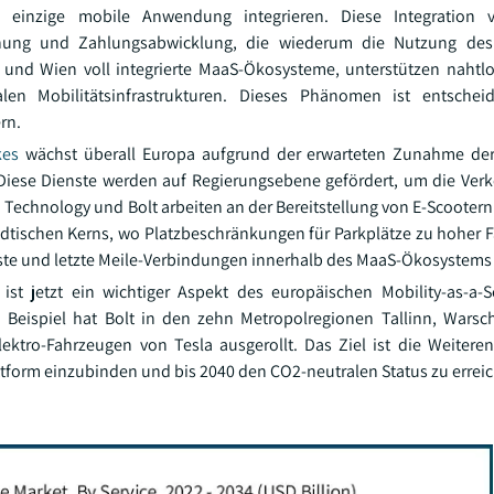
 einzige mobile Anwendung integrieren. Diese Integration v
anung und Zahlungsabwicklung, die wiederum die Nutzung des
i und Wien voll integrierte MaaS-Ökosysteme, unterstützen nahtlo
alen Mobilitätsinfrastrukturen. Dieses Phänomen ist entsche
rn.
kes
wächst überall Europa aufgrund der erwarteten Zunahme der
 Diese Dienste werden auf Regierungsebene gefördert, um die Ver
 Technology und Bolt arbeiten an der Bereitstellung von E-Scootern
tädtischen Kerns, wo Platzbeschränkungen für Parkplätze zu hoher 
 erste und letzte Meile-Verbindungen innerhalb des MaaS-Ökosystem
 ist jetzt ein wichtiger Aspekt des europäischen Mobility-as-a-S
 Beispiel hat Bolt in den zehn Metropolregionen Tallinn, Warsc
ektro-Fahrzeugen von Tesla ausgerollt. Das Ziel ist die Weitere
ttform einzubinden und bis 2040 den CO2-neutralen Status zu errei