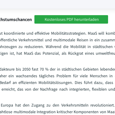
achstumschancen
Kostenloses PDF herunterladen
ut koordinierte und effektive Mobilitätsstrategien. MaaS will kom
, öffentliche Verkehrsmittel und multimodale Reisen in ein zus
hrzeugen zu reduzieren. Während die Mobilität in städtischen 
tigen ist, hat MaaS das Potenzial, als Rückgrat eines umweltfr
akteure bis 2050 fast 70 % der in städtischen Gebieten lebend
daher ein wachsendes tägliches Problem für viele Menschen in 
edarf an effizienten Mobilitätslösungen. Dies führt dazu, dass
rreicht, das von der Nachfrage nach integrierten, flexiblen un
 Europa hat den Zugang zu den Verkehrsmitteln revolutioniert
 nahtlose multimodale Integration kritischer Komponenten von Maa