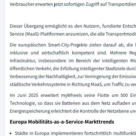
Verbraucher erwarten jetzt sofortigen Zugriff auf Transportdi
Dieser Übergang ermöglicht es den Nutzern, fundierte Entsc
Service (MaaS)-Plattformen anzureizen, die alle Transportmodi in
Die europäischen Smart-City-Projekte zielen darauf ab, die 
inklusive und wirtschaftlich kompetent sind. Mehrere R
Infrastruktur, insbesondere im Bereich der intelligenten Mo
öffentlichen Verkehr, die Erfüllung intelligenter Stadtziele du
Verbesserung der Nachhaltigkeit, zur Verringerung der Emission
städtische Verkehrssysteme in Richtung MaaS, um Traffic zu 
Im Juni 2025 erweitert myWheels seine Flotte um 500 Ein
Technologie, so dass sie Batterien aus dem Netz aufladen u
Energiespeicherung erleichtert die Kontrolle der Netzebene u
Europa Mobilitäts-as-a-Service-Markttrends
Städte in Europa implementieren fortschrittlich multifunkt