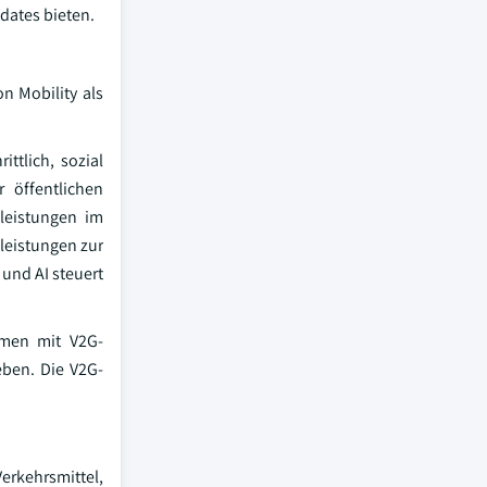
dates bieten.
n Mobility als
ttlich, sozial
 öffentlichen
tleistungen im
tleistungen zur
 und AI steuert
amen mit V2G-
eben. Die V2G-
erkehrsmittel,