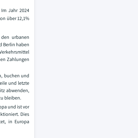
. Im Jahr 2024
von über 12,1%
n den urbanen
d Berlin haben
Verkehrsmittel
len Zahlungen
en, buchen und
eile und letzte
sitz abwenden,
u bleiben.
opa und ist vor
ktioniert. Dies
et, in Europa