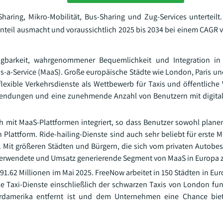
Sharing, Mikro-Mobilität, Bus-Sharing und Zug-Services unterteilt
nteil ausmacht und voraussichtlich 2025 bis 2034 bei einem CAGR 
rfügbarkeit, wahrgenommener Bequemlichkeit und Integration i
s-a-Service (MaaS). Große europäische Städte wie London, Paris un
lexible Verkehrsdienste als Wettbewerb für Taxis und öffentliche 
endungen und eine zunehmende Anzahl von Benutzern mit digita
ch mit MaaS-Plattformen integriert, so dass Benutzer sowohl plan
 Plattform. Ride-hailing-Dienste sind auch sehr beliebt für erste M
l. Mit größeren Städten und Bürgern, die sich vom privaten Autobe
n verwendete und Umsatz generierende Segment von MaaS in Europa z
91.62 Millionen im Mai 2025. FreeNow arbeitet in 150 Städten in Eur
elle Taxi-Dienste einschließlich der schwarzen Taxis von London fun
ordamerika entfernt ist und dem Unternehmen eine Chance biet