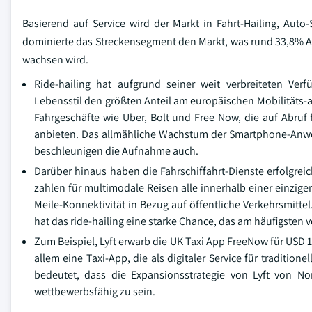
Basierend auf Service wird der Markt in Fahrt-Hailing, Auto-
dominierte das Streckensegment den Markt, was rund 33,8% A
wachsen wird.
Ride-hailing hat aufgrund seiner weit verbreiteten Ve
Lebensstil den größten Anteil am europäischen Mobilitäts-a
Fahrgeschäfte wie Uber, Bolt und Free Now, die auf Abruf f
anbieten. Das allmähliche Wachstum der Smartphone-Anw
beschleunigen die Aufnahme auch.
Darüber hinaus haben die Fahrschiffahrt-Dienste erfolgrei
zahlen für multimodale Reisen alle innerhalb einer einzigen
Meile-Konnektivität in Bezug auf öffentliche Verkehrsmitte
hat das ride-hailing eine starke Chance, das am häufigste
Zum Beispiel, Lyft erwarb die UK Taxi App FreeNow für USD 1
allem eine Taxi-App, die als digitaler Service für tradition
bedeutet, dass die Expansionsstrategie von Lyft von N
wettbewerbsfähig zu sein.