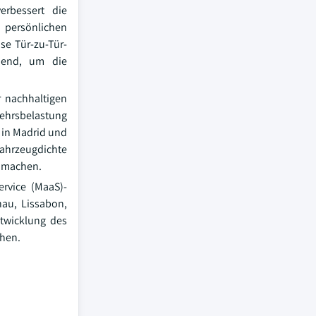
erbessert die
 persönlichen
se Tür-zu-Tür-
idend, um die
 nachhaltigen
kehrsbelastung
 in Madrid und
Fahrzeugdichte
s machen.
ervice (MaaS)-
hau, Lissabon,
ntwicklung des
chen.