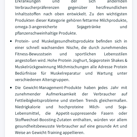
Erkrankungen und der sich ändernden
Verbraucherpräferenzen gegenüber herzfreundlichen
Inhaltsstoffen nach oben entwickelt. Zu den wichtigsten
Produkten dieser Kategorie gehören fettarme Milchprodukte,
omega-3-angereicherte Sojagetränke und
pflanzenschweinhaltige Produkte.
Protein- und Muskelgesundheitsprodukte befinden sich in
einer schnell wachsenden Nische, die durch zunehmendes
Fitness-Bewusstsein und sportlichen Lebensstilen
angestoßen wird. Hohe Protein Joghurt, Sojaprotein Shakes &
Muskelrückgewinnung Milchmischungen alle Adresse Protein
Bedürfnisse für Muskelreparatur und Wartung unter
verschiedenen Altersgruppen.
Die Gewicht-Management-Produkte haben jedes Jahr mit
zunehmender Aufmerksamkeit der Verbraucher auf
Fettleibigkeitsprobleme und sterben Trends gleichermaßen.
Niedrigkalorie und hochproteine Milch- und Soja-
Lebensmittel, die Appetit-suppressende Fasern oder
Stoffwechsel-Boosting-Zutaten enthalten, würden vor allem
gesundheitsbewusste Verbraucher auf eine gesunde Art und
Weise an Gewicht-Training appellieren.