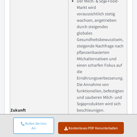
Der Milch- & Soja-Food-
Markt wird
voraussichtlich stetig
wachsen, angetrieben
durch steigendes
globales
Gesundheitsbewusstsein,
steigende Nachfrage nach
pflanzenbasierten
Milchalternativen und
einen scharfen Fokus auf
die
Ernährungsverbesserung.
Die Annahme von
funktionellen, befestigten
und sauberen Milch- und
Sojaprodukten wird sich
Zukunft
beschleunigen.
Die Marktausweitung wird
Rufen Sie Uns
durch die weitere
An
Kostenloses PDF Herunterladen
Innovation in der