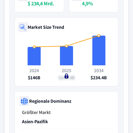
$ 234,4 Mrd.
4,9%
Market Size Trend
2024
2025
2034
$146B
$152.4B
$234.4B
Regionale Dominanz
Größter Markt
Asien-Pazifik