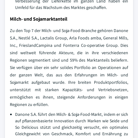
Verbesserung der Lieferkette im ganzen Land haben ein
Umfeld für das Wachstum des Marktes geschaffen.
Milch- und Sojamarktanteil
Zu den Top 7 der Milch- und Soja-Food-Branche gehören Danone
S.A., Nestlé S.A., Lactalis Group, Arla Foods amba, General Mills,
Inc., FrieslandCampina und Fonterra Co-operative Group. Dies
sind weltweit führende Akteure, die in ihre verschiedenen
Regionen segmentiert sind und 59% des Marktanteils beliefern.
Sie verfügen über ein sehr solides Portfolio an Operationen auf
der ganzen Welt, das aus den Erfahrungen im Milch- und
Sojamarkt aufgebaut wurde. Ihre breiten Produktportfolios,
unterstützt mit starken Kapazitäts- und Vertriebsnetzen,
ermöglichen es ihnen, steigende Anforderungen in einigen
Regionen zu erfüllen.
Danone S.A. führt den Milch- & Soja-Food-Markt, indem er sich
auf pflanzenbasierte Innovation durch Marken wie Seide und
So Delicious stützt und gleichzeitig versucht, ein optimales
Gleichgewicht von Geschmack, Komfort und Ernährung zu