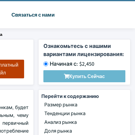
Связаться с нами
а
Ознакомьтесь с нашими
вариантами лицензирования:
Начиная с: $2,450
сплатный
айл
Купить Сейчас
Перейти к содержанию
Размер рынка
нкам, будет
Тенденции рынка
льным, чему
Анализ рынка
 первичный
отребление
Доля рынка