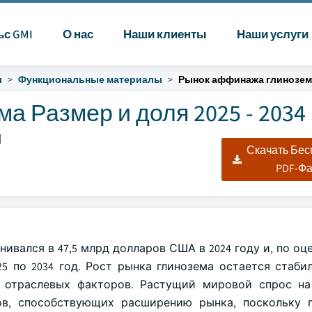
ьс GMI
О нас
Наши клиенты
Наши услуги
ы
Функциональные материалы
Рынок аффинажа глинозем
 Размер и доля 2025 - 2034
|
Скачать Бе
PDF-Ф
вался в 47,5 млрд долларов США в 2024 году и, по оце
5 по 2034 год. Рост рынка глинозема остается стаби
 отраслевых факторов. Растущий мировой спрос на
в, способствующих расширению рынка, поскольку п