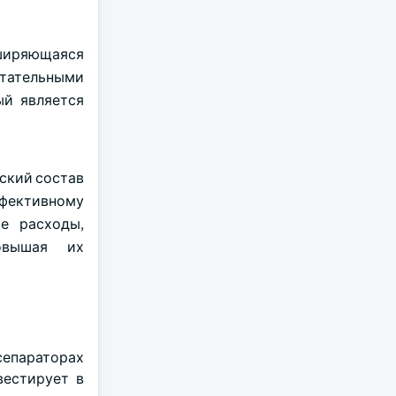
сширяющаяся
тательными
ый является
ский состав
ффективному
е расходы,
овышая их
сепараторах
вестирует в