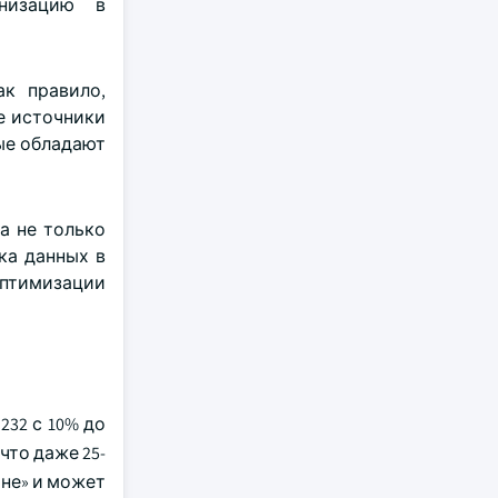
рнизацию в
ак правило,
е источники
ые обладают
а не только
ка данных в
оптимизации
232 с 10% до
что даже 25-
ане» и может