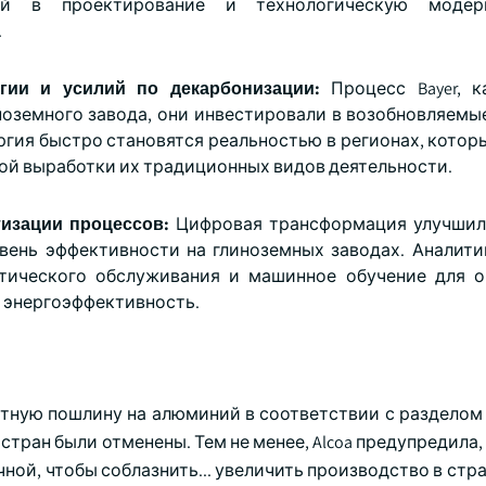
ций в проектирование и технологическую моде
.
ргии и усилий по декарбонизации:
Процесс Bayer, к
ноземного завода, они инвестировали в возобновляемы
ргия быстро становятся реальностью в регионах, котор
той выработки их традиционных видов деятельности.
изации процессов:
Цифровая трансформация улучшил
вень эффективности на глиноземных заводах. Аналити
тического обслуживания и машинное обучение для 
 энергоэффективность.
ртную пошлину на алюминий в соответствии с разделом 
стран были отменены. Тем не менее, Alcoa предупредила, 
чной, чтобы соблазнить... увеличить производство в стр