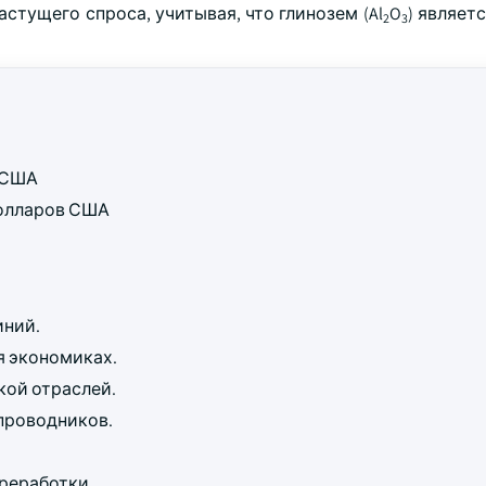
стущего спроса, учитывая, что глинозем (Al
O
) являет
2
3
в США
 долларов США
иний.
 экономиках.
ой отраслей.
проводников.
реработки.