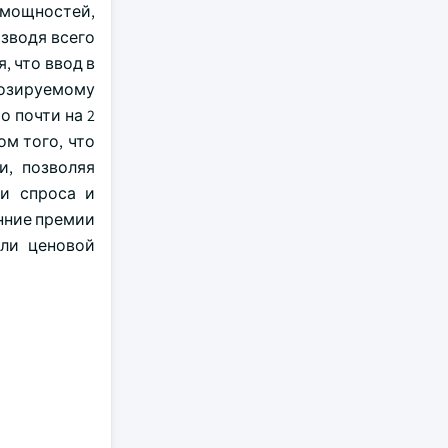
 мощностей,
зводя всего
, что ввод в
нозируемому
о почти на 2
ом того, что
и, позволяя
ми спроса и
нние премии
или ценовой