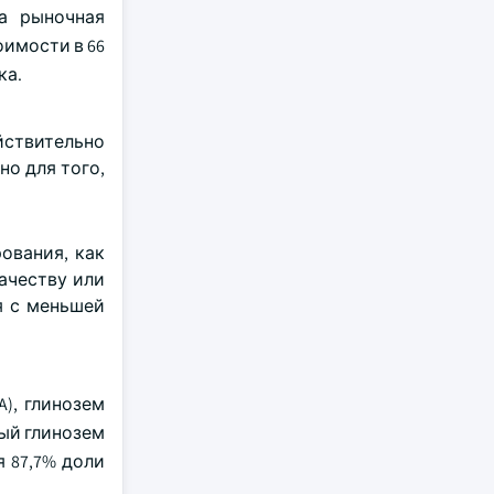
та рыночная
оимости в 66
ка.
йствительно
о для того,
ования, как
ачеству или
я с меньшей
), глинозем
ный глинозем
 87,7% доли