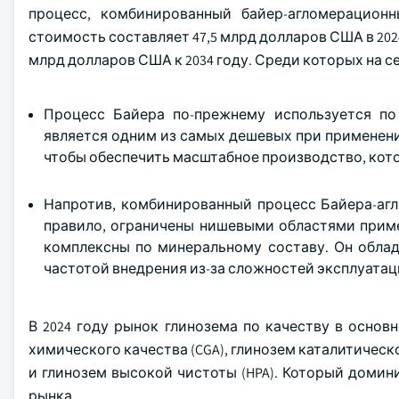
процесс, комбинированный байер-агломерацион
стоимость составляет 47,5 млрд долларов США в 202
млрд долларов США к 2034 году. Среди которых на се
Процесс Байера по-прежнему используется по
является одним из самых дешевых при применени
чтобы обеспечить масштабное производство, кот
Напротив, комбинированный процесс Байера-агл
правило, ограничены нишевыми областями приме
комплексны по минеральному составу. Он облад
частотой внедрения из-за сложностей эксплуатаци
В 2024 году рынок глинозема по качеству в основн
химического качества (CGA), глинозем каталитическ
и глинозем высокой чистоты (HPA). Который домини
рынка.