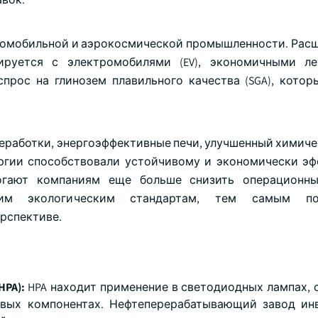
втомобильной и аэрокосмической промышленности. Ра
руется с электромобилями (EV), экономичными ле
прос на глинозем плавильного качества (SGA), котор
еработки, энергоэффективные печи, улучшенный химиче
нергии способствовали устойчивому и экономически э
огают компаниям еще больше снизить операционны
гим экологическим стандартам, тем самым п
ерспективе.
HPA):
HPA находит применение в светодиодных лампах, 
овых компонентах. Нефтеперерабатывающий завод ин