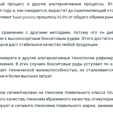
ный процесс и другие альтернативные процессы. Э
4 году и, как ожидается, вырастет до ошеломляющей ст
гмент bayer process пришлось 93,9% от общего объема рын
 сравнению с другими методами, потому что он де
и к высокосортным бокситовым рудам. Этого достаточн
орое даст стабильное качество любой продукции.
омерата и другие альтернативные технологии рафинир
нения. В этих случаях бокситовые руды уступают по к
ает технической жизнеспособностью, но сталкиваетс
и и более высоких затрат.
ом сегментирован на глинозем плавильного класса (SGA
ого качества, глинозем абразивного качества, огнеупор
рует в сегменте глинозема плавильного марки, занимая