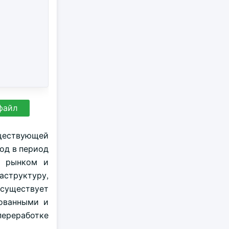
файл
уществующей
од в период
я рынком и
аструктуру,
существует
рованными и
переработке