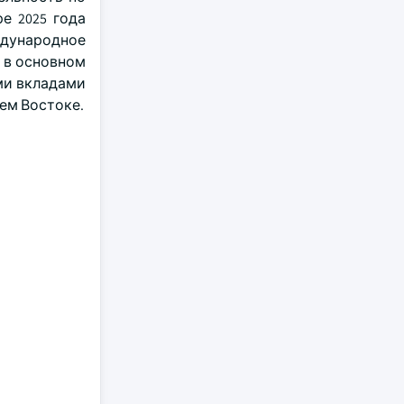
е 2025 года
ждународное
т в основном
ми вкладами
ем Востоке.