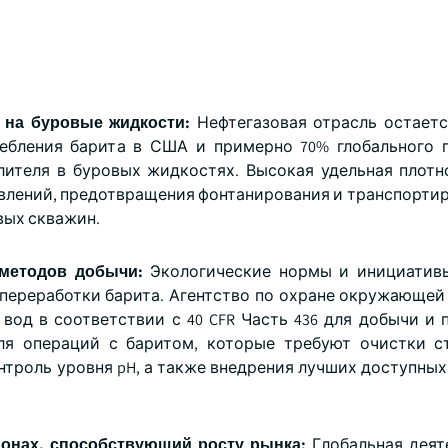
и на буровые жидкости:
Нефтегазовая отрасль остает
ребления барита в США и примерно 70% глобального 
лителя в буровых жидкостях. Высокая удельная плотн
авлений, предотвращения фонтанирования и транспорти
овых скважин.
 методов добычи:
Экологические нормы и инициатив
 переработки барита. Агентство по охране окружающе
од в соответствии с 40 CFR Часть 436 для добычи и 
ля операций с баритом, которые требуют очистки с
нтроль уровня pH, а также внедрения лучших доступных
ионах, способствующий росту рынка:
Глобальная деят