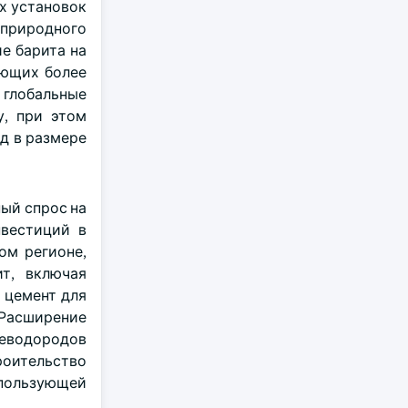
х установок
у природного
е барита на
ующих более
 глобальные
, при этом
д в размере
ый спрос на
нвестиций в
ом регионе,
т, включая
 цемент для
Расширение
еводородов
оительство
спользующей