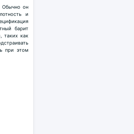
. Обычно он
лотность и
спецификация
тный барит
, таких как
одстраивать
сь при этом