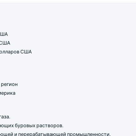
 США
в США
 долларов США
 регион
мерика
газа.
ующих буровых растворов.
ающей и перерабатывающей промышленности.