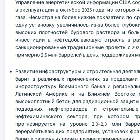
Управление энергетической информации США соо
в эксплуатации в октябре 2025 года, из которых 
газа. Несмотря на более низкие показатели по 
одну установку увеличилось из-за более глубо
высоких плотностей бурового раствора и бол
инвестиции в нефтедобывающую отрасль в ра
санкционированные традиционные проекты с 2021
примерно 2,5 млн баррелей в день, поддерживая 
Развитие инфраструктуры и строительная деяте
барит в различных применениях за пределами
инфраструктуру Всемирного банка и региональ
Латинской Америке и на Ближнем Востоке с
высокоплотный бетон для радиационной защиты 
подводных нефтепроводов и строительные
нефтехимического сектора, при котором пр
прогнозируется на уровне 2,0–2,3 млн барр
перерабатывающих предприятий, установок фр
барит в различных промышленных применениях.