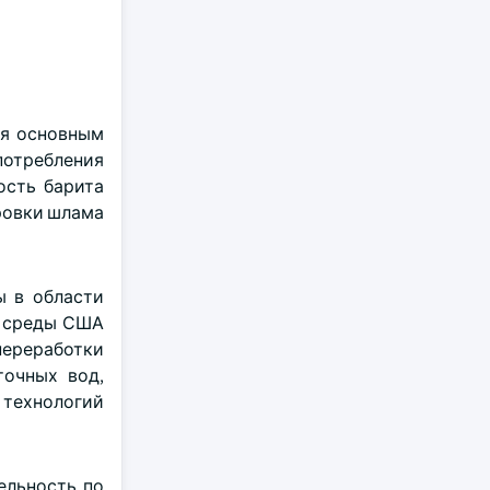
ся основным
потребления
ость барита
ровки шлама
ы в области
й среды США
переработки
точных вод,
 технологий
ельность по