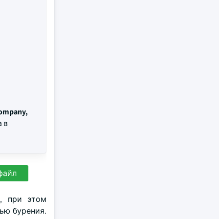
Company,
 в
файл
, при этом
ью бурения.