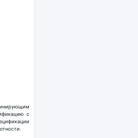
доминирующим
цификацию с
пецификации
отности.