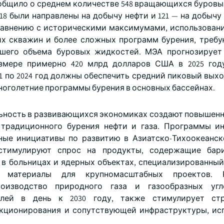
бщило о среднем количестве 548 вращающихся буровы
418 были направлены на добычу нефти и 121 — на добыч
сравнению с историческими максимумами, использовани
ких скважин и более сложных программ бурения, треб
ьшего объема буровых жидкостей. МЭА прогнозирует
змере примерно 420 млрд долларов США в 2025 году
 по 2024 год должны обеспечить средний пиковый выхо
многолетние программы бурения в основных бассейнах.
льность в развивающихся экономиках создают повышенн
 традиционного бурения нефти и газа. Программы и
ные инициативы по развитию в Азиатско-Тихоокеанск
тимулируют спрос на продукты, содержащие бари
в больницах и ядерных объектах, специализированный
 материалы для крупномасштабных проектов. 
оизводство природного газа и газообразных угл
елей в день к 2030 году, также стимулирует стр
акционирования и сопутствующей инфраструктуры, и