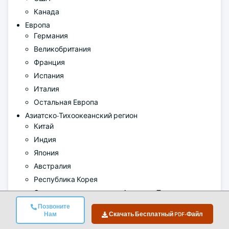
Канада
Европа
Германия
Великобритания
Франция
Испания
Италия
Остальная Европа
Азиатско-Тихоокеанский регион
Китай
Индия
Япония
Австралия
Республика Корея
Остальные страны Азиатско-Тихоокеанского
региона
Позвоните
Нам
Скачать Бесплатный PDF-Файл
Латинская Америка
Бразилия