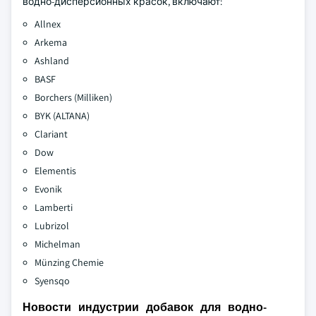
водно-дисперсионных красок, включают:
Allnex
Arkema
Ashland
BASF
Borchers (Milliken)
BYK (ALTANA)
Clariant
Dow
Elementis
Evonik
Lamberti
Lubrizol
Michelman
Münzing Chemie
Syensqo
Новости индустрии добавок для водно-