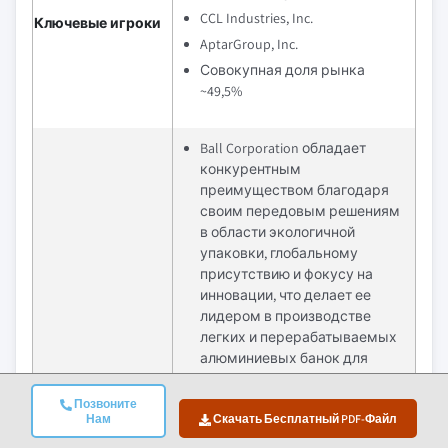
CCL Industries, Inc.
Ключевые игроки
AptarGroup, Inc.
Совокупная доля рынка
~49,5%
Ball Corporation обладает
конкурентным
преимуществом благодаря
своим передовым решениям
в области экологичной
упаковки, глобальному
присутствию и фокусу на
инновации, что делает ее
лидером в производстве
легких и перерабатываемых
алюминиевых банок для
аэрозольных применений.
Позвоните
Ardagh Group выделяется
Нам
Скачать Бесплатный PDF-Файл
своим сильным акцентом на
экологичную упаковку,