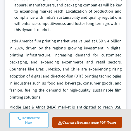
apparel manufacturers, and packaging companies will be key
to expanding market reach. Localization of production and
compliance with India’s sustainability and quality regulations
will enhance competitiveness and foster long-term growth in
this dynamic market.
Latin America film printing market was valued at USD 9.4 billion
in 2024, driven by the region’s growing investment in digital
printing infrastructure, increasing demand for customized
packaging, and expanding e-commerce and retail sectors.
Countries like Brazil, Mexico, and Chile are experiencing rising
adoption of digital and direct-to-film (DTF) printing technologies
in industries such as food and beverage, consumer goods, and
fashion, fueling the demand for high-quality, sustainable film
printing solutions.
Middle East & Africa (MEA) market is anticipated to reach USD
10.7 billion by 2034, driven by the region’s growing investment in
Позвоните
digital printing infrastructure, government-led national
Нам
Скачать Бесплатный PDF-Файл
transformation initiatives, and increasing demand for