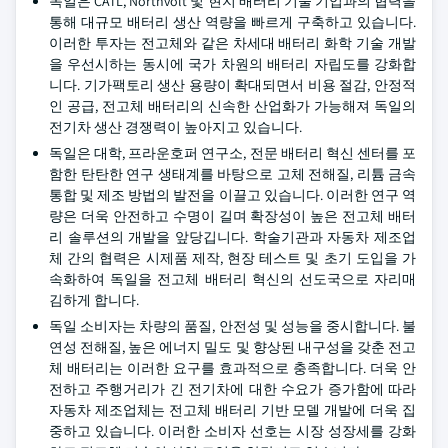
독일은 CATL, Northvolt 및 현지 배터리 기술 기업과의 협력을
통해 대규모 배터리 생산 역량을 빠르게 구축하고 있습니다.
이러한 투자는 전고체와 같은 차세대 배터리 화학 기술 개발
을 우선시하는 동시에 국가 차원의 배터리 자립도를 강화합
니다. 기가팩토리 생산 용량이 확대되면서 비용 절감, 안정적
인 공급, 전고체 배터리의 신속한 산업화가 가능해져 독일의
전기차 생산 경쟁력이 높아지고 있습니다.
독일은 대학, 프라운호퍼 연구소, 전문 배터리 혁신 센터를 포
함한 탄탄한 연구 생태계를 바탕으로 고체 전해질, 리튬 금속
통합 및 제조 방법의 발전을 이끌고 있습니다. 이러한 연구 역
량은 더욱 안전하고 수명이 길며 확장성이 높은 전고체 배터
리 솔루션의 개발을 앞당깁니다. 학술기관과 자동차 제조업
체 간의 협력은 시제품 제작, 현장 테스트 및 초기 도입을 가
속화하여 독일을 전고체 배터리 혁신의 선도국으로 자리매
김하게 합니다.
독일 소비자는 차량의 품질, 안전성 및 성능을 중시합니다. 불
연성 전해질, 높은 에너지 밀도 및 향상된 내구성을 갖춘 전고
체 배터리는 이러한 요구를 효과적으로 충족합니다. 더욱 안
전하고 주행거리가 긴 전기차에 대한 수요가 증가함에 따라
자동차 제조업체는 전고체 배터리 기반 모델 개발에 더욱 집
중하고 있습니다. 이러한 소비자 선호는 시장 성장세를 강화