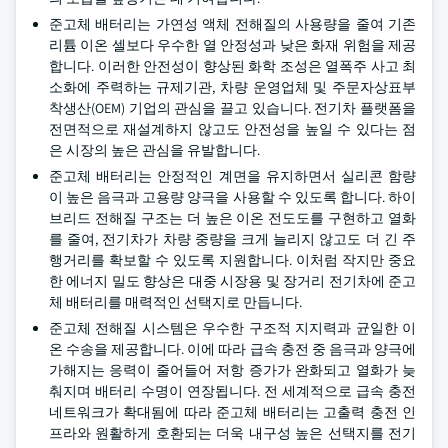
준고체 배터리는 가연성 액체 전해질의 사용량을 줄여 기존
리튬 이온 셀보다 우수한 열 안정성과 낮은 화재 위험을 제공
합니다. 이러한 안전성이 향상된 화학 조성은 열폭주 사고 최
소화에 주력하는 규제기관, 차량 운영업체 및 주문자상표부
착생산(OEM) 기업의 관심을 끌고 있습니다. 전기차 플랫폼을
전면적으로 재설계하지 않고도 안전성을 높일 수 있다는 점
은 시장의 높은 관심을 유발합니다.
준고체 배터리는 안정적인 계면을 유지하면서 실리콘 함량
이 높은 음극과 고용량 양극을 사용할 수 있도록 합니다. 하이
브리드 전해질 구조는 더 높은 이온 전도도를 구현하고 열화
를 줄여, 전기차가 차량 중량을 크게 늘리지 않고도 더 긴 주
행거리를 확보할 수 있도록 지원합니다. 이처럼 작지만 중요
한 에너지 밀도 향상은 대중 시장용 및 장거리 전기차에 준고
체 배터리를 매력적인 선택지로 만듭니다.
준고체 전해질 시스템은 우수한 구조적 지지력과 균일한 이
온 수송을 제공합니다. 이에 따라 급속 충전 중 음극과 양극에
가해지는 응력이 줄어들어 저항 증가가 완화되고 열화가 늦
춰지며 배터리 수명이 연장됩니다. 전 세계적으로 급속 충전
네트워크가 확대됨에 따라 준고체 배터리는 고출력 충전 인
프라와 원활하게 호환되는 더욱 내구성 높은 선택지를 전기