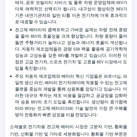
매자, 공유 모빌리티 서비스 및 물류 차량 운영업체에 BEV가
더욱 매력적인 선택지가 됩니다. 내구성이 향상되면 BEV가
기존 내연기관차와 일반 리튬 이온 전기차에 더욱 효과적으
로 대응할 수 있습니다.
전고체 배터리의 콤팩트하고 가벼운 설계는 차량 전체 중량
을 줄여 BEV의 효율성을 크게 향상합니다. 차량 중량이 줄어
들면 주행거리가 늘어나고 성능과 에너지 효율이 개선됩니
다. 자동차 제조업체들은 경량 SSB 팩을 활용해 공기역학적
성능과 고성능을 갖춘 BEV를 개발하고 있습니다. 이러한 이
점은 고급 전기차, 스포츠 전기차 및 고효율 BEV 시장에서 도
입을 촉진합니다.
주요 자동차 제조업체와 배터리 혁신 기업들은 파트너십, 파
일럿 생산 라인, 배터리 전기차(BEV)에 적용할 수 있는 전고체
플랫폼 중심의 개발을 통해 상용화를 앞당기고 있습니다. 이
러한 대규모 투자는 제조 비용을 절감하고 공급망을 강화하
며 승용 BEV의 조기 도입을 촉진합니다. 생산량이 증가함에
따라 BEV는 전고체 배터리(SSB) 기술 발전의 가장 큰 수혜를
받아 전동화의 빠른 성장을 이끌 전망입니다.
소재별로 전기차용 전고체 배터리 시장은 고분자 기반, 황화물
기반, 산화물 기반 및 기타로 세분화됩니다. 황화물 기반 부문은