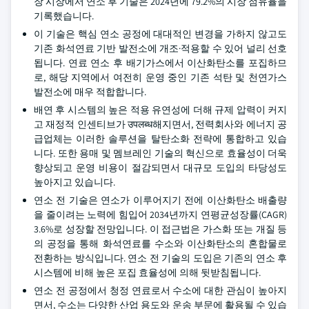
장 시장에서 연소 후 기술은 2024년에 79.2%의 시장 점유율을
기록했습니다.
이 기술은 핵심 연소 공정에 대대적인 변경을 가하지 않고도
기존 화석연료 기반 발전소에 개조·적용할 수 있어 널리 선호
됩니다. 연료 연소 후 배기가스에서 이산화탄소를 포집하므
로, 해당 지역에서 여전히 운영 중인 기존 석탄 및 천연가스
발전소에 매우 적합합니다.
배연 후 시스템의 높은 적용 유연성에 더해 규제 압력이 커지
고 재정적 인센티브가 उपलब्ध해지면서, 전력회사와 에너지 공
급업체는 이러한 솔루션을 탈탄소화 전략에 통합하고 있습
니다. 또한 용매 및 멤브레인 기술의 혁신으로 효율성이 더욱
향상되고 운영 비용이 절감되면서 대규모 도입의 타당성도
높아지고 있습니다.
연소 전 기술은 연소가 이루어지기 전에 이산화탄소 배출량
을 줄이려는 노력에 힘입어 2034년까지 연평균성장률(CAGR)
3.6%로 성장할 전망입니다. 이 접근법은 가스화 또는 개질 등
의 공정을 통해 화석연료를 수소와 이산화탄소의 혼합물로
전환하는 방식입니다. 연소 전 기술의 도입은 기존의 연소 후
시스템에 비해 높은 포집 효율성에 의해 뒷받침됩니다.
연소 전 공정에서 청정 연료로서 수소에 대한 관심이 높아지
면서, 수소는 다양한 산업 용도와 운송 부문에 활용될 수 있습