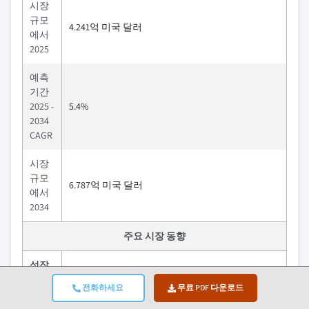
시장
규모
4.241억 미국 달러
에서
2025
예측
기간
2025 -
5.4%
2034
CAGR
시장
규모
6.787억 미국 달러
에서
2034
주요 시장 동향
성장
영향
요인
전화하세요
무료 PDF 다운로드
위생