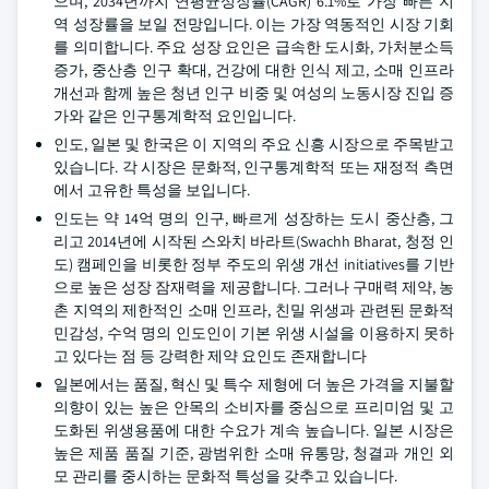
으며, 2034년까지 연평균성장률(CAGR) 6.1%로 가장 빠른 지
역 성장률을 보일 전망입니다. 이는 가장 역동적인 시장 기회
를 의미합니다. 주요 성장 요인은 급속한 도시화, 가처분소득
증가, 중산층 인구 확대, 건강에 대한 인식 제고, 소매 인프라
개선과 함께 높은 청년 인구 비중 및 여성의 노동시장 진입 증
가와 같은 인구통계학적 요인입니다.
인도, 일본 및 한국은 이 지역의 주요 신흥 시장으로 주목받고
있습니다. 각 시장은 문화적, 인구통계학적 또는 재정적 측면
에서 고유한 특성을 보입니다.
인도는 약 14억 명의 인구, 빠르게 성장하는 도시 중산층, 그
리고 2014년에 시작된 스와치 바라트(Swachh Bharat, 청정 인
도) 캠페인을 비롯한 정부 주도의 위생 개선 initiatives를 기반
으로 높은 성장 잠재력을 제공합니다. 그러나 구매력 제약, 농
촌 지역의 제한적인 소매 인프라, 친밀 위생과 관련된 문화적
민감성, 수억 명의 인도인이 기본 위생 시설을 이용하지 못하
고 있다는 점 등 강력한 제약 요인도 존재합니다
일본에서는 품질, 혁신 및 특수 제형에 더 높은 가격을 지불할
의향이 있는 높은 안목의 소비자를 중심으로 프리미엄 및 고
도화된 위생용품에 대한 수요가 계속 높습니다. 일본 시장은
높은 제품 품질 기준, 광범위한 소매 유통망, 청결과 개인 외
모 관리를 중시하는 문화적 특성을 갖추고 있습니다.