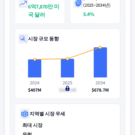
(2025~2034년)
6억7,870만 미
5.4%
국 달러
시장 규모 동향
2024
2025
2034
$407M
$424.1M
$678.7M
지역별 시장 우세
최대 시장
유럽