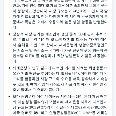
에서 주요 시장 중 하나로 부상했습니다. 소비자의 생활 방식
변화, 위생 인식 확대 및 제품 혁신이 지속되면서 시장은 꾸준
히 성장하고 있습니다. 시장 규모는 2024년 4억700만 미국 달
러에 이르렀으며, 이는 다양한 지역 시장과 인구통계학적 부
문에서 폭넓은 소비자 수용도와 높은 상업 활동을 반영합니
다.
정량적 시장 평가는 제조업체 생산 통계, 소매 판매 추적 자
료, 수출입 무역 데이터 및 소비자 지출 조사 등 다양한 데이
터 출처를 기반으로 합니다. 세계은행의 생활수준측정연구
는 저소득 및 중간소득 국가에서 가구 단위의 위생 행동과 본
인부담 의료비를 측정하기 위한 방법론적 지침을 제공합니
다.
세계은행의 연구 결과에 따르면 이러한 자료는 위생용품 수
요와 지출 패턴을 추정하는 데 활용됩니다. 이러한 데이터 인
프라를 활용하면 시장 규모와 수요를 더욱 정확하게 예측할
수 있으며, 특히 상업적 시장조사 자료의 범위가 제한적인 신
흥 시장에서 그 효과가 큽니다.
보다 광범위한 여성 위생용품 시장에는 생리 관리 제품과 함
께 여성 청결 물티슈가 포함되며, 세계은행 자료에 따르면 시
장 규모는 2023년 270억 미국 달러에서 2032년 479억8,000만
미국 달러로 확대되고 연평균성장률(CAGR) 6.60%를 기록할