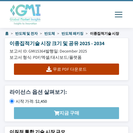
홈
반도체 및 전자
반도체
반도체 패키징
이종집적기술 시장
이종집적기술 시장 크기 및 공유 2025 - 2034
보고서 ID: GMI15364
발행일: December 2025
보고서 형식: PDF/엑셀/대시보드/플랫폼
무료 PDF 다운로드
라이선스 옵션 살펴보기:
시작 가격: $2,450
지금 구매
이질적 통합 기술 시장 규모