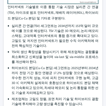
인터커넥트 기술별로 이종 통합 기술 시장은 실리콘 간 연결
(TSV), 마이크로 범프 인터커넥트, 재배치 레이어(RDL), 하이브리
드 본딩(Cu-Cu 본딩) 및 기타로 구분된다.
실리콘 간 연결(TSV) 세그먼트는 2034년까지 153억 달러 규모
에 이를 것으로 예상된다. TSV 기술은 3D 메모리, 논리-메모리
스택킹, 고대역폭 인터커넥트의 통합 증가로 확대되고 있다.
고밀도 및 저지연 인터커넥트가 필요한 수직 아키텍처에 여
전히 핵심적인 기술이다.
TSV의 생산 확장성을 향상시키기 위해 제조업체는 결함률을
최소화하고 신뢰성을 높이며 via-last 및 via-middle 프로세스
를 개선해야 한다.
하이브리드 본딩(Cu-Cu 본딩) 세그먼트는 2025년부터 2034년
까지 전망 기간 동안 연평균 17.2% 성장할 것으로 예상된다.
우수한 전기적 성능, 미세 피치 인터커넥트 구현 능력, 고급
3D IC 아키텍처 설계와의 호환성으로 하이브리드 본딩 채택
이 가속화되고 있으며, 차세대 메모리 및 논리 통합을 위한 선
도 기술로 자리매김하고 있다.
제조업체는 고밀도 정렬, 표면 처리 기술 및 하이브리드 결합
기술에 투자해야 고량 생산을 촉진할 수 있습니다.