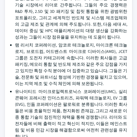
기술 시장에서 리더로 간주됩니다. 그들의 주요 경쟁력은
R&D 투자, 2.5D 및 3D 패키징 및 칩릿 통합을 위한 광범위한
포트폴리오, 그리고 세계적인 반도체 및 시스템 제조업체와
의 고급 제조 및 관계에 의해 주도됩니다. 또한, 다음 세대 AI,
데이터 중심 및 HPC 애플리케이션의 대량 생산을 강화하는
성과는 그들이 시장 점유율을 유지하는 데 도움이 됩니다.
램 리서치 코퍼레이션, 암코르 테크놀로지, 마이크론 테크놀
로지, 브로드컴, 어드밴스트 마이크로 디바이스(AMD), JCET
그룹은 도전자 카테고리에 속합니다. 이러한 회사들은 고급
패키징, 메모리 통합 및 반도체 제조와 같은 주요 강점을 가지
고 있지만 특정 수직 분야에 더 집중하고 있습니다. 그들은 기
술, 전문화 및 파트너십 형성에 기반한 경쟁을 펼치고 있으며,
이는 지역 제조 및 수직 체인에 의해 보완됩니다.
유나이티드 마이크로일렉트로닉스 코퍼레이션(UMC), 실리
콘웨어 프레시전 인더스트리즈, 파워텍 테크놀로지, EV 그룹
(EVG), 인듐 코퍼레이션은 팔로워로 분류됩니다. 이러한 회사
들은 비용 효율적인 제품, 현지화된 존재감, 그리고 새로운 이
종 통합 기술의 점진적인 채택을 통해 경쟁합니다. 리더와 도
전자들에 비해 출력이 적고 혁신이 적지만, 이들은 메인스트
림 및 비용 민감 시장을 해결함으로써 여전히 관련성을 유지
합니다.