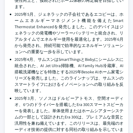
便性向上と、接続されたホーム体験の再定義を目指してい
ます。
2025年5月、ジェネラックの子会社であるエコビーは、ホ
ームエネルギーマネジメント機能を備えたSmart
Thermostat Enhancedを発売しました。このデバイスはジ
ェネラックの発電機やソーラーバッテリーと統合され、リ
アルタイムでエネルギー使用を最適化します。2025年6月
から発売され、持続可能で効率的なエネルギーソリューシ
ョンへの重要な一歩を示しています。
2025年4月、サムスンはSmartThingsとBixbyにシームレスに
統合された、AI Jet Ultra掃除機、AI Family Hub冷蔵庫、AI
搭載洗濯機などを特徴とする2025年Besoke AIホーム家電シ
リーズを発売しました。このラインナップは、サムスンの
スマートライフにおけるイノベーションへの取り組みを反
映しています。
2025年3月、ソノスはドルビーアトモス、空間オーディ
オ、6つのドライバーを搭載したEra 300スマートスピーカ
ーを発表しました。単体使用またはホームシアターシステ
ムの一部として設計されたEra 300は、プレミアムな音質と
汎用性を兼ね備えています。このリリースは、最先端のオ
ーディオ技術の提供に対する同社の取り組みを示していま