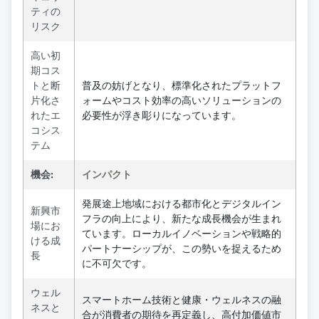
ティの
リスク
高い初
期コス
トと断
普及の妨げとなり、標準化されたプラットフ
片化さ
ォームやコスト効率の高いソリューションの
れたエ
必要性が浮き彫りになっています。
コシス
テム
機会:
インパクト
発展途上地域における都市化とデジタルイン
新興市
フラの向上により、新たな成長機会が生まれ
場にお
ています。ローカルイノベーションや戦略的
ける成
パートナーシップが、この勢いを捉えるため
長
に不可欠です。
ウェル
スマートホーム技術と健康・ウェルネスの融
ネスと
合が消費者の期待を再定義し、高付加価値市