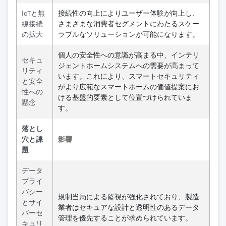
IoTと無
接続性の向上によりユーザー体験が向上し、
線接続
さまざまな消費者セグメントにわたるスケー
の拡大
ラブルなソリューションが可能になります。
個人の安全性への意識が高まる中、インテリ
セキュ
ジェントホームシステムへの需要が高まって
リティ
います。これにより、スマートセキュリティ
と安全
がより広範なスマートホームの価値提案にお
性への
ける基盤的要素として位置づけられていま
懸念
す。
落とし
穴と課
影響
題
データ
プライ
バシー
規制当局による監視が強化されており、製造
とサイ
業者はセキュアな設計と透明性のあるデータ
バーセ
管理を優先することが求められています。
キュリ