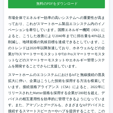
無料のPDFをダウンロード
市場全体でエネルギー効率の高いシステムへの重要性が高ま
っており、これがスマートホーム製品エコシステム内のイノ
ベーションを牽引しています。国際エネルギー機関（IEA）に
よると、こうした改善により2040年までに排出量を40%以上
削減し、地球規模の気候目標を達成できるとしています。こ
のトレンドは2020年以降加速しており、ホネウェルなどの企
業がT9スマートサーモスタットやT10 Proスマートサーモスタ
ットなどのスマートサーモスタットやエネルギー管理システ
ムを開発することでさらに支援しています。
スマートホームのエコシステムにおけるIoTと無線接続の普及
拡大に伴い、企業はこうした技術を採用する方法を模索して
います。接続規格アライアンス（CSA）によると、2022年に
リリースされたMatter規格を採用する企業が280社を超え、デ
バイスの相互運用性を効率的に管理できるようになっていま
す。また、アマゾンとグーグルも、さまざまなIoTデバイスと
接続するスマートスピーカーやハブを提供することで、この