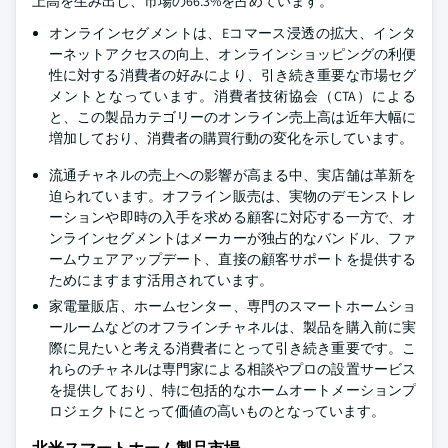
上高を生み出し、市場の66.3%を占めています。
オンラインセグメントは、Eコマース浸透の拡大、インタ
ーネットアクセスの向上、オンラインショッピングの利便
性に対する消費者の好みにより、引き続き重要な市場セグ
メントとなっています。消費者技術協会（CTA）による
と、この製品カテゴリーのオンライン売上高は近年大幅に
増加しており、消費者の購買行動の変化を示しています。
流通チャネルの売上への影響が高まる中、実店舗は革新を
迫られています。オフライン販売は、実物のデモンストレ
ーションや即時の入手を求める顧客に対応する一方で、オ
ンラインセグメントはメーカーが独占的なバンドル、ファ
ームウェアアップデート、直接の顧客サポートを提供する
ためにますます活用されています。
家電量販店、ホームセンター、専門のスマートホームショ
ールームなどのオフラインチャネルは、製品を購入前に実
際に見たいと考える消費者にとって引き続き重要です。こ
れらのチャネルは専門家による相談やプロの設置サービス
を提供しており、特に包括的なホームオートメーションプ
ロジェクトにとって価値の高いものとなっています。