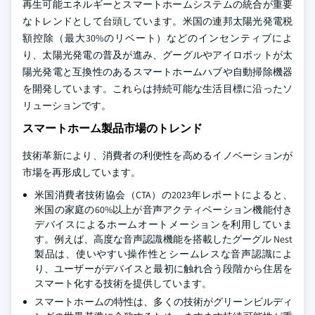
再生可能エネルギーとスマートホームシステムの統合が重要
なトレンドとして台頭しています。米国の連邦太陽光発電税
額控除（最大30%のリベート）などのインセンティブによ
り、太陽光発電の普及が進み、グーグルやアイロボットが太
陽光発電と互換性のあるスマートホームハブや自動掃除機器
を開発しています。これらは持続可能な生活目標に沿ったソ
リューションです。
スマートホーム製品市場のトレンド
技術革新により、消費者の利便性を高めるイノベーションが
市場を再形成しています。
米国消費者技術協会（CTA）の2023年レポートによると、
米国の家庭の60%以上が音声アクティベーション機能付き
デバイスによるホームオートメーションを利用していま
す。例えば、高度な音声認識機能を搭載したグーグル Nest
製品は、使いやすい操作性とシームレスな音声認識によ
り、ユーザーがデバイスと最初に触れ合う段階から住居を
スマート化する技術を提供しています。
スマートホームの特性は、多くの技術がグリーンビルディ