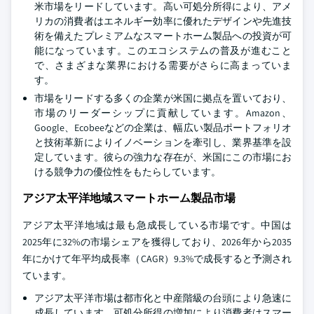
米市場をリードしています。高い可処分所得により、アメ
リカの消費者はエネルギー効率に優れたデザインや先進技
術を備えたプレミアムなスマートホーム製品への投資が可
能になっています。このエコシステムの普及が進むこと
で、さまざまな業界における需要がさらに高まっていま
す。
市場をリードする多くの企業が米国に拠点を置いており、
市場のリーダーシップに貢献しています。Amazon、
Google、Ecobeeなどの企業は、幅広い製品ポートフォリオ
と技術革新によりイノベーションを牽引し、業界基準を設
定しています。彼らの強力な存在が、米国にこの市場にお
ける競争力の優位性をもたらしています。
アジア太平洋地域スマートホーム製品市場
アジア太平洋地域は最も急成長している市場です。中国は
2025年に32%の市場シェアを獲得しており、2026年から2035
年にかけて年平均成長率（CAGR）9.3%で成長すると予測され
ています。
アジア太平洋市場は都市化と中産階級の台頭により急速に
成長しています。可処分所得の増加により消費者はスマー