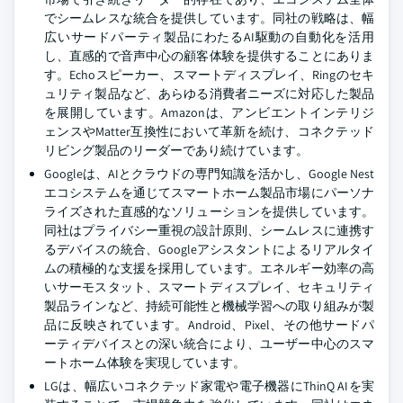
でシームレスな統合を提供しています。同社の戦略は、幅
広いサードパーティ製品にわたるAI駆動の自動化を活用
し、直感的で音声中心の顧客体験を提供することにありま
す。Echoスピーカー、スマートディスプレイ、Ringのセキ
ュリティ製品など、あらゆる消費者ニーズに対応した製品
を展開しています。Amazonは、アンビエントインテリジ
ェンスやMatter互換性において革新を続け、コネクテッド
リビング製品のリーダーであり続けています。
Googleは、AIとクラウドの専門知識を活かし、Google Nest
エコシステムを通じてスマートホーム製品市場にパーソナ
ライズされた直感的なソリューションを提供しています。
同社はプライバシー重視の設計原則、シームレスに連携す
るデバイスの統合、Googleアシスタントによるリアルタイ
ムの積極的な支援を採用しています。エネルギー効率の高
いサーモスタット、スマートディスプレイ、セキュリティ
製品ラインなど、持続可能性と機械学習への取り組みが製
品に反映されています。Android、Pixel、その他サードパ
ーティデバイスとの深い統合により、ユーザー中心のスマ
ートホーム体験を実現しています。
LGは、幅広いコネクテッド家電や電子機器にThinQ AIを実