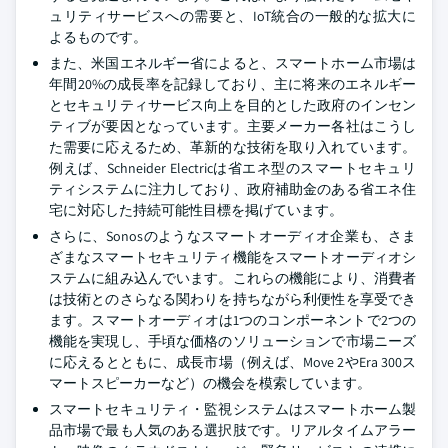
ュリティサービスへの需要と、IoT統合の一般的な拡大に
よるものです。
また、米国エネルギー省によると、スマートホーム市場は
年間20%の成長率を記録しており、主に将来のエネルギー
とセキュリティサービス向上を目的とした政府のインセン
ティブが要因となっています。主要メーカー各社はこうし
た需要に応えるため、革新的な技術を取り入れています。
例えば、Schneider Electricは省エネ型のスマートセキュリ
ティシステムに注力しており、政府補助金のある省エネ住
宅に対応した持続可能性目標を掲げています。
さらに、Sonosのようなスマートオーディオ企業も、さま
ざまなスマートセキュリティ機能をスマートオーディオシ
ステムに組み込んでいます。これらの機能により、消費者
は技術とのさらなる関わりを持ちながら利便性を享受でき
ます。スマートオーディオは1つのコンポーネントで2つの
機能を実現し、手頃な価格のソリューションで市場ニーズ
に応えるとともに、成長市場（例えば、Move 2やEra 300ス
マートスピーカーなど）の機会を模索しています。
スマートセキュリティ・監視システムはスマートホーム製
品市場で最も人気のある選択肢です。リアルタイムアラー