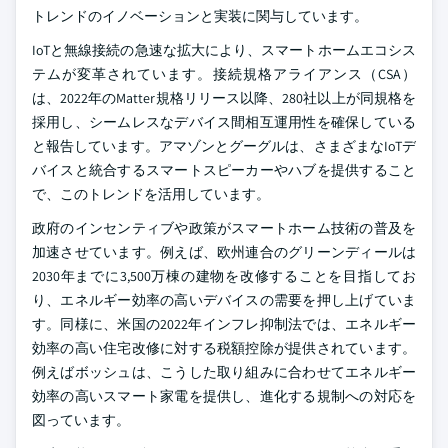
トレンドのイノベーションと実装に関与しています。
IoTと無線接続の急速な拡大により、スマートホームエコシス
テムが変革されています。接続規格アライアンス（CSA）
は、2022年のMatter規格リリース以降、280社以上が同規格を
採用し、シームレスなデバイス間相互運用性を確保している
と報告しています。アマゾンとグーグルは、さまざまなIoTデ
バイスと統合するスマートスピーカーやハブを提供すること
で、このトレンドを活用しています。
政府のインセンティブや政策がスマートホーム技術の普及を
加速させています。例えば、欧州連合のグリーンディールは
2030年までに3,500万棟の建物を改修することを目指してお
り、エネルギー効率の高いデバイスの需要を押し上げていま
す。同様に、米国の2022年インフレ抑制法では、エネルギー
効率の高い住宅改修に対する税額控除が提供されています。
例えばボッシュは、こうした取り組みに合わせてエネルギー
効率の高いスマート家電を提供し、進化する規制への対応を
図っています。