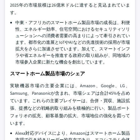
2025年の市場規模は26億米ドルに達すると見込まれていま
す。
中東・アフリカのスマートホーム製品市場の成長は、利便
性、エネルギー効率、住宅空間におけるセキュリティソリ
ューションへの消費者需要の高まりによって牽引されてい
ます。都市化の進展とIoTやAIなどの先進技術の採用が市場
拡大をさらに加速させています。加えて、スマートインフ
ラや省エネルギーを推進する政府の取り組みが、同地域の
市場参入企業に新たな機会を創出しています。
スマートホーム製品市場のシェア
実験機器市場の主要企業には、Amazon、Google、LG、
Samsung、Panasonicが含まれ、市場シェアは合計45%を占め
ています。これらの主要プレイヤーは、合併・買収、施設拡
張、提携などの戦略的取り組みを積極的に行い、製品ポート
フォリオの拡充、顧客基盤の拡大、市場地位の強化を図って
います。
Alexa対応デバイスにより、Amazonはスマートホーム製品
市場で引き続きリーダー的存在であり、エコシステム全体