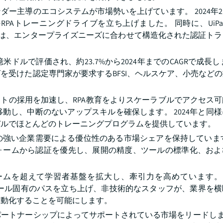
ー主導のエコシステムが市場勢いを上げています。 2024年
Aトレーニングドライブを立ち上げました。 同時に、UiPath A
どのプラットフォームは、エンタープライズニーズに合わせて構造化された認証
米ドルで評価され、約23.7%から2024年までのCAGRで成長し
を受けた認定専門家が要求するBFSI、ヘルスケア、小売など
マットの採用を加速し、RPA教育をよりスケーラブルでアクセス
動し、中断のないアップスキルを確保します。 2024年と同
デルでほとんどのトレーニングプログラムを提供しています。
の強い企業需要による優位性のある市場シェアを保持しています
要なプラットフォームから認証を優先し、展開の精度、ツールの標準化、
。
ムを超えて学習者基盤を拡大し、牽引力を高めています。 2
ーのためのロール固有のパスを立ち上げ、非技術的なスタッフが、業界を
自動化することを可能にします。
トナーシップによってサポートされている市場をリードします。