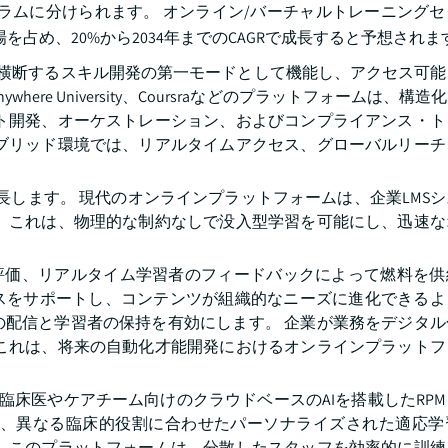
ラムに分けられます。 オンライン/バーチャルトレーニング
場を占め、20%から2034年までのCAGRで成長すると予想されま
を横断するスキル開発の第一モードとして機能し、アクセス可
n Anywhere University、Coursraなどのプラットフォームは、
ット開発、オーケストレーション、およびコンプライアンス・ト
イブリッド環境では、リアルタイムアクセス、グローバルリーチ
成長します。 現代のオンラインプラットフォームは、企業LMS
。 これは、物理的な制約なしで没入型学習を可能にし、迅速な
応評価、リアルタイム学習者のフィードバックによって燃料を供
スをサポートし、コンテンツが組織的なニーズに進化できるよ
の配信と学習者の保持を有効にします。 企業が業務をデジタル
 これは、将来の自動化才能開発におけるオンラインプラットフ
nicと提携し、臨床医やケアチーム向けのクラウドベースのAIを搭載したR
は、異なる臨床的役割に合わせたパーソナライズされた適応学
。 このプラットフォームは、分散したスタッフを効率的に訓練