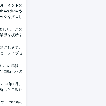
2月、インドの
cademyや
トラックを拡大し
ました。 この
の業界を横断す
可能にします。
様に、ライブセ
。 組織は、
および自動化への
024年4月、
横断した自動化
 2023年9