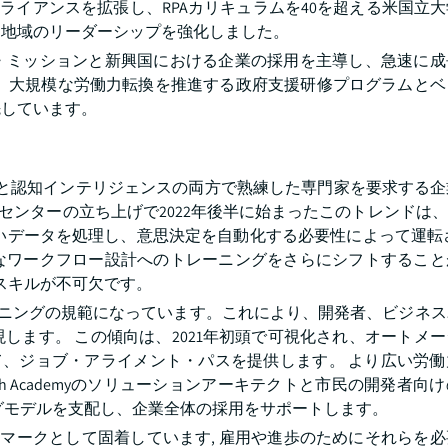
アライアンスを拡張し、RPAカリキュラムを40を超える米国立
る地域のリーダーシップを強化しました。
・ミッションと新興国における企業の採用を主導し、急速に成
は、大規模な労働力転換を推進する政府支援研修プログラムとベ
先しています。
動化と認知インテリジェンスの両方で熟練した専門家を要求する
AIセンターの立ち上げで2022年後半に始まったこのトレンドは、M
いデータを処理し、意思決定を自動化する必要性によって運転
なワークフロー設計へのトレーニングをさらにシフトすること
Aスキルが不可欠です。
ーニングの規範になっています。これにより、開発者、ビジネ
します。 この傾向は、2021年初頭で可視化され、オートメ
って、ジョブ・アライメント・パスを提供します。 より広い労
th Academyのソリューションアーキテクトと市民の開発者向
ングモデルを支配し、企業全体の採用をサポートします。
チマークとして固着しています, 雇用や進歩のためにそれらを