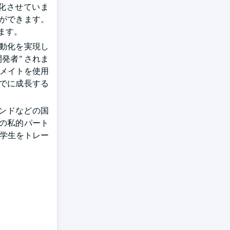
進化させていま
とができます。
ます。
自動化を実現し
ズ開発者” されま
トメイトを使用
までに成長する
インドなどの国
共の私的パート
の学生をトレー