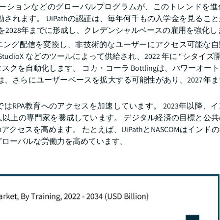
オートメーションなどのグローバルプログラムが、このトレンドを
されます。 UiPathの認証は、毎年何千もの入学金を見るこ
を2028年までに形成し、クレデンシャルベースの雇用を強化し
ーニング配信を変換し、非技術的なユーザーにアクセス可能な
UiPath StudioX などのツールによって供給され、2022 年に “シタイ
クを自動化します。 コカ・コーラ Bottlingは、パワーオー
は、さらにユーザーベースを拡大する可能性があり、2027年
RPA教育へのアクセスを加速しています。 2023年以降、
人以上の専門家を養成しています。 デジタル経済の目標と公
セスを高めます。 たとえば、UiPathとNASCOMはインド
、グローバルな労働力を高めています。