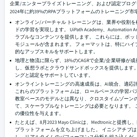
企業/エンタープライズトレーニング、および認定プログ
2024年に約39%のRPAプラットフォームのトレーニング市
オンライン/バーチャル トレーニングは、業界や役割
ドの学習を実現します。 UiPath Academy、Automatio
ラブルなコンテンツを提供します。 これらには、ボ
モジュールが含まれます。 フォーマットは、特にハ
的なアップスキルをサポートします。
地理と物流に限らず、18%のCAGRで企業/企業研修が
し、仮想ラボとクラウドサンドボックスを提供します
ングと認定をサポートしています。
オンライントレーニングの高速成長は、AI統合、適
これらのプラットフォームは、ロールベースの学習パ
教室ベースのモデルとは異なり、クロスタイムゾーン
て、スケーラブルなトレーニングは必要となります。
の優位性を与えます。
たとえば、8月2023 Mayo Clinicは、Medtro
プラットフォームを立ち上げました。 イニシアチブ
し、リアルタイムのパフォーマンス分析を組み込んだ