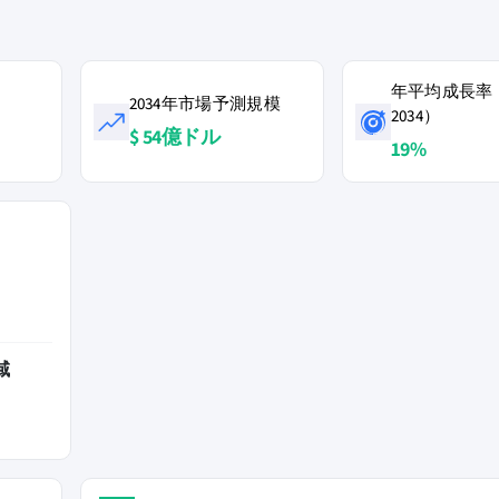
年平均成長率（2
2034年市場予測規模
2034）
$ 54億ドル
19%
域