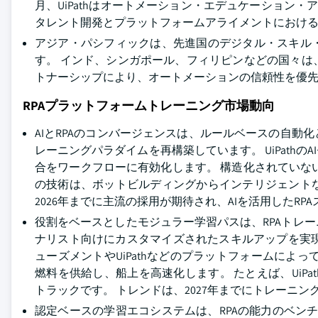
月、UiPathはオートメーション・エデュケーション・
タレント開発とプラットフォームアライメントにおけ
アジア・パシフィックは、先進国のデジタル・スキル
す。 インド、シンガポール、フィリピンなどの国々
トナーシップにより、オートメーションの信頼性を優
RPAプラットフォームトレーニング市場動向
AIとRPAのコンバージェンスは、ルールベースの自
レーニングパラダイムを再構築しています。 UiPathの
合をワークフローに有効化します。 構造化されていな
の技術は、ボットビルディングからインテリジェント
2026年までに主流の採用が期待され、AIを活用したRP
役割をベースとしたモジュラー学習パスは、RPAトレ
ナリスト向けにカスタマイズされたスキルアップを実現
ューズメントやUiPathなどのプラットフォームによ
燃料を供給し、船上を高速化します。 たとえば、UiPa
トラックです。 トレンドは、2027年までにトレーニ
認定ベースの学習エコシステムは、RPAの能力のベン