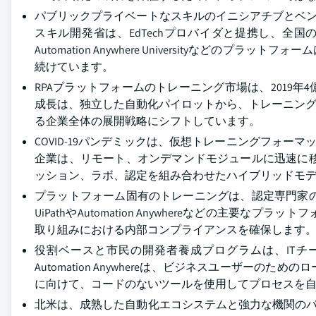
パブリックプライベートなスキルのイニシアチブとベンダ
スキル開発省は、EdTechプロバイダと提携し、全国のRP
Automation Anywhere Universityな
続けています。
RPAプラットフォームのトレーニング市場は、2019年4億
成長は、独立した自動化パイロットから、トレーニング
る企業全体の展開戦略にシフトしています。
COVID-19パンデミックは、仮想トレーニングフォー
企業は、リモート、オンデマンドモジュールに迅速に移
ッション、ラボ、認定を組み合わせたハイブリッドモ
プラットフォーム固有のトレーニングは、認定専門家
UiPathやAutomation Anywhereなどの主
取り組みにおける内部コンプライアンスを確保します
役割ベースと市民の開発者養成プログラムは、ITチー
Automation Anywhereは、ビジネスユーザ
に向けて、コードのないツールを使用してプロセスを
北米は、成熟した自動化エコシステムと強力な機関のパー