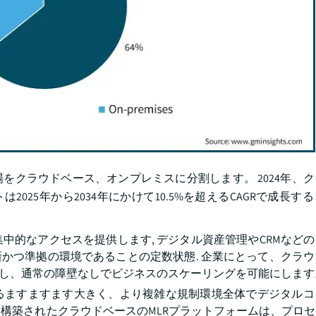
をクラウドベース、オンプレミスに分割します。 2024年、
025年から2034年にかけて10.5%を超えるCAGRで成長す
中的なアクセスを提供します, デジタル資産管理やCRMなど
最新かつ準拠の環境であることの定数状態. 企業にとって、クラ
減し、通常の障壁なしでビジネスのスケーリングを可能にします
るますますます大きく、より複雑な規制環境全体でデジタルコ
構築されたクラウドベースのMLRプラットフォームは、プロ