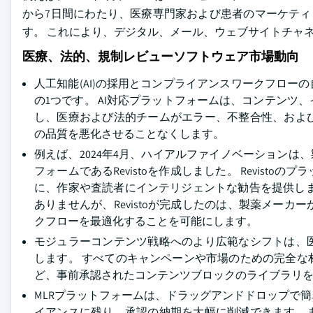
から7日間にわたり、医療専門家および患者のマーケティ
す。 これにより、デジタル、メール、ウェブサイトチャ
医療、法的、規制レビューソフトウェア市場動向
人工知能(AI)の採用とコンプライアンスワークフローの
の1つです。 AI対応プラットフォームは、コンテン
し、医療および法的チームがエラー、不整合性、およ
の品質を悪化させることなくします。
例えば、2024年4月、ハイアルファイノベーションは
フォームであるRevistoを作成しました。 Revis
に、作家や査読者にインテリジェントな勧告を提供し
ありませんが、Revistoが完成したのは、製薬メー
クフローを最適化することを可能にします。
モジュラーコンテンツ戦略へのより広範なシフトは、
します。 すべてのキャンペーンや市場のための完全
ど、事前承認されたコンテンツブロックのライブラリ
MLRプラットフォームは、ドラッグアンドドロップで
イアンスに残り、承認の納期を大幅に削減できます。