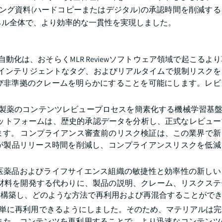
ング資料(ハードコピーまたはデジタル)の承認時間を削減す
ネル全体で、より効率的な一貫性を実現しました。
自動化は、おそらくMLR Reviewソフトウェア領域で起こるよ
ツ、インテリジェントなタグ、およびリアルタイムで規制リスク
び非準拠のクレームを明らかにすることを可能にします。レビ
、製薬のコンテンツレビュープロセスを簡素化する機械学習基盤
toのプラットフォームは、歴史的承認データを分析し、正式なレビュ
ます。 コンプライアンス審査前のリスク検証は、この業界で新
カーが製品リリース時間を削減し、コンプライアンスリスクを低
医薬品およびライフサイエンス組織の敏捷性と効率性の新しい
な材料を開発する代わりに、製品の説明、クレーム、リスクステ
を構築し、どのような方法で再利用および再混合することがで
簡単に再利用できるようにしました。そのため、マテリアルは
また、コンテンツを再利用することで、より迅速なコンテンツ