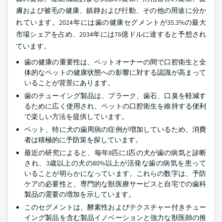
膚および被毛の健康、鎮静および行動、その他の用途に分か
れています。2024年には歯の健康セグメントが35.3%の最大
市場シェアを占め、2034年には76億ドルに達すると予想され
ています。
歯の健康の重要性は、ペットオーナーの間で口腔衛生と全
体的なペットの健康状態への影響に対する認識が高まって
いることが背景にあります。
歯のチューイング製品は、プラーク、歯石、口臭を軽減す
るために広く使用され、ペットの口腔衛生を維持する便利
で楽しい方法を提供しています。
ペット、特に犬の歯周病の症例が増加しているため、消費
者は積極的に予防策を探しています。
最近の研究によると、毎年8匹に1匹の犬が歯の病気と診断
され、3歳以上の犬の80%以上が活発な歯の病気を患って
いることが明らかになっています。これらの数字は、予防
ケアの必要性と、専門的な獣医療サービスと自宅での歯科
製品の需要の増加を示しています。
このセグメントは、酵素性およびテクスチャー付きチュー
イング製品を含む製品イノベーションと強力な獣医師の推