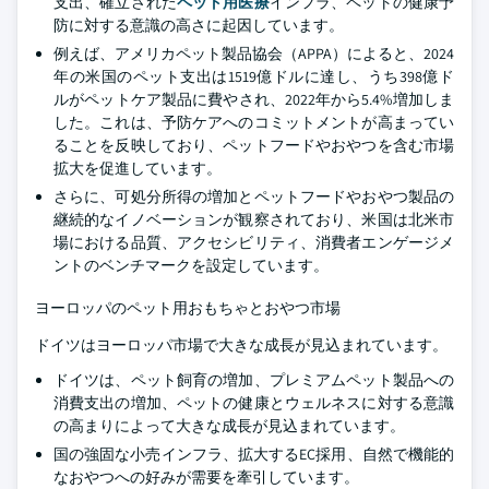
支出、確立された
ペット用医療
インフラ、ペットの健康予
防に対する意識の高さに起因しています。
例えば、アメリカペット製品協会（APPA）によると、2024
年の米国のペット支出は1519億ドルに達し、うち398億ド
ルがペットケア製品に費やされ、2022年から5.4%増加しま
した。これは、予防ケアへのコミットメントが高まってい
ることを反映しており、ペットフードやおやつを含む市場
拡大を促進しています。
さらに、可処分所得の増加とペットフードやおやつ製品の
継続的なイノベーションが観察されており、米国は北米市
場における品質、アクセシビリティ、消費者エンゲージメ
ントのベンチマークを設定しています。
ヨーロッパのペット用おもちゃとおやつ市場
ドイツはヨーロッパ市場で大きな成長が見込まれています。
ドイツは、ペット飼育の増加、プレミアムペット製品への
消費支出の増加、ペットの健康とウェルネスに対する意識
の高まりによって大きな成長が見込まれています。
国の強固な小売インフラ、拡大するEC採用、自然で機能的
なおやつへの好みが需要を牽引しています。