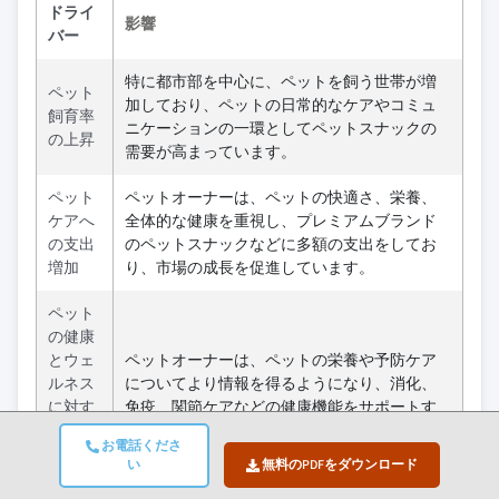
ドライ
影響
バー
特に都市部を中心に、ペットを飼う世帯が増
ペット
加しており、ペットの日常的なケアやコミュ
飼育率
ニケーションの一環としてペットスナックの
の上昇
需要が高まっています。
ペット
ペットオーナーは、ペットの快適さ、栄養、
ケアへ
全体的な健康を重視し、プレミアムブランド
の支出
のペットスナックなどに多額の支出をしてお
増加
り、市場の成長を促進しています。
ペット
の健康
とウェ
ペットオーナーは、ペットの栄養や予防ケア
ルネス
についてより情報を得るようになり、消化、
に対す
免疫、関節ケアなどの健康機能をサポートす
る意識
るスナックの需要が高まっています。
お電話くださ
の高ま
い
無料のPDFをダウンロード
り