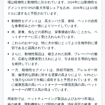
場は植物性と動物性に分かれています。2024年には動物性セ
グメントが57.9%の最大市場シェアを占め、2034年には121億
ドルに達すると予想されています。
動物性セグメントは、高タンパク質、食味、ペットの自然
な食事好みとの一致によりリードしています。
肉、家禽、魚などの原料は、栄養価値が高いことから、ペ
ットオーナーに広く受け入れられています。
これらのおやつは、特に犬や猫にとってより生物学的に適
切であると認識されています。
さらに、動物性製品は、確立された効果、フレーバーの魅
力、広範な消費者受け入れにより、引き続き主導的な地位
を維持しています。
一方、植物性セグメントは、持続可能性、アレルギー対
策、倫理的な調達に対する需要の高まりにより、6.9%とい
う強力なCAGRで大幅に成長すると予想されています。特
に健康意識の高いペットオーナーや環境意識の高いペット
オーナーの間で人気が高まっています。
用途別では、ペットチューイング製品およびおやつ市場は、
歯の健康、運動機能および関節の健康、消化器官の健康、皮