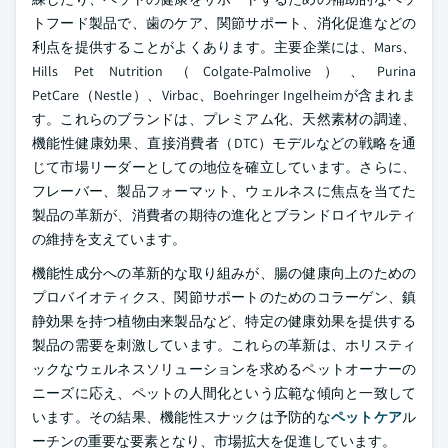
トフード製品で、歯のケア、関節サポート、消化促進などの
利点を提供することがよくあります。主要企業には、Mars、
Hills Pet Nutrition（Colgate-Palmolive）、Purina
PetCare（Nestle）、Virbac、Boehringer Ingelheimが含まれま
す。これらのブランドは、プレミアム化、天然素材の調達、
機能性健康効果、直接消費者（DTC）モデルなどの戦略を通
じて市場リーダーとしての地位を確立しています。さらに、
フレーバー、製品フォーマット、ウェルネスに焦点を当てた
製品の革新が、消費者の期待の進化とブランドロイヤルティ
の維持を支えています。
機能性成分への革新的な取り組みが、腸の健康向上のための
プロバイオティクス、関節サポートのためのコラーゲン、鎮
静効果を持つ植物由来製品など、特定の健康効果を提供する
製品の需要を刺激しています。これらの革新は、ホリスティ
ックなウェルネスソリューションを求めるペットオーナーの
ニーズに応え、ペットの人間化という広範な傾向と一致して
います。その結果、機能性スナックは予防的な
ペットケア
ル
ーチンの重要な要素となり、市場拡大を促進しています。