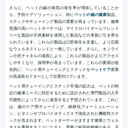
さらに、ペットの歯の病気の発生率が増加していることか
ら、予防ケアソリューション、特に
ペットの歯の健康
製品、
スナックやチューイング製品の需要が高まっています。健康
意識の高いペットオーナーは、マイクロバイオームフレンド
リーな製品や天然素材を使用した製品などの革新に引き寄せ
られています。これらの製品は口腔衛生を支援し、より広範
なウェルネストレンドと一致しています。さらに、オンライ
ン小売チャネルの成長により、これらの製品がよりアクセス
しやすくなり、採用率が高まっています。これらの要因が総
合的に、ペット用チューイングとスナックを
ペットケア
産業
の高成長セクターとして位置付けています。
ペット用チューイングとスナック市場の拡大は、ペットの特
定の健康ニーズに対応するために設計された専門製品の入手
可能性によってさらに成長すると予想されています。これに
は、歯のケア用チューイング、鎮静化フォーミュレーショ
ン、ビタミンやプロバイオティクスで強化された機能性スナ
ックが含まれます。ペットオーナーがますます健康とウェル
ネスを重視するようになると、需要は科学的根拠のある、天