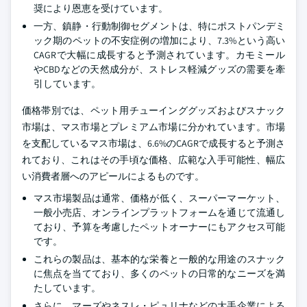
奨により恩恵を受けています。
一方、鎮静・行動制御セグメントは、特にポストパンデミ
ック期のペットの不安症例の増加により、7.3%という高い
CAGRで大幅に成長すると予測されています。カモミール
やCBDなどの天然成分が、ストレス軽減グッズの需要を牽
引しています。
価格帯別では、ペット用チューインググッズおよびスナック
市場は、マス市場とプレミアム市場に分かれています。市場
を支配しているマス市場は、6.6%のCAGRで成長すると予測さ
れており、これはその手頃な価格、広範な入手可能性、幅広
い消費者層へのアピールによるものです。
マス市場製品は通常、価格が低く、スーパーマーケット、
一般小売店、オンラインプラットフォームを通じて流通し
ており、予算を考慮したペットオーナーにもアクセス可能
です。
これらの製品は、基本的な栄養と一般的な用途のスナック
に焦点を当てており、多くのペットの日常的なニーズを満
たしています。
さらに、マーズやネスレ・ピュリナなどの大手企業による