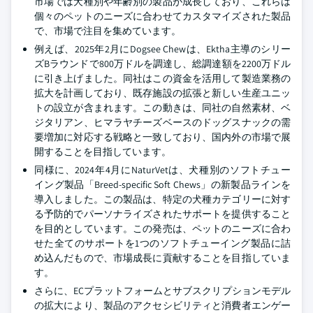
市場では犬種別や年齢別の製品が成長しており、これらは
個々のペットのニーズに合わせてカスタマイズされた製品
で、市場で注目を集めています。
例えば、2025年2月にDogsee Chewは、Ektha主導のシリー
ズBラウンドで800万ドルを調達し、総調達額を2200万ドル
に引き上げました。同社はこの資金を活用して製造業務の
拡大を計画しており、既存施設の拡張と新しい生産ユニッ
トの設立が含まれます。この動きは、同社の自然素材、ベ
ジタリアン、ヒマラヤチーズベースのドッグスナックの需
要増加に対応する戦略と一致しており、国内外の市場で展
開することを目指しています。
同様に、2024年4月にNaturVetは、犬種別のソフトチュー
イング製品「Breed-specific Soft Chews」の新製品ラインを
導入しました。この製品は、特定の犬種カテゴリーに対す
る予防的でパーソナライズされたサポートを提供すること
を目的としています。この発売は、ペットのニーズに合わ
せた全てのサポートを1つのソフトチューイング製品に詰
め込んだもので、市場成長に貢献することを目指していま
す。
さらに、ECプラットフォームとサブスクリプションモデル
の拡大により、製品のアクセシビリティと消費者エンゲー