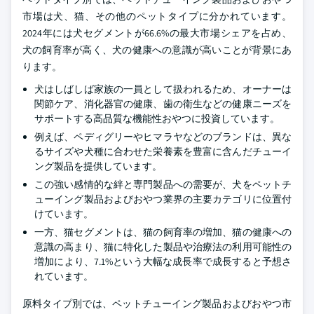
市場は犬、猫、その他のペットタイプに分かれています。
2024年には犬セグメントが66.6%の最大市場シェアを占め、
犬の飼育率が高く、犬の健康への意識が高いことが背景にあ
ります。
犬はしばしば家族の一員として扱われるため、オーナーは
関節ケア、消化器官の健康、歯の衛生などの健康ニーズを
サポートする高品質な機能性おやつに投資しています。
例えば、ペディグリーやヒマラヤなどのブランドは、異な
るサイズや犬種に合わせた栄養素を豊富に含んだチューイ
ング製品を提供しています。
この強い感情的な絆と専門製品への需要が、犬をペットチ
ューイング製品およびおやつ業界の主要カテゴリに位置付
けています。
一方、猫セグメントは、猫の飼育率の増加、猫の健康への
意識の高まり、猫に特化した製品や治療法の利用可能性の
増加により、7.1%という大幅な成長率で成長すると予想さ
れています。
原料タイプ別では、ペットチューイング製品およびおやつ市