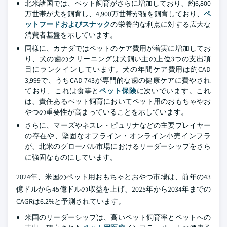
北米諸国では、ペット飼育がさらに増加しており、約6,800
万世帯が犬を飼育し、4,900万世帯が猫を飼育しており、
ペ
ットフードおよびスナック
の栄養的な利点に対する広大な
消費者基盤を示しています。
同様に、カナダではペットのケア費用が着実に増加してお
り、犬の歯のクリーニングは犬飼い主の上位3つの支出項
目にランクインしています。犬の年間ケア費用は約CAD
3,999で、うちCAD 743が専門的な歯の健康ケアに費やされ
ており、これは食事と
ペット保険
に次いでいます。これ
は、責任あるペット飼育においてペット用のおもちゃやお
やつの重要性が高まっていることを示しています。
さらに、マーズやネスレ・ピュリナなどの主要プレイヤー
の存在や、堅固なオフライン・オンライン小売インフラ
が、北米のグローバル市場におけるリーダーシップをさら
に強固なものにしています。
2024年、米国のペット用おもちゃとおやつ市場は、前年の43
億ドルから45億ドルの収益を上げ、2025年から2034年までの
CAGRは6.2%と予測されています。
米国のリーダーシップは、高いペット飼育率とペットへの