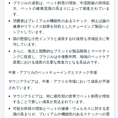
ブラジルの成長は、ペット飼育の増加、中流階級の所得拡
大、ペットの健康意識の高まりによって推進されていま
す。
消費者はプレミアムや機能性のあるスナック、例えば歯の
健康やリラックス効果を目的としたチューイング製品へと
シフトしています。
国の堅固な小売インフラと成長するEC採用も市場拡大に寄
与しています。
さらに、地元と国際的なブランドが製品開発とマーケティ
ングに投資し、ブラジルは今後数年間、地域のペットケア
産業における成長の主要な推進力となる見込みです。
中東・アフリカのペットチューイングとスナック市場
サウジアラビアは、中東・アフリカ市場において成長が予測
されています。
サウジアラビアは、特に都市部の世帯でペット飼育が増加
することで著しい成長が見込まれています。
可処分所得の増加とペットの健康・ウェルネスに対する意
識の高まりが、プレミアムや機能性のあるスナックへの需