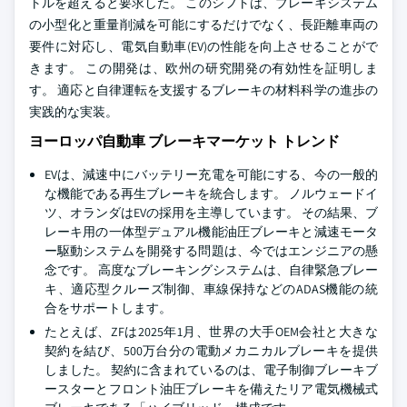
トルを超えると要求した。 このシフトは、ブレーキシステム
の小型化と重量削減を可能にするだけでなく、長距離車両の
要件に対応し、電気自動車(EV)の性能を向上させることがで
きます。 この開発は、欧州の研究開発の有効性を証明しま
す。 適応と自律運転を支援するブレーキの材料科学の進歩の
実践的な実装。
ヨーロッパ自動車 ブレーキマーケット トレンド
EVは、減速中にバッテリー充電を可能にする、今の一般的
な機能である再生ブレーキを統合します。 ノルウェードイ
ツ、オランダはEVの採用を主導しています。 その結果、ブ
レーキ用の一体型デュアル機能油圧ブレーキと減速モータ
ー駆動システムを開発する問題は、今ではエンジニアの懸
念です。 高度なブレーキングシステムは、自律緊急ブレー
キ、適応型クルーズ制御、車線保持などのADAS機能の統
合をサポートします。
たとえば、ZFは2025年1月、世界の大手OEM会社と大きな
契約を結び、500万台分の電動メカニカルブレーキを提供
しました。 契約に含まれているのは、電子制御ブレーキブ
ースターとフロント油圧ブレーキを備えたリア電気機械式