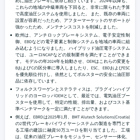
めに油圧ブレーキに依存し続けています。 2024年以降も、
これらの地域の中級車両を下回ると、非常に限られた予算
で高度油圧システムを使用しました。 また、既存の車両に
設置が容易だったため、アフターマーケットのサポートが
強かったため、メンテナンスコストを削減しました。
欧州は、アンチロックブレーキシステム、電子安定性制
御、EBDなどの電子要素と制御システムを地域の車両に組
み込むようになりました。 ハイブリッド油圧電子システム
では、ユーロNCAPなどの規制要件を満たすことができま
す。 モデルの年2024年を始動させ、OEMはこれらの変更を
BおよびCの区分車に導入しましたり、ESC、EBDおよびESC
を優先順位付けし、依然としてボルスターの安全に油圧部
品に依存しています。
フォルクスワーゲンとステラティスは、プラグインハイブ
リッドのヨーロッパOEMとして、最近では、電気油圧ブー
スターを使用して、特定の性能、排出量、およびコスト基
準ベンチマークを一定に満たすことができます。
例えば、EBRDは2025年1月、BMT Alutech Solutions(Croatia)
の2世代ブレーキバイワイヤーシステムの製造を専門とす
る工場の建設に融資50万ユーロを割り当てました。 工場
は、従来の油圧ブレーキをモジュラー、センサー一体化、