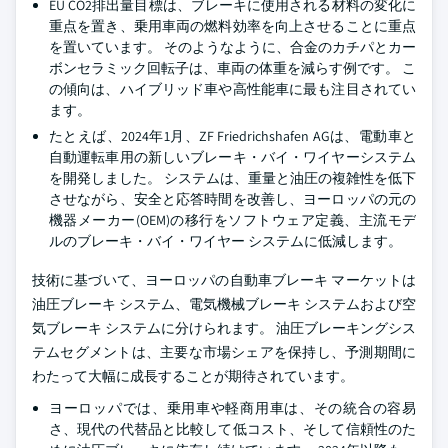
EU CO2排出量目標は、ブレーキに使用される材料の変化に
重点を置き、乗用車両の燃料効率を向上させることに重点
を置いています。 そのようなように、合金のカチパとカー
ボンセラミック回転子は、車両の体重を減らす例です。 こ
の傾向は、ハイブリッド車や高性能車に最も注目されてい
ます。
たとえば、2024年1月、ZF Friedrichshafen AGは、電動車と
自動運転車用の新しいブレーキ・バイ・ワイヤーシステム
を開発しました。 システムは、重量と油圧の複雑性を低下
させながら、安全と応答時間を改善し、ヨーロッパの元の
機器メーカー(OEM)の移行をソフトウェア定義、主流モデ
ルのブレーキ・バイ・ワイヤー システムに低減します。
技術に基づいて、ヨーロッパの自動車ブレーキ マーケットは
油圧ブレーキ システム、電気機械ブレーキ システムおよび空
気ブレーキ システムに分けられます。 油圧ブレーキングシス
テムセグメントは、主要な市場シェアを保持し、予測期間に
わたって大幅に成長することが期待されています。
ヨーロッパでは、乗用車や軽商用車は、その統合の容易
さ、現代の代替品と比較して低コスト、そして信頼性のた