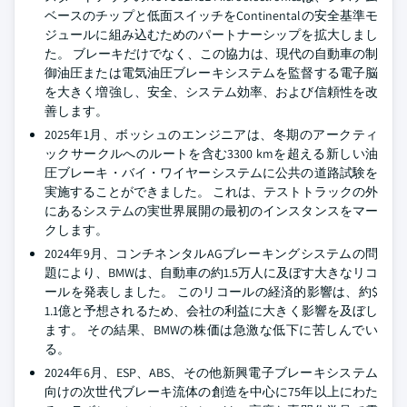
ベースのチップと低面スイッチをContinentalの安全基準モ
ジュールに組み込むためのパートナーシップを拡大しまし
た。 ブレーキだけでなく、この協力は、現代の自動車の制
御油圧または電気油圧ブレーキシステムを監督する電子脳
を大きく増強し、安全、システム効率、および信頼性を改
善します。
2025年1月、ボッシュのエンジニアは、冬期のアークティ
ックサークルへのルートを含む3300 kmを超える新しい油
圧ブレーキ・バイ・ワイヤーシステムに公共の道路試験を
実施することができました。 これは、テストトラックの外
にあるシステムの実世界展開の最初のインスタンスをマー
クします。
2024年9月、コンチネンタルAGブレーキングシステムの問
題により、BMWは、自動車の約1.5万人に及ぼす大きなリコ
ールを発表しました。 このリコールの経済的影響は、約$
1.1億と予想されるため、会社の利益に大きく影響を及ぼし
ます。 その結果、BMWの株価は急激な低下に苦しんでい
る。
2024年6月、ESP、ABS、その他新興電子ブレーキシステム
向けの次世代ブレーキ流体の創造を中心に75年以上にわた