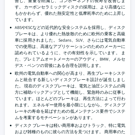
善し、重量を削減し、コンポーネントの長寿を改善しま
す。 カーボンセラミックディスクの採用は、より高価なに
もかかわらず、優れた熱安定性と低摩耗率のために上昇し
ています。
ABSやESCなどの近代的な安全システムを採用し、ディスク
ブレーキは、より優れた熱放散のために欧州の乗客と高級
車に採用されました。 Sedans、SUV、さらには電気自動車
での使用は、高速なアプリケーションのためのメーカーに
認められているように、その有効性を示しています。 ま
た、プレミアムオートメーカーのアウディ、BMW、メルセ
デス・ベンツの背後にある合理を説明します。
欧州の電気自動車への関心が高まり、再生ブレーキシステ
ムと統合する新しいディスクブレーキ設計が誕生しまし
た。 現在のディスクブレーキは、電気と油圧システムの両
方に補助バックアップとして機能し、緊急時のみに従事し
ています。ほとんどのブレーキは、再生方法によって行わ
れます。 エネルギー使用を最小限にしながら、ディスクブ
レーキの寿命を延ばすための低メンテナンス要件でシステ
ムを考案するモチベーションがあります。
ディスク ブレーキは軽い商用車およびトラック、特に電気
および雑種のものに彼らの方法を見つけます。 商用車のた