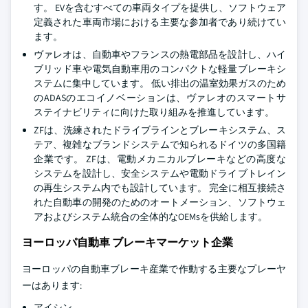
す。 EVを含むすべての車両タイプを提供し、ソフトウェア
定義された車両市場における主要な参加者であり続けてい
ます。
ヴァレオは、自動車やフランスの熱電部品を設計し、ハイ
ブリッド車や電気自動車用のコンパクトな軽量ブレーキシ
ステムに集中しています。 低い排出の温室効果ガスのため
のADASのエコイノベーションは、ヴァレオのスマートサ
ステイナビリティに向けた取り組みを推進しています。
ZFは、洗練されたドライブラインとブレーキシステム、ス
テア、複雑なブランドシステムで知られるドイツの多国籍
企業です。 ZFは、電動メカニカルブレーキなどの高度な
システムを設計し、安全システムや電動ドライブトレイン
の再生システム内でも設計しています。 完全に相互接続さ
れた自動車の開発のためのオートメーション、ソフトウェ
アおよびシステム統合の全体的なOEMsを供給します。
ヨーロッパ自動車 ブレーキマーケット企業
ヨーロッパの自動車ブレーキ産業で作動する主要なプレーヤ
ーはあります:
アイシン