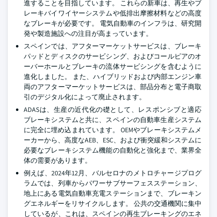
進することを目指しています。 これらの新車は、再生やブ
レーキバイワイヤーシステムや低排出摩擦材料などの高度
なブレーキが必要です。 電気自動車のインフラは、研究開
発や製造施設への注目が高まっています。
スペインでは、アフターマーケットサービスは、ブレーキ
パッドとディスクのサービシング、およびコールピアのオ
ーバーホールとブレーキの流体サービシングを含むように
進化しました。 また、ハイブリッドおよび内部エンジン車
両のアフターマーケットサービスは、部品分布と電子商取
引のデジタル化によって廃止されます。
ADASは、生産の近代化の礎として、レスポンシブと適応
ブレーキシステムと共に、スペインの自動車生産システム
に完全に埋め込まれています。 OEMやブレーキシステムメ
ーカーから、高度なAEB、ESC、および衝突緩和システムに
必要なブレーキシステム機能の自動化と強化まで、業界全
体の需要があります。
例えば、2024年12月、バルセロナのメトロチャージプログ
ラムでは、列車からパワーサブサーフェスステーション、
地上にある電気自動車充電ステーションまで、ブレーキン
グエネルギーをリサイクルします。 公共の交通機関に集中
しているが、これは、スペインの再生ブレーキングのエネ