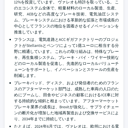
12%を投資しています。 ヴァレオも特許を取っている。 こ
のエコシステム全体で、軽量材料のローカル製造、生産、
研究、AEBなどの高度なブレーキ技術、電気油圧システ
ム、ブレーキシステムにおける革新的な拡張と市場成長の
中心としてフランスの地位を固着させるイノベーションを
推進しています。
フランスは、電気道路とACCギガファクトリーのプロジェ
クトがStellantisとベンツによって1億ユーロに相当する分
野に精通しています。 これらの取り組みは、特殊なブレー
キ、再生集積システム、ブレーキ・バイ・ワイヤー技術な
どのローカル製造を促進し、先進的なローカルバリューチ
ェーンをサポートし、イノベーションとスケールの生産を
削減します。
ブレーキパッド、ディスク、および発信者のためのフラン
スのアフターマーケット部門は、成熟した車両の人口のた
めにブームし、田舎やビジネスの顧客におけるICE車に対
する持続的な傾斜と相まっています。 アフターマーケット
ブレーキ業界の成長は、Brexitが強化し、サプライチェー
ンの断片化が増加した地域再製造および交換サービスによ
り、2034年までに持続しています。
たとえば、2024年6月では、ヴァレオは、欧州における電