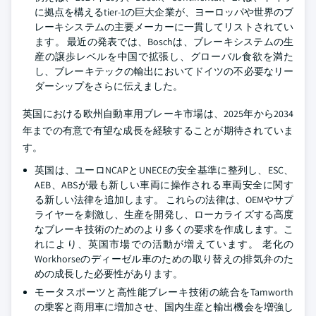
に拠点を構えるtier-1の巨大企業が、ヨーロッパや世界のブ
レーキシステムの主要メーカーに一貫してリストされてい
ます。 最近の発表では、Boschは、ブレーキシステムの生
産の譲歩レベルを中国で拡張し、グローバル食欲を満た
し、ブレーキテックの輸出においてドイツの不必要なリー
ダーシップをさらに伝えました。
英国における欧州自動車用ブレーキ市場は、2025年から2034
年までの有意で有望な成長を経験することが期待されていま
す。
英国は、ユーロNCAPとUNECEの安全基準に整列し、ESC、
AEB、ABSが最も新しい車両に操作される車両安全に関す
る新しい法律を追加します。 これらの法律は、OEMやサプ
ライヤーを刺激し、生産を開発し、ローカライズする高度
なブレーキ技術のためのより多くの要求を作成します。こ
れにより、英国市場での活動が増えています。 老化の
Workhorseのディーゼル車のための取り替えの排気弁のた
めの成長した必要性があります。
モータスポーツと高性能ブレーキ技術の統合をTamworth
の乗客と商用車に増加させ、国内生産と輸出機会を増強し