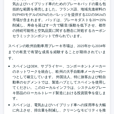
気およびハイブリッド車のためのブレーキパッドの最も包
括的な範囲を発売しました。フランス語、地域先進材料の
EV/PHEVモデルの92%のカバレッジを提供する222のSKUsの
市場が含まれます。 パッドは、ブレーキダストを20〜25%
削減し、寿命を延ばす一方で騒音/振動を低下させ、都市
の持続可能性と空気品質に関する懸念に対処するカーボン
セラミックコンポジットで作られています。
スペインの欧州自動車用ブレーキ市場は、2025年から2034年
までの有意で有望な成長を経験することが期待されていま
す。
スペインはOEM、サプライヤー、コンポーネントメーカー
のネットワークを統合し、欧州の大手自動車メーカーの一
つとして確立しています。 外国法人、特に旅客および軽自
動車のセグメントでは、製造ハブとしてスペインを使用し
てください。 このローカルインフラは、システムやブレー
キ部品のローカルトレード製造における投資競争を促しま
す。
スペインは、電気およびハイブリッド車への採用率を大幅
に向上させ、排出量を削減し、クリーンなモビリティを推