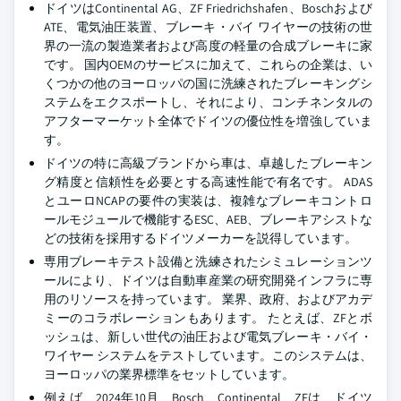
ドイツはContinental AG、ZF Friedrichshafen、Boschおよび
ATE、電気油圧装置、ブレーキ・バイ ワイヤーの技術の世
界の一流の製造業者および高度の軽量の合成ブレーキに家
です。 国内OEMのサービスに加えて、これらの企業は、い
くつかの他のヨーロッパの国に洗練されたブレーキングシ
ステムをエクスポートし、それにより、コンチネンタルの
アフターマーケット全体でドイツの優位性を増強していま
す。
ドイツの特に高級ブランドから車は、卓越したブレーキン
グ精度と信頼性を必要とする高速性能で有名です。 ADAS
とユーロNCAPの要件の実装は、複雑なブレーキコントロ
ールモジュールで機能するESC、AEB、ブレーキアシストな
どの技術を採用するドイツメーカーを説得しています。
専用ブレーキテスト設備と洗練されたシミュレーションツ
ールにより、ドイツは自動車産業の研究開発インフラに専
用のリソースを持っています。 業界、政府、およびアカデ
ミーのコラボレーションもあります。 たとえば、ZFとボ
ッシュは、新しい世代の油圧および電気ブレーキ・バイ・
ワイヤー システムをテストしています。このシステムは、
ヨーロッパの業界標準をセットしています。
例えば、2024年10月、Bosch、Continental、ZFは、ドイツ