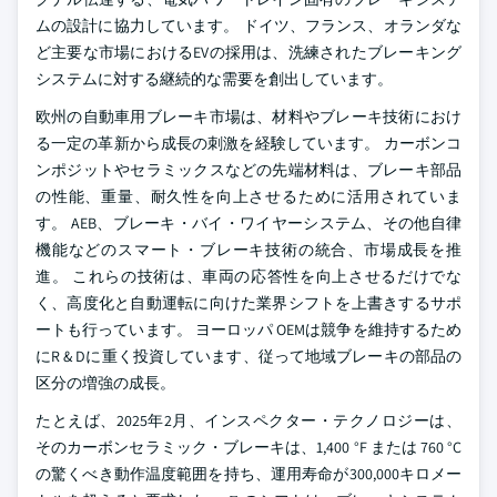
ムの設計に協力しています。 ドイツ、フランス、オランダな
ど主要な市場におけるEVの採用は、洗練されたブレーキング
システムに対する継続的な需要を創出しています。
欧州の自動車用ブレーキ市場は、材料やブレーキ技術におけ
る一定の革新から成長の刺激を経験しています。 カーボンコ
ンポジットやセラミックスなどの先端材料は、ブレーキ部品
の性能、重量、耐久性を向上させるために活用されていま
す。 AEB、ブレーキ・バイ・ワイヤーシステム、その他自律
機能などのスマート・ブレーキ技術の統合、市場成長を推
進。 これらの技術は、車両の応答性を向上させるだけでな
く、高度化と自動運転に向けた業界シフトを上書きするサポ
ートも行っています。 ヨーロッパ OEMは競争を維持するため
にR & Dに重く投資しています、従って地域ブレーキの部品の
区分の増強の成長。
たとえば、2025年2月、インスペクター・テクノロジーは、
そのカーボンセラミック・ブレーキは、1,400 °F または 760 °C
の驚くべき動作温度範囲を持ち、運用寿命が300,000キロメー