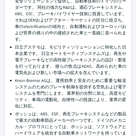
安全ソリューションで提供し、自動車技術のドイツのリー
ダーです。 同社の強力なR&Dは、適応ブレーキシステム、
ABS、ESC、ブレーキバイワイヤー技術に投資しています。
それはOEMおよびアフター・マーケットの区分に役立ち、
車のelectrificationの傾向と、自動運転およびヨーロッパお
よび世界の残りの中の接続された車と一直線に並べられま
す。
日立アステモは、モビリティソリューションに特化した日
本企業です。 日立オートモーティブシステムズは、再生や
電子ブレーキなどの高性能ブレーキシステムの設計・製造
を行っております。 彼らの焦点はADAS、高められた車の
電気化および新しい市場への拡大を含んでいます。
Knorr-Bremse AGは、運用効率と安全のために重要な輸送
システムのためのブレーキ制御を提供する空気および電子
システムを専門にします。 業界初の分野に加え、高度モビ
リティ、車両の電動化、自律性への投資により、業界の変
化に対応。
ボッシュは、ABS、ESP、再生ブレーキシステムなどの製品
で最大の自動車部品メーカーの一つです。 ドイツのメカニ
カル・プロワスにとっては、ボッシュは、ソフトウェアと
ハードウェアを統合する自動車ネットワークを持っていま