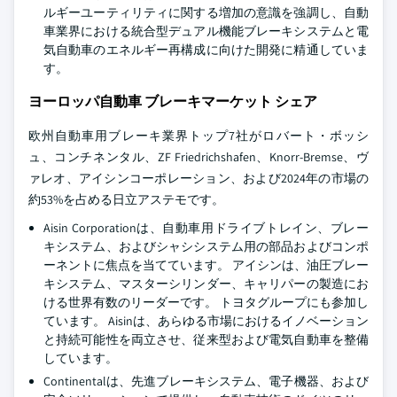
ルギーユーティリティに関する増加の意識を強調し、自動
車業界における統合型デュアル機能ブレーキシステムと電
気自動車のエネルギー再構成に向けた開発に精通していま
す。
ヨーロッパ自動車 ブレーキマーケット シェア
欧州自動車用ブレーキ業界トップ7社がロバート・ボッシ
ュ、コンチネンタル、ZF Friedrichshafen、Knorr-Bremse、ヴ
ァレオ、アイシンコーポレーション、および2024年の市場の
約53%を占める日立アステモです。
Aisin Corporationは、自動車用ドライブトレイン、ブレー
キシステム、およびシャシシステム用の部品およびコンポ
ーネントに焦点を当てています。 アイシンは、油圧ブレー
キシステム、マスターシリンダー、キャリパーの製造にお
ける世界有数のリーダーです。 トヨタグループにも参加し
ています。 Aisinは、あらゆる市場におけるイノベーション
と持続可能性を両立させ、従来型および電気自動車を整備
しています。
Continentalは、先進ブレーキシステム、電子機器、および