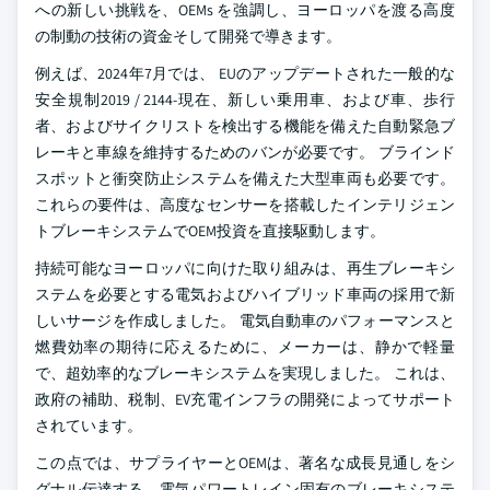
への新しい挑戦を、OEMs を強調し、ヨーロッパを渡る高度
の制動の技術の資金そして開発で導きます。
例えば、2024年7月では、 EUのアップデートされた一般的な
安全規制2019 / 2144-現在、新しい乗用車、および車、歩行
者、およびサイクリストを検出する機能を備えた自動緊急ブ
レーキと車線を維持するためのバンが必要です。 ブラインド
スポットと衝突防止システムを備えた大型車両も必要です。
これらの要件は、高度なセンサーを搭載したインテリジェン
トブレーキシステムでOEM投資を直接駆動します。
持続可能なヨーロッパに向けた取り組みは、再生ブレーキシ
ステムを必要とする電気およびハイブリッド車両の採用で新
しいサージを作成しました。 電気自動車のパフォーマンスと
燃費効率の期待に応えるために、メーカーは、静かで軽量
で、超効率的なブレーキシステムを実現しました。 これは、
政府の補助、税制、EV充電インフラの開発によってサポート
されています。
この点では、サプライヤーとOEMは、著名な成長見通しをシ
グナル伝達する、電気パワートレイン固有のブレーキシステ