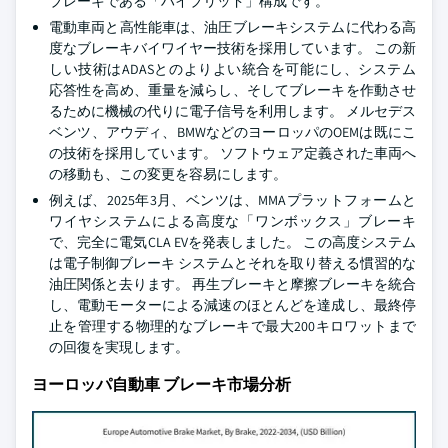
ブレーキである「ハイブリッド」構成です。
電動車両と高性能車は、油圧ブレーキシステムに代わる高
度なブレーキバイワイヤー技術を採用しています。 この新
しい技術はADASとのよりよい統合を可能にし、システム
応答性を高め、重量を減らし、そしてブレーキを作動させ
るために機械の代りに電子信号を利用します。 メルセデス
ベンツ、アウディ、BMWなどのヨーロッパのOEMは既にこ
の技術を採用しています。 ソフトウェア定義された車両へ
の移動も、この変更を容易にします。
例えば、2025年3月、ベンツは、MMAプラットフォームと
ワイヤシステムによる高度な「ワンボックス」ブレーキ
で、完全に電気CLA EVを発表しました。 この高度システム
は電子制御ブレーキ システムとそれを取り替える慣習的な
油圧関係と去ります。 再生ブレーキと摩擦ブレーキを統合
し、電動モーターによる減速のほとんどを達成し、最終停
止を管理する物理的なブレーキで最大200キロワットまで
の回復を実現します。
ヨーロッパ自動車 ブレーキ市場分析