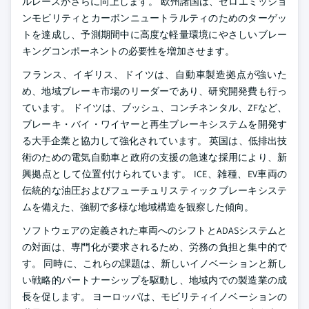
ルレースがさらに向上します。 欧州諸国は、ゼロエミッショ
ンモビリティとカーボンニュートラルティのためのターゲッ
トを達成し、予測期間中に高度な軽量環境にやさしいブレー
キングコンポーネントの必要性を増加させます。
フランス、イギリス、ドイツは、自動車製造拠点が強いた
め、地域ブレーキ市場のリーダーであり、研究開発費も行っ
ています。 ドイツは、ブッシュ、コンチネンタル、ZFなど、
ブレーキ・バイ・ワイヤーと再生ブレーキシステムを開発す
る大手企業と協力して強化されています。 英国は、低排出技
術のための電気自動車と政府の支援の急速な採用により、新
興拠点として位置付けられています。 ICE、雑種、EV車両の
伝統的な油圧およびフューチュリスティックブレーキシステ
ムを備えた、強靭で多様な地域構造を観察した傾向。
ソフトウェアの定義された車両へのシフトとADASシステムと
の対面は、専門化が要求されるため、労務の負担と集中的で
す。 同時に、これらの課題は、新しいイノベーションと新し
い戦略的パートナーシップを駆動し、地域内での製造業の成
長を促します。 ヨーロッパは、モビリティイノベーションの