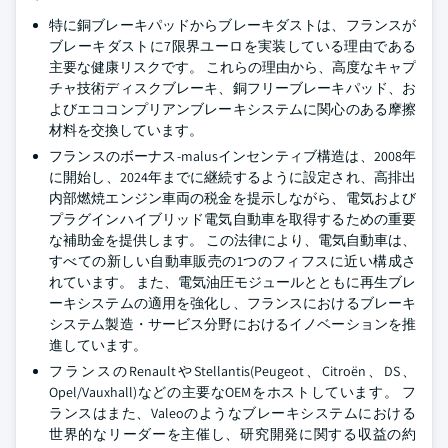
特に銅ブレーキパッドからブレーキダストは、フランスが
ブレーキダストに7限界ユーロを実装している理由である
主要な健康リスクです。 これらの理由から、高度なキャプ
チャ技術ディスクブレーキ、銅フリーブレーキパッド、お
よびエココンプリアンブレーキシステムに関心のある摩擦
材料を交換しています。
フランスのボーナス-malusインセンティブ構造は、2008年
に開始し、2024年までに継続するように設定され、高排出
内部燃焼エンジン車両の税金を提示しながら、電気および
プラグインハイブリッド電気自動車を取得するための重要
な補助金を提供します。 この法律により、電気自動車は、
すべての新しい自動車販売の1つのフィフスに近い構成さ
れています。 また、電気油圧モジュールとともに再生ブレ
ーキシステムの適用を強化し、フランスにおけるブレーキ
システム製造・サービス分野におけるイノベーションを推
進しています。
フランスのRenaultやStellantis(Peugeot、Citroën、DS、
Opel/Vauxhall)などの主要なOEMをホストしています。 フ
ランスはまた、Valeoのようなブレーキシステムにおける
世界的なリーダーを主催し、研究開発に関する収益の約