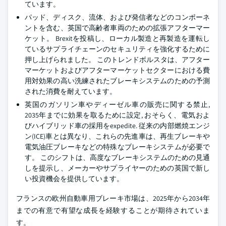
ています。
パッド、ディスク、流体、および発信者などのコンポーネ
ントを含む、英国で高齢者車両のための拡張アフターマー
ケット。 Brexitを投稿し、ローカル製造と再製造を運転し
ているサプライチェーンのセキュリティを強化するために
押し上げられました。 このトレンドボルスタは、アフター
マーケットおよびアフターマーケットセクターにおける費
用対効果の高い洗練されたブレーキシステムのための予測
された消費を耐えています。
英国のガソリン車やディーゼル車の販売に関する禁止,
2035年までに効果を取るために設定, おそらく、電気およ
びハイブリッド車の採用をexpedite. 従来の内部燃焼エンジ
ン(ICE)車とは異なり、これらの先進車は、再生ブレーキや
電気油圧ブレーキなどの特殊なブレーキシステムが必要で
す。 このシフトは、高度なブレーキシステムのための見通
しを提示し、メーカーやサプライヤーのための英国で新し
い投資機会を提供しています。
フランスの欧州自動車用ブレーキ市場は、2025年から2034年
までの有意で有望な成長を経験することが期待されていま
す。