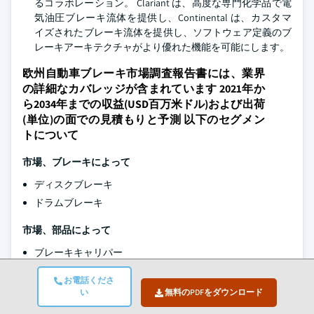
るコラボレーション。 Clariant は、高度な専門化学品で電
気油圧ブレーキ流体を提供し、Continental は、カスタマ
イズされたブレーキ流体を提供し、ソフトウェア定義のブ
レーキアーキテクチャがより優れた機能を可能にします。
欧州自動車ブレーキ市場調査報告書には、業界
の詳細なカバレッジが含まれています 2021年か
ら2034年までの収益(USD百万米ドル)および出荷
(単位)の面での見積もりと予測 以下のセグメン
トについて
市場、ブレーキによって
ディスクブレーキ
ドラムブレーキ
市場、部品によって
ブレーキキャリパー
ブレーキパッド/靴
お電話くださ
ブレーキ回転子/ディスク
い
無料のPDFをダウンロード
ブレーキドラム