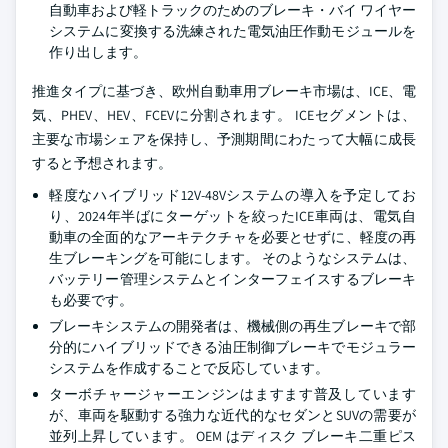
自動車および軽トラックのためのブレーキ・バイ ワイヤー
システムに変換する洗練された電気油圧作動モジュールを
作り出します。
推進タイプに基づき、欧州自動車用ブレーキ市場は、ICE、電
気、PHEV、HEV、FCEVに分割されます。 ICEセグメントは、
主要な市場シェアを保持し、予測期間にわたって大幅に成長
すると予想されます。
軽度なハイブリッド12V-48Vシステムの導入を予定してお
り、2024年半ばにターゲットを絞ったICE車両は、電気自
動車の全面的なアーキテクチャを必要とせずに、軽度の再
生ブレーキングを可能にします。 そのようなシステムは、
バッテリー管理システムとインターフェイスするブレーキ
も必要です。
ブレーキシステムの開発者は、機械側の再生ブレーキで部
分的にハイブリッドできる油圧制御ブレーキでモジュラー
システムを作成することで反応しています。
ターボチャージャーエンジンはますます普及しています
が、車両を駆動する強力な近代的なセダンとSUVの需要が
並列上昇しています。
OEM はディスク ブレーキ二重ピス