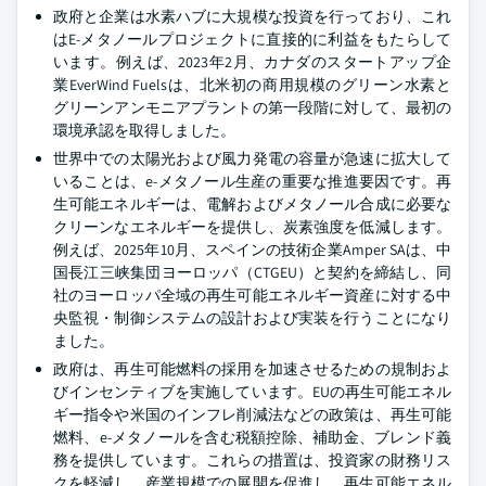
政府と企業は水素ハブに大規模な投資を行っており、これ
はE-メタノールプロジェクトに直接的に利益をもたらして
います。例えば、2023年2月、カナダのスタートアップ企
業EverWind Fuelsは、北米初の商用規模のグリーン水素と
グリーンアンモニアプラントの第一段階に対して、最初の
環境承認を取得しました。
世界中での太陽光および風力発電の容量が急速に拡大して
いることは、e-メタノール生産の重要な推進要因です。再
生可能エネルギーは、電解およびメタノール合成に必要な
クリーンなエネルギーを提供し、炭素強度を低減します。
例えば、2025年10月、スペインの技術企業Amper SAは、中
国長江三峡集団ヨーロッパ（CTGEU）と契約を締結し、同
社のヨーロッパ全域の再生可能エネルギー資産に対する中
央監視・制御システムの設計および実装を行うことになり
ました。
政府は、再生可能燃料の採用を加速させるための規制およ
びインセンティブを実施しています。EUの再生可能エネル
ギー指令や米国のインフレ削減法などの政策は、再生可能
燃料、e-メタノールを含む税額控除、補助金、ブレンド義
務を提供しています。これらの措置は、投資家の財務リス
クを軽減し、産業規模での展開を促進し、再生可能エネル