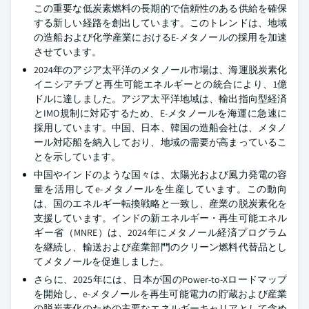
この重要な低炭素燃料の長期的で信頼性のある供給を確保
する新しい経路を創出しています。このトレンドは、地域
の造船および化学産業におけるE-メタノールの採用を加速
させています。
2024年のアジア太平洋のメタノール市場は、海運脱炭素化
イニシアチブと再生可能エネルギーとの統合により、1億
ドルに達しました。アジア太平洋地域は、輸出指向型経済
とIMO規制に対応するため、E-メタノールを海運に急速に
採用しています。中国、日本、韓国の造船会社は、メタノ
ール対応船を納入しており、地域の需要が高まっているこ
とを示しています。
中国やインドのような国々は、太陽光および風力発電の容
量を活用してe-メタノールを生産しています。この動向
は、国のエネルギー転換戦略と一致し、産業の脱炭素化を
支援しています。インドの新エネルギー・再生可能エネル
ギー省（MNRE）は、2024年にメタノール経済プログラム
を継続し、輸送および産業部門のクリーン燃料代替品とし
てメタノールを促進しました。
さらに、2025年には、日本が国のPower-to-Xロードマップ
を開始し、e-メタノールを再生可能電力の貯蔵および産業
の脱炭素化のための主要なエネルギーキャリアとして含め