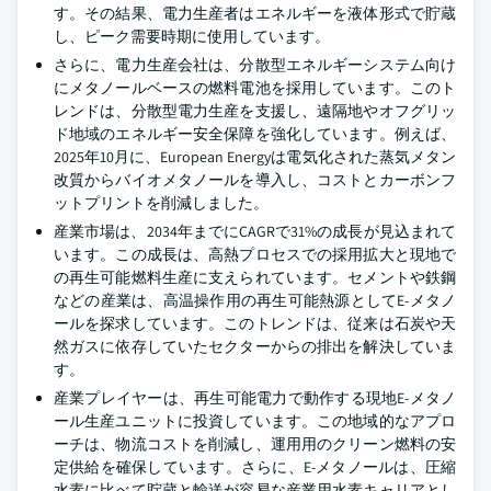
す。その結果、電力生産者はエネルギーを液体形式で貯蔵
し、ピーク需要時期に使用しています。
さらに、電力生産会社は、分散型エネルギーシステム向け
にメタノールベースの燃料電池を採用しています。このト
レンドは、分散型電力生産を支援し、遠隔地やオフグリッ
ド地域のエネルギー安全保障を強化しています。例えば、
2025年10月に、European Energyは電気化された蒸気メタン
改質からバイオメタノールを導入し、コストとカーボンフ
ットプリントを削減しました。
産業市場は、2034年までにCAGRで31%の成長が見込まれて
います。この成長は、高熱プロセスでの採用拡大と現地で
の再生可能燃料生産に支えられています。セメントや鉄鋼
などの産業は、高温操作用の再生可能熱源としてE-メタノ
ールを探求しています。このトレンドは、従来は石炭や天
然ガスに依存していたセクターからの排出を解決していま
す。
産業プレイヤーは、再生可能電力で動作する現地E-メタノ
ール生産ユニットに投資しています。この地域的なアプロ
ーチは、物流コストを削減し、運用用のクリーン燃料の安
定供給を確保しています。さらに、E-メタノールは、圧縮
水素に比べて貯蔵と輸送が容易な産業用水素キャリアとし