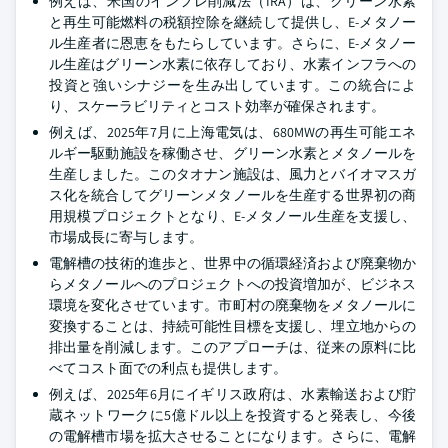
例えば、米国のインフレ削減法（IRA）は、クリーン水素
と再生可能燃料の税額控除を継続して提供し、E-メタノー
ル生産者に恩恵をもたらしています。さらに、E-メタノー
ル生産はグリーン水素に依存しており、水素インフラへの
投資と強いシナジーを生み出しています。この統合によ
り、スケーラビリティとコスト効率が確保されます。
例えば、2025年7月に上海電気は、680MWの再生可能エネ
ルギー駆動施設を稼働させ、グリーン水素とメタノールを
生産しました。このタオナン施設は、風力とバイオマスガ
ス化を統合してグリーンメタノールを生産する世界初の商
用規模プロジェクトとなり、E-メタノール生産を支援し、
市場成長に寄与します。
電解槽の技術的進歩と、世界中の循環経済および廃棄物か
らメタノールへのプロジェクトへの投資増加が、ビジネス
環境を変化させています。市町村の廃棄物をメタノールに
変換することは、持続可能性目標を支援し、埋立地からの
排出量を削減します。このアプローチは、従来の原料に比
べてコスト面での利点も提供します。
例えば、2025年6月にイギリス政府は、水素輸送および貯
蔵ネットワークに5億ドル以上を投資すると発表し、今後
の電解槽市場を拡大させることになります。さらに、電解