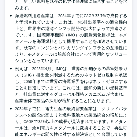
と、新しい原料を既存の化学価値連鎖に統合することを含
みます。
海運燃料用途産業は、2034年までにCAGR 33.7%で成長する
と予想されています。これは、IMO排出基準への適合性向
上と、世界中の港湾インフラ開発の拡大によって推進され
ています。国際海事機関（IMO）の脱炭素化目標は、e-メ
タノールを海運燃料として採用することを加速させていま
す。既存のエンジンとバンカリングインフラとの互換性に
より、e-メタノールは船舶会社にとって実用的なソリュー
ションとなっています。
例えば、2025年4月、IMOは、世界の船舶からの温室効果ガ
ス（GHG）排出量を削減するためのネットゼロ規制を承認
し、2050年までに世界の海運業界をほぼネットゼロにする
ことを目指しています。これには、船舶の新しい燃料基準
と、排出量に対するグローバル価格メカニズムが含まれ、
産業全体で製品の採用が増加することになります。
2034年までに、電力生産の最終需要産業は、グリッドバラ
ンスへの懸念の高まりと燃料電池との製品統合の増加によ
り、CAGRで35%以上の成長が見込まれています。E-メタノ
ールは、余剰電力をメタノールに変換することで、再生可
能エネルギーの間欠性に対する解決策として台頭していま