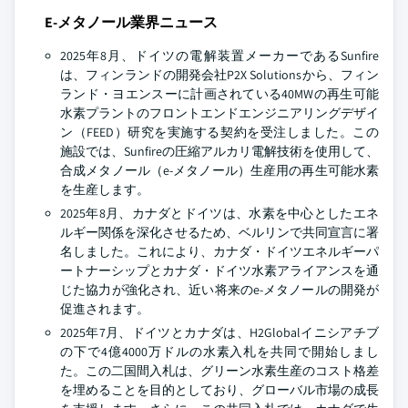
E-メタノール業界ニュース
2025年8月、ドイツの電解装置メーカーであるSunfire
は、フィンランドの開発会社P2X Solutionsから、フィン
ランド・ヨエンスーに計画されている40MWの再生可能
水素プラントのフロントエンドエンジニアリングデザイ
ン（FEED）研究を実施する契約を受注しました。この
施設では、Sunfireの圧縮アルカリ電解技術を使用して、
合成メタノール（e-メタノール）生産用の再生可能水素
を生産します。
2025年8月、カナダとドイツは、水素を中心としたエネ
ルギー関係を深化させるため、ベルリンで共同宣言に署
名しました。これにより、カナダ・ドイツエネルギーパ
ートナーシップとカナダ・ドイツ水素アライアンスを通
じた協力が強化され、近い将来のe-メタノールの開発が
促進されます。
2025年7月、ドイツとカナダは、H2Globalイニシアチブ
の下で4億4000万ドルの水素入札を共同で開始しまし
た。この二国間入札は、グリーン水素生産のコスト格差
を埋めることを目的としており、グローバル市場の成長