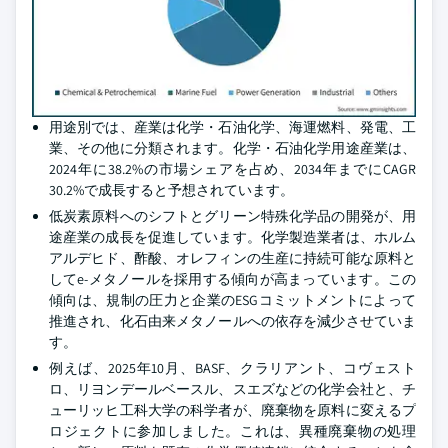
用途別では、産業は化学・石油化学、海運燃料、発電、工
業、その他に分類されます。化学・石油化学用途産業は、
2024年に38.2%の市場シェアを占め、2034年までにCAGR
30.2%で成長すると予想されています。
低炭素原料へのシフトとグリーン特殊化学品の開発が、用
途産業の成長を促進しています。化学製造業者は、ホルム
アルデヒド、酢酸、オレフィンの生産に持続可能な原料と
してe-メタノールを採用する傾向が高まっています。この
傾向は、規制の圧力と企業のESGコミットメントによって
推進され、化石由来メタノールへの依存を減少させていま
す。
例えば、2025年10月、BASF、クラリアント、コヴェスト
ロ、リヨンデールベースル、スエズなどの化学会社と、チ
ューリッヒ工科大学の科学者が、廃棄物を原料に変えるプ
ロジェクトに参加しました。これは、異種廃棄物の処理