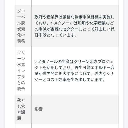
グロ
ーバ
政府や産業界は厳格な炭素削減目標を実施し
ル脱
ており、e-メタノールは船舶や化学産業など
炭素
の削減が困難なセクターにとって好ましい代
化の
替手段となっています。
義務
グリ
ーン
e-メタノールの生産はグリーン水素プロジェ
水素
クトを活用しており、再生可能エネルギー容
イン
量が世界的に拡大するにつれて、強力なシナ
フラ
ジーとコスト効率を生み出しています。
との
統合
落と
し穴
影響
と課
題