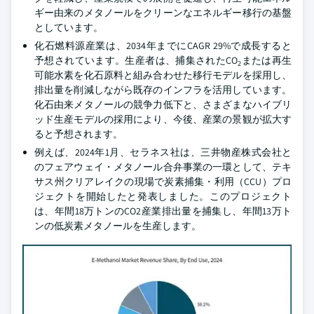
ギー由来のメタノールをクリーンなエネルギー移行の基盤
としています。
化石燃料源産業は、2034年までにCAGR 29%で成長すると
予想されています。生産者は、捕集されたCO
または再生
2
可能水素を化石原料と組み合わせた移行モデルを採用し、
排出量を削減しながら既存のインフラを活用しています。
化石由来メタノールの競争力低下と、さまざまなハイブリ
ッド生産モデルの採用により、今後、産業の景観が拡大す
ると予想されます。
例えば、2024年1月、セラネス社は、三井物産株式会社と
のフェアウェイ・メタノール合弁事業の一環として、テキ
サス州クリアレイクの現場で炭素捕集・利用（CCU）プロ
ジェクトを開始したと発表しました。このプロジェクト
は、年間18万トンのCO2産業排出量を捕集し、年間13万ト
ンの低炭素メタノールを生産します。