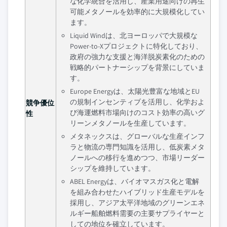
な化学統合を活用し、産業用途向けの再生
可能メタノールを効率的に大規模化してい
ます。
Liquid Windは、北ヨーロッパで大規模な
Power-to-Xプロジェクトに特化しており、
政府の強力な支援と海洋脱炭素化のための
戦略的パートナーシップを背景にしていま
す。
Europe Energyは、太陽光豊富な地域とEU
の規制インセンティブを活用し、化学およ
競争優位
び海運燃料市場向けのコスト効率の高いグ
性
リーンメタノールを生産しています。
メタネックスは、グローバルな生産インフ
ラと物流の専門知識を活用し、低炭素メタ
ノールへの移行を進めつつ、市場リーダー
シップを維持しています。
ABEL Energyは、バイオマスガス化と電解
を組み合わせたハイブリッド生産モデルを
採用し、アジア太平洋地域のグリーンエネ
ルギー船舶燃料需要の主要サプライヤーと
しての地位を確立しています。