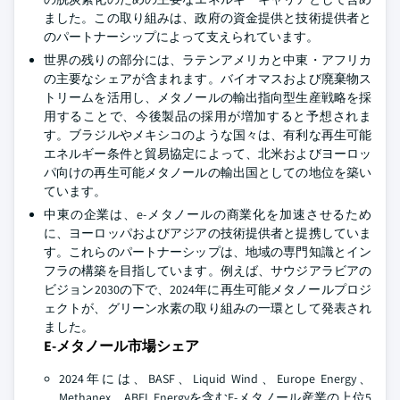
ました。この取り組みは、政府の資金提供と技術提供者と
のパートナーシップによって支えられています。
世界の残りの部分には、ラテンアメリカと中東・アフリカ
の主要なシェアが含まれます。バイオマスおよび廃棄物ス
トリームを活用し、メタノールの輸出指向型生産戦略を採
用することで、今後製品の採用が増加すると予想されま
す。ブラジルやメキシコのような国々は、有利な再生可能
エネルギー条件と貿易協定によって、北米およびヨーロッ
パ向けの再生可能メタノールの輸出国としての地位を築い
ています。
中東の企業は、e-メタノールの商業化を加速させるため
に、ヨーロッパおよびアジアの技術提供者と提携していま
す。これらのパートナーシップは、地域の専門知識とイン
フラの構築を目指しています。例えば、サウジアラビアの
ビジョン2030の下で、2024年に再生可能メタノールプロジ
ェクトが、グリーン水素の取り組みの一環として発表され
ました。
E-メタノール市場シェア
2024年には、BASF、Liquid Wind、Europe Energy、
Methanex、ABEL Energyを含むE-メタノール産業の上位5