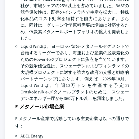
社が、市場シェアの25%以上を占めていました。BASFの
競争優位性は、既存のインフラ内で生産を拡大し、特殊
化学品のコスト効率を維持する能力にあります。さら
に、同社は、グリーン化学原料需要の増加に対応するた
め、低炭素メタノールポートフォリオの拡大を発表しま
した。
Liquid Windは、ヨーロッパのe-メタノールセグメントで
台頭するリーダーであり、海運および産業の脱炭素化の
ためのPower-to-Xプロジェクトに焦点を当てています。
その競争優位性は、スウェーデンおよびフィンランドの
大規模プロジェクトに対する強力な政府の支援と戦略的
パートナーシップにあります。例えば、2025年10月、
Liquid Windは、年間10万トンを生産する予定の
Örnsköldsvik e-メタノールプラントのために、スウェー
デンエネルギー庁から360万ドル以上を調達しました。
E-メタノール市場企業
E-メタノール産業で活動している主要企業は以下の通りで
す：
ABEL Energy