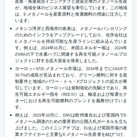
産業・海運統合イニシアチブと政策主導のメタノール生産
が、地域全体のビジネス展望を牽引しています。この地域
は、E-メタノールを産業原料と海運燃料の用途に注力して
います。
メキシコ湾岸と西海岸の各港は、メタノールバンカリング
のためのインフラをアップグレードしており、化学会社は
E-メタノールを持続可能な生産ラインに組み込んでいま
す。例えば、2024年10月に、米国エネルギー省は、2024年
のIRAの下で水素ハブに関連する再生可能メタノールプロ
ジェクトに対する拡大資金を発表しました。
ヨーロッパのE-メタノール市場は、2034年までにCAGRで
30.7%の成長が見込まれており、グリーン燃料に対する規
制要件と地域のパワー・トゥ・Xプロジェクトの拡大が牽
引しています。ヨーロッパは規制強化の先駆けであり、再
生可能エネルギー指令（RED III）は、輸送および海運セク
ターにおける再生可能燃料のブレンドを義務付けていま
す。
例えば、2025年10月に、DNVは欧州連合および英国内でE-
メタノール調達のための業界初の公開入札ポータルを立ち
上げました。このイニシアチブは、EUおよび英国市場の産
業オフテイカーと主要なE-メタノール生産者を結びつけ、