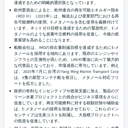
達成するための戦略的選択肢となっています。
欧州委員会によると、欧州連合の再生可能エネルギー指令
（RED III）（2023年）は、輸送および産業部門における再
生可能燃料の使用、E-メタノールを含む使用を義務付けて
います。ネットゼロ目標を達成するための緊急性が、E-メ
タノールのような炭素中立燃料の採用を促進し、今後の産
業展望を高めることになります。
船舶会社は、IMOの排出量削減目標を達成するためにE-メ
タノールを採用する傾向にあります。既存のエンジンやイ
ンフラとの互換性が高いため、LNGや重油に比べて魅力的
な代替品となっており、市場成長に寄与しています。例え
ば、2025年7月に台湾のYang Ming Marine Transport Corp
は、6隻の新型コンテナ船を発注し、メタノール対応フリ
ートを拡大しました。
政府の有利なインセンティブや政策支援に加え、製品のグ
リーン水素プロジェクトとの統合がビジネス環境をさらに
促進しています。再生可能燃料に対する税額控除や補助金
は、E-メタノールの採用を加速させており、これらのイン
センティブは生産コストを削減し、大規模プロジェクトへ
の投資を促進しています。