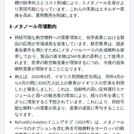
槽の効率向上とコスト削減により、E-メタノール生産がよ
り実現可能になっています。これらの革新はエネルギー変
換を高め、運用費用を削減します。
E-メタノール市場動向
持続可能な航空燃料への需要増加と、化学産業における製
品の応用が市場成長を促進しています。航空業界は、脱炭
素化要件を満たすためにメタノールベースの合成燃料を探
求しており、製品の派生物はSAF生産の原料として使用さ
れます。世界の航空輸送量が増加するにつれ、今後の追加
燃料需要が増加することになります。
例えば、2025年8月、イギリス民間航空当局は、同年4月か
ら6月の間に8100万人以上の乗客がイギリスの空港を利用
したと報告しました。これは、信頼性の高い定時運行スケ
ジュールと国への観光客の増加により、残りの年を通じて
さらに増加すると予想されています。これにより、持続可
能な燃料への需要が高まり、産業の成長に寄与することに
なります。
ReFuelEU Aviationイニシアチブ（2023年）は、メタノール
ベースのオプションを含む再生可能燃料をヨーロッパの航