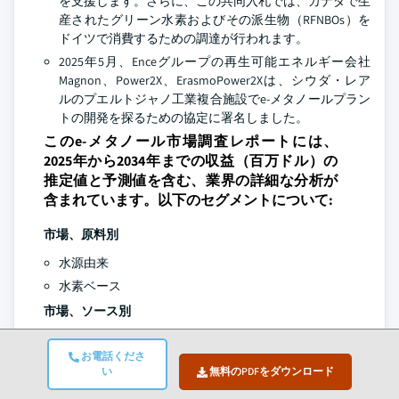
を支援します。さらに、この共同入札では、カナダで生
産されたグリーン水素およびその派生物（RFNBOs）を
ドイツで消費するための調達が行われます。
2025年5月、Enceグループの再生可能エネルギー会社
Magnon、Power2X、ErasmoPower2Xは、シウダ・レア
ルのプエルトジャノ工業複合施設でe-メタノールプラン
トの開発を探るための協定に署名しました。
このe-メタノール市場調査レポートには、
2025年から2034年までの収益（百万ドル）の
推定値と予測値を含む、業界の詳細な分析が
含まれています。以下のセグメントについて:
市場、原料別
水源由来
水素ベース
市場、ソース別
再生可能エネルギー
お電話くださ
化石燃料
い
無料のPDFをダウンロード
市場、用途別