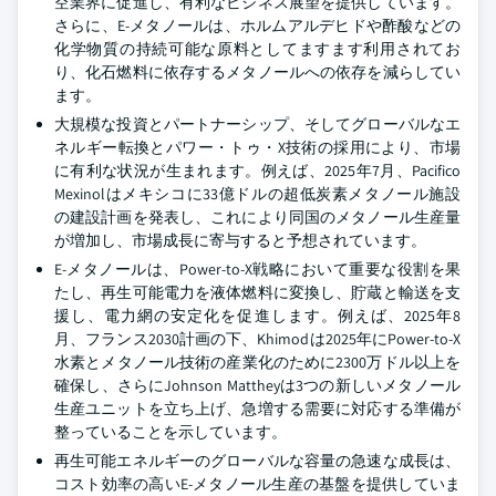
空業界に促進し、有利なビジネス展望を提供しています。
さらに、E-メタノールは、ホルムアルデヒドや酢酸などの
化学物質の持続可能な原料としてますます利用されてお
り、化石燃料に依存するメタノールへの依存を減らしてい
ます。
大規模な投資とパートナーシップ、そしてグローバルなエ
ネルギー転換とパワー・トゥ・X技術の採用により、市場
に有利な状況が生まれます。例えば、2025年7月、Pacifico
Mexinolはメキシコに33億ドルの超低炭素メタノール施設
の建設計画を発表し、これにより同国のメタノール生産量
が増加し、市場成長に寄与すると予想されています。
E-メタノールは、Power-to-X戦略において重要な役割を果
たし、再生可能電力を液体燃料に変換し、貯蔵と輸送を支
援し、電力網の安定化を促進します。例えば、2025年8
月、フランス2030計画の下、Khimodは2025年にPower-to-X
水素とメタノール技術の産業化のために2300万ドル以上を
確保し、さらにJohnson Mattheyは3つの新しいメタノール
生産ユニットを立ち上げ、急増する需要に対応する準備が
整っていることを示しています。
再生可能エネルギーのグローバルな容量の急速な成長は、
コスト効率の高いE-メタノール生産の基盤を提供していま