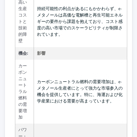
高い
生産
持続可能性の利点があるにもかかわらず、e-
コス
メタノールは高価な電解槽と再生可能エネル
トと
ギーの要件から課題を抱えており、コスト感
技術
度の高い市場でのスケーラビリティが制限さ
的障
れています。
壁
機会:
影響
カー
ボン
ニュ
カーボンニュートラル燃料の需要増加は、e-
ート
メタノール生産者にとって強力な市場参入の
ラル
機会を提供しています。特に、海運および化
燃料
学産業における需要が高まっています。
の需
要増
加
パワ
ー・