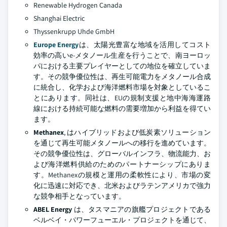
Renewable Hydrogen Canada
Shanghai Electric
Thyssenkrupp Uhde GmbH
Europe Energy
は、太陽光豊富な地域を活用してコスト
効率の高いe-メタノール生産を行うことで、南ヨーロッ
パにおける主要プレイヤーとしての地位を確立していま
す。その競争優位性は、再生可能電力をメタノール合成
に統合し、化学および海洋燃料市場を対象としているこ
とにあります。同社は、EUの規制支援と地中海海運路
線における持続可能な燃料の需要増加から利益を得てい
ます。
Methanex
, はハイブリッドおよび低炭素ソリューション
を通じて再生可能メタノールへの移行を進めています。
その競争優位性は、グローバルインフラ、物流能力、お
よび海洋燃料供給のためのパートナーシップにありま
す。Methanexの規模と運用の柔軟性により、市場の変
化に迅速に対応でき、北米およびラテンアメリカで強力
な競争相手となっています。
ABEL Energy
は、タスマニアの旗艦プロジェクトである
ベルベイ・パワーフューエル・プロジェクトを通じて、