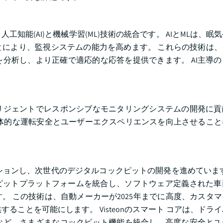
能(AI)と機械学習(ML)技術の統合です。 AIとMLは、眠
により、監視システムの能力を高めます。 これらの技術は、
分析し、より正確で適応的な応答を提供できます。 AI主導
リジェントでレスポンシブなモニタリングシステムの開発に貢
体的な運転安全とユーザーエクスペリエンスを向上させること
ボレーションし、次世代のデジタルコックピットの開発を進めています。 
agonコックピットプラットフォームを統合し、ソフトウェア定義され
。 この技術は、自動メーカーが2025年までに高度、カスタ
ことを可能にします。 Visteonのスマート コアは、ドラ
など、さまざまなコックピット機能を統合し、高度な安全とユ