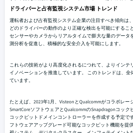
ドライバーと占有監視システム市場 トレンド
運転者および占有監視システム企業の注目すべき傾向は、人工知
どのドライバーの動作のより正確な検出を可能にすること
センサーやカメラからリアルタイムで膨大な量のデータを
測分析を促進し、積極的な安全介入を可能にします。
これらの技術がより高度化されるにつれて、よりインテ
イノベーションを推進しています。 このトレンドは、全
ています。
たとえば、2023年1月、VisteonとQualcommがコラ
SmartCoreソフトウェアとQualcommのSnapdr
コックピットドメインコントローラーを作成する予定です
フトウェアアップグレード可能なコックピット機能を提供する
視システム、デジタルクラスター、インフォテイメント