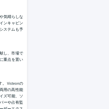
気や気晴らしな
インキャビン
のシステムも予
献し、市場で
に重点を置い
Visteonの
た車両用の高性能
マイズ可能、ソ
イバーや占有監
ーザーエクス