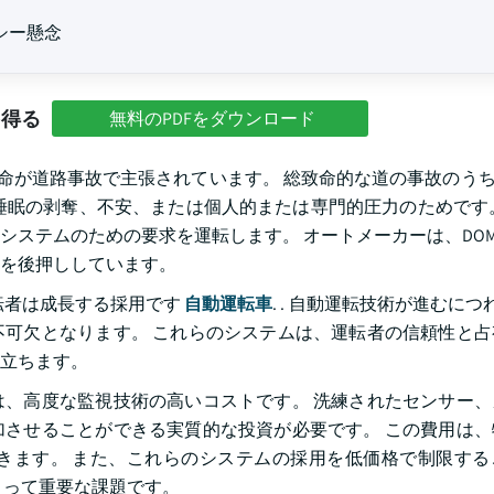
シー懸念
を得る
無料のPDFをダウンロード
の命が道路事故で主張されています。 総致命的な道の事故のうち、
睡眠の剥奪、不安、または個人的または専門的圧力のためです
ステムのための要求を運転します。 オートメーカーは、DOM
を後押ししています。
転者は成長する採用です
自動運転車
. . 自動運転技術が進むにつ
可欠となります。 これらのシステムは、運転者の信頼性と占
立ちます。
、高度な監視技術の高いコストです。 洗練されたセンサー、
させることができる実質的な投資が必要です。 この費用は、
きます。 また、これらのシステムの採用を低価格で制限する
とって重要な課題です。