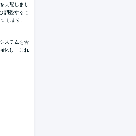
場を支配しまし
よび調整するこ
能にします。
視システムを含
強化し、これ