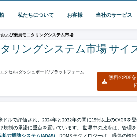
脈拍
私たちについて
お客様
当社のサービス
ーおよび乗員モニタリングシステム市場
タリングシステム市場 サイ
DF/エクセル/ダッシュボード/プラットフォーム
無料のPDF
ー
ドルで評価され、2024年と2032年の間に15%以上のCAGRを
よび規制の承諾に重点を置いています。 世界中の政府は、管理
者の援助システム(ADAS)
. . DOMS テクノロジーは、眠気の