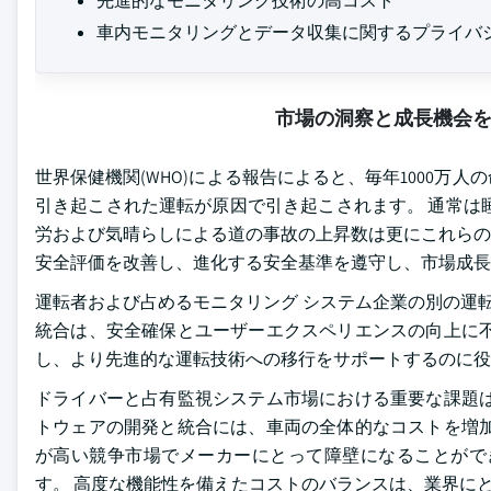
先進的なモニタリング技術の高コスト
車内モニタリングとデータ収集に関するプライバ
市場の洞察と成長機会
世界保健機関(WHO)による報告によると、毎年1000万人
引き起こされた運転が原因で引き起こされます。 通常は
労および気晴らしによる道の事故の上昇数は更にこれらのシ
安全評価を改善し、進化する安全基準を遵守し、市場成長
運転者および占めるモニタリング システム企業の別の運
統合は、安全確保とユーザーエクスペリエンスの向上に不
し、より先進的な運転技術への移行をサポートするのに役
ドライバーと占有監視システム市場における重要な課題は
トウェアの開発と統合には、車両の全体的なコストを増加
が高い競争市場でメーカーにとって障壁になることがで
す。 高度な機能性を備えたコストのバランスは、業界に