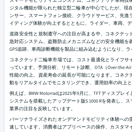
スマートモビリティエコシステム、コネクテッド車両技
ジタル機能が限られた独立型二輪車が中心でしたが、現在
ンサー、スマートフォン接続、クラウドサービス、先進
イディング体験が向上するとともに、ライダー、車両、デ
道路安全性と規制遵守への注目が高まる中、コネクテッ
急対応システム、盗難防止メカニズムなどの安全機能を
GPS追跡、車両診断機能を製品に組み込むようになり、
コネクテッド二輪車市場では、コスト最適化とライフサ
っています。予測分析、リモート診断、OTA（Over-th
性能の向上、資産寿命の延長が可能になります。コネク
動をリアルタイムでモニタリングでき、運用効率の向上と
例えば、BMW Motorradは2025年9月に、TFT
システムを搭載したアップデート版S 1000 Rを発表
業界の注目を反映しています。
パーソナライズされたオンデマンドモビリティ体験への
速しています。消費者はアプリベースの操作、カスタマ