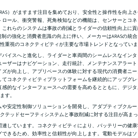
RAS）がますます注目を集めており、安全性と操作性を向上
トロール、衝突警報、死角検知などの機能は、センサーとコネ
。これらのシステムは事故の削減とライダーの信頼性向上に貢
制の強化と消費者意識の向上に伴い、メーカーはARASの統
性重視のコネクティビティが主要な市場トレンドとなっていま
デバイスへと進化し、ライダーと車両間のシームレスなインタ
ユーザーはナビゲーション、走行統計、メンテナンスアラート
イズが向上し、アプリベースの体験に対する現代の消費者ニー
してコネクティビティプラットフォームを継続的にアップグレ
直感的なインターフェースへの需要を高めるとともに、デジタ
ます。
テムや安定性制御ソリューションを開発し、アダプティブクル
クテッドセーフティシステムと事故削減に対する注目が高まっ
関連しています。コネクティビティにより、バッテリーの健康
グできるため、効率性と信頼性が向上します。電動モデルはソ