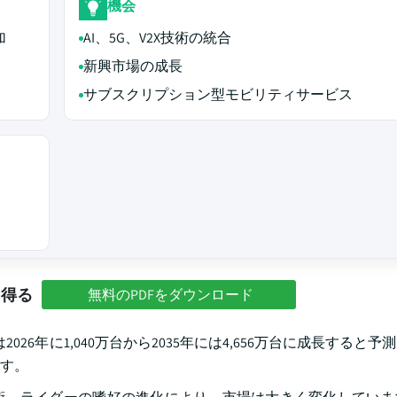
機会
加
AI、5G、V2X技術の統合
新興市場の成長
サブスクリプション型モビリティサービス
を得る
無料のPDFをダウンロード
026年に1,040万台から2035年には4,656万台に成長すると
す。