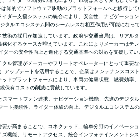
術、ライダーの嗜好の進化により、市場は大きく変化していま
は知的でソフトウェア駆動のプラットフォームへと移行してい
ライダー支援システムの統合により、安全性、ナビゲーション
ジタルエコシステム間のシームレスな相互作用が可能になって
ド技術の採用が加速しています。政府や交通当局は、リアルタ
義務化するケースが増えています。これによりメーカーはテレ
ライダーの安全性向上と進化する交通基準への対応を支援してい
イクル管理がメーカーやフリートオペレーターにとって重要な
e-Air）アップデートを活用することで、企業はメンテナンスコス
テッドプラットフォームにより、車両の健康状態、燃費効率、
総保有コストの削減に貢献しています。
ディスプレイとスマートフォン連携、ナビゲーション機能、先進のデジタ
し、スマート接続性、ライダー体験の向上、デジタルエコシステム
需要が高まることで、コネクテッド二輪車分野のイノベーショ
イズ機能、リモートアクセス、統合インフォテインメントシス