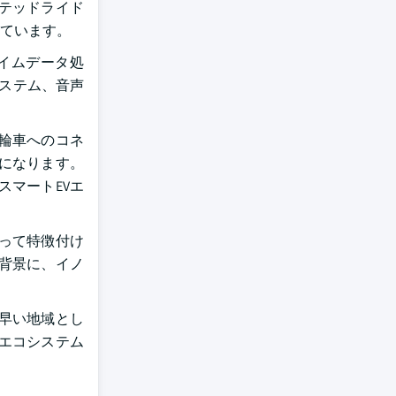
テッドライド
ています。
イムデータ処
システム、音声
輪車へのコネ
になります。
マートEVエ
って特徴付け
背景に、イノ
早い地域とし
エコシステム