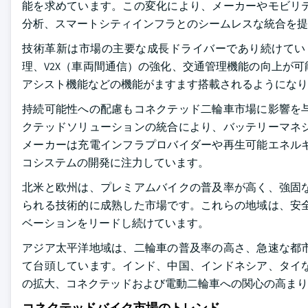
能を求めています。この変化により、メーカーやモビリ
分析、スマートシティインフラとのシームレスな統合を提
技術革新は市場の主要な成長ドライバーであり続けてい
理、V2X（車両間通信）の強化、交通管理機能の向上が
アシスト機能などの機能がますます搭載されるようになり
持続可能性への配慮もコネクテッド二輪車市場に影響を
クテッドソリューションの統合により、バッテリーマネ
メーカーは充電インフラプロバイダーや再生可能エネルギ
コシステムの開発に注力しています。
北米と欧州は、プレミアムバイクの普及率が高く、強固
られる技術的に成熟した市場です。これらの地域は、安
ベーションをリードし続けています。
アジア太平洋地域は、二輪車の普及率の高さ、急速な都
て台頭しています。インド、中国、インドネシア、タイ
の拡大、コネクテッドおよび電動二輪車への関心の高まり
コネクテッドバイク市場のトレンド