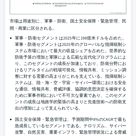
市場は用途別に、軍事・防衛、国土安全保障・緊急管理、民
間・商業に区分される。
軍事・防衛セグメントは2025年に198億米ドルを占めた。
軍事・防衛セグメントは2025年のグローバルな指揮統制シ
ステム市場において最大の収益シェアを占めた。世界的な
防衛予算の増加と軍隊による広範な近代化プログラムによ
り、このセグメントの成長が加速しており、防衛分野にお
けるリアルタイムの戦場可視化、情報共有、ミッション調
整に対する需要の高まりがこれを支えている。指揮統制シ
ステムは、陸・海・空・宇宙・サイバー環境における安全
な通信、情報共有、脅威評価、協調的意思決定を確保する
ために軍事作戦において不可欠な要素であり、このセグメ
ントの成長は地政学的緊張の高まりと先進技術への防衛支
出の増加によって支えられている。
国土安全保障・緊急管理は、予測期間中8%のCAGRで最も
急成長しているセグメントである。テロリズム、サイバー
攻撃、自然災害、重要インフラ、緊急管理状況による脅威