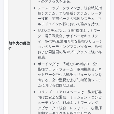
へのアクセスを確保。
ノースロップ・グラマンは、統合戦闘指
揮システム、早期警戒システム、レーダ
ー技術、宇宙ベースの指揮システム、マ
ルチドメイン作戦において強みを持つ。
BAEシステムズは、戦術指揮ネットワー
ク、電子戦統合、サイバーセキュリテ
ィ、NATO相互運用可能な指揮ソリューシ
競争力の優位
ョンのリーディングプロバイダー。欧州
性
および同盟国の防衛プログラムに強い存
在感。
ボーイングは、広範なC4ISR能力、空中
指揮プラットフォーム、軍用機統合、ネ
ットワーク中心の戦争ソリューションを
有する。空中監視および防衛通信システ
ムにおける強固な足跡。
コリンズ・エアロスペースは、防衛顧客
向けに安全な通信、ミッション・コンピ
ューティング、戦場ネットワーキング、
アビオニクス統合、レジリエントな指揮
統制アーキテクチャを専門とする。