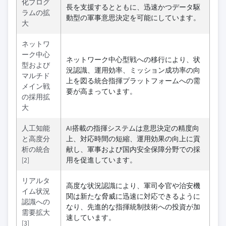
化プログ
長を支援するとともに、迅速かつデータ駆
ラムの拡
動型の軍事意思決定を可能にしています。
大
ネットワ
ーク中心
ネットワーク中心型戦への移行により、状
型および
況認識、運用効率、ミッション成功率の向
マルチド
上を図る統合指揮プラットフォームへの需
メイン戦
要が高まっています。
の採用拡
大
人工知能
AI搭載の指揮システムは意思決定の精度向
と高度分
上、対応時間の短縮、運用効果の向上に貢
析の統合
献し、軍事および国内安全保障分野での採
[2]
用を促進しています。
リアルタ
高度な状況認識により、軍司令官や治安機
イム状況
関は新たな脅威に迅速に対応できるように
認識への
なり、先進的な指揮統制技術への投資が加
需要拡大
速しています。
[3]