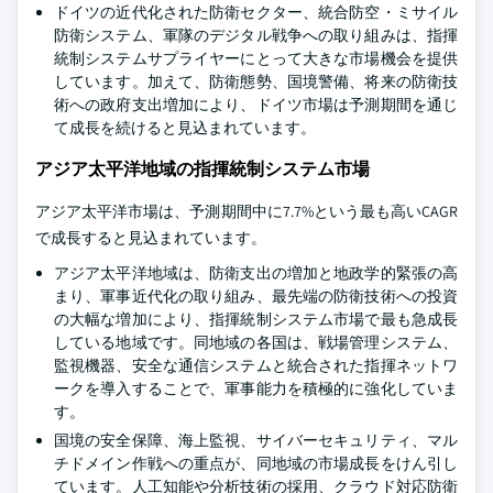
ドイツの近代化された防衛セクター、統合防空・ミサイル
防衛システム、軍隊のデジタル戦争への取り組みは、指揮
統制システムサプライヤーにとって大きな市場機会を提供
しています。加えて、防衛態勢、国境警備、将来の防衛技
術への政府支出増加により、ドイツ市場は予測期間を通じ
て成長を続けると見込まれています。
アジア太平洋地域の指揮統制システム市場
アジア太平洋市場は、予測期間中に7.7%という最も高いCAGR
で成長すると見込まれています。
アジア太平洋地域は、防衛支出の増加と地政学的緊張の高
まり、軍事近代化の取り組み、最先端の防衛技術への投資
の大幅な増加により、指揮統制システム市場で最も急成長
している地域です。同地域の各国は、戦場管理システム、
監視機器、安全な通信システムと統合された指揮ネットワ
ークを導入することで、軍事能力を積極的に強化していま
す。
国境の安全保障、海上監視、サイバーセキュリティ、マル
チドメイン作戦への重点が、同地域の市場成長をけん引し
ています。人工知能や分析技術の採用、クラウド対応防衛