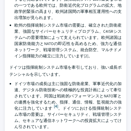
の一つである欧州では、防衛近代化プログラムの拡大、地
政学的緊張の高まり、欧州諸国間の軍事相互運用性への支
出増加が見られます。
欧州の指揮統制システム市場の需要は、確立された防衛産
業、強固なサイバーセキュリティプログラム、C4ISRシス
テムへの需要増加によって支えられています。欧州諸国は
国家防衛能力とNATOの即応性を高めるため、強力な通信
ネットワーク、戦場管理システム、統合防空、マルチドメ
イン指揮能力の確立に注力しています[2]。
ドイツは指揮統制システム市場を牽引しており、強い成長ポ
テンシャルを示しています。
ドイツ市場の成長は主に強固な防衛産業、軍事近代化の加
速、デジタル防衛技術への積極的な投資計画によって牽引
されています。同国は戦術的パフォーマンスとNATO軍と
の連携を強化するため、指揮、通信、情報、監視能力の強
[4]
化に注力しています
。ドイツにおける指揮統制システ
ム市場の需要は、サイバーセキュリティ、戦場管理システ
ム、セキュアな通信ネットワークへの投資拡大によってけ
ん引されています。