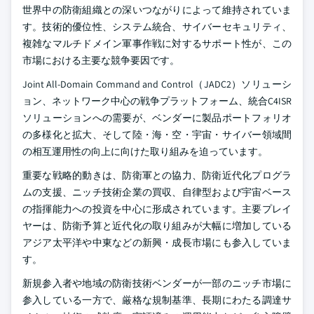
世界中の防衛組織との深いつながりによって維持されていま
す。技術的優位性、システム統合、サイバーセキュリティ、
複雑なマルチドメイン軍事作戦に対するサポート性が、この
市場における主要な競争要因です。
Joint All-Domain Command and Control（JADC2）ソリューシ
ョン、ネットワーク中心の戦争プラットフォーム、統合C4ISR
ソリューションへの需要が、ベンダーに製品ポートフォリオ
の多様化と拡大、そして陸・海・空・宇宙・サイバー領域間
の相互運用性の向上に向けた取り組みを迫っています。
重要な戦略的動きは、防衛軍との協力、防衛近代化プログラ
ムの支援、ニッチ技術企業の買収、自律型および宇宙ベース
の指揮能力への投資を中心に形成されています。主要プレイ
ヤーは、防衛予算と近代化の取り組みが大幅に増加している
アジア太平洋や中東などの新興・成長市場にも参入していま
す。
新規参入者や地域の防衛技術ベンダーが一部のニッチ市場に
参入している一方で、厳格な規制基準、長期にわたる調達サ