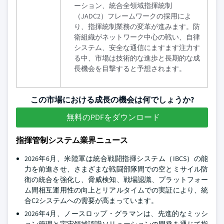
ーション、統合全領域指揮統制
（JADC2）フレームワークの採用によ
り、指揮統制業務の変革が進みます。防
衛組織がネットワーク中心の戦い、自律
システム、安全な通信にますます注力す
る中、市場は技術的な進歩と長期的な成
長機会を目撃すると予想されます。
この市場における成長の機会は何でしょうか?
無料のPDFをダウンロード
指揮管制システム業界ニュース
2026年6月、米陸軍は統合戦闘指揮システム（IBCS）の能
力を前進させ、さまざまな戦闘部隊間での空とミサイル防
衛の統合を強化し、脅威検知、戦場認識、プラットフォー
ム間相互運用性の向上とリアルタイムでの実証により、統
合C2システムへの需要が高まっています。
2026年4月、ノースロップ・グラマンは、先進的なミッシ
ョン管理と宇宙領域認識ソリューションの開発を通じて指