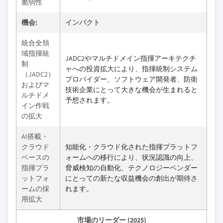
脆弱性
機会:
インパクト
統合全領
域指揮統
JADC2やマルチドメイン指揮アーキテクチ
制
ャへの投資拡大により、指揮統制システム
（JADC2）
プロバイダー、ソフトウェア開発者、防衛
およびマ
技術企業にとって大きな機会が生まれると
ルチドメ
予想されます。
イン作戦
の拡大
AI搭載・
クラウド
知能化・クラウド化された指揮プラットフ
ベースの
ォームへの移行により、状況認識の向上、
指揮プラ
脅威検知の自動化、テクノロジーベンダー
ットフォ
にとっての新たな収益機会の創出が期待さ
ームの採
れます。
用拡大
市場のリーダー (2025)