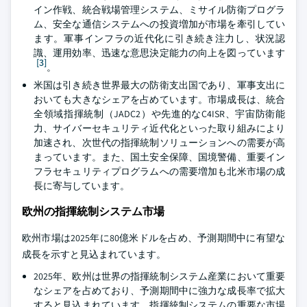
イン作戦、統合戦場管理システム、ミサイル防衛プログラ
ム、安全な通信システムへの投資増加が市場を牽引してい
ます。軍事インフラの近代化に引き続き注力し、状況認
識、運用効率、迅速な意思決定能力の向上を図っています
[3]
。
米国は引き続き世界最大の防衛支出国であり、軍事支出に
おいても大きなシェアを占めています。市場成長は、統合
全領域指揮統制（JADC2）や先進的なC4ISR、宇宙防衛能
力、サイバーセキュリティ近代化といった取り組みにより
加速され、次世代の指揮統制ソリューションへの需要が高
まっています。また、国土安全保障、国境警備、重要イン
フラセキュリティプログラムへの需要増加も北米市場の成
長に寄与しています。
欧州の指揮統制システム市場
欧州市場は2025年に80億米ドルを占め、予測期間中に有望な
成長を示すと見込まれています。
2025年、欧州は世界の指揮統制システム産業において重要
なシェアを占めており、予測期間中に強力な成長率で拡大
すると見込まれています。指揮統制システムの重要な市場