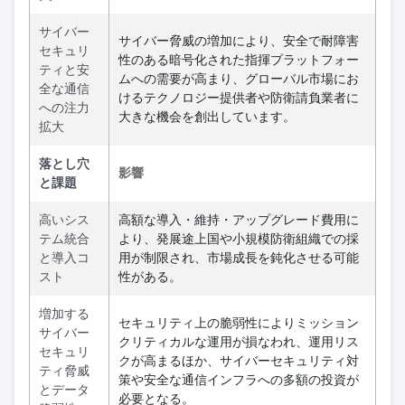
サイバー
サイバー脅威の増加により、安全で耐障害
セキュリ
性のある暗号化された指揮プラットフォー
ティと安
ムへの需要が高まり、グローバル市場にお
全な通信
けるテクノロジー提供者や防衛請負業者に
への注力
大きな機会を創出しています。
拡大
落とし穴
影響
と課題
高いシス
高額な導入・維持・アップグレード費用に
テム統合
より、発展途上国や小規模防衛組織での採
と導入コ
用が制限され、市場成長を鈍化させる可能
スト
性がある。
増加する
セキュリティ上の脆弱性によりミッション
サイバー
クリティカルな運用が損なわれ、運用リス
セキュリ
クが高まるほか、サイバーセキュリティ対
ティ脅威
策や安全な通信インフラへの多額の投資が
とデータ
必要となる。