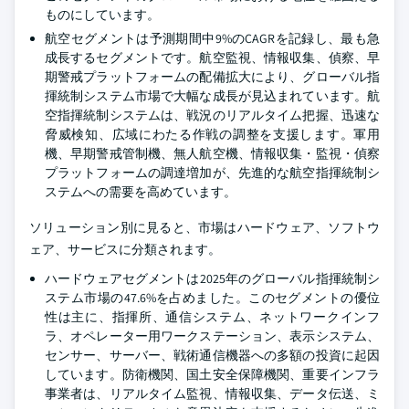
ものにしています。
航空セグメントは予測期間中9%のCAGRを記録し、最も急
成長するセグメントです。航空監視、情報収集、偵察、早
期警戒プラットフォームの配備拡大により、グローバル指
揮統制システム市場で大幅な成長が見込まれています。航
空指揮統制システムは、戦況のリアルタイム把握、迅速な
脅威検知、広域にわたる作戦の調整を支援します。軍用
機、早期警戒管制機、無人航空機、情報収集・監視・偵察
プラットフォームの調達増加が、先進的な航空指揮統制シ
ステムへの需要を高めています。
ソリューション別に見ると、市場はハードウェア、ソフトウ
ェア、サービスに分類されます。
ハードウェアセグメントは2025年のグローバル指揮統制シ
ステム市場の47.6%を占めました。このセグメントの優位
性は主に、指揮所、通信システム、ネットワークインフ
ラ、オペレーター用ワークステーション、表示システム、
センサー、サーバー、戦術通信機器への多額の投資に起因
しています。防衛機関、国土安全保障機関、重要インフラ
事業者は、リアルタイム監視、情報収集、データ伝送、ミ