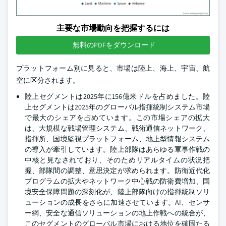
主要な市場動向を把握するには
無料のPDFをダウンロード
プラットフォーム別に見ると、市場は陸上、海上、宇宙、航
空に区分されます。
陸上セグメントは2025年に156億米ドルを占めました。陸
上セグメントは2025年のグローバル指揮統制システム市場
で最大のシェアを占めています。この市場シェアの拡大
は、大規模な戦場管理システム、戦術通信ネットワーク、
指揮所、国境監視プラットフォーム、地上型情報システム
の導入が牽引しています。陸上部隊はあらゆる軍事作戦の
中核と見なされており、そのためリアルタイムの状況把
握、部隊間の調整、意思決定が求められます。防衛近代化
プログラムの拡大やネットワーク中心戦の防衛費増加、国
境安全保障問題の深刻化が、陸上部隊向けの指揮統制ソリ
ューションの成長をさらに加速させています。AI、センサ
ー網、安全な通信ソリューションの地上作戦への統合が、
このセグメントのグローバル市場における地位を確固たる