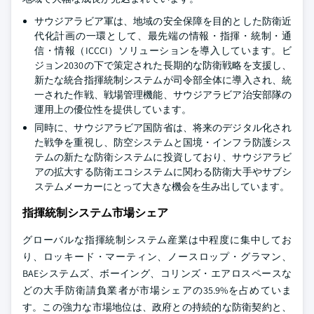
サウジアラビア軍は、地域の安全保障を目的とした防衛近
代化計画の一環として、最先端の情報・指揮・統制・通
信・情報（ICCCI）ソリューションを導入しています。ビ
ジョン2030の下で策定された長期的な防衛戦略を支援し、
新たな統合指揮統制システムが司令部全体に導入され、統
一された作戦、戦場管理機能、サウジアラビア治安部隊の
運用上の優位性を提供しています。
同時に、サウジアラビア国防省は、将来のデジタル化され
た戦争を重視し、防空システムと国境・インフラ防護シス
テムの新たな防衛システムに投資しており、サウジアラビ
アの拡大する防衛エコシステムに関わる防衛大手やサブシ
ステムメーカーにとって大きな機会を生み出しています。
指揮統制システム市場シェア
グローバルな指揮統制システム産業は中程度に集中してお
り、ロッキード・マーティン、ノースロップ・グラマン、
BAEシステムズ、ボーイング、コリンズ・エアロスペースな
どの大手防衛請負業者が市場シェアの35.9%を占めていま
す。この強力な市場地位は、政府との持続的な防衛契約と、