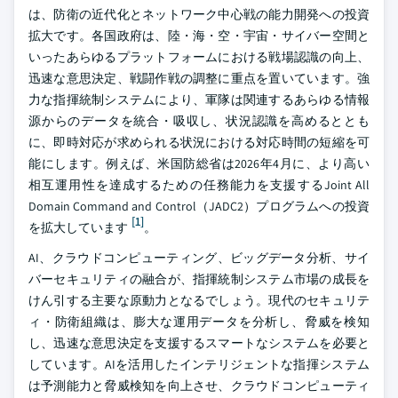
は、防衛の近代化とネットワーク中心戦の能力開発への投資
拡大です。各国政府は、陸・海・空・宇宙・サイバー空間と
いったあらゆるプラットフォームにおける戦場認識の向上、
迅速な意思決定、戦闘作戦の調整に重点を置いています。強
力な指揮統制システムにより、軍隊は関連するあらゆる情報
源からのデータを統合・吸収し、状況認識を高めるととも
に、即時対応が求められる状況における対応時間の短縮を可
能にします。例えば、米国防総省は2026年4月に、より高い
相互運用性を達成するための任務能力を支援するJoint All
Domain Command and Control（JADC2）プログラムへの投資
[1]
を拡大しています
。
AI、クラウドコンピューティング、ビッグデータ分析、サイ
バーセキュリティの融合が、指揮統制システム市場の成長を
けん引する主要な原動力となるでしょう。現代のセキュリテ
ィ・防衛組織は、膨大な運用データを分析し、脅威を検知
し、迅速な意思決定を支援するスマートなシステムを必要と
しています。AIを活用したインテリジェントな指揮システム
は予測能力と脅威検知を向上させ、クラウドコンピューティ