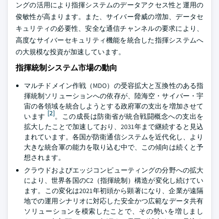
ングの活用により指揮システムのデータアクセス性と運用の
俊敏性が高まります。また、サイバー脅威の増加、データセ
キュリティの必要性、安全な通信チャンネルの要求により、
高度なサイバーセキュリティ機能を統合した指揮システムへ
の大規模な投資が加速しています。
指揮統制システム市場の動向
マルチドメイン作戦（MDO）の受容拡大と互換性のある指
揮統制ソリューションへの依存が、陸海空・サイバー・宇
宙の各領域を統合しようとする政府軍の支出を増加させて
[2]
います
。この成長は防衛省が統合戦闘概念への支出を
拡大したことで加速しており、2031年まで継続すると見込
まれています。各国が防衛通信システムを近代化し、より
大きな統合軍の能力を取り込む中で、この傾向は続くと予
想されます。
クラウドおよびエッジコンピューティングの分野への拡大
により、世界各国のC2（指揮統制）構造が変化し続けてい
ます。この変化は2021年初頭から顕著になり、企業が遠隔
地での運用シナリオに対応した安全かつ広範なデータ共有
ソリューションを模索したことで、その勢いを増しまし