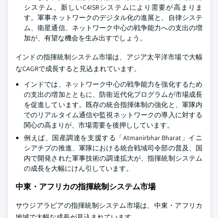
システム、新しいC4ISRシステムにより需要が高まりま
す。軍事ネットワークのデジタル化の進展と、自律システ
ム、衛星通信、ネットワーク中心の戦争能力への支出の増
加が、有望な機会を生み出すでしょう。
インドの指揮統制システム市場は、アジア太平洋市場で大幅
なCAGRで成長すると見込まれています。
インドでは、ネットワーク中心の戦争能力を強化するため
の支出の増加とともに、防衛近代化プログラムが市場成長
を促進しています。既存の統合指揮体制の強化と、軍隊内
でのリアルタイム通信や監視ネットワークの導入に対する
関心の高まりが、市場需要を後押ししています。
例えば、国産調達を支援する「Atmanirbhar Bharat」イニ
シアチブの推進、軍隊における統合戦域司令部の普及、国
内で開発された軍事技術の調達拡大が、指揮統制システム
の成長を大幅にけん引しています。
中東・アフリカの指揮統制システム市場
サウジアラビアの指揮統制システム市場は、中東・アフリカ
地域で大幅な成長が見込まれています。