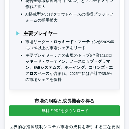
統合全領域指揮統制（JADC2）とマルチドメイン
作戦の拡大
AI搭載型およびクラウドベースの指揮プラットフ
ォームの採用拡大
主要プレイヤー
市場リーダー：
ロッキード・マーティン
が2025年
に8.8%以上の市場シェアをリード
主要プレイヤー：この市場のトップ5企業には
ロ
ッキード・マーティン、ノースロップ・グラマ
ン、BAEシステムズ、ボーイング、コリンズ・エ
アロスペース
が含まれ、2025年には合計で35.9%
の市場シェアを保持
市場の洞察と成長機会を得る
無料のPDFをダウンロード
世界的な指揮統制システム市場の成長を牽引する主な要因