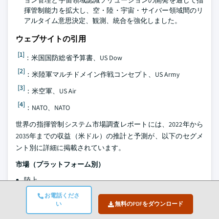
揮管制能力を拡大し、空・陸・宇宙・サイバー領域間のリ
アルタイム意思決定、観測、統合を強化しました。
ウェブサイトの引用
[1]
：米国国防総省予算書、US Dow
[2]
：米陸軍マルチドメイン作戦コンセプト、US Army
[3]
：米空軍、US Air
[4]
：NATO、NATO
世界の指揮管制システム市場調査レポートには、2022年から
2035年までの収益（米ドル）の推計と予測が、以下のセグメ
ント別に詳細に掲載されています。
市場（プラットフォーム別）
陸上
海上
お電話くださ
い
無料のPDFをダウンロード
宇宙
航空