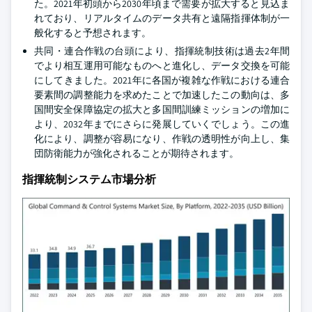
た。2021年初頭から2030年頃まで需要が拡大すると見込ま
れており、リアルタイムのデータ共有と遠隔指揮体制が一
般化すると予想されます。
共同・連合作戦の台頭により、指揮統制技術は過去2年間
でより相互運用可能なものへと進化し、データ交換を可能
にしてきました。2021年に各国が複雑な作戦における連合
要素間の調整能力を求めたことで加速したこの動向は、多
国間安全保障協定の拡大と多国間訓練ミッションの増加に
より、2032年までにさらに発展していくでしょう。この進
化により、調整が容易になり、作戦の透明性が向上し、集
団防衛能力が強化されることが期待されます。
指揮統制システム市場分析