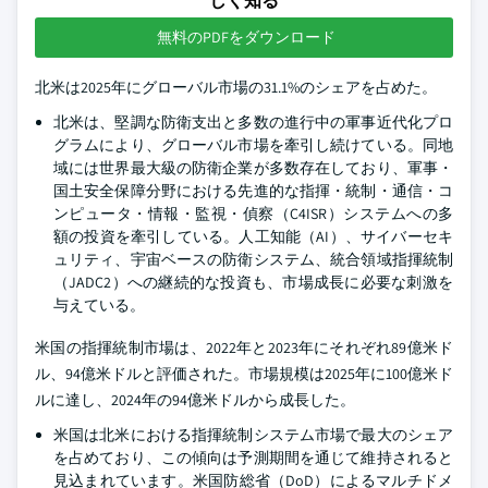
しく知る
無料のPDFをダウンロード
北米は2025年にグローバル市場の31.1%のシェアを占めた。
北米は、堅調な防衛支出と多数の進行中の軍事近代化プロ
グラムにより、グローバル市場を牽引し続けている。同地
域には世界最大級の防衛企業が多数存在しており、軍事・
国土安全保障分野における先進的な指揮・統制・通信・コ
ンピュータ・情報・監視・偵察（C4ISR）システムへの多
額の投資を牽引している。人工知能（AI）、サイバーセキ
ュリティ、宇宙ベースの防衛システム、統合領域指揮統制
（JADC2）への継続的な投資も、市場成長に必要な刺激を
与えている。
米国の指揮統制市場は、2022年と2023年にそれぞれ89億米ド
ル、94億米ドルと評価された。市場規模は2025年に100億米ド
ルに達し、2024年の94億米ドルから成長した。
米国は北米における指揮統制システム市場で最大のシェア
を占めており、この傾向は予測期間を通じて維持されると
見込まれています。米国防総省（DoD）によるマルチドメ