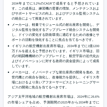
2034年までに5.2%のCAGRで成長すると予想されていま
す。この成長は、練習機の需要の増加、メンテナンスおよ
びサポートサービスの向上、およびデジタル監視システム
の統合によって推進されています。
メーカーは、軽量でモジュール式の射出座席を開発し、デ
ジタル監視を強化するアップグレード統合システムを開発
し、ドイツの変化する防衛環境に適応するための改修とサ
ポートの活動を強化することに焦点を当てるべきです。
イギリスの航空機射出座席市場は、2034年までに1億1200
万ドルを超えると予想されています。イギリス市場は、旧
式の戦闘機機材のアップグレードと、航空宇宙の近代化お
よびイノベーションに対する政府の資金提供によって成長
しています。
メーカーは、イノベーティブな射出座席の開発を進め、次
世代機との統合を強化し、改修能力を提供し、イギリス市
場におけるより良いアフターサービスとトレーニングサー
ビスの開発に焦点を当てるべきです。
アジア太平洋地域の航空機射出座席市場は、2024年に26.6%
の市場シェアを占め、予測期間の2025年から2034年までに