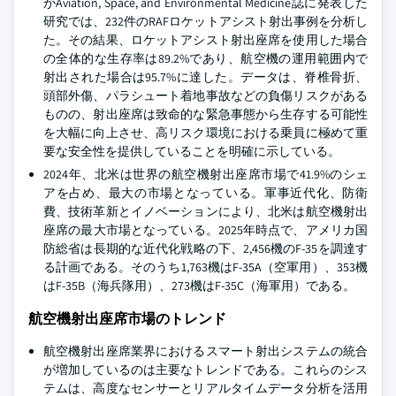
がAviation, Space, and Environmental Medicine誌に発表した
研究では、232件のRAFロケットアシスト射出事例を分析し
た。その結果、ロケットアシスト射出座席を使用した場合
の全体的な生存率は89.2%であり、航空機の運用範囲内で
射出された場合は95.7%に達した。データは、脊椎骨折、
頭部外傷、パラシュート着地事故などの負傷リスクがある
ものの、射出座席は致命的な緊急事態から生存する可能性
を大幅に向上させ、高リスク環境における乗員に極めて重
要な安全性を提供していることを明確に示している。
2024年、北米は世界の航空機射出座席市場で41.9%のシェ
アを占め、最大の市場となっている。軍事近代化、防衛
費、技術革新とイノベーションにより、北米は航空機射出
座席の最大市場となっている。2025年時点で、アメリカ国
防総省は長期的な近代化戦略の下、2,456機のF-35を調達す
る計画である。そのうち1,763機はF-35A（空軍用）、353機
はF-35B（海兵隊用）、273機はF-35C（海軍用）である。
航空機射出座席市場のトレンド
航空機射出座席業界におけるスマート射出システムの統合
が増加しているのは主要なトレンドである。これらのシス
テムは、高度なセンサーとリアルタイムデータ分析を活用