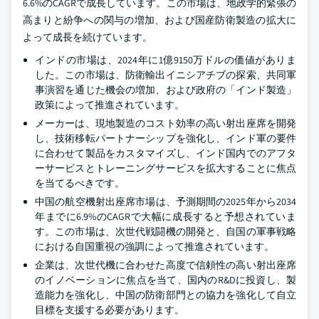
6.6%のCAGRで成長しています。この市場は、地政学的緊張の
高まりと紛争への関与の増加、および国産防衛製造の拡大に
よって成長を続けています。
インドの市場は、2024年に1億9150万ドルの価値がありま
した。この市場は、防衛輸出イニシアチブの探索、共同軍
事演習を通じた機会の増加、および政府の「インド製造」
政策によって推進されています。
メーカーは、現地製造のコスト効率の高い射出座席を開発
し、技術移転パートナーシップを強化し、インド軍の要件
に合わせて製品をカスタマイズし、インド国内でのアフタ
ーサービスとトレーニングサービスを拡大することに焦点
を当てるべきです。
中国の航空機射出座席市場は、予測期間の2025年から2034
年までに6.9%のCAGRで大幅に成長すると予想されていま
す。この市場は、次世代戦闘機の開発と、自国の軍事戦略
における自国重視の強調によって推進されています。
企業は、次世代機に合わせた高度で信頼性の高い射出座席
のイノベーションに焦点を当て、国内のR&Dに投資し、製
造能力を強化し、中国の防衛部門との協力を強化して自立
目標を支援する必要があります。