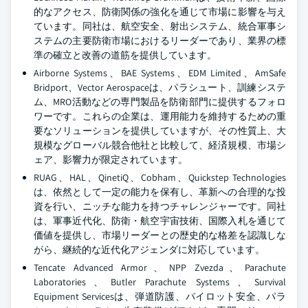
的なアクセス、防衛関係の強化を通じて市場に影響を与え
ています。同社は、航空安全、射出システム、統合軍事シ
ステムの主要防衛市場におけるリーダーであり、業界の標
準の確立と改善の道筋を提供しています。
Airborne Systems、BAE Systems、EDM Limited、AmSafe
Bridport、Vector Aerospaceは、パラシュート、訓練システ
ム、MRO活動などの専門製品を防衛部門に提供するフォロ
ワーです。これらの企業は、運用能力を維持するための重
要なソリューションを提供していますが、その性質上、大
規模なグローバル競合他社と比較して、経済規模、市場シ
ェア、影響力が限定されています。
RUAG、HAL、QinetiQ、Cobham、Quickstep Technologies
は、依然として一定の能力を保有し、革新への合理的な投
資を行い、ニッチな能力を持つチャレンジャーです。同社
は、軍事近代化、防衛・航空宇宙技術、国際入札を通じて
価値を提供し、市場リーダーとの歴史的な格差を認識しな
がら、継続的な近代化アジェンダに対応しています。
Tencate Advanced Armor、NPP Zvezda、Parachute
Laboratories、Butler Parachute Systems、Survival
Equipment Servicesは、弾道防護、パイロット安全、パラ