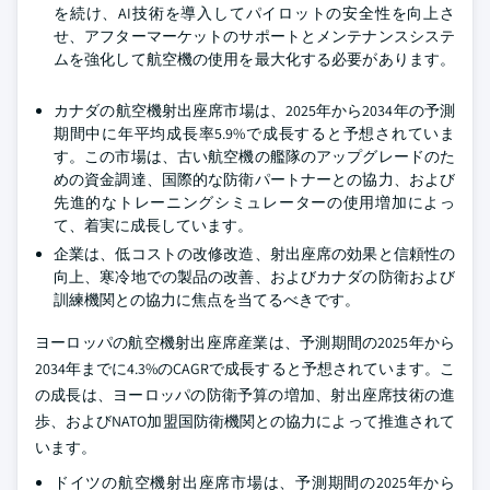
を続け、AI技術を導入してパイロットの安全性を向上さ
せ、アフターマーケットのサポートとメンテナンスシステ
ムを強化して航空機の使用を最大化する必要があります。
カナダの航空機射出座席市場は、2025年から2034年の予測
期間中に年平均成長率5.9%で成長すると予想されていま
す。この市場は、古い航空機の艦隊のアップグレードのた
めの資金調達、国際的な防衛パートナーとの協力、および
先進的なトレーニングシミュレーターの使用増加によっ
て、着実に成長しています。
企業は、低コストの改修改造、射出座席の効果と信頼性の
向上、寒冷地での製品の改善、およびカナダの防衛および
訓練機関との協力に焦点を当てるべきです。
ヨーロッパの航空機射出座席産業は、予測期間の2025年から
2034年までに4.3%のCAGRで成長すると予想されています。こ
の成長は、ヨーロッパの防衛予算の増加、射出座席技術の進
歩、およびNATO加盟国防衛機関との協力によって推進されて
います。
ドイツの航空機射出座席市場は、予測期間の2025年から