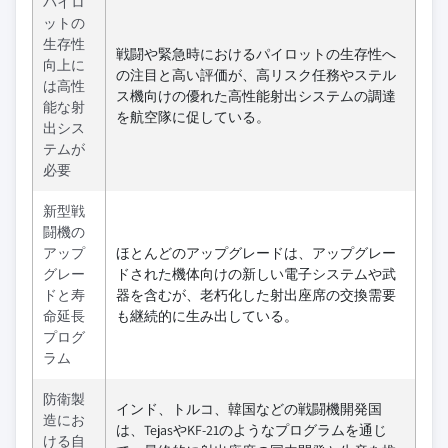
パイロ
ットの
生存性
戦闘や緊急時におけるパイロットの生存性へ
向上に
の注目と高い評価が、高リスク任務やステル
は高性
ス機向けの優れた高性能射出システムの調達
能な射
を航空隊に促している。
出シス
テムが
必要
新型戦
闘機の
アップ
ほとんどのアップグレードは、アップグレー
グレー
ドされた機体向けの新しい電子システムや武
ドと寿
器を含むが、老朽化した射出座席の交換需要
命延長
も継続的に生み出している。
プログ
ラム
防衛製
インド、トルコ、韓国などの戦闘機開発国
造にお
は、TejasやKF-21のようなプログラムを通じ
ける自