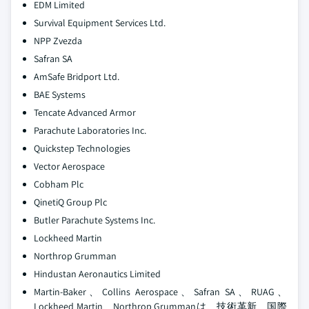
EDM Limited
Survival Equipment Services Ltd.
NPP Zvezda
Safran SA
AmSafe Bridport Ltd.
BAE Systems
Tencate Advanced Armor
Parachute Laboratories Inc.
Quickstep Technologies
Vector Aerospace
Cobham Plc
QinetiQ Group Plc
Butler Parachute Systems Inc.
Lockheed Martin
Northrop Grumman
Hindustan Aeronautics Limited
Martin-Baker、Collins Aerospace、Safran SA、RUAG、
Lockheed Martin、Northrop Grummanは、技術革新、国際