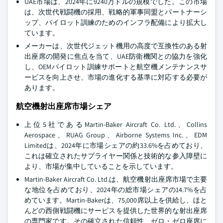
UAE市場は、2024年に9240万ドルの規模でした。この市場
は、次世代戦闘機の採用、戦略的軍事同盟とパートナーシ
ップ、パイロット訓練のためのインフラ配備により拡大し
ています。
メーカーは、次世代ジェット機用の高度で互換性のある射
出座席の開発に焦点を当て、UAE防衛機関との協力を強化
し、OEMパイロット訓練サポートと航空機メンテナンスサ
ービスを向上させ、市場の進化する基準に対応する必要が
あります。
航空機射出座席市場シェア
上位5社であるMartin-Baker Aircraft Co. Ltd.、Collins
Aerospace、RUAG Group、Airborne Systems Inc.、EDM
Limitedは、2024年に市場シェアの約33.6%を占めており、
これは確立されたサプライヤー関係と技術的な参入障壁に
より、市場が集中していることを示しています。
Martin-Baker Aircraft Co. Ltd.は、航空機射出座席市場で主要
な地位を占めており、2024年の総市場シェアの14.7%を占
めています。Martin-Bakerは、75,000席以上を供給し、ほと
んどの西側戦闘機にサービスを提供した世界的な射出座席
の専門家です。その確立された信頼性、ゼロ・ゼロ座席に