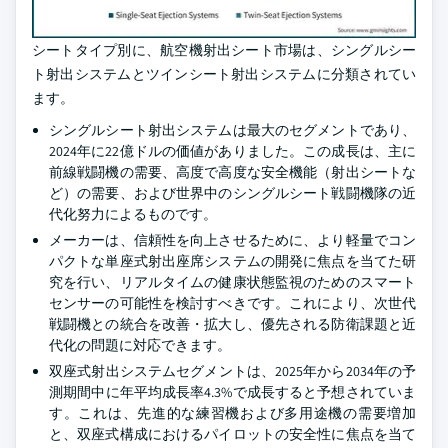
シートタイプ別に、航空機射出シート市場は、シングルシー
ト射出システムとツインシート射出システムに分類されてい
ます。
シングルシート射出システムは最大のセグメントであり、
2024年に22億ドルの価値がありました。この成長は、主に
前線戦闘機の需要、高度で高度な安全機能（射出シートな
ど）の需要、および世界中のシングルシート戦闘機隊の近
代化努力によるものです。
メーカーは、信頼性を向上させるために、より軽量でコン
パクトな単座式射出座席システムの開発に焦点を当てた研
究を行い、リアルタイムの健康状態監視のためのスマート
センサーの可能性を検討すべきです。これにより、次世代
戦闘機との統合を改善・拡大し、優先される防衛課題と近
代化の問題に対応できます。
双座式射出システムセグメントは、2025年から2034年の予
測期間中に年平均成長率4.3%で成長すると予想されていま
す。これは、先進的な練習機および多用途機の需要増加
と、双座式構成におけるパイロットの安全性に焦点を当て