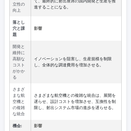
て、最終的に射出座席の国内開発と生産を推
立性の
進することになる。
向上
落とし
穴と課
影響
題
開発と
維持に
高額な
イノベーションを阻害し、生産規模を制限
コスト
し、全体的な調達費用を増加させる。
がかか
る
さまざ
まな航
さまざまな航空機との複雑な統合は、展開を
空機と
遅らせ、設計コストを増加させ、互換性を制
の複雑
限し、射出システム市場の進歩を遅らせる。
な統合
機会:
影響