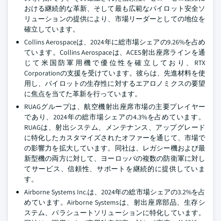
おける継続的な革新、そして最も広範なパイロット安全ソ
リューションの提供により、市場リーダーとしての地位を
確立しています。
Collins Aerospaceは、2024年に総市場シェアの9.26%を占め
ています。Collins Aerospaceは、ACES射出座席ラインを通
じて米国防軍用機で優位性を確立しており、RTX
Corporationの支援を受けています。彼らは、先進材料を使
用し、パイロットの生存性に対するエアロノミクスの要望
に焦点を当てた革新を行っています。
RUAGグループは、航空機射出座席市場の主要プレイヤー
であり、2024年の総市場シェアの4.3%を占めています。
RUAGは、射出システム、メンテナンス、アップグレード
に特化したカスタマイズされたオファーを通じて、市場で
の影響力を拡大しています。同社は、レガシー機および最
新型機の両方に対して、ヨーロッパの複数の防衛軍に対し
てサービス、信頼性、サポートを継続的に提供していま
す。
Airborne Systems Inc.は、2024年の総市場シェアの3.2%を占
めています。Airborne Systemsは、射出座席部品、生存シ
ステム、パラシュートソリューションに特化しています。