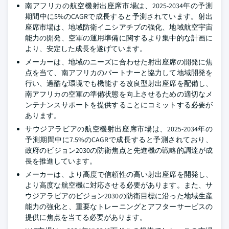
南アフリカの航空機射出座席市場は、2025-2034年の予測
期間中に5%のCAGRで成長すると予測されています。射出
座席市場は、地域防衛イニシアチブの強化、地域航空宇宙
能力の開発、空軍の運用準備に関するより集中的な計画に
より、安定した成長を遂げています。
メーカーは、地域のニーズに合わせた射出座席の開発に焦
点を当て、南アフリカのパートナーと協力して地域開発を
行い、過酷な環境でも機能する改良型射出座席を配備し、
南アフリカの空軍の準備状態を向上させるための適切なメ
ンテナンスサポートを提供することにコミットする必要が
あります。
サウジアラビアの航空機射出座席市場は、2025-2034年の
予測期間中に7.5%のCAGRで成長すると予測されており、
政府のビジョン2030の防衛焦点と先進機の戦略的調達が成
長を推進しています。
メーカーは、より高度で信頼性の高い射出座席を開発し、
より高度な航空機に対応させる必要があります。また、サ
ウジアラビアのビジョン2030の防衛目標に沿った地域生産
能力の強化と、重要なトレーニングとアフターサービスの
提供に焦点を当てる必要があります。