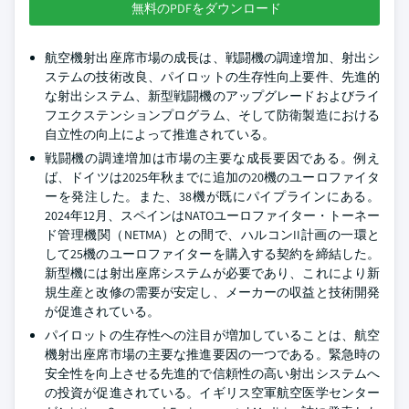
無料のPDFをダウンロード
航空機射出座席市場の成長は、戦闘機の調達増加、射出シ
ステムの技術改良、パイロットの生存性向上要件、先進的
な射出システム、新型戦闘機のアップグレードおよびライ
フエクステンションプログラム、そして防衛製造における
自立性の向上によって推進されている。
戦闘機の調達増加は市場の主要な成長要因である。例え
ば、ドイツは2025年秋までに追加の20機のユーロファイタ
ーを発注した。また、38機が既にパイプラインにある。
2024年12月、スペインはNATOユーロファイター・トーネー
ド管理機関（NETMA）との間で、ハルコンII計画の一環と
して25機のユーロファイターを購入する契約を締結した。
新型機には射出座席システムが必要であり、これにより新
規生産と改修の需要が安定し、メーカーの収益と技術開発
が促進されている。
パイロットの生存性への注目が増加していることは、航空
機射出座席市場の主要な推進要因の一つである。緊急時の
安全性を向上させる先進的で信頼性の高い射出システムへ
の投資が促進されている。イギリス空軍航空医学センター