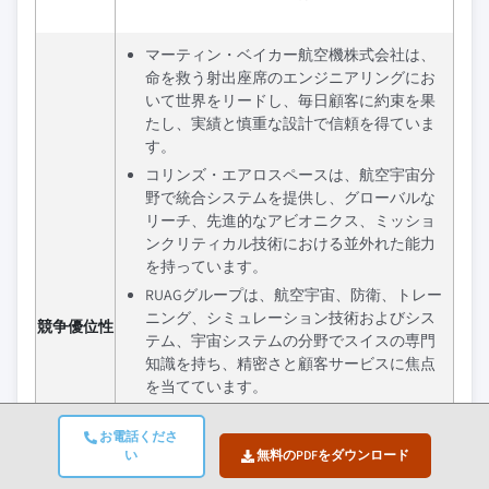
マーティン・ベイカー航空機株式会社は、
命を救う射出座席のエンジニアリングにお
いて世界をリードし、毎日顧客に約束を果
たし、実績と慎重な設計で信頼を得ていま
す。
コリンズ・エアロスペースは、航空宇宙分
野で統合システムを提供し、グローバルな
リーチ、先進的なアビオニクス、ミッショ
ンクリティカル技術における並外れた能力
を持っています。
RUAGグループは、航空宇宙、防衛、トレー
ニング、シミュレーション技術およびシス
競争優位性
テム、宇宙システムの分野でスイスの専門
知識を持ち、精密さと顧客サービスに焦点
を当てています。
エアボーン・システムズ株式会社は、軍
お電話くださ
事、航空宇宙、防衛組織に対して高性能の
い
無料のPDFをダウンロード
パラシュートシステムを開発・製造する世
界的なリーダーです。