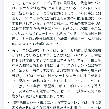
して、射出のタイミングを正確に最適化し、緊急時のパイ
ロットの安全性を大幅に向上させている。このトレンド
は、新しいセンサーと分析能力によって2010年代半ばに始
まり、パイロットの安全性向上と射出の可能性低減によっ
て支持されている。全体的な採用は、技術の成熟に基づき
2020年代前半から中盤にピークを迎えた。ACES II座席は
700人以上のパイロットの命を救っている。ACES II射出座
席は、射出時の脊椎損傷率を1%未満に低減させ、ACES II以
前の20-40%から大幅に改善した。
もう一つの主要なトレンドは、ゼロ・ゼロ射出技術の採用
が増加していることです。この技術は、パイロットが零速
度および零高度でも安全に射出できるだけでなく、射出生
存率の劇的な向上を可能にします。このトレンドは1970年
代に始まり、当初は零高度および零速度での安全な射出が
可能な「ゼロ・ゼロ」射出シートシステムに注目が集ま
り、現在は生存率の向上により加速しています。このトレ
ンドは、2030年代に新型機にゼロ・ゼロシステムを導入
し、安全基準が進化する中で、射出シート技術の進化に影
響を与え続ける可能性があります。
航空機射出シート市場における重要なトレンドは、特に炭
素複合材料のような高度な軽量材料の利用です。このトレ