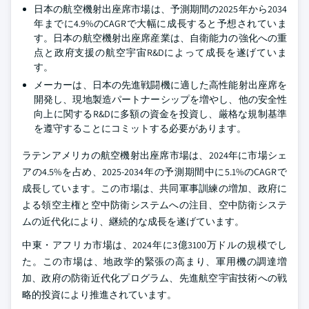
日本の航空機射出座席市場は、予測期間の2025年から2034
年までに4.9%のCAGRで大幅に成長すると予想されていま
す。日本の航空機射出座席産業は、自衛能力の強化への重
点と政府支援の航空宇宙R&Dによって成長を遂げていま
す。
メーカーは、日本の先進戦闘機に適した高性能射出座席を
開発し、現地製造パートナーシップを増やし、他の安全性
向上に関するR&Dに多額の資金を投資し、厳格な規制基準
を遵守することにコミットする必要があります。
ラテンアメリカの航空機射出座席市場は、2024年に市場シェ
アの4.5%を占め、2025-2034年の予測期間中に5.1%のCAGRで
成長しています。この市場は、共同軍事訓練の増加、政府に
よる領空主権と空中防衛システムへの注目、空中防衛システ
ムの近代化により、継続的な成長を遂げています。
中東・アフリカ市場は、2024年に3億3100万ドルの規模でし
た。この市場は、地政学的緊張の高まり、軍用機の調達増
加、政府の防衛近代化プログラム、先進航空宇宙技術への戦
略的投資により推進されています。