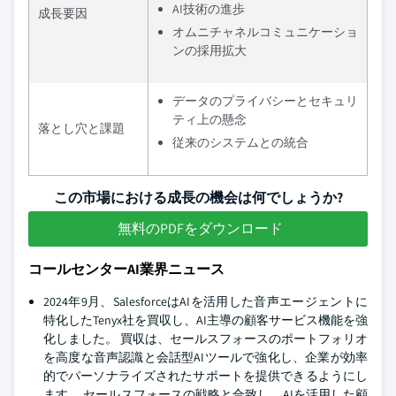
AI技術の進歩
成長要因
オムニチャネルコミュニケーショ
ンの採用拡大
データのプライバシーとセキュリ
ティ上の懸念
落とし穴と課題
従来のシステムとの統合
この市場における成長の機会は何でしょうか?
無料のPDFをダウンロード
コールセンターAI業界ニュース
2024年9月、SalesforceはAIを活用した音声エージェントに
特化したTenyx社を買収し、AI主導の顧客サービス機能を強
化しました。 買収は、セールスフォースのポートフォリオ
を高度な音声認識と会話型AIツールで強化し、企業が効率
的でパーソナライズされたサポートを提供できるようにし
ます。 セールスフォースの戦略と合致し、AIを活用した顧