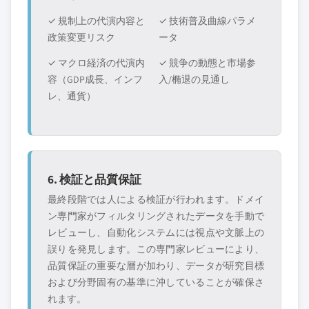
✓ 規制上の代演内容と
✓ 技術普及曲線パラメ
政策変更リスク
ータ
✓ マクロ経済の代演内
✓ 競争の動態と市場参
容（GDP成長、インフ
入/椭退の見通し
レ、通貨）
6. 検証と品質保証
最終段階では人による検証が行われます。ドメイ
ン専門家がフィルタリングされたデータを手動で
レビューし、自動化システムには視点や文脈上の
誤りを発見します。この専門家レビューにより、
品質保証の重要な層が加わり、データが研究目標
および分野固有の基準に沖していることが確保さ
れます。