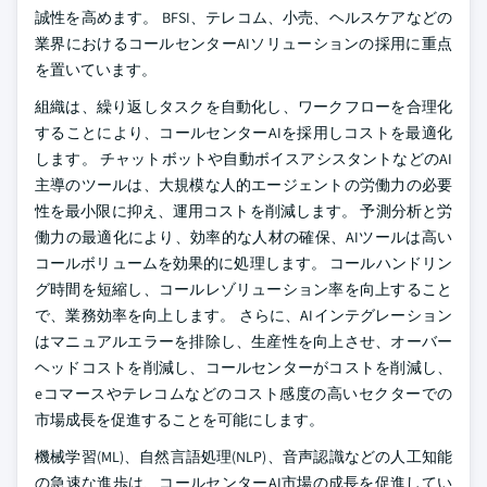
誠性を高めます。 BFSI、テレコム、小売、ヘルスケアなどの
業界におけるコールセンターAIソリューションの採用に重点
を置いています。
組織は、繰り返しタスクを自動化し、ワークフローを合理化
することにより、コールセンターAIを採用しコストを最適化
します。 チャットボットや自動ボイスアシスタントなどのAI
主導のツールは、大規模な人的エージェントの労働力の必要
性を最小限に抑え、運用コストを削減します。 予測分析と労
働力の最適化により、効率的な人材の確保、AIツールは高い
コールボリュームを効果的に処理します。 コールハンドリン
グ時間を短縮し、コールレゾリューション率を向上すること
で、業務効率を向上します。 さらに、AIインテグレーション
はマニュアルエラーを排除し、生産性を向上させ、オーバー
ヘッドコストを削減し、コールセンターがコストを削減し、
eコマースやテレコムなどのコスト感度の高いセクターでの
市場成長を促進することを可能にします。
機械学習(ML)、自然言語処理(NLP)、音声認識などの人工知能
の急速な進歩は、コールセンターAI市場の成長を促進してい