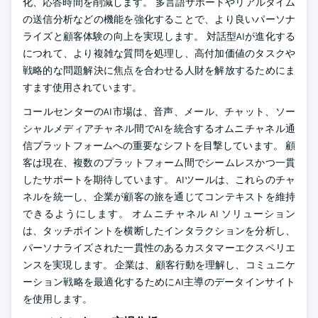
化、応答時間を削減します。 多言語サポートやリアルタイム
の送信分析などの機能を強化することで、より良いパーソナ
ライズと顧客体験の向上を実現します。 対話型AIが進化する
につれて、より複雑な質問を処理し、高付加価値のタスクや
戦略的な問題解決に焦点を合わせる人財を解放するためにま
すます使用されています。
コールセンターのAI市場は、音声、メール、チャット、ソー
シャルメディアチャネル間でAIを統合するオムニチャネル通
信プラットフォームへの重要なシフトを目撃しています。 顧
客は現在、複数のプラットフォーム間でシームレスかつ一貫
したサポートを期待しています。 AIツールは、これらのチャ
ネルを統一し、企業が顧客の旅を通じてコンテキストを維持
できるようにします。 オムニチャネル AI ソリューション
は、タッチポイントを横断したインタラクションを分析し、
パーソナライズされた一貫性のあるカスタマーエクスペリエ
ンスを実現します。 企業は、顧客行動を理解し、コミュニケ
ーション戦略を最適化するためにAI主導のデータインサイト
を使用します。