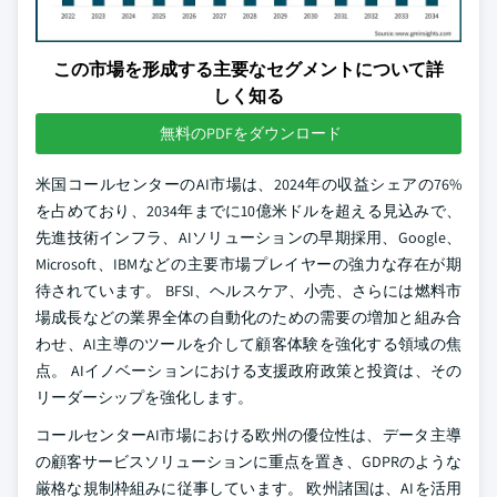
この市場を形成する主要なセグメントについて詳
しく知る
無料のPDFをダウンロード
米国コールセンターのAI市場は、2024年の収益シェアの76%
を占めており、2034年までに10億米ドルを超える見込みで、
先進技術インフラ、AIソリューションの早期採用、Google、
Microsoft、IBMなどの主要市場プレイヤーの強力な存在が期
待されています。 BFSI、ヘルスケア、小売、さらには燃料市
場成長などの業界全体の自動化のための需要の増加と組み合
わせ、AI主導のツールを介して顧客体験を強化する領域の焦
点。 AIイノベーションにおける支援政府政策と投資は、その
リーダーシップを強化します。
コールセンターAI市場における欧州の優位性は、データ主導
の顧客サービスソリューションに重点を置き、GDPRのような
厳格な規制枠組みに従事しています。 欧州諸国は、AIを活用