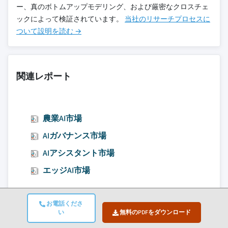
ー、真のボトムアップモデリング、および厳密なクロスチェ
ックによって検証されています。
当社のリサーチプロセスに
ついて設明を読む →
関連レポート
農業AI市場
AIガバナンス市場
AIアシスタント市場
エッジAI市場
お電話くださ
い
無料のPDFをダウンロード
コンテンツへ移動