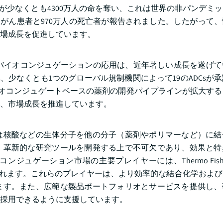
D）が少なくとも4300万人の命を奪い、これは世界の非パンデミ
の新規がん患者と970万人の死亡者が報告されました。したがって
場成長を促進しています。
バイオコンジュゲーションの応用は、近年著しい成長を遂げて
認され、少なくとも1つのグローバル規制機関によって19のADCsが
バイオコンジュゲートベースの薬剤の開発パイプラインが拡大す
、市場成長を推進しています。
は核酸などの生体分子を他の分子（薬剤やポリマーなど）に結
、革新的な研究ツールを開発する上で不可欠であり、効果と特
ション市場の主要プレイヤーには、Thermo Fisher Sci
chnologiesが含まれます。これらのプレイヤーは、より効率的な結合化学
ます。また、広範な製品ポートフォリオとサービスを提供し、
採用できるように支援しています。