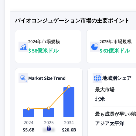
バイオコンジュゲーション市場の主要ポイント
2024年市場規模
2025年市場規模
$ 56億米ドル
$ 61億米ドル
Market Size Trend
地域別シェア
最大市場
北米
最も成長が早い地
2024
2025
2034
アジア太平洋
$5.6B
$6.1B
$20.6B