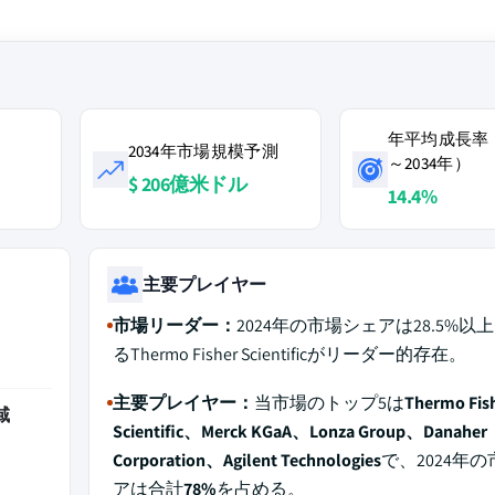
年平均成長率（
2034年市場規模予測
～2034年）
$ 206億米ドル
14.4%
主要プレイヤー
市場リーダー：
2024年の市場シェアは28.5%以
るThermo Fisher Scientificがリーダー的存在。
主要プレイヤー：
当市場のトップ5は
Thermo Fis
域
Scientific、Merck KGaA、Lonza Group、Danaher
Corporation、Agilent Technologies
で、2024年
アは合計
78%
を占める。