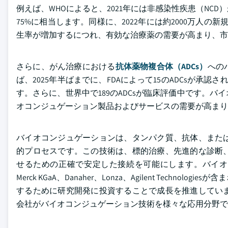
例えば、WHOによると、2021年には非感染性疾患（NC
75%に相当します。同様に、2022年には約2000万人
生率が増加するにつれ、有効な治療薬の需要が高まり、市
さらに、がん治療における
抗体薬物複合体（ADCs）
への
ば、2025年半ばまでに、FDAによって15のADCsが承
す。さらに、世界中で189のADCsが臨床評価中です。
オコンジュゲーション製品およびサービスの需要が高まり
バイオコンジュゲーションは、タンパク質、抗体、また
的プロセスです。この技術は、標的治療、先進的な診断
せるための正確で安定した接続を可能にします。バイオコンジュゲー
Merck KGaA、Danaher、Lonza、Agilent Te
するために研究開発に投資することで成長を推進してい
会社がバイオコンジュゲーション技術を様々な応用分野で